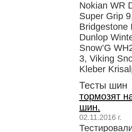
Nokian WR D
Super Grip 
Bridgestone B
Dunlop Wint
Snow’G WH2,
3, Viking Sn
Kleber Krisa
Тесты шин
тормозят н
шин.
02.11.2016 г.
Тестировали