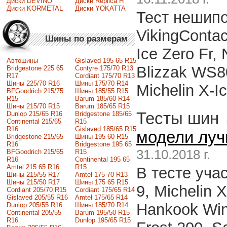
Диски DEVINO
Диски Replica H
Диски KORMETAL
Диски YOKATTA
Тест нешипо
VikingContact
Шины по размерам
Ice Zero Fr,
Автошины
Gislaved 195 65 R15
Blizzak WS80
Bridgestone 225 65
Contyre 175/70 R13
R17
Cordiant 175/70 R13
Шины 225/70 R16
Шины 175/70 R14
Michelin X-I
BFGoodrich 215/75
Шины 185/55 R15
R15
Barum 185/60 R14
Шины 215/70 R15
Barum 185/65 R15
Тесты шин
Dunlop 215/65 R16
Bridgestone 185/65
Continental 215/65
R15
R16
Gislaved 185/65 R15
модели луч
Bridgestone 215/65
Шины 195 60 R15
R16
Bridgestone 195 65
31.10.2018 г.
BFGoodrich 215/65
R15
R16
Continental 195 65
Amtel 215 65 R16
R15
В тесте уча
Шины 215/55 R17
Amtel 175 70 R13
Шины 215/50 R17
Шины 175 65 R15
9, Michelin X
Сordiant 205/70 R15
Cordiant 175/65 R14
Gislaved 205/55 R16
Amtel 175/65 R14
Hankook Win
Dunlop 205/55 R16
Шины 185/70 R14
Continental 205/55
Barum 195/50 R15
R16
Dunlop 195/65 R15