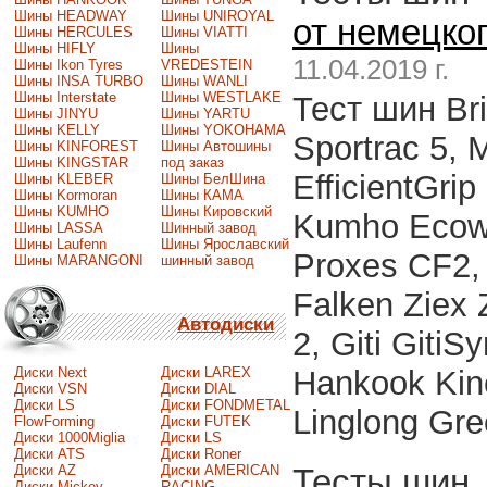
Шины HEADWAY
Шины UNIROYAL
от немецко
Шины HERCULES
Шины VIATTI
Шины HIFLY
Шины
11.04.2019 г.
Шины Ikon Tyres
VREDESTEIN
Шины INSA TURBO
Шины WANLI
Шины Interstate
Шины WESTLAKE
Тест шин Bri
Шины JINYU
Шины YARTU
Шины KELLY
Шины YOKOHAMA
Sportrac 5, 
Шины KINFOREST
Шины Автошины
Шины KINGSTAR
под заказ
EfficientGri
Шины KLEBER
Шины БелШина
Шины Kormoran
Шины КАМА
Шины KUMHO
Шины Кировский
Kumho Ecowi
Шины LASSA
Шинный завод
Шины Laufenn
Шины Ярославский
Proxes CF2, 
Шины MARANGONI
шинный завод
Falken Ziex 
Автодиски
2, Giti Giti
Hankook Kine
Диски Next
Диски LAREX
Диски VSN
Диски DIAL
Диски LS
Диски FONDMETAL
Linglong Gr
FlowForming
Диски FUTEK
Диски 1000Miglia
Диски LS
Диски ATS
Диски Roner
Диски AZ
Диски AMERICAN
Тесты шин
Диски Mickey
RACING