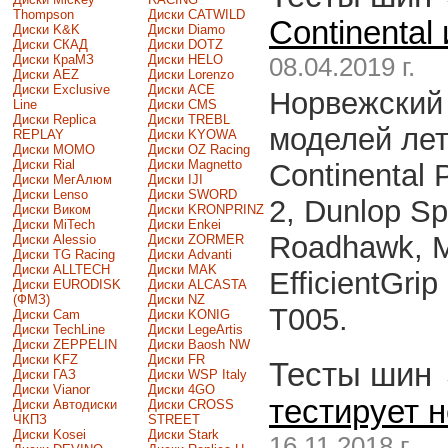
Thompson
Диски CATWILD
Continental
Диски K&K
Диски Diamo
Диски СКАД
Диски DOTZ
Диски КраМЗ
Диски HELO
08.04.2019 г.
Диски AEZ
Диски Lorenzo
Диски Exclusive
Диски ACE
Норвежский 
Line
Диски CMS
Диски Replica
Диски TREBL
моделей лет
REPLAY
Диски KYOWA
Диски MOMO
Диски OZ Racing
Диски Rial
Диски Magnetto
Continental
Диски МегАлюм
Диски IJI
Диски Lenso
Диски SWORD
2, Dunlop Sp
Диски Виком
Диски KRONPRINZ
Диски MiTech
Диски Enkei
Roadhawk, M
Диски Alessio
Диски ZORMER
Диски TG Racing
Диски Advanti
Диски ALLTECH
Диски MAK
EfficientGri
Диски EURODISK
Диски ALCASTA
(ФМЗ)
Диски NZ
T005.
Диски Cam
Диски KONIG
Диски TechLine
Диски LegeArtis
Диски ZEPPELIN
Диски Baosh NW
Диски KFZ
Диски FR
Тесты шин
Диски ГАЗ
Диски WSP Italy
Диски Vianor
Диски 4GO
тестирует 
Диски Автодиски
Диски CROSS
ЧКПЗ
STREET
Диски Kosei
Диски Stark
16.11.2018 г.