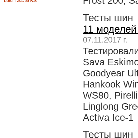
Frost 200, S
Barum 205/55 R16
Тесты шин
11 моделей
07.11.2017 г.
Тестировалис
Sava Eskimo 
Goodyear Ultr
Hankook Wint
WS80, Pirell
Linglong Gre
Activa Ice-1
Тесты шин