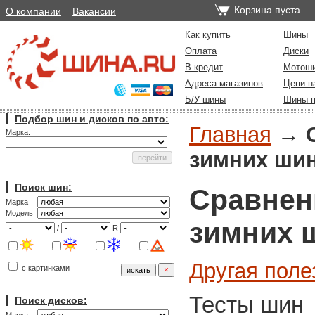
Корзина пуста.
О компании
Вакансии
Как купить
Шины
Оплата
Диски
В кредит
Мотош
Адреса магазинов
Цепи н
Б/У шины
Шины п
Подбор шин и дисков по авто:
Главная
→
Марка:
зимних шин 
Поиск шин:
Сравнени
Марка
Модель
зимних ш
/
R
Другая пол
с картинками
Тесты шин
Поиск дисков: