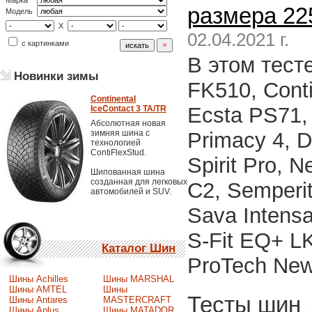
Марка
размера 22
Модель
X
02.04.2021 г.
с картинками
В этом тест
Новинки зимы
FK510, Cont
Continental
Ecsta PS71, 
IceContact 3 TA/TR
Абсолютная новая
зимняя шина с
Primacy 4, 
технологией
ContiFlexStud.
Spirit Pro, N
Шипованная шина
созданная для легковых
C2, Semperit
автомобилей и SUV.
Sava Intensa
S-Fit EQ+ L
Каталог Шин
ProTech New
Шины Achilles
Шины MARSHAL
Шины AMTEL
Шины
Тесты шин
Шины Antares
MASTERCRAFT
Шины Aplus
Шины MATADOR