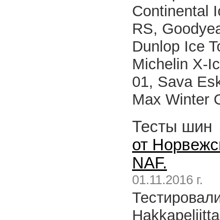
Continental 
RS, Goodyear 
Dunlop Ice T
Michelin X-I
01, Sava Es
Max Winter G
Тесты шин
от Норвежс
NAF.
01.11.2016 г.
Тестировал
Hakkapeliitta