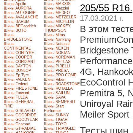
Шины Apollo
Шины MAXXIS
205/55 R16.
Шины AURORA
Шины Mazzini
Шины AUTOGRIP
Шины MEDEO
17.03.2021 г.
Шины AVALANCHE
Шины METZELER
Шины BARUM
Шины MICHELIN
Шины BFGoodrich
Шины MICKEY
В этом тест
Шины BOTO
THOMPSON
Шины
Шины Mitas
PremiumConta
BRIDGESTONE
Шины Nankang
Шины
Шины National
Bridgestone 
CONTINENTAL
Шины NEXEN
Шины CONTYRE
Шины NOKIAN
Шины COOPER
Шины NORDMAN
Performance
Шины CORDIANT
Шины PETLAS
Шины DAYTON
Шины PIRELLI
4G, Hankook
Шины DUNLOP
Шины PRESA
Шины Ep Tyre
Шины PRO COMP
Шины FALKEN
Шины Riken
EcoControl 
Шины Federal
Шины ROADSTONE
Шины FIRESTONE
Шины ROTALLA
Premitra 5, N
Шины Forward
Шины SAILUN
Шины FULDA
Шины SAVA
Uniroyal Rai
Шины GENERAL
Шины SEMPERIT
TIRE
Шины Start
Шины GISLAVED
Performer
Meiler Sport
Шины GOODRIDE
Шины SUNNY
Шины GOODYEAR
Шины TIGAR
Шины Gripmax
Шины TOYO
Тесты шин
Шины GT-RADIAL
Шины TRIANGLE
Шины HANKOOK
Шины TUNGA