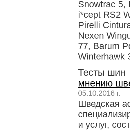
Snowtrac 5, 
i*cept RS2 W
Pirelli Cintu
Nexen Wingu
77, Barum Po
Winterhawk 3
Тесты шин
мнению швед
05.10.2016 г.
Шведская ас
специализи
и услуг, сос