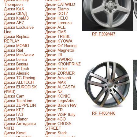
Thompson
Диски CATWILD
Диски K&K
Диски Diamo
Диски СКАД
Диски DOTZ
Диски КраМЗ
Диски HELO
Диски AEZ
Диски Lorenzo
Диски Exclusive
Диски ACE
Line
Диски CMS
RP F309/447
Диски Replica
Диски TREBL
REPLAY
Диски KYOWA
Диски MOMO
Диски OZ Racing
Диски Rial
Диски Magnetto
Диски МегАлюм
Диски IJI
Диски Lenso
Диски SWORD
Диски Виком
Диски KRONPRINZ
Диски MiTech
Диски Enkei
Диски Alessio
Диски ZORMER
Диски TG Racing
Диски Advanti
Диски ALLTECH
Диски MAK
Диски EURODISK
Диски ALCASTA
(ФМЗ)
Диски NZ
Диски Cam
Диски KONIG
Диски TechLine
Диски LegeArtis
Диски ZEPPELIN
Диски Baosh NW
Диски KFZ
Диски FR
RP F405/446
Диски ГАЗ
Диски WSP Italy
Диски Vianor
Диски 4GO
Диски Автодиски
Диски CROSS
ЧКПЗ
STREET
Диски Kosei
Диски Stark