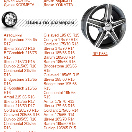
Диски DEVINO
Диски Replica H
Диски KORMETAL
Диски YOKATTA
Шины по размерам
Автошины
Gislaved 195 65 R15
Bridgestone 225 65
Contyre 175/70 R13
R17
Cordiant 175/70 R13
Шины 225/70 R16
Шины 175/70 R14
BFGoodrich 215/75
Шины 185/55 R15
RP F554
R15
Barum 185/60 R14
Шины 215/70 R15
Barum 185/65 R15
Dunlop 215/65 R16
Bridgestone 185/65
Continental 215/65
R15
R16
Gislaved 185/65 R15
Bridgestone 215/65
Шины 195 60 R15
R16
Bridgestone 195 65
BFGoodrich 215/65
R15
R16
Continental 195 65
Amtel 215 65 R16
R15
Шины 215/55 R17
Amtel 175 70 R13
Шины 215/50 R17
Шины 175 65 R15
Сordiant 205/70 R15
Cordiant 175/65 R14
Gislaved 205/55 R16
Amtel 175/65 R14
Dunlop 205/55 R16
Шины 185/70 R14
Continental 205/55
Barum 195/50 R15
R16
Dunlop 195/65 R15