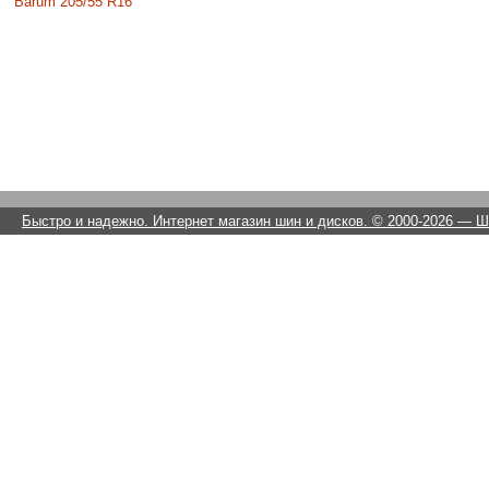
Barum 205/55 R16
Быстро и надежно. Интернет магазин шин и дисков. © 2000-2026
— Ши