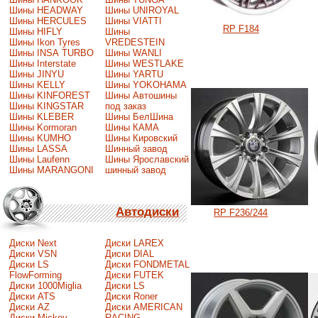
Шины HEADWAY
Шины UNIROYAL
Шины HERCULES
Шины VIATTI
RP F184
Шины HIFLY
Шины
Шины Ikon Tyres
VREDESTEIN
Шины INSA TURBO
Шины WANLI
Шины Interstate
Шины WESTLAKE
Шины JINYU
Шины YARTU
Шины KELLY
Шины YOKOHAMA
Шины KINFOREST
Шины Автошины
Шины KINGSTAR
под заказ
Шины KLEBER
Шины БелШина
Шины Kormoran
Шины КАМА
Шины KUMHO
Шины Кировский
Шины LASSA
Шинный завод
Шины Laufenn
Шины Ярославский
Шины MARANGONI
шинный завод
Автодиски
RP F236/244
Диски Next
Диски LAREX
Диски VSN
Диски DIAL
Диски LS
Диски FONDMETAL
FlowForming
Диски FUTEK
Диски 1000Miglia
Диски LS
Диски ATS
Диски Roner
Диски AZ
Диски AMERICAN
Диски Mickey
RACING