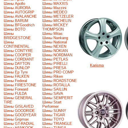
Шины Apollo
Шины MAXXIS
Шины AURORA
Шины Mazzini
Шины AUTOGRIP
Шины MEDEO
Шины AVALANCHE
Шины METZELER
Шины BARUM
Шины MICHELIN
Шины BFGoodrich
Шины MICKEY
Шины BOTO
THOMPSON
Шины
Шины Mitas
BRIDGESTONE
Шины Nankang
Шины
Шины National
CONTINENTAL
Шины NEXEN
Шины CONTYRE
Шины NOKIAN
Шины COOPER
Шины NORDMAN
Шины CORDIANT
Шины PETLAS
Шины DAYTON
Шины PIRELLI
Karisma
Шины DUNLOP
Шины PRESA
Шины Ep Tyre
Шины PRO COMP
Шины FALKEN
Шины Riken
Шины Federal
Шины ROADSTONE
Шины FIRESTONE
Шины ROTALLA
Шины Forward
Шины SAILUN
Шины FULDA
Шины SAVA
Шины GENERAL
Шины SEMPERIT
TIRE
Шины Start
Шины GISLAVED
Performer
Шины GOODRIDE
Шины SUNNY
Шины GOODYEAR
Шины TIGAR
Шины Gripmax
Шины TOYO
Шины GT-RADIAL
Шины TRIANGLE
Шины HANKOOK
Шины TUNGA