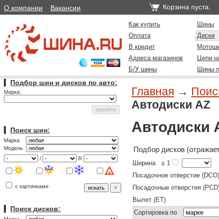
Корзина пуста.
О компании
Вакансии
Как купить
Шины
Оплата
Диски
В кредит
Мотош
Адреса магазинов
Цепи н
Б/У шины
Шины п
Подбор шин и дисков по авто:
Главная
→
Поиск
Марка:
Автодиски AZ
Автодиски 
Поиск шин:
Марка
Подбор дисков (отражает
Модель
/
R
Ширина
± 1
Посадочное отверстие (DCO
с картинками
Посадочные отверстия (PCD
Вылет (ET)
Поиск дисков:
Сортировка по