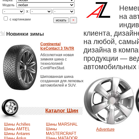
Марка
Модель
Немец
X
на ав
с картинками
индив
клиента, дизай
Новинки зимы
на любой, самы
Continental
дизайна в компа
IceContact 3 TA/TR
Абсолютная новая
продукции — вед
зимняя шина с
технологией
автомобильных г
ContiFlexStud.
Шипованная шина
созданная для легковых
автомобилей и SUV.
Каталог Шин
Шины Achilles
Шины MARSHAL
Шины AMTEL
Шины
Adventure
Шины Antares
MASTERCRAFT
Шины Aplus
Шины MATADOR