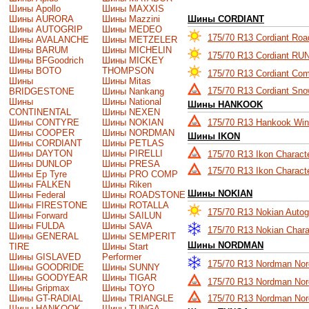
Шины Apollo
Шины MAXXIS
Шины AURORA
Шины Mazzini
Шины CORDIANT
Шины AUTOGRIP
Шины MEDEO
175/70 R13 Cordiant Ro
Шины AVALANCHE
Шины METZELER
Шины BARUM
Шины MICHELIN
175/70 R13 Cordiant R
Шины BFGoodrich
Шины MICKEY
Шины BOTO
THOMPSON
175/70 R13 Cordiant Com
Шины
Шины Mitas
175/70 R13 Cordiant Sn
BRIDGESTONE
Шины Nankang
Шины
Шины National
Шины HANKOOK
CONTINENTAL
Шины NEXEN
Шины CONTYRE
Шины NOKIAN
175/70 R13 Hankook Win
Шины COOPER
Шины NORDMAN
Шины IKON
Шины CORDIANT
Шины PETLAS
Шины DAYTON
Шины PIRELLI
175/70 R13 Ikon Charact
Шины DUNLOP
Шины PRESA
175/70 R13 Ikon Charac
Шины Ep Tyre
Шины PRO COMP
Шины FALKEN
Шины Riken
Шины NOKIAN
Шины Federal
Шины ROADSTONE
Шины FIRESTONE
Шины ROTALLA
175/70 R13 Nokian Autog
Шины Forward
Шины SAILUN
Шины FULDA
Шины SAVA
175/70 R13 Nokian Char
Шины GENERAL
Шины SEMPERIT
Шины NORDMAN
TIRE
Шины Start
Шины GISLAVED
Performer
175/70 R13 Nordman No
Шины GOODRIDE
Шины SUNNY
Шины GOODYEAR
Шины TIGAR
175/70 R13 Nordman No
Шины Gripmax
Шины TOYO
Шины GT-RADIAL
Шины TRIANGLE
175/70 R13 Nordman No
Шины HANKOOK
Шины TUNGA