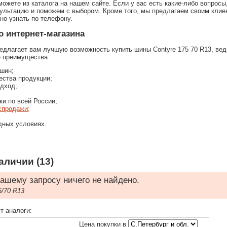
ожете из каталога на нашем сайте. Если у вас есть какие-либо вопросы
льтацию и поможем с выбором. Кроме того, мы предлагаем своим клие
о узнать по телефону.
 интернет-магазина
редлагает вам лучшую возможность купить шины Contyre 175 70 R13, ве
е преимущества:
шин;
ества продукции;
дход;
ки по всей России;
спродажи;
дных условиях.
аличии (13)
ашему запросу ничего не найдено.
/70 R13
т аналоги:
Цена покупки в