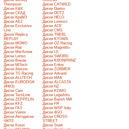
Thompson
Диски CATWILD
Диски K&K
Диски Diamo
Диски СКАД
Диски DOTZ
Диски КраМЗ
Диски HELO
Диски AEZ
Диски Lorenzo
Диски Exclusive
Диски ACE
Line
Диски CMS
Диски Replica
Диски TREBL
REPLAY
Диски KYOWA
Диски MOMO
Диски OZ Racing
Диски Rial
Диски Magnetto
Диски МегАлюм
Диски IJI
Диски Lenso
Диски SWORD
Диски Виком
Диски KRONPRINZ
Диски MiTech
Диски Enkei
Диски Alessio
Диски ZORMER
Диски TG Racing
Диски Advanti
Диски ALLTECH
Диски MAK
Диски EURODISK
Диски ALCASTA
(ФМЗ)
Диски NZ
Диски Cam
Диски KONIG
Диски TechLine
Диски LegeArtis
Диски ZEPPELIN
Диски Baosh NW
Диски KFZ
Диски FR
Диски ГАЗ
Диски WSP Italy
Диски Vianor
Диски 4GO
Диски Автодиски
Диски CROSS
ЧКПЗ
STREET
Диски Kosei
Диски Stark