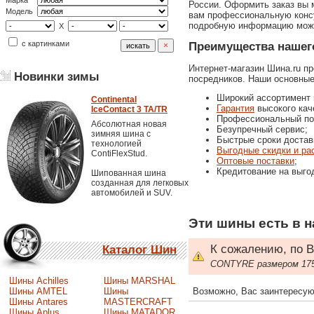
Марка
России. Оформить заказ вы м
Модель
вам профессиональную консу
подробную информацию можн
X
с картинками
Преимущества нашего
Интернет-магазин Шина.ru п
Новинки зимы
посредников. Наши основны
Широкий ассортимент 
Continental
Гарантия
высокого кач
IceContact 3 TA/TR
Профессиональный по
Абсолютная новая
Безупречный сервис;
зимняя шина с
Быстрые сроки достав
технологией
Выгодные скидки и ра
ContiFlexStud.
Оптовые поставки
;
Кредитование на выго
Шипованная шина
созданная для легковых
автомобилей и SUV.
Эти шины есть в н
К сожалению, по В
Каталог Шин
CONTYRE размером 175
Шины Achilles
Шины MARSHAL
Шины AMTEL
Шины
Возможно, Вас заинтересую
Шины Antares
MASTERCRAFT
Шины Aplus
Шины MATADOR