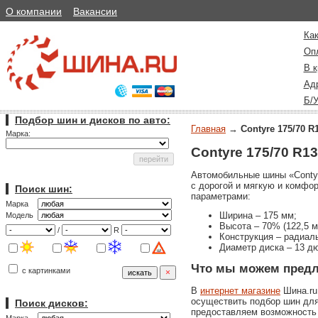
О компании
Вакансии
Как
Оп
В к
Ад
Б/
Подбор шин и дисков по авто:
Главная
→
Contyre 175/70 R
Марка:
Contyre 175/70 R13
Автомобильные шины «Contyr
с дорогой и мягкую и комфо
Поиск шин:
параметрами:
Марка
Ширина – 175 мм;
Модель
Высота – 70% (122,5 м
/
R
Конструкция – радиал
Диаметр диска – 13 д
Что мы можем пред
с картинками
В
интернет магазине
Шина.ru
осуществить подбор шин для
Поиск дисков:
предоставляем возможность 