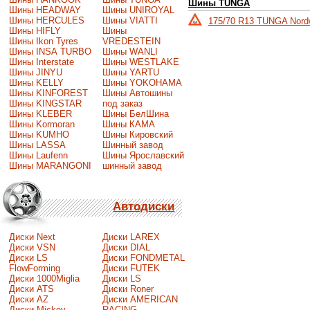
Шины TUNGA
Шины HEADWAY
Шины UNIROYAL
Шины HERCULES
Шины VIATTI
175/70 R13 TUNGA Nord
Шины HIFLY
Шины
Шины Ikon Tyres
VREDESTEIN
Шины INSA TURBO
Шины WANLI
Шины Interstate
Шины WESTLAKE
Шины JINYU
Шины YARTU
Шины KELLY
Шины YOKOHAMA
Шины KINFOREST
Шины Автошины
Шины KINGSTAR
под заказ
Шины KLEBER
Шины БелШина
Шины Kormoran
Шины КАМА
Шины KUMHO
Шины Кировский
Шины LASSA
Шинный завод
Шины Laufenn
Шины Ярославский
Шины MARANGONI
шинный завод
Автодиски
Диски Next
Диски LAREX
Диски VSN
Диски DIAL
Диски LS
Диски FONDMETAL
FlowForming
Диски FUTEK
Диски 1000Miglia
Диски LS
Диски ATS
Диски Roner
Диски AZ
Диски AMERICAN
Диски Mickey
RACING