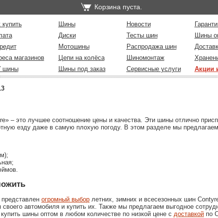
Корзина пуста.
 купить
Шины
Новости
Гаранти
лата
Диски
Тесты шин
Шины о
редит
Мотошины
Распродажа шин
Достав
реса магазинов
Цепи на колёса
Шиномонтаж
Хранен
У шины
Шины под заказ
Сервисные услуги
Акции 
13
e» – это лучшее соотношение цены и качества. Эти шины отлично прис
ртную езду даже в самую плохую погоду. В этом разделе мы предлагае
м);
ьная;
юймов.
ложить
 представлен
огромный выбор
летних, зимних и всесезонных шин Contyre
 своего автомобиля и купить их. Также мы предлагаем выгодное сотру
купить шины оптом в любом количестве по низкой цене с
доставкой
по С