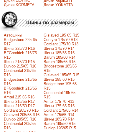
Диски DEVINO
Диски Replica H
Диски KORMETAL
Диски YOKATTA
Шины по размерам
Автошины
Gislaved 195 65 R15
Bridgestone 225 65
Contyre 175/70 R13
R17
Cordiant 175/70 R13
Шины 225/70 R16
Шины 175/70 R14
BFGoodrich 215/75
Шины 185/55 R15
R15
Barum 185/60 R14
Шины 215/70 R15
Barum 185/65 R15
Dunlop 215/65 R16
Bridgestone 185/65
Continental 215/65
R15
R16
Gislaved 185/65 R15
Bridgestone 215/65
Шины 195 60 R15
R16
Bridgestone 195 65
BFGoodrich 215/65
R15
R16
Continental 195 65
Amtel 215 65 R16
R15
Шины 215/55 R17
Amtel 175 70 R13
Шины 215/50 R17
Шины 175 65 R15
Сordiant 205/70 R15
Cordiant 175/65 R14
Gislaved 205/55 R16
Amtel 175/65 R14
Dunlop 205/55 R16
Шины 185/70 R14
Continental 205/55
Barum 195/50 R15
R16
Dunlop 195/65 R15