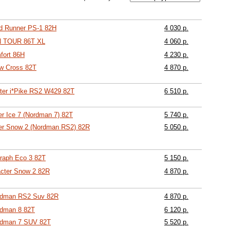
ad Runner PS-1 82H
4 030 р.
UN TOUR 86T XL
4 060 р.
fort 86H
4 230 р.
ow Cross 82T
4 870 р.
ter i*Pike RS2 W429 82T
6 510 р.
er Ice 7 (Nordman 7) 82T
5 740 р.
ter Snow 2 (Nordman RS2) 82R
5 050 р.
raph Eco 3 82T
5 150 р.
acter Snow 2 82R
4 870 р.
rdman RS2 Suv 82R
4 870 р.
rdman 8 82T
6 120 р.
rdman 7 SUV 82T
5 520 р.