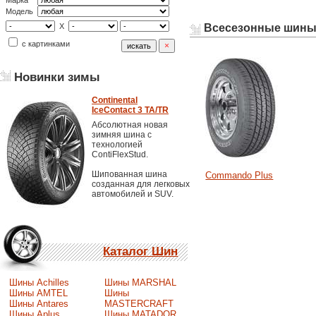
Марка
Модель
Всесезонные шины 
X
с картинками
Новинки зимы
Continental
IceContact 3 TA/TR
Абсолютная новая
зимняя шина с
технологией
ContiFlexStud.
Шипованная шина
Commando Plus
созданная для легковых
автомобилей и SUV.
Каталог Шин
Шины Achilles
Шины MARSHAL
Шины AMTEL
Шины
Шины Antares
MASTERCRAFT
Шины Aplus
Шины MATADOR