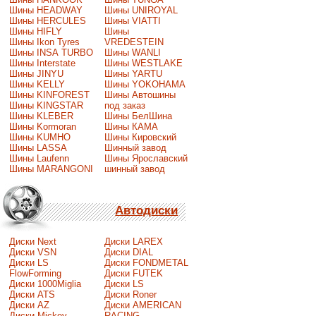
Шины HEADWAY
Шины UNIROYAL
Шины HERCULES
Шины VIATTI
Шины HIFLY
Шины
Шины Ikon Tyres
VREDESTEIN
Шины INSA TURBO
Шины WANLI
Шины Interstate
Шины WESTLAKE
Шины JINYU
Шины YARTU
Шины KELLY
Шины YOKOHAMA
Шины KINFOREST
Шины Автошины
Шины KINGSTAR
под заказ
Шины KLEBER
Шины БелШина
Шины Kormoran
Шины КАМА
Шины KUMHO
Шины Кировский
Шины LASSA
Шинный завод
Шины Laufenn
Шины Ярославский
Шины MARANGONI
шинный завод
Автодиски
Диски Next
Диски LAREX
Диски VSN
Диски DIAL
Диски LS
Диски FONDMETAL
FlowForming
Диски FUTEK
Диски 1000Miglia
Диски LS
Диски ATS
Диски Roner
Диски AZ
Диски AMERICAN
Диски Mickey
RACING