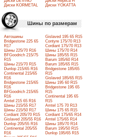
Диски DEVINO
Диски Replica H
Диски KORMETAL
Диски YOKATTA
Шины по размерам
Автошины
Gislaved 195 65 R15
Bridgestone 225 65
Contyre 175/70 R13
R17
Cordiant 175/70 R13
Шины 225/70 R16
Шины 175/70 R14
BFGoodrich 215/75
Шины 185/55 R15
R15
Barum 185/60 R14
Шины 215/70 R15
Barum 185/65 R15
Dunlop 215/65 R16
Bridgestone 185/65
Continental 215/65
R15
R16
Gislaved 185/65 R15
Bridgestone 215/65
Шины 195 60 R15
R16
Bridgestone 195 65
BFGoodrich 215/65
R15
R16
Continental 195 65
Amtel 215 65 R16
R15
Шины 215/55 R17
Amtel 175 70 R13
Шины 215/50 R17
Шины 175 65 R15
Сordiant 205/70 R15
Cordiant 175/65 R14
Gislaved 205/55 R16
Amtel 175/65 R14
Dunlop 205/55 R16
Шины 185/70 R14
Continental 205/55
Barum 195/50 R15
R16
Dunlop 195/65 R15