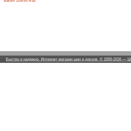
Barum 205/55 R16
Быстро и надежно. Интернет магазин шин и дисков. © 2000-2026
— Ши