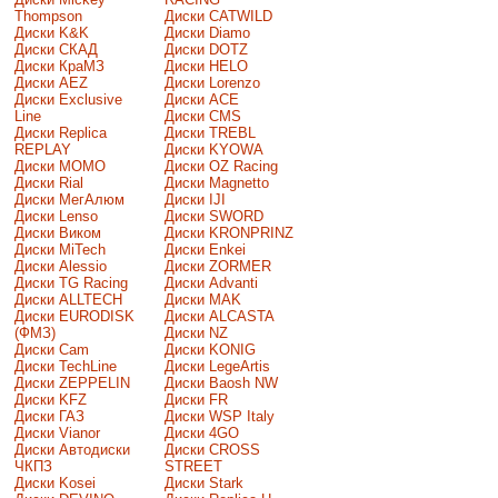
Thompson
Диски CATWILD
Диски K&K
Диски Diamo
Диски СКАД
Диски DOTZ
Диски КраМЗ
Диски HELO
Диски AEZ
Диски Lorenzo
Диски Exclusive
Диски ACE
Line
Диски CMS
Диски Replica
Диски TREBL
REPLAY
Диски KYOWA
Диски MOMO
Диски OZ Racing
Диски Rial
Диски Magnetto
Диски МегАлюм
Диски IJI
Диски Lenso
Диски SWORD
Диски Виком
Диски KRONPRINZ
Диски MiTech
Диски Enkei
Диски Alessio
Диски ZORMER
Диски TG Racing
Диски Advanti
Диски ALLTECH
Диски MAK
Диски EURODISK
Диски ALCASTA
(ФМЗ)
Диски NZ
Диски Cam
Диски KONIG
Диски TechLine
Диски LegeArtis
Диски ZEPPELIN
Диски Baosh NW
Диски KFZ
Диски FR
Диски ГАЗ
Диски WSP Italy
Диски Vianor
Диски 4GO
Диски Автодиски
Диски CROSS
ЧКПЗ
STREET
Диски Kosei
Диски Stark