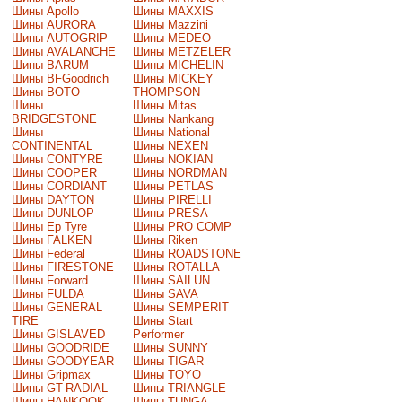
Шины Apollo
Шины MAXXIS
Шины AURORA
Шины Mazzini
Шины AUTOGRIP
Шины MEDEO
Шины AVALANCHE
Шины METZELER
Шины BARUM
Шины MICHELIN
Шины BFGoodrich
Шины MICKEY
Шины BOTO
THOMPSON
Шины
Шины Mitas
BRIDGESTONE
Шины Nankang
Шины
Шины National
CONTINENTAL
Шины NEXEN
Шины CONTYRE
Шины NOKIAN
Шины COOPER
Шины NORDMAN
Шины CORDIANT
Шины PETLAS
Шины DAYTON
Шины PIRELLI
Шины DUNLOP
Шины PRESA
Шины Ep Tyre
Шины PRO COMP
Шины FALKEN
Шины Riken
Шины Federal
Шины ROADSTONE
Шины FIRESTONE
Шины ROTALLA
Шины Forward
Шины SAILUN
Шины FULDA
Шины SAVA
Шины GENERAL
Шины SEMPERIT
TIRE
Шины Start
Шины GISLAVED
Performer
Шины GOODRIDE
Шины SUNNY
Шины GOODYEAR
Шины TIGAR
Шины Gripmax
Шины TOYO
Шины GT-RADIAL
Шины TRIANGLE
Шины HANKOOK
Шины TUNGA