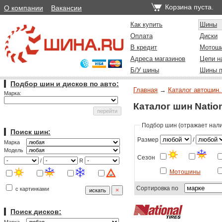
Корзина пуста.
О компании
Вакансии
Как купить
Шины
Оплата
Диски
В кредит
Мотош
Адреса магазинов
Цепи н
Б/У шины
Шины п
Подбор шин и дисков по авто:
Главная
→
Каталог автошин.
Марка:
Каталог шин Natio
Подбор шин (отражает налич
Поиск шин:
Размер
/
Марка
Модель
Сезон
/
R
Мотошины
Сортировка по
с картинками
Поиск дисков: