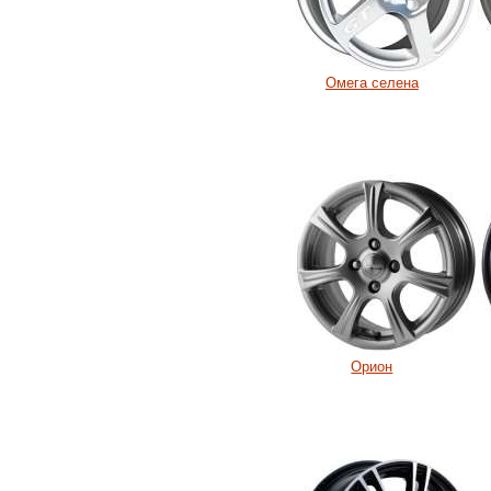
Омега селена
Орион