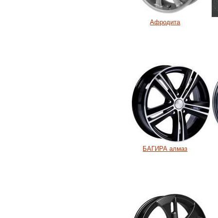
Афродита
БАГИРА алмаз