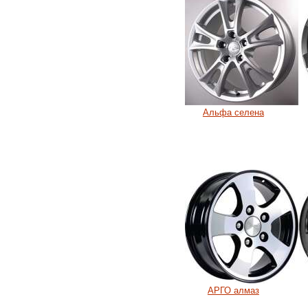
Альфа селена
АРГО алмаз