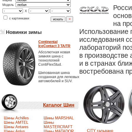
Марка
Модель
Росси
X
основ
с картинками
на пр
Использование 
Новинки зимы
исследования с
Continental
лабораторий по
IceContact 3 TA/TR
Абсолютная новая
в производстве 
зимняя шина с
технологией
и в странах бли
ContiFlexStud.
востребована п
Шипованная шина
созданная для легковых
автомобилей и SUV.
Каталог Шин
Шины Achilles
Шины MARSHAL
Шины AMTEL
Шины
Шины Antares
MASTERCRAFT
CITY гальвано
Шины Aplus
Шины MATADOR