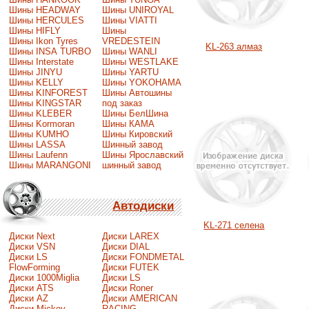
Шины HEADWAY
Шины UNIROYAL
Шины HERCULES
Шины VIATTI
Шины HIFLY
Шины
Шины Ikon Tyres
VREDESTEIN
KL-263 алмаз
Шины INSA TURBO
Шины WANLI
Шины Interstate
Шины WESTLAKE
Шины JINYU
Шины YARTU
Шины KELLY
Шины YOKOHAMA
Шины KINFOREST
Шины Автошины
Шины KINGSTAR
под заказ
Шины KLEBER
Шины БелШина
Шины Kormoran
Шины КАМА
Шины KUMHO
Шины Кировский
Шины LASSA
Шинный завод
Шины Laufenn
Шины Ярославский
Шины MARANGONI
шинный завод
Автодиски
KL-271 селена
Диски Next
Диски LAREX
Диски VSN
Диски DIAL
Диски LS
Диски FONDMETAL
FlowForming
Диски FUTEK
Диски 1000Miglia
Диски LS
Диски ATS
Диски Roner
Диски AZ
Диски AMERICAN
Диски Mickey
RACING