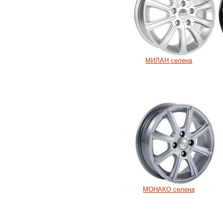
МИЛАН селена
МОНАКО селена