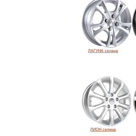
ЛАГУНА селена
ЛИОН селена