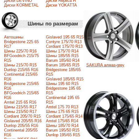
Диски DEVINO
Диски Replica H
Диски KORMETAL
Диски YOKATTA
Шины по размерам
Автошины
Gislaved 195 65 R15
Bridgestone 225 65
Contyre 175/70 R13
R17
Cordiant 175/70 R13
Шины 225/70 R16
Шины 175/70 R14
BFGoodrich 215/75
Шины 185/55 R15
R15
Barum 185/60 R14
SAKURA алмаз-grey
Шины 215/70 R15
Barum 185/65 R15
Dunlop 215/65 R16
Bridgestone 185/65
Continental 215/65
R15
R16
Gislaved 185/65 R15
Bridgestone 215/65
Шины 195 60 R15
R16
Bridgestone 195 65
BFGoodrich 215/65
R15
R16
Continental 195 65
Amtel 215 65 R16
R15
Шины 215/55 R17
Amtel 175 70 R13
Шины 215/50 R17
Шины 175 65 R15
Сordiant 205/70 R15
Cordiant 175/65 R14
Gislaved 205/55 R16
Amtel 175/65 R14
Dunlop 205/55 R16
Шины 185/70 R14
Continental 205/55
Barum 195/50 R15
R16
Dunlop 195/65 R15