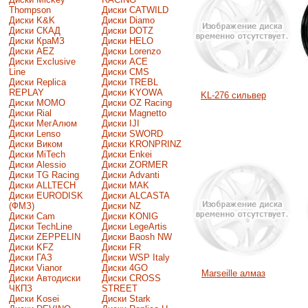
Thompson
Диски CATWILD
Диски K&K
Диски Diamo
Диски СКАД
Диски DOTZ
Диски КраМЗ
Диски HELO
Диски AEZ
Диски Lorenzo
Диски Exclusive
Диски ACE
Line
Диски CMS
Диски Replica
Диски TREBL
REPLAY
Диски KYOWA
KL-276 сильвер
Диски MOMO
Диски OZ Racing
Диски Rial
Диски Magnetto
Диски МегАлюм
Диски IJI
Диски Lenso
Диски SWORD
Диски Виком
Диски KRONPRINZ
Диски MiTech
Диски Enkei
Диски Alessio
Диски ZORMER
Диски TG Racing
Диски Advanti
Диски ALLTECH
Диски MAK
Диски EURODISK
Диски ALCASTA
(ФМЗ)
Диски NZ
Диски Cam
Диски KONIG
Диски TechLine
Диски LegeArtis
Диски ZEPPELIN
Диски Baosh NW
Диски KFZ
Диски FR
Диски ГАЗ
Диски WSP Italy
Диски Vianor
Диски 4GO
Marseille алмаз
Диски Автодиски
Диски CROSS
ЧКПЗ
STREET
Диски Kosei
Диски Stark