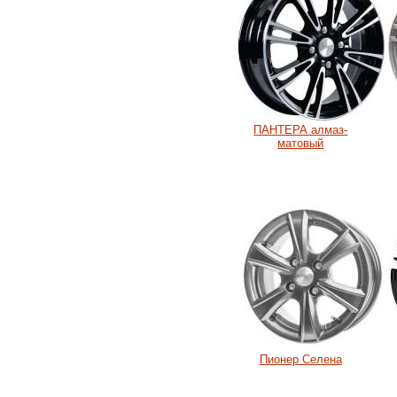
ПАНТЕРА алмаз-
матовый
Пионер Селена