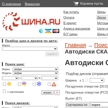
Корзина пуста.
О компании
Вакансии
Как купить
Шины
Оплата
Диски
В кредит
Мотош
Адреса магазинов
Цепи н
Б/У шины
Шины п
Подбор шин и дисков по авто:
Главная
→
Поиск
Марка:
Автодиски СК
Автодиски
Поиск шин:
Марка
Подбор дисков (отражает
Модель
/
R
Ширина
± 1
Посадочное отверстие (DCO
с картинками
Посадочные отверстия (PCD
Вылет (ET)
Поиск дисков:
Сортировка по