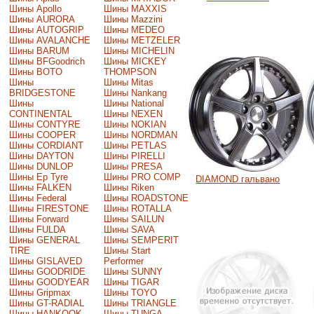
Шины Apollo
Шины MAXXIS
Шины AURORA
Шины Mazzini
Шины AUTOGRIP
Шины MEDEO
Шины AVALANCHE
Шины METZELER
Шины BARUM
Шины MICHELIN
Шины BFGoodrich
Шины MICKEY
Шины BOTO
THOMPSON
Шины
Шины Mitas
BRIDGESTONE
Шины Nankang
Шины
Шины National
CONTINENTAL
Шины NEXEN
Шины CONTYRE
Шины NOKIAN
Шины COOPER
Шины NORDMAN
Шины CORDIANT
Шины PETLAS
Шины DAYTON
Шины PIRELLI
Шины DUNLOP
Шины PRESA
Шины Ep Tyre
Шины PRO COMP
DIAMOND гальвано
Шины FALKEN
Шины Riken
Шины Federal
Шины ROADSTONE
Шины FIRESTONE
Шины ROTALLA
Шины Forward
Шины SAILUN
Шины FULDA
Шины SAVA
Шины GENERAL
Шины SEMPERIT
TIRE
Шины Start
Шины GISLAVED
Performer
Шины GOODRIDE
Шины SUNNY
Шины GOODYEAR
Шины TIGAR
Шины Gripmax
Шины TOYO
Шины GT-RADIAL
Шины TRIANGLE
Шины HANKOOK
Шины TUNGA