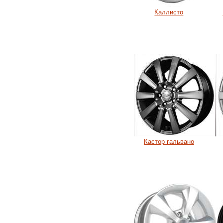
Каллисто
Кастор гальвано