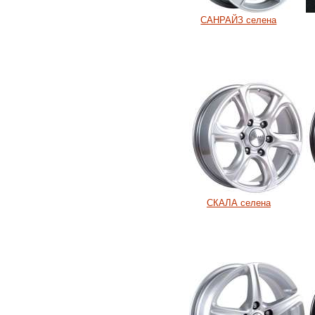
САНРАЙЗ селена
СКАЛА селена