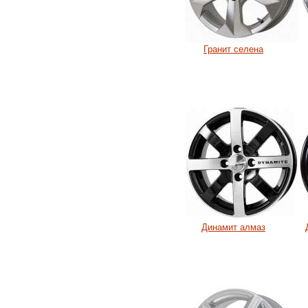
Гранит селена
Динамит алмаз