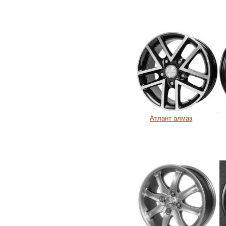
Атлант алмаз