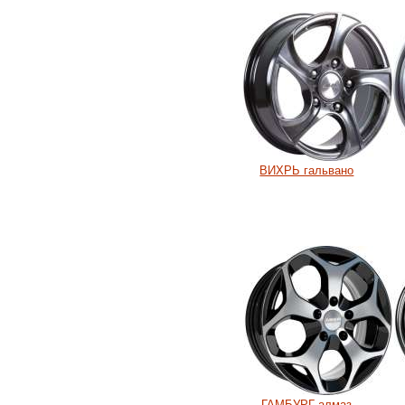
ВИХРЬ гальвано
ГАМБУРГ алмаз