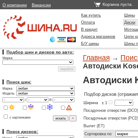
Корзина пуста.
О компании
Вакансии
Как купить
Шины
Оплата
Диски
В кредит
Мотош
Адреса магазинов
Цепи н
Б/У шины
Шины п
Подбор шин и дисков по авто:
Главная
→
Поиск
Марка:
Автодиски Kos
Автодиски 
Поиск шин:
Марка
Подбор дисков (отражает
Модель
/
R
Ширина
± 1
Посадочное отверстие (DCO
с картинками
Посадочные отверстия (PCD
Вылет (ET)
Поиск дисков:
Сортировка по