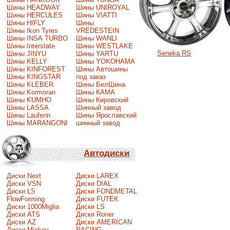
Шины HEADWAY
Шины UNIROYAL
Шины HERCULES
Шины VIATTI
Шины HIFLY
Шины
Шины Ikon Tyres
VREDESTEIN
Шины INSA TURBO
Шины WANLI
Шины Interstate
Шины WESTLAKE
Seneka RS
Шины JINYU
Шины YARTU
Шины KELLY
Шины YOKOHAMA
Шины KINFOREST
Шины Автошины
Шины KINGSTAR
под заказ
Шины KLEBER
Шины БелШина
Шины Kormoran
Шины КАМА
Шины KUMHO
Шины Кировский
Шины LASSA
Шинный завод
Шины Laufenn
Шины Ярославский
Шины MARANGONI
шинный завод
Автодиски
Диски Next
Диски LAREX
Диски VSN
Диски DIAL
Диски LS
Диски FONDMETAL
FlowForming
Диски FUTEK
Диски 1000Miglia
Диски LS
Диски ATS
Диски Roner
Диски AZ
Диски AMERICAN
Диски Mickey
RACING