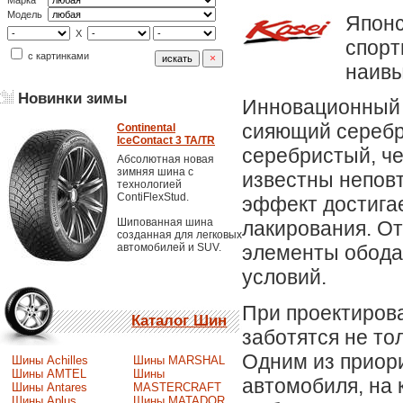
Марка
Модель
Японс
X
спорт
с картинками
наивы
Новинки зимы
Инновационный 
сияющий серебр
Continental
IceContact 3 TA/TR
серебристый, ч
Абсолютная новая
зимняя шина с
известны непов
технологией
ContiFlexStud.
эффект достигае
Шипованная шина
лакирования. О
созданная для легковых
автомобилей и SUV.
элементы обода
условий.
При проектирова
Каталог Шин
заботятся не то
Одним из приори
Шины Achilles
Шины MARSHAL
Шины AMTEL
Шины
автомобиля, на 
Шины Antares
MASTERCRAFT
Шины Aplus
Шины MATADOR