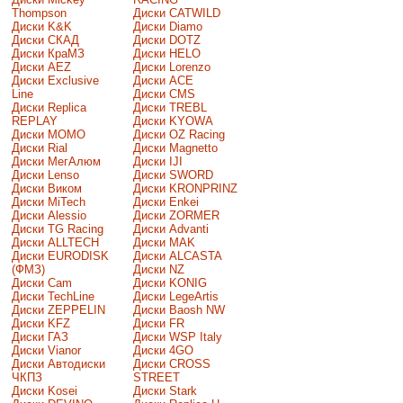
Thompson
Диски CATWILD
Диски K&K
Диски Diamo
Диски СКАД
Диски DOTZ
Диски КраМЗ
Диски HELO
Диски AEZ
Диски Lorenzo
Диски Exclusive
Диски ACE
Line
Диски CMS
Диски Replica
Диски TREBL
REPLAY
Диски KYOWA
Диски MOMO
Диски OZ Racing
Диски Rial
Диски Magnetto
Диски МегАлюм
Диски IJI
Диски Lenso
Диски SWORD
Диски Виком
Диски KRONPRINZ
Диски MiTech
Диски Enkei
Диски Alessio
Диски ZORMER
Диски TG Racing
Диски Advanti
Диски ALLTECH
Диски MAK
Диски EURODISK
Диски ALCASTA
(ФМЗ)
Диски NZ
Диски Cam
Диски KONIG
Диски TechLine
Диски LegeArtis
Диски ZEPPELIN
Диски Baosh NW
Диски KFZ
Диски FR
Диски ГАЗ
Диски WSP Italy
Диски Vianor
Диски 4GO
Диски Автодиски
Диски CROSS
ЧКПЗ
STREET
Диски Kosei
Диски Stark