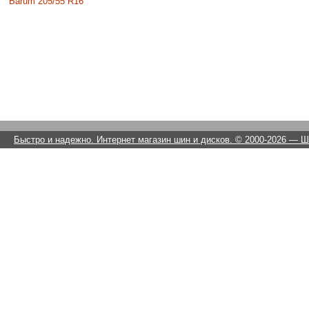
Barum 205/55 R16
Быстро и надежно. Интернет магазин шин и дисков. © 2000-2026
— Ши