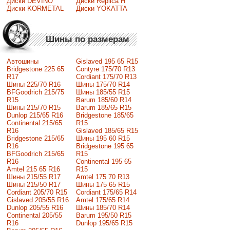
Диски DEVINO
Диски Replica H
Диски KORMETAL
Диски YOKATTA
Шины по размерам
Автошины
Gislaved 195 65 R15
Bridgestone 225 65
Contyre 175/70 R13
R17
Cordiant 175/70 R13
Шины 225/70 R16
Шины 175/70 R14
BFGoodrich 215/75
Шины 185/55 R15
R15
Barum 185/60 R14
Шины 215/70 R15
Barum 185/65 R15
Dunlop 215/65 R16
Bridgestone 185/65
Continental 215/65
R15
R16
Gislaved 185/65 R15
Bridgestone 215/65
Шины 195 60 R15
R16
Bridgestone 195 65
BFGoodrich 215/65
R15
R16
Continental 195 65
Amtel 215 65 R16
R15
Шины 215/55 R17
Amtel 175 70 R13
Шины 215/50 R17
Шины 175 65 R15
Сordiant 205/70 R15
Cordiant 175/65 R14
Gislaved 205/55 R16
Amtel 175/65 R14
Dunlop 205/55 R16
Шины 185/70 R14
Continental 205/55
Barum 195/50 R15
R16
Dunlop 195/65 R15