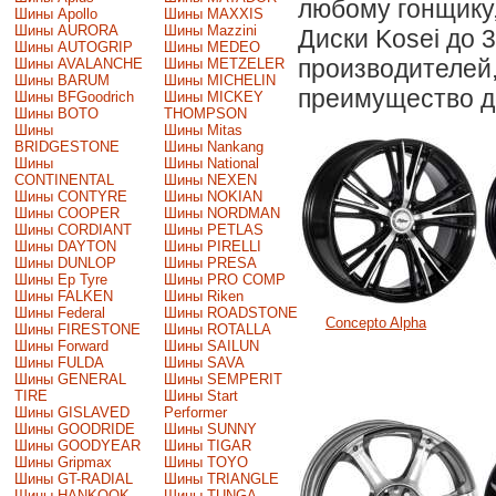
любому гонщику,
Шины Apollo
Шины MAXXIS
Шины AURORA
Шины Mazzini
Диски Kosei до 
Шины AUTOGRIP
Шины MEDEO
производителей
Шины AVALANCHE
Шины METZELER
Шины BARUM
Шины MICHELIN
преимущество до
Шины BFGoodrich
Шины MICKEY
Шины BOTO
THOMPSON
Шины
Шины Mitas
BRIDGESTONE
Шины Nankang
Шины
Шины National
CONTINENTAL
Шины NEXEN
Шины CONTYRE
Шины NOKIAN
Шины COOPER
Шины NORDMAN
Шины CORDIANT
Шины PETLAS
Шины DAYTON
Шины PIRELLI
Шины DUNLOP
Шины PRESA
Шины Ep Tyre
Шины PRO COMP
Шины FALKEN
Шины Riken
Шины Federal
Шины ROADSTONE
Concepto Alpha
Шины FIRESTONE
Шины ROTALLA
Шины Forward
Шины SAILUN
Шины FULDA
Шины SAVA
Шины GENERAL
Шины SEMPERIT
TIRE
Шины Start
Шины GISLAVED
Performer
Шины GOODRIDE
Шины SUNNY
Шины GOODYEAR
Шины TIGAR
Шины Gripmax
Шины TOYO
Шины GT-RADIAL
Шины TRIANGLE
Шины HANKOOK
Шины TUNGA