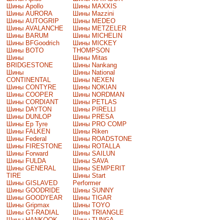
Шины Apollo
Шины MAXXIS
Шины AURORA
Шины Mazzini
Шины AUTOGRIP
Шины MEDEO
Шины AVALANCHE
Шины METZELER
Шины BARUM
Шины MICHELIN
Шины BFGoodrich
Шины MICKEY
Шины BOTO
THOMPSON
Шины
Шины Mitas
BRIDGESTONE
Шины Nankang
Шины
Шины National
CONTINENTAL
Шины NEXEN
Шины CONTYRE
Шины NOKIAN
Шины COOPER
Шины NORDMAN
Шины CORDIANT
Шины PETLAS
Шины DAYTON
Шины PIRELLI
Шины DUNLOP
Шины PRESA
Шины Ep Tyre
Шины PRO COMP
Шины FALKEN
Шины Riken
Шины Federal
Шины ROADSTONE
Шины FIRESTONE
Шины ROTALLA
Шины Forward
Шины SAILUN
Шины FULDA
Шины SAVA
Шины GENERAL
Шины SEMPERIT
TIRE
Шины Start
Шины GISLAVED
Performer
Шины GOODRIDE
Шины SUNNY
Шины GOODYEAR
Шины TIGAR
Шины Gripmax
Шины TOYO
Шины GT-RADIAL
Шины TRIANGLE
Шины HANKOOK
Шины TUNGA