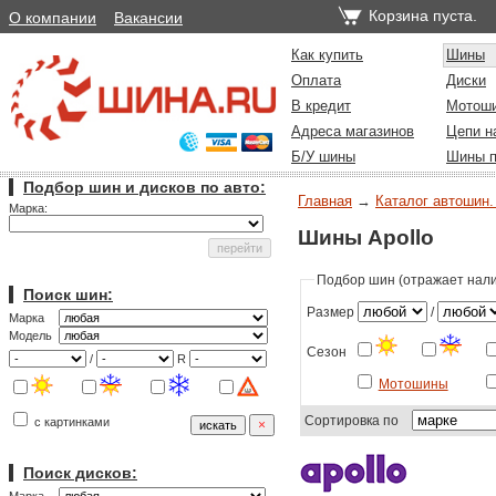
Корзина пуста.
О компании
Вакансии
Как купить
Шины
Оплата
Диски
В кредит
Мотош
Адреса магазинов
Цепи н
Б/У шины
Шины п
Подбор шин и дисков по авто:
Главная
→
Каталог автошин.
Марка:
Шины Apollo
Подбор шин (отражает налич
Поиск шин:
Размер
/
Марка
Модель
Сезон
/
R
Мотошины
Сортировка по
с картинками
Поиск дисков: