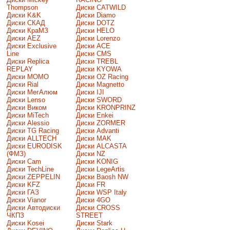
Thompson
Диски CATWILD
Диски K&K
Диски Diamo
Диски СКАД
Диски DOTZ
Диски КраМЗ
Диски HELO
Диски AEZ
Диски Lorenzo
Диски Exclusive
Диски ACE
Line
Диски CMS
Диски Replica
Диски TREBL
REPLAY
Диски KYOWA
Диски MOMO
Диски OZ Racing
Диски Rial
Диски Magnetto
Диски МегАлюм
Диски IJI
Диски Lenso
Диски SWORD
Диски Виком
Диски KRONPRINZ
Диски MiTech
Диски Enkei
Диски Alessio
Диски ZORMER
Диски TG Racing
Диски Advanti
Диски ALLTECH
Диски MAK
Диски EURODISK
Диски ALCASTA
(ФМЗ)
Диски NZ
Диски Cam
Диски KONIG
Диски TechLine
Диски LegeArtis
Диски ZEPPELIN
Диски Baosh NW
Диски KFZ
Диски FR
Диски ГАЗ
Диски WSP Italy
Диски Vianor
Диски 4GO
Диски Автодиски
Диски CROSS
ЧКПЗ
STREET
Диски Kosei
Диски Stark