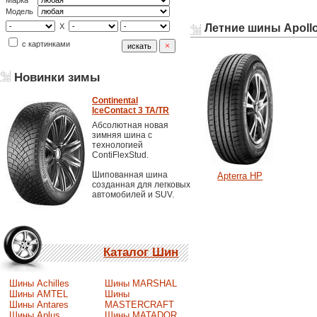
Марка
Модель
Летние шины Apoll
X
с картинками
Новинки зимы
Continental
IceContact 3 TA/TR
Абсолютная новая
зимняя шина с
технологией
ContiFlexStud.
Шипованная шина
Apterra HP
созданная для легковых
автомобилей и SUV.
Каталог Шин
Шины Achilles
Шины MARSHAL
Шины AMTEL
Шины
Шины Antares
MASTERCRAFT
Шины Aplus
Шины MATADOR