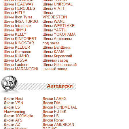
Шины HEADWAY
Шины UNIROYAL
Шины HERCULES
Шины VIATTI
Шины HIFLY
Шины
Шины Ikon Tyres
VREDESTEIN
Шины INSA TURBO
Шины WANLI
Шины Interstate
Шины WESTLAKE
Шины JINYU
Шины YARTU
Шины KELLY
Шины YOKOHAMA
Шины KINFOREST
Шины Автошины
Шины KINGSTAR
под заказ
Шины KLEBER
Шины БелШина
Шины Kormoran
Шины КАМА
Шины KUMHO
Шины Кировский
Шины LASSA
Шинный завод
Шины Laufenn
Шины Ярославский
Шины MARANGONI
шинный завод
Автодиски
Диски Next
Диски LAREX
Диски VSN
Диски DIAL
Диски LS
Диски FONDMETAL
FlowForming
Диски FUTEK
Диски 1000Miglia
Диски LS
Диски ATS
Диски Roner
Диски AZ
Диски AMERICAN
Диски Mickey
RACING