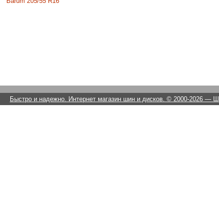
Barum 205/55 R16
Быстро и надежно. Интернет магазин шин и дисков. © 2000-2026
— Ши