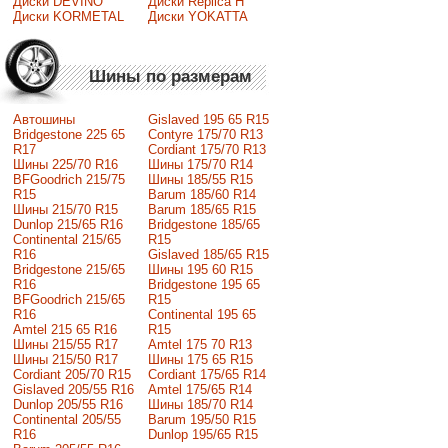
Диски DEVINO
Диски Replica H
Диски KORMETAL
Диски YOKATTA
Шины по размерам
Автошины
Gislaved 195 65 R15
Bridgestone 225 65
Contyre 175/70 R13
R17
Cordiant 175/70 R13
Шины 225/70 R16
Шины 175/70 R14
BFGoodrich 215/75
Шины 185/55 R15
R15
Barum 185/60 R14
Шины 215/70 R15
Barum 185/65 R15
Dunlop 215/65 R16
Bridgestone 185/65
Continental 215/65
R15
R16
Gislaved 185/65 R15
Bridgestone 215/65
Шины 195 60 R15
R16
Bridgestone 195 65
BFGoodrich 215/65
R15
R16
Continental 195 65
Amtel 215 65 R16
R15
Шины 215/55 R17
Amtel 175 70 R13
Шины 215/50 R17
Шины 175 65 R15
Сordiant 205/70 R15
Cordiant 175/65 R14
Gislaved 205/55 R16
Amtel 175/65 R14
Dunlop 205/55 R16
Шины 185/70 R14
Continental 205/55
Barum 195/50 R15
R16
Dunlop 195/65 R15