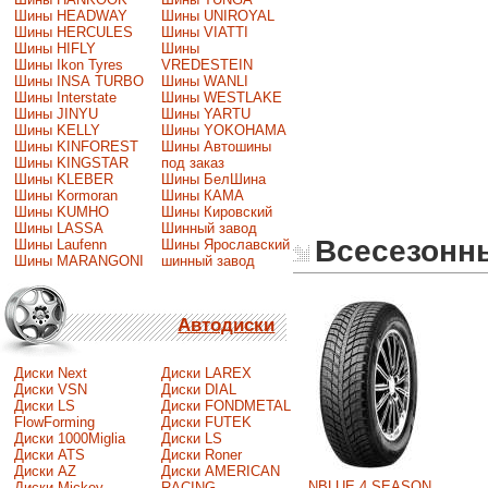
Шины HEADWAY
Шины UNIROYAL
Шины HERCULES
Шины VIATTI
Шины HIFLY
Шины
Шины Ikon Tyres
VREDESTEIN
Шины INSA TURBO
Шины WANLI
Шины Interstate
Шины WESTLAKE
Шины JINYU
Шины YARTU
Шины KELLY
Шины YOKOHAMA
Шины KINFOREST
Шины Автошины
Шины KINGSTAR
под заказ
Шины KLEBER
Шины БелШина
Шины Kormoran
Шины КАМА
Шины KUMHO
Шины Кировский
Шины LASSA
Шинный завод
Всесезонн
Шины Laufenn
Шины Ярославский
Шины MARANGONI
шинный завод
Автодиски
Диски Next
Диски LAREX
Диски VSN
Диски DIAL
Диски LS
Диски FONDMETAL
FlowForming
Диски FUTEK
Диски 1000Miglia
Диски LS
Диски ATS
Диски Roner
Диски AZ
Диски AMERICAN
NBLUE 4 SEASON
Диски Mickey
RACING