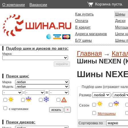
Корзина пуста.
О компании
Вакансии
Как купить
Шины
Оплата
Диски
В кредит
Мотош
Адреса магазинов
Цепи н
Б/У шины
Шины п
Подбор шин и дисков по авто:
Главная
→
Ката
Марка:
Шины NEXEN (К
Шины NEXEN
Поиск шин:
Марка
Подбор шин (отражает налич
Модель
/
R
Размер
/
Сезон
с картинками
Мотошины
Поиск дисков:
Сортировка по