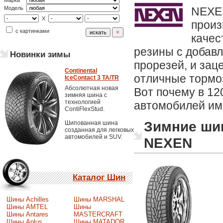
Марка
NEXEN
Модель
X
прои
с картинками
качес
резины с добавл
Новинки зимы
прорезей, и зац
Continental
отличные тормоз
IceContact 3 TA/TR
Абсолютная новая
Вот почему в 12
зимняя шина с
технологией
автомобилей им
ContiFlexStud.
Зимние ши
Шипованная шина
созданная для легковых
автомобилей и SUV.
NEXEN
Каталог Шин
Шины Achilles
Шины MARSHAL
Шины AMTEL
Шины
Шины Antares
MASTERCRAFT
Шины Aplus
Шины MATADOR