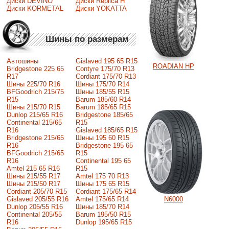
Диски DEVINO
Диски Replica H
Диски KORMETAL
Диски YOKATTA
Шины по размерам
Автошины
Gislaved 195 65 R15
ROADIAN HP
Bridgestone 225 65
Contyre 175/70 R13
R17
Cordiant 175/70 R13
Шины 225/70 R16
Шины 175/70 R14
BFGoodrich 215/75
Шины 185/55 R15
R15
Barum 185/60 R14
Шины 215/70 R15
Barum 185/65 R15
Dunlop 215/65 R16
Bridgestone 185/65
Continental 215/65
R15
R16
Gislaved 185/65 R15
Bridgestone 215/65
Шины 195 60 R15
R16
Bridgestone 195 65
BFGoodrich 215/65
R15
R16
Continental 195 65
Amtel 215 65 R16
R15
Шины 215/55 R17
Amtel 175 70 R13
Шины 215/50 R17
Шины 175 65 R15
Сordiant 205/70 R15
Cordiant 175/65 R14
N6000
Gislaved 205/55 R16
Amtel 175/65 R14
Dunlop 205/55 R16
Шины 185/70 R14
Continental 205/55
Barum 195/50 R15
R16
Dunlop 195/65 R15