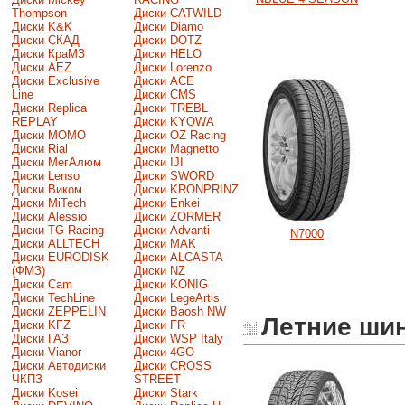
Thompson
Диски CATWILD
Диски K&K
Диски Diamo
Диски СКАД
Диски DOTZ
Диски КраМЗ
Диски HELO
Диски AEZ
Диски Lorenzo
Диски Exclusive
Диски ACE
Line
Диски CMS
Диски Replica
Диски TREBL
REPLAY
Диски KYOWA
Диски MOMO
Диски OZ Racing
Диски Rial
Диски Magnetto
Диски МегАлюм
Диски IJI
Диски Lenso
Диски SWORD
Диски Виком
Диски KRONPRINZ
Диски MiTech
Диски Enkei
Диски Alessio
Диски ZORMER
Диски TG Racing
Диски Advanti
N7000
Диски ALLTECH
Диски MAK
Диски EURODISK
Диски ALCASTA
(ФМЗ)
Диски NZ
Диски Cam
Диски KONIG
Диски TechLine
Диски LegeArtis
Диски ZEPPELIN
Диски Baosh NW
Летние ши
Диски KFZ
Диски FR
Диски ГАЗ
Диски WSP Italy
Диски Vianor
Диски 4GO
Диски Автодиски
Диски CROSS
ЧКПЗ
STREET
Диски Kosei
Диски Stark