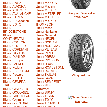
Шины Apollo
Шины MAXXIS
Шины AURORA
Шины Mazzini
Шины AUTOGRIP
Шины MEDEO
Winguard WinSpike
Шины AVALANCHE
Шины METZELER
WS6 SUV
Шины BARUM
Шины MICHELIN
Шины BFGoodrich
Шины MICKEY
Шины BOTO
THOMPSON
Шины
Шины Mitas
BRIDGESTONE
Шины Nankang
Шины
Шины National
CONTINENTAL
Шины NEXEN
Шины CONTYRE
Шины NOKIAN
Шины COOPER
Шины NORDMAN
Шины CORDIANT
Шины PETLAS
Шины DAYTON
Шины PIRELLI
Шины DUNLOP
Шины PRESA
Шины Ep Tyre
Шины PRO COMP
Шины FALKEN
Шины Riken
Шины Federal
Шины ROADSTONE
Шины FIRESTONE
Шины ROTALLA
Шины Forward
Шины SAILUN
Winguard Ice
Шины FULDA
Шины SAVA
Шины GENERAL
Шины SEMPERIT
TIRE
Шины Start
Шины GISLAVED
Performer
Шины GOODRIDE
Шины SUNNY
Шины GOODYEAR
Шины TIGAR
Шины Gripmax
Шины TOYO
Winguard
Шины GT-RADIAL
Шины TRIANGLE
Шины HANKOOK
Шины TUNGA