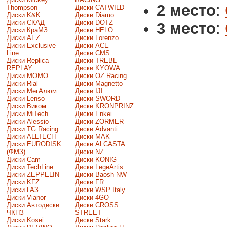
2 место
:
Thompson
Диски CATWILD
Диски K&K
Диски Diamo
Диски СКАД
Диски DOTZ
3 место
:
Диски КраМЗ
Диски HELO
Диски AEZ
Диски Lorenzo
Диски Exclusive
Диски ACE
Line
Диски CMS
Диски Replica
Диски TREBL
REPLAY
Диски KYOWA
Диски MOMO
Диски OZ Racing
Диски Rial
Диски Magnetto
Диски МегАлюм
Диски IJI
Диски Lenso
Диски SWORD
Диски Виком
Диски KRONPRINZ
Диски MiTech
Диски Enkei
Диски Alessio
Диски ZORMER
Диски TG Racing
Диски Advanti
Диски ALLTECH
Диски MAK
Диски EURODISK
Диски ALCASTA
(ФМЗ)
Диски NZ
Диски Cam
Диски KONIG
Диски TechLine
Диски LegeArtis
Диски ZEPPELIN
Диски Baosh NW
Диски KFZ
Диски FR
Диски ГАЗ
Диски WSP Italy
Диски Vianor
Диски 4GO
Диски Автодиски
Диски CROSS
ЧКПЗ
STREET
Диски Kosei
Диски Stark