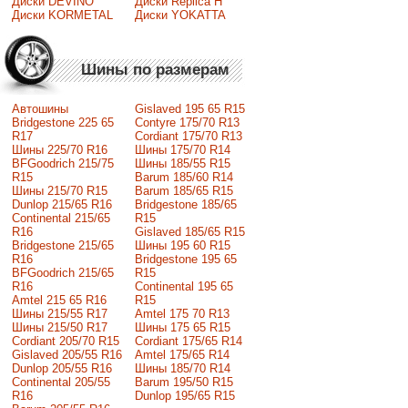
Диски DEVINO
Диски Replica H
Диски KORMETAL
Диски YOKATTA
Шины по размерам
Автошины
Gislaved 195 65 R15
Bridgestone 225 65
Contyre 175/70 R13
R17
Cordiant 175/70 R13
Шины 225/70 R16
Шины 175/70 R14
BFGoodrich 215/75
Шины 185/55 R15
R15
Barum 185/60 R14
Шины 215/70 R15
Barum 185/65 R15
Dunlop 215/65 R16
Bridgestone 185/65
Continental 215/65
R15
R16
Gislaved 185/65 R15
Bridgestone 215/65
Шины 195 60 R15
R16
Bridgestone 195 65
BFGoodrich 215/65
R15
R16
Continental 195 65
Amtel 215 65 R16
R15
Шины 215/55 R17
Amtel 175 70 R13
Шины 215/50 R17
Шины 175 65 R15
Сordiant 205/70 R15
Cordiant 175/65 R14
Gislaved 205/55 R16
Amtel 175/65 R14
Dunlop 205/55 R16
Шины 185/70 R14
Continental 205/55
Barum 195/50 R15
R16
Dunlop 195/65 R15