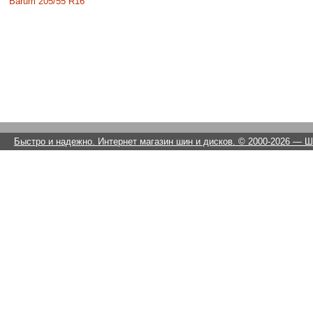
Barum 205/55 R16
Быстро и надежно. Интернет магазин шин и дисков. © 2000-2026
— Ши