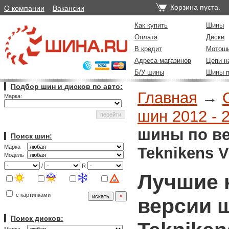
Корзина пуста.
О компании
Вакансии
Как купить
Шины
Оплата
Диски
В кредит
Мотош
Адреса магазинов
Цепи н
Б/У шины
Шины п
Подбор шин и дисков по авто:
Главная
→
Марка:
шин 2012 - 
шины по ве
Поиск шин:
Марка
Teknikens V
Модель
/
R
Лучшие 
с картинками
версии 
Поиск дисков: