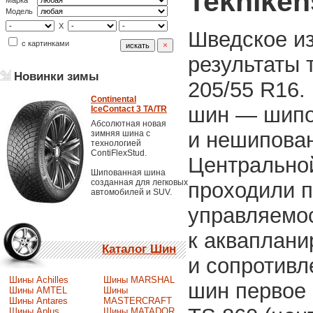
Tekniken
Марка
Модель
X
Шведское из
с картинками
результаты 
Новинки зимы
205/55 R16.
Continental
шин — шипо
IceContact 3 TA/TR
Абсолютная новая
и нешипова
зимняя шина с
технологией
ContiFlexStud.
Центрально
Шипованная шина
созданная для легковых
проходили п
автомобилей и SUV.
управляемос
к акваплани
Каталог Шин
и сопротив
Шины Achilles
Шины MARSHAL
шин первое 
Шины AMTEL
Шины
Шины Antares
MASTERCRAFT
Шины Aplus
Шины MATADOR