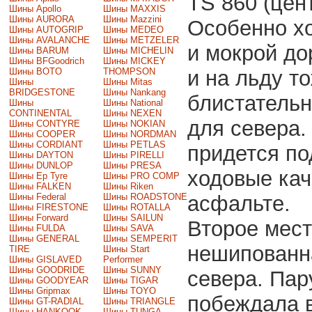
TS 860 (цен
Шины Apollo
Шины MAXXIS
Шины AURORA
Шины Mazzini
Особенно хо
Шины AUTOGRIP
Шины MEDEO
Шины AVALANCHE
Шины METZELER
и мокрой до
Шины BARUM
Шины MICHELIN
Шины BFGoodrich
Шины MICKEY
Шины BOTO
THOMPSON
и на льду т
Шины
Шины Mitas
BRIDGESTONE
Шины Nankang
блистательн
Шины
Шины National
CONTINENTAL
Шины NEXEN
для севера.
Шины CONTYRE
Шины NOKIAN
Шины COOPER
Шины NORDMAN
Шины CORDIANT
Шины PETLAS
придется по
Шины DAYTON
Шины PIRELLI
Шины DUNLOP
Шины PRESA
ходовые кач
Шины Ep Tyre
Шины PRO COMP
Шины FALKEN
Шины Riken
Шины Federal
Шины ROADSTONE
асфальте.
Шины FIRESTONE
Шины ROTALLA
Шины Forward
Шины SAILUN
Второе мест
Шины FULDA
Шины SAVA
Шины GENERAL
Шины SEMPERIT
нешипованн
TIRE
Шины Start
Шины GISLAVED
Performer
Шины GOODRIDE
Шины SUNNY
севера. Пар
Шины GOODYEAR
Шины TIGAR
Шины Gripmax
Шины TOYO
побеждала в
Шины GT-RADIAL
Шины TRIANGLE
Шины HANKOOK
Шины TUNGA