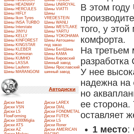
Шины HEADWAY
Шины UNIROYAL
В этом году
Шины HERCULES
Шины VIATTI
Шины HIFLY
Шины
производите
Шины Ikon Tyres
VREDESTEIN
Шины INSA TURBO
Шины WANLI
того, у это
Шины Interstate
Шины WESTLAKE
Шины JINYU
Шины YARTU
Шины KELLY
Шины YOKOHAMA
комфорта.
Шины KINFOREST
Шины Автошины
Шины KINGSTAR
под заказ
На третьем 
Шины KLEBER
Шины БелШина
Шины Kormoran
Шины КАМА
Шины KUMHO
Шины Кировский
разработка C
Шины LASSA
Шинный завод
Шины Laufenn
Шины Ярославский
У нее высок
Шины MARANGONI
шинный завод
надежна на 
Автодиски
но акваплан
ее сторона.
Диски Next
Диски LAREX
Диски VSN
Диски DIAL
Диски LS
Диски FONDMETAL
оставляет ж
FlowForming
Диски FUTEK
Диски 1000Miglia
Диски LS
Диски ATS
Диски Roner
1 место
:
Диски AZ
Диски AMERICAN
Диски Mickey
RACING