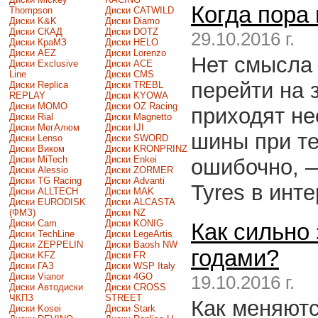
Когда пора
Thompson
Диски CATWILD
Диски K&K
Диски Diamo
Диски СКАД
Диски DOTZ
29.10.2016 г.
Диски КраМЗ
Диски HELO
Диски AEZ
Диски Lorenzo
Нет смысла
Диски Exclusive
Диски ACE
Line
Диски CMS
перейти на 
Диски Replica
Диски TREBL
REPLAY
Диски KYOWA
Диски MOMO
Диски OZ Racing
приходят не
Диски Rial
Диски Magnetto
Диски МегАлюм
Диски IJI
шины при те
Диски Lenso
Диски SWORD
Диски Виком
Диски KRONPRINZ
Диски MiTech
Диски Enkei
ошибочно, —
Диски Alessio
Диски ZORMER
Диски TG Racing
Диски Advanti
Tyres в инт
Диски ALLTECH
Диски MAK
Диски EURODISK
Диски ALCASTA
(ФМЗ)
Диски NZ
Диски Cam
Диски KONIG
Как сильно
Диски TechLine
Диски LegeArtis
Диски ZEPPELIN
Диски Baosh NW
годами?
Диски KFZ
Диски FR
Диски ГАЗ
Диски WSP Italy
Диски Vianor
Диски 4GO
19.10.2016 г.
Диски Автодиски
Диски CROSS
ЧКПЗ
STREET
Как меняютс
Диски Kosei
Диски Stark