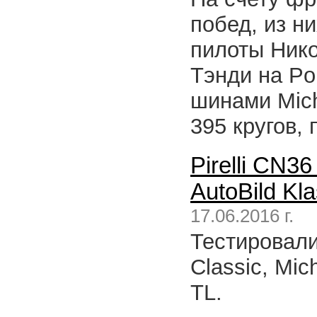
побед, из н
пилоты Нико
Тэнди на Po
шинами Mich
395 кругов,
Pirelli CN3
AutoBild Kla
17.06.2016 г.
Тестировалис
Classic, Mic
TL.