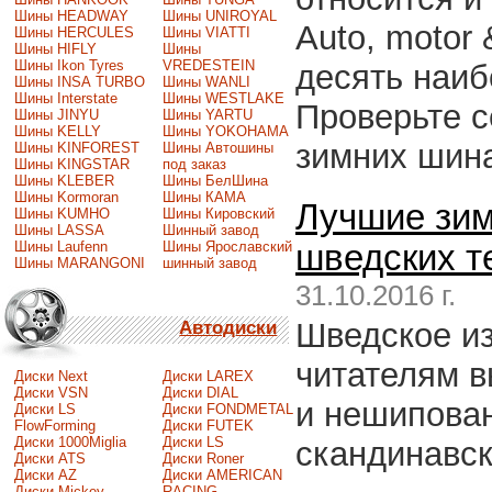
Шины HEADWAY
Шины UNIROYAL
Auto, motor 
Шины HERCULES
Шины VIATTI
Шины HIFLY
Шины
Шины Ikon Tyres
VREDESTEIN
десять наи
Шины INSA TURBO
Шины WANLI
Шины Interstate
Шины WESTLAKE
Проверьте с
Шины JINYU
Шины YARTU
Шины KELLY
Шины YOKOHAMA
зимних шина
Шины KINFOREST
Шины Автошины
Шины KINGSTAR
под заказ
Шины KLEBER
Шины БелШина
Шины Kormoran
Шины КАМА
Лучшие зим
Шины KUMHO
Шины Кировский
Шины LASSA
Шинный завод
Шины Laufenn
Шины Ярославский
шведских т
Шины MARANGONI
шинный завод
31.10.2016 г.
Шведское из
Автодиски
читателям 
Диски Next
Диски LAREX
Диски VSN
Диски DIAL
и нешипован
Диски LS
Диски FONDMETAL
FlowForming
Диски FUTEK
Диски 1000Miglia
Диски LS
скандинавск
Диски ATS
Диски Roner
Диски AZ
Диски AMERICAN
Диски Mickey
RACING