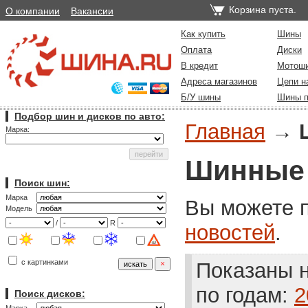
Корзина пуста.
О компании
Вакансии
Как купить
Шины
Оплата
Диски
В кредит
Мотош
Адреса магазинов
Цепи н
Б/У шины
Шины п
Подбор шин и дисков по авто:
Главная
→
Марка:
Шинные 
Поиск шин:
Марка
Вы можете 
Модель
/
R
новостей
.
с картинками
Показаны н
по годам:
2
Поиск дисков: