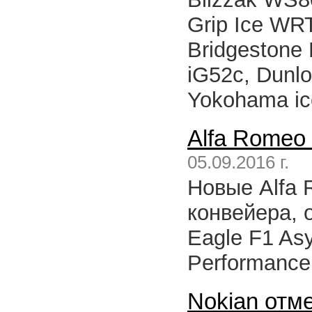
Grip Ice WRT
Bridgestone
iG52c, Dunlo
Yokohama i
Alfa Romeo 
05.09.2016 г.
Новые Alfa 
конвейера,
Eagle F1 Asy
Performance
Nokian отм