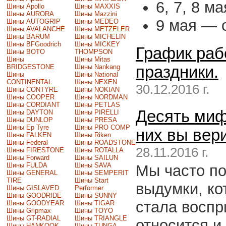
6, 7, 8 м
Шины Apollo
Шины MAXXIS
Шины AURORA
Шины Mazzini
9 мая — с
Шины AUTOGRIP
Шины MEDEO
Шины AVALANCHE
Шины METZELER
Шины BARUM
Шины MICHELIN
Шины BFGoodrich
Шины MICKEY
График раб
Шины BOTO
THOMPSON
Шины
Шины Mitas
BRIDGESTONE
Шины Nankang
праздники.
Шины
Шины National
CONTINENTAL
Шины NEXEN
30.12.2016 г.
Шины CONTYRE
Шины NOKIAN
Шины COOPER
Шины NORDMAN
Шины CORDIANT
Шины PETLAS
Десять миф
Шины DAYTON
Шины PIRELLI
Шины DUNLOP
Шины PRESA
Шины Ep Tyre
Шины PRO COMP
них вы вер
Шины FALKEN
Шины Riken
Шины Federal
Шины ROADSTONE
28.11.2016 г.
Шины FIRESTONE
Шины ROTALLA
Шины Forward
Шины SAILUN
Шины FULDA
Шины SAVA
Мы часто по
Шины GENERAL
Шины SEMPERIT
TIRE
Шины Start
выдумки, ко
Шины GISLAVED
Performer
Шины GOODRIDE
Шины SUNNY
стала воспр
Шины GOODYEAR
Шины TIGAR
Шины Gripmax
Шины TOYO
Шины GT-RADIAL
Шины TRIANGLE
относится и
Шины HANKOOK
Шины TUNGA