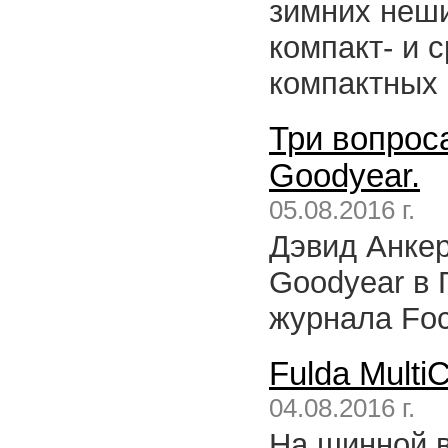
зимних неш
компакт- и 
компактных 
Три вопроса
Goodyear.
05.08.2016 г.
Дэвид Анкер
Goodyear в 
журнала Foc
Fulda Multi
04.08.2016 г.
На шинной в