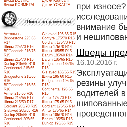
Диски DEVINO
Диски Replica H
при износе?
Диски KORMETAL
Диски YOKATTA
исследовани
Шины по размерам
внимание б
Автошины
Gislaved 195 65 R15
и нешипова
Bridgestone 225 65
Contyre 175/70 R13
R17
Cordiant 175/70 R13
Шины 225/70 R16
Шины 175/70 R14
Шведы пре
BFGoodrich 215/75
Шины 185/55 R15
R15
Barum 185/60 R14
Шины 215/70 R15
Barum 185/65 R15
16.10.2016 г.
Dunlop 215/65 R16
Bridgestone 185/65
Continental 215/65
R15
Эксплуатац
R16
Gislaved 185/65 R15
Bridgestone 215/65
Шины 195 60 R15
резины улуч
R16
Bridgestone 195 65
BFGoodrich 215/65
R15
R16
Continental 195 65
водителей 
Amtel 215 65 R16
R15
Шины 215/55 R17
Amtel 175 70 R13
шипованные 
Шины 215/50 R17
Шины 175 65 R15
Сordiant 205/70 R15
Cordiant 175/65 R14
Gislaved 205/55 R16
Amtel 175/65 R14
проведенног
Dunlop 205/55 R16
Шины 185/70 R14
Continental 205/55
Barum 195/50 R15
R16
Dunlop 195/65 R15