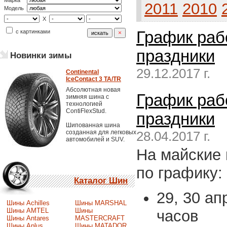
Марка
2011
2010
Модель
X
с картинками
График раб
праздники
Новинки зимы
29.12.2017 г.
Continental
IceContact 3 TA/TR
Абсолютная новая
График раб
зимняя шина с
технологией
ContiFlexStud.
праздники
Шипованная шина
созданная для легковых
28.04.2017 г.
автомобилей и SUV.
На майские
по графику:
Каталог Шин
29, 30 ап
Шины Achilles
Шины MARSHAL
Шины AMTEL
Шины
часов
Шины Antares
MASTERCRAFT
Шины Aplus
Шины MATADOR