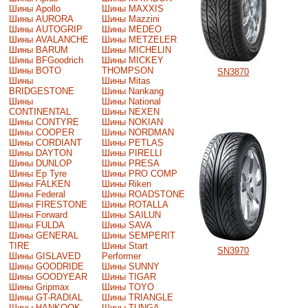
Шины Apollo
Шины MAXXIS
Шины AURORA
Шины Mazzini
Шины AUTOGRIP
Шины MEDEO
Шины AVALANCHE
Шины METZELER
Шины BARUM
Шины MICHELIN
Шины BFGoodrich
Шины MICKEY
Шины BOTO
THOMPSON
SN3870
Шины
Шины Mitas
BRIDGESTONE
Шины Nankang
Шины
Шины National
CONTINENTAL
Шины NEXEN
Шины CONTYRE
Шины NOKIAN
Шины COOPER
Шины NORDMAN
Шины CORDIANT
Шины PETLAS
Шины DAYTON
Шины PIRELLI
Шины DUNLOP
Шины PRESA
Шины Ep Tyre
Шины PRO COMP
Шины FALKEN
Шины Riken
Шины Federal
Шины ROADSTONE
Шины FIRESTONE
Шины ROTALLA
Шины Forward
Шины SAILUN
Шины FULDA
Шины SAVA
Шины GENERAL
Шины SEMPERIT
TIRE
Шины Start
SN3970
Шины GISLAVED
Performer
Шины GOODRIDE
Шины SUNNY
Шины GOODYEAR
Шины TIGAR
Шины Gripmax
Шины TOYO
Шины GT-RADIAL
Шины TRIANGLE
Шины HANKOOK
Шины TUNGA