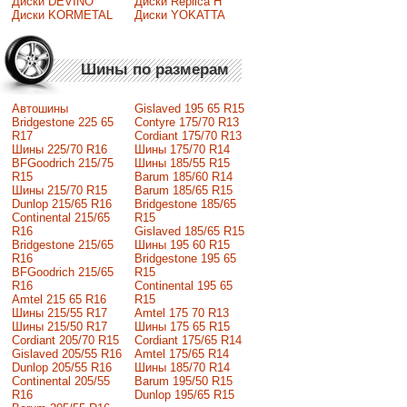
Диски DEVINO
Диски Replica H
Диски KORMETAL
Диски YOKATTA
Шины по размерам
Автошины
Gislaved 195 65 R15
Bridgestone 225 65
Contyre 175/70 R13
R17
Cordiant 175/70 R13
Шины 225/70 R16
Шины 175/70 R14
BFGoodrich 215/75
Шины 185/55 R15
R15
Barum 185/60 R14
Шины 215/70 R15
Barum 185/65 R15
Dunlop 215/65 R16
Bridgestone 185/65
Continental 215/65
R15
R16
Gislaved 185/65 R15
Bridgestone 215/65
Шины 195 60 R15
R16
Bridgestone 195 65
BFGoodrich 215/65
R15
R16
Continental 195 65
Amtel 215 65 R16
R15
Шины 215/55 R17
Amtel 175 70 R13
Шины 215/50 R17
Шины 175 65 R15
Сordiant 205/70 R15
Cordiant 175/65 R14
Gislaved 205/55 R16
Amtel 175/65 R14
Dunlop 205/55 R16
Шины 185/70 R14
Continental 205/55
Barum 195/50 R15
R16
Dunlop 195/65 R15