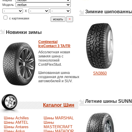
Марка
Модель
Зимние шипованны
X
с картинками
Новинки зимы
Continental
IceContact 3 TA/TR
Абсолютная новая
зимняя шина с
технологией
ContiFlexStud.
Шипованная шина
SN3860
созданная для легковых
автомобилей и SUV.
Летние шины SUN
Каталог Шин
Шины Achilles
Шины MARSHAL
Шины AMTEL
Шины
Шины Antares
MASTERCRAFT
Шины Aplus
Шины MATADOR