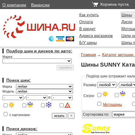
Корзина пуста.
О компании
Вакансии
Как купить
Шины
Оплата
Диски
В кредит
Мотош
Адреса магазинов
Цепи н
Б/У шины
Шины п
Подбор шин и дисков по авто:
Главная
→
Каталог автошин.
Марка:
Шины SUNNY Ката
Подбор шин (отражает налич
Поиск шин:
Размер
/
Марка
Модель
Сезон
/
R
Мотошины
Сортировка по
с картинками
Поиск дисков: