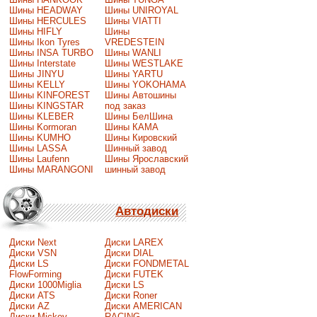
Шины HEADWAY
Шины UNIROYAL
Шины HERCULES
Шины VIATTI
Шины HIFLY
Шины
Шины Ikon Tyres
VREDESTEIN
Шины INSA TURBO
Шины WANLI
Шины Interstate
Шины WESTLAKE
Шины JINYU
Шины YARTU
Шины KELLY
Шины YOKOHAMA
Шины KINFOREST
Шины Автошины
Шины KINGSTAR
под заказ
Шины KLEBER
Шины БелШина
Шины Kormoran
Шины КАМА
Шины KUMHO
Шины Кировский
Шины LASSA
Шинный завод
Шины Laufenn
Шины Ярославский
Шины MARANGONI
шинный завод
Автодиски
Диски Next
Диски LAREX
Диски VSN
Диски DIAL
Диски LS
Диски FONDMETAL
FlowForming
Диски FUTEK
Диски 1000Miglia
Диски LS
Диски ATS
Диски Roner
Диски AZ
Диски AMERICAN
Диски Mickey
RACING