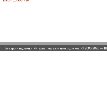
Barum 205/55 R16
Быстро и надежно. Интернет магазин шин и дисков. © 2000-2026
— Ши