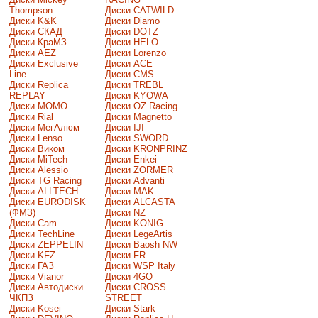
Thompson
Диски CATWILD
Диски K&K
Диски Diamo
Диски СКАД
Диски DOTZ
Диски КраМЗ
Диски HELO
Диски AEZ
Диски Lorenzo
Диски Exclusive
Диски ACE
Line
Диски CMS
Диски Replica
Диски TREBL
REPLAY
Диски KYOWA
Диски MOMO
Диски OZ Racing
Диски Rial
Диски Magnetto
Диски МегАлюм
Диски IJI
Диски Lenso
Диски SWORD
Диски Виком
Диски KRONPRINZ
Диски MiTech
Диски Enkei
Диски Alessio
Диски ZORMER
Диски TG Racing
Диски Advanti
Диски ALLTECH
Диски MAK
Диски EURODISK
Диски ALCASTA
(ФМЗ)
Диски NZ
Диски Cam
Диски KONIG
Диски TechLine
Диски LegeArtis
Диски ZEPPELIN
Диски Baosh NW
Диски KFZ
Диски FR
Диски ГАЗ
Диски WSP Italy
Диски Vianor
Диски 4GO
Диски Автодиски
Диски CROSS
ЧКПЗ
STREET
Диски Kosei
Диски Stark