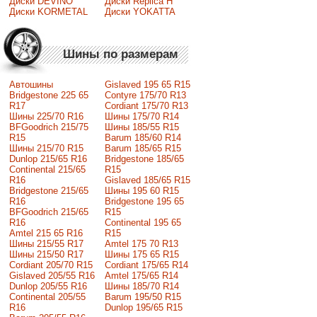
Диски DEVINO
Диски Replica H
Диски KORMETAL
Диски YOKATTA
Шины по размерам
Автошины
Gislaved 195 65 R15
Bridgestone 225 65
Contyre 175/70 R13
R17
Cordiant 175/70 R13
Шины 225/70 R16
Шины 175/70 R14
BFGoodrich 215/75
Шины 185/55 R15
R15
Barum 185/60 R14
Шины 215/70 R15
Barum 185/65 R15
Dunlop 215/65 R16
Bridgestone 185/65
Continental 215/65
R15
R16
Gislaved 185/65 R15
Bridgestone 215/65
Шины 195 60 R15
R16
Bridgestone 195 65
BFGoodrich 215/65
R15
R16
Continental 195 65
Amtel 215 65 R16
R15
Шины 215/55 R17
Amtel 175 70 R13
Шины 215/50 R17
Шины 175 65 R15
Сordiant 205/70 R15
Cordiant 175/65 R14
Gislaved 205/55 R16
Amtel 175/65 R14
Dunlop 205/55 R16
Шины 185/70 R14
Continental 205/55
Barum 195/50 R15
R16
Dunlop 195/65 R15