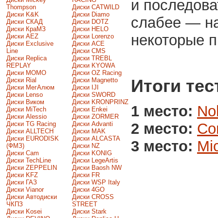
и последова
Thompson
Диски CATWILD
Диски K&K
Диски Diamo
слабее — н
Диски СКАД
Диски DOTZ
Диски КраМЗ
Диски HELO
некоторые п
Диски AEZ
Диски Lorenzo
Диски Exclusive
Диски ACE
Line
Диски CMS
Диски Replica
Диски TREBL
REPLAY
Диски KYOWA
Диски MOMO
Диски OZ Racing
Итоги тес
Диски Rial
Диски Magnetto
Диски МегАлюм
Диски IJI
Диски Lenso
Диски SWORD
Диски Виком
Диски KRONPRINZ
1 место:
No
Диски MiTech
Диски Enkei
Диски Alessio
Диски ZORMER
2 место:
Con
Диски TG Racing
Диски Advanti
Диски ALLTECH
Диски MAK
Диски EURODISK
Диски ALCASTA
3 место:
Mi
(ФМЗ)
Диски NZ
Диски Cam
Диски KONIG
Диски TechLine
Диски LegeArtis
Диски ZEPPELIN
Диски Baosh NW
Диски KFZ
Диски FR
Диски ГАЗ
Диски WSP Italy
Диски Vianor
Диски 4GO
Диски Автодиски
Диски CROSS
ЧКПЗ
STREET
Диски Kosei
Диски Stark