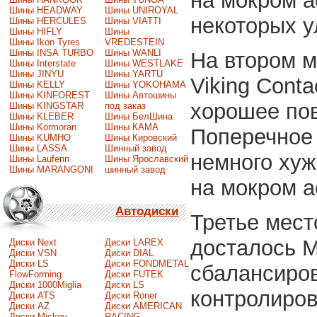
на мокром а
Шины HEADWAY
Шины UNIROYAL
некоторых 
Шины HERCULES
Шины VIATTI
Шины HIFLY
Шины
Шины Ikon Tyres
VREDESTEIN
Шины INSA TURBO
Шины WANLI
На втором м
Шины Interstate
Шины WESTLAKE
Шины JINYU
Шины YARTU
Viking Cont
Шины KELLY
Шины YOKOHAMA
Шины KINFOREST
Шины Автошины
хорошее по
Шины KINGSTAR
под заказ
Шины KLEBER
Шины БелШина
Шины Kormoran
Шины КАМА
Поперечное 
Шины KUMHO
Шины Кировский
Шины LASSA
Шинный завод
немного хуж
Шины Laufenn
Шины Ярославский
Шины MARANGONI
шинный завод
на мокром а
Автодиски
Третье мес
досталось Mi
Диски Next
Диски LAREX
Диски VSN
Диски DIAL
Диски LS
Диски FONDMETAL
сбалансиров
FlowForming
Диски FUTEK
Диски 1000Miglia
Диски LS
контролиров
Диски ATS
Диски Roner
Диски AZ
Диски AMERICAN
Диски Mickey
RACING