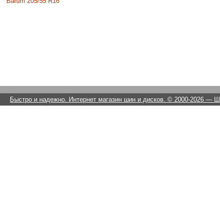
Barum 205/55 R16
Быстро и надежно. Интернет магазин шин и дисков. © 2000-2026
— Ши