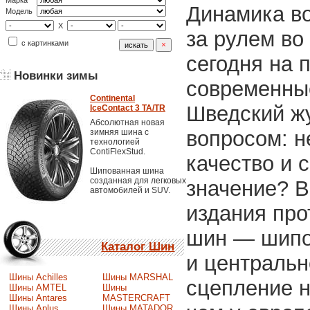
Марка
Динамика в
Модель
X
за рулем во
с картинками
сегодня на 
Новинки зимы
современны
Continental
Шведский жу
IceContact 3 TA/TR
Абсолютная новая
вопросом: 
зимняя шина с
технологией
ContiFlexStud.
качество и 
Шипованная шина
созданная для легковых
значение? В
автомобилей и SUV.
издания про
шин — шипо
Каталог Шин
и центральн
Шины Achilles
Шины MARSHAL
сцепление н
Шины AMTEL
Шины
Шины Antares
MASTERCRAFT
Шины Aplus
Шины MATADOR