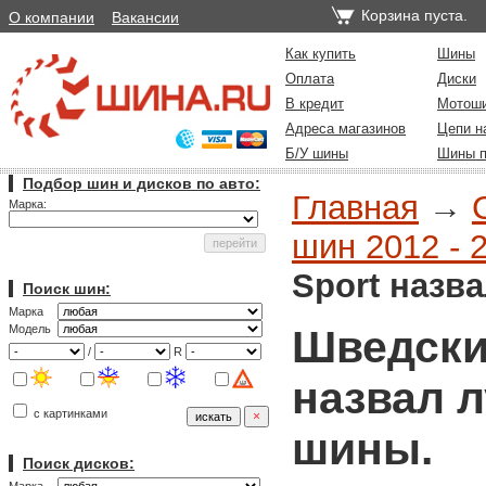
Корзина пуста.
О компании
Вакансии
Как купить
Шины
Оплата
Диски
В кредит
Мотош
Адреса магазинов
Цепи н
Б/У шины
Шины п
Подбор шин и дисков по авто:
Главная
→
Марка:
шин 2012 - 
Sport назв
Поиск шин:
Марка
Шведский
Модель
/
R
назвал 
с картинками
шины.
Поиск дисков: