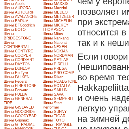
чем у европ
Шины Apollo
Шины MAXXIS
Шины AURORA
Шины Mazzini
позволяет и
Шины AUTOGRIP
Шины MEDEO
Шины AVALANCHE
Шины METZELER
при экстрем
Шины BARUM
Шины MICHELIN
Шины BFGoodrich
Шины MICKEY
Шины BOTO
THOMPSON
относится в
Шины
Шины Mitas
BRIDGESTONE
Шины Nankang
так и к неш
Шины
Шины National
CONTINENTAL
Шины NEXEN
Шины CONTYRE
Шины NOKIAN
Если говори
Шины COOPER
Шины NORDMAN
Шины CORDIANT
Шины PETLAS
Шины DAYTON
Шины PIRELLI
(нешипованн
Шины DUNLOP
Шины PRESA
Шины Ep Tyre
Шины PRO COMP
во время те
Шины FALKEN
Шины Riken
Шины Federal
Шины ROADSTONE
Hakkapeliit
Шины FIRESTONE
Шины ROTALLA
Шины Forward
Шины SAILUN
Шины FULDA
Шины SAVA
и очень над
Шины GENERAL
Шины SEMPERIT
TIRE
Шины Start
легкую упра
Шины GISLAVED
Performer
Шины GOODRIDE
Шины SUNNY
Шины GOODYEAR
Шины TIGAR
на зимней д
Шины Gripmax
Шины TOYO
Шины GT-RADIAL
Шины TRIANGLE
Шины HANKOOK
Шины TUNGA