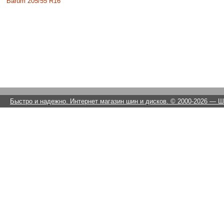
Barum 205/55 R16
Быстро и надежно. Интернет магазин шин и дисков. © 2000-2026
— Ши