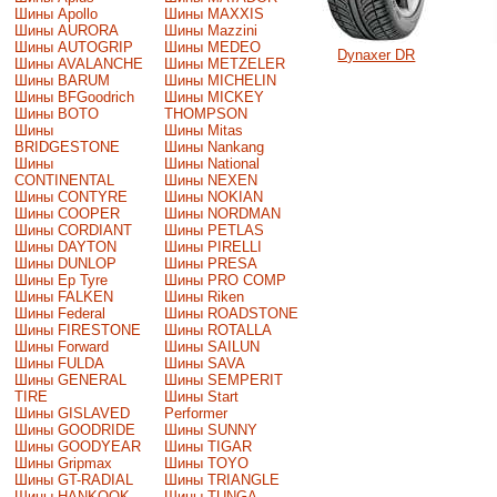
Шины Apollo
Шины MAXXIS
Шины AURORA
Шины Mazzini
Шины AUTOGRIP
Шины MEDEO
Dynaxer DR
Шины AVALANCHE
Шины METZELER
Шины BARUM
Шины MICHELIN
Шины BFGoodrich
Шины MICKEY
Шины BOTO
THOMPSON
Шины
Шины Mitas
BRIDGESTONE
Шины Nankang
Шины
Шины National
CONTINENTAL
Шины NEXEN
Шины CONTYRE
Шины NOKIAN
Шины COOPER
Шины NORDMAN
Шины CORDIANT
Шины PETLAS
Шины DAYTON
Шины PIRELLI
Шины DUNLOP
Шины PRESA
Шины Ep Tyre
Шины PRO COMP
Шины FALKEN
Шины Riken
Шины Federal
Шины ROADSTONE
Шины FIRESTONE
Шины ROTALLA
Шины Forward
Шины SAILUN
Шины FULDA
Шины SAVA
Шины GENERAL
Шины SEMPERIT
TIRE
Шины Start
Шины GISLAVED
Performer
Шины GOODRIDE
Шины SUNNY
Шины GOODYEAR
Шины TIGAR
Шины Gripmax
Шины TOYO
Шины GT-RADIAL
Шины TRIANGLE
Шины HANKOOK
Шины TUNGA