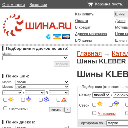
Корзина пуста.
О компании
Вакансии
Как купить
Шины
Оплата
Диски
В кредит
Мотош
Адреса магазинов
Цепи н
Б/У шины
Шины п
Подбор шин и дисков по авто:
Главная
→
Ката
Марка:
Шины KLEBER (
Шины KLEBE
Поиск шин:
Марка
Подбор шин (отражает налич
Модель
/
R
Размер
/
Сезон
с картинками
Мотошины
Поиск дисков:
Сортировка по