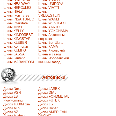
Шины HEADWAY
Шины UNIROYAL
Шины HERCULES
Шины VIATTI
Шины HIFLY
Шины
Шины Ikon Tyres
VREDESTEIN
Шины INSA TURBO
Шины WANLI
Шины Interstate
Шины WESTLAKE
Шины JINYU
Шины YARTU
Шины KELLY
Шины YOKOHAMA
Шины KINFOREST
Шины Автошины
Шины KINGSTAR
под заказ
Шины KLEBER
Шины БелШина
Шины Kormoran
Шины КАМА
Шины KUMHO
Шины Кировский
Шины LASSA
Шинный завод
Шины Laufenn
Шины Ярославский
Шины MARANGONI
шинный завод
Автодиски
Диски Next
Диски LAREX
Диски VSN
Диски DIAL
Диски LS
Диски FONDMETAL
FlowForming
Диски FUTEK
Диски 1000Miglia
Диски LS
Диски ATS
Диски Roner
Диски AZ
Диски AMERICAN
Диски Mickey
RACING