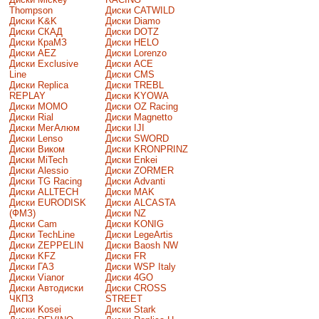
Thompson
Диски CATWILD
Диски K&K
Диски Diamo
Диски СКАД
Диски DOTZ
Диски КраМЗ
Диски HELO
Диски AEZ
Диски Lorenzo
Диски Exclusive
Диски ACE
Line
Диски CMS
Диски Replica
Диски TREBL
REPLAY
Диски KYOWA
Диски MOMO
Диски OZ Racing
Диски Rial
Диски Magnetto
Диски МегАлюм
Диски IJI
Диски Lenso
Диски SWORD
Диски Виком
Диски KRONPRINZ
Диски MiTech
Диски Enkei
Диски Alessio
Диски ZORMER
Диски TG Racing
Диски Advanti
Диски ALLTECH
Диски MAK
Диски EURODISK
Диски ALCASTA
(ФМЗ)
Диски NZ
Диски Cam
Диски KONIG
Диски TechLine
Диски LegeArtis
Диски ZEPPELIN
Диски Baosh NW
Диски KFZ
Диски FR
Диски ГАЗ
Диски WSP Italy
Диски Vianor
Диски 4GO
Диски Автодиски
Диски CROSS
ЧКПЗ
STREET
Диски Kosei
Диски Stark