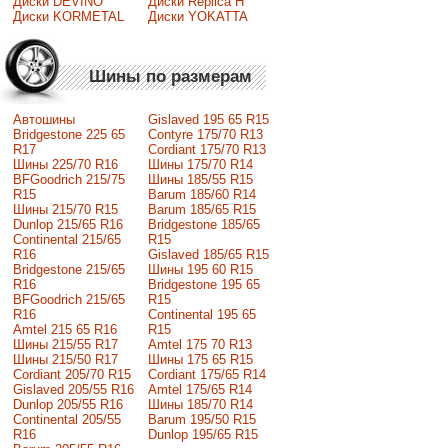
Диски DEVINO
Диски Replica H
Диски KORMETAL
Диски YOKATTA
Шины по размерам
Автошины
Gislaved 195 65 R15
Bridgestone 225 65
Contyre 175/70 R13
R17
Cordiant 175/70 R13
Шины 225/70 R16
Шины 175/70 R14
BFGoodrich 215/75
Шины 185/55 R15
R15
Barum 185/60 R14
Шины 215/70 R15
Barum 185/65 R15
Dunlop 215/65 R16
Bridgestone 185/65
Continental 215/65
R15
R16
Gislaved 185/65 R15
Bridgestone 215/65
Шины 195 60 R15
R16
Bridgestone 195 65
BFGoodrich 215/65
R15
R16
Continental 195 65
Amtel 215 65 R16
R15
Шины 215/55 R17
Amtel 175 70 R13
Шины 215/50 R17
Шины 175 65 R15
Сordiant 205/70 R15
Cordiant 175/65 R14
Gislaved 205/55 R16
Amtel 175/65 R14
Dunlop 205/55 R16
Шины 185/70 R14
Continental 205/55
Barum 195/50 R15
R16
Dunlop 195/65 R15