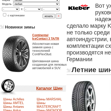
Марка
Вот у
Модель
X
руков
с картинками
надеж
сделало марку K
Новинки зимы
не только среди
Continental
автоиндустрии,
IceContact 3 TA/TR
Абсолютная новая
комплектации с
зимняя шина с
технологией
производятся не
ContiFlexStud.
Германии
Шипованная шина
созданная для легковых
Летние ши
автомобилей и SUV.
Каталог Шин
Шины Achilles
Шины MARSHAL
Шины AMTEL
Шины
Шины Antares
MASTERCRAFT
Шины Aplus
Шины MATADOR