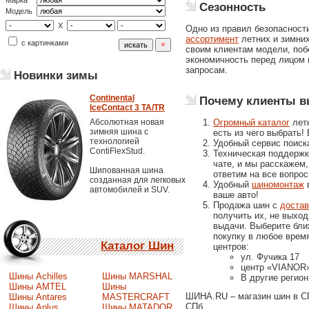
Марка
Сезонность
Модель
X
Одно из правил безопасности
ассортимент
летних и зимних
с картинками
своим клиентам модели, поб
экономичность перед лицом 
запросам.
Новинки зимы
Continental
Почему клиенты в
IceContact 3 TA/TR
Огромный каталог
летн
Абсолютная новая
зимняя шина с
есть из чего выбрать
технологией
Удобный сервис поиска
ContiFlexStud.
Техническая поддержк
чате, и мы расскажем,
Шипованная шина
ответим на все вопрос
созданная для легковых
Удобный
шиномонтаж
в
автомобилей и SUV.
ваше авто!
Продажа шин с
достав
получить их, не выход
выдачи. Выберите ближ
покупку в любое врем
Каталог Шин
центров:
ул. Фучика 17
центр «VIANOR»
Шины Achilles
Шины MARSHAL
В другие регио
Шины AMTEL
Шины
ШИНА.RU – магазин шин в СП
Шины Antares
MASTERCRAFT
СПб.
Шины Aplus
Шины MATADOR