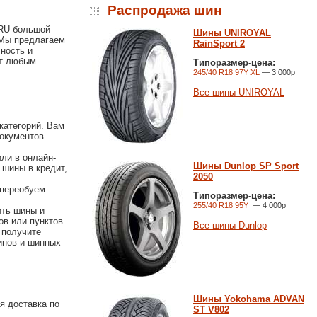
Распродажа шин
.RU большой
Шины UNIROYAL
 Мы предлагаем
RainSport 2
ность и
ит любым
Типоразмер-цена:
245/40 R18 97Y XL
— 3 000р
Все шины UNIROYAL
категорий. Вам
окументов.
ли в онлайн-
Шины Dunlop SP Sport
 шины в кредит,
2050
 переобуем
Типоразмер-цена:
255/40 R18 95Y
— 4 000р
ить шины и
ов или пунктов
Все шины Dunlop
 получите
инов и шинных
Шины Yokohama ADVAN
я доставка по
ST V802