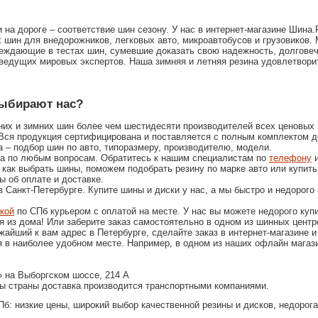
 на дороге – соответствие шин сезону. У нас в интернет-магазине Шина
 шин для внедорожников, легковых авто, микроавтобусов и грузовиков.
еждающие в тестах шин, сумевшие доказать свою надежность, долговеч
ведущих мировых экспертов. Наша зимняя и летняя резина удовлетвор
ыбирают нас?
их и зимних шин более чем шестидесяти производителей всех ценовых 
! Вся продукция сертифицирована и поставляется с полным комплектом д
 – подбор шин по авто, типоразмеру, производителю, модели.
а по любым вопросам. Обратитесь к нашим специалистам по
телефону
и
 как выбрать шины, поможем подобрать резину по марке авто или купить
ы об оплате и доставке.
 Санкт-Петербурге. Купите шины и диски у нас, а мы быстро и недорого
кой
по СПб курьером с оплатой на месте. У нас вы можете недорого куп
я из дома! Или заберите заказ самостоятельно в одном из шинных центр
айший к вам адрес в Петербурге, сделайте заказ в интернет-магазине и
я в наиболее удобном месте. Например, в одном из наших офлайн магаз
 на Выборгском шоссе, 214 А
ны страны доставка производится транспортными компаниями.
б: низкие цены, широкий выбор качественной резины и дисков, недорога