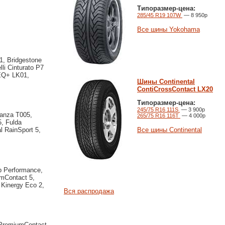
Типоразмер-цена:
285/45 R19 107W
— 8 950р
Все шины Yokohama
, Bridgestone
li Cinturato P7
 EQ+ LK01,
Шины Continental
ContiCrossContact LX20
Типоразмер-цена:
245/75 R16 111S
— 3 900р
ranza T005,
265/75 R16 116T
— 4 000р
, Fulda
Все шины Continental
l RainSport 5,
p Performance,
mContact 5,
 Kinergy Eco 2,
Вся распродажа
 PremiumContact