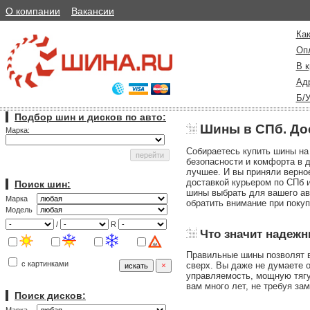
О компании
Вакансии
Как
Оп
В к
Ад
Б/
Подбор шин и дисков по авто:
Шины в СПб. До
Марка:
Собираетесь купить шины на
безопасности и комфорта в д
лучшее. И вы приняли верно
доставкой курьером по СПб 
Поиск шин:
шины выбрать для вашего авт
Марка
обратить внимание при покуп
Модель
/
R
Что значит надеж
Правильные шины позволят ва
с картинками
сверх. Вы даже не думаете 
управляемость, мощную тягу
вам много лет, не требуя за
Поиск дисков: