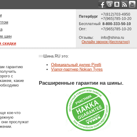
+7(812)703-4950
и
Петербург
+7(965)785-10-20
птом
Бесплатный
8-800-333-50-10
ка
Опт:
+7(965)785-10-20
ие шин
Отзывы:
info@shina.ru
Онлайн звонок (бесплатно)
и скидки
Шина.RU это:
Официальный дилер Pirelli
вам гарантию
Vianor-партнер Nokian Tyres
 получить
орого с
кажем, какие
Расширенные гарантии на шины.
необходимо
еще кое-что
адежную
 они прослужат
ижении.