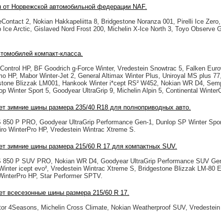
н от Норвежской автомобильной федерации NAF.
Contact 2, Nokian Hakkapeliitta 8, Bridgestone Noranza 001, Pirelli Ice Zero
p Ice Arctic, Gislaved Nord Frost 200, Michelin X-Ice North 3, Toyo Observe
втомобилей компакт-класса.
 Control HP, BF Goodrich g-Force Winter, Vredestein Snowtrac 5, Falken Eur
P, Mabor Winter-Jet 2, General Altimax Winter Plus, Uniroyal MS plus 77,
estone Blizzak LM001, Hankook Winter i*cept RS² W452, Nokian WR D4, Semp
nlop Winter Sport 5, Goodyear UltraGrip 9, Michelin Alpin 5, Continental Winte
рует зимние шины размера 235/40 R18 для полноприводных авто.
850 P PRO, Goodyear UltraGrip Performance Gen-1, Dunlop SP Winter Sport 
ro WinterPro HP, Vredestein Wintrac Xtreme S.
рует зимние шины размера 215/60 R 17 для компактных SUV.
S 850 P SUV PRO, Nokian WR D4, Goodyear UltraGrip Performance SUV Ge
inter icept evo², Vredestein Wintrac Xtreme S, Bridgestone Blizzak LM-80 
interPro HP, Star Performer SPTV.
ует всесезонные шины размера 215/60 R 17.
r 4Seasons, Michelin Cross Climate, Nokian Weatherproof SUV, Vredestein