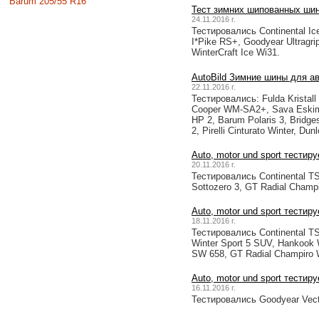
Barum 205/55 R16
Тест зимних шипованных ши
24.11.2016 г.
Тестировались Continental Ice
I*Pike RS+, Goodyear Ultragri
WinterCraft Ice Wi31.
AutoBild Зимние шины для а
22.11.2016 г.
Тестировались: Fulda Kristall
Cooper WM-SA2+, Sava Eskimo H
HP 2, Barum Polaris 3, Bridg
2, Pirelli Cinturato Winter, Du
Auto, motor und sport тести
20.11.2016 г.
Тестировались Continental TS 
Sottozero 3, GT Radial Champi
Auto, motor und sport тести
18.11.2016 г.
Тестировались Continental T
Winter Sport 5 SUV, Hankook W
SW 658, GT Radial Champiro W
Auto, motor und sport тестир
16.11.2016 г.
Тестировались Goodyear Vecto