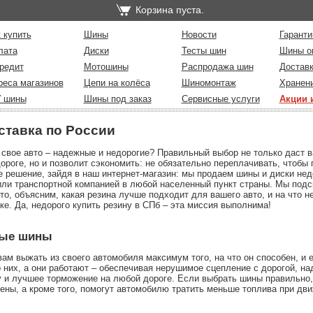
Корзина пуста.
 купить
Шины
Новости
Гаранти
лата
Диски
Тесты шин
Шины о
редит
Мотошины
Распродажа шин
Достав
реса магазинов
Цепи на колёса
Шиномонтаж
Хранен
У шины
Шины под заказ
Сервисные услуги
Акции 
ставка по России
 свое авто – надежные и недорогие? Правильный выбор не только даст 
ороге, но и позволит сэкономить: не обязательно переплачивать, чтобы
е решение, зайдя в наш интернет-магазин: мы продаем шины и диски нед
или транспортной компанией в любой населенный пункт страны. Мы подс
о, объясним, какая резина лучше подходит для вашего авто, и на что 
ке. Да, недорого купить резину в СПб – эта миссия выполнима!
ные шины
м выжать из своего автомобиля максимум того, на что он способен, и 
о них, а они работают – обеспечивая нерушимое сцепление с дорогой, н
 и лучшее торможение на любой дороге. Если выбрать шины правильно,
мены, а кроме того, помогут автомобилю тратить меньше топлива при дв