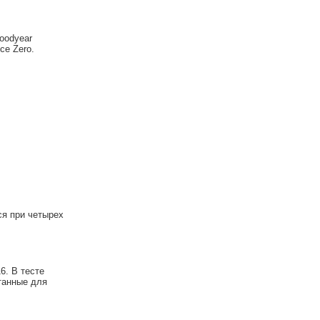
oodyear
Ice Zero.
ся при четырех
6. В тесте
танные для