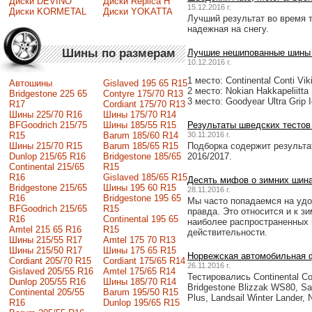
Диски DEVINO
Диски Replica H
15.12.2016 г.
Диски KORMETAL
Диски YOKATTA
Лучший результат во время т
надежная на снегу.
Шины по размерам
Лучшие нешипованные шины п
10.12.2016 г.
1 место: Continental Conti Vik
Автошины
Gislaved 195 65 R15
2 место: Nokian Hakkapeliitta
Bridgestone 225 65
Contyre 175/70 R13
3 место: Goodyear Ultra Grip 
R17
Cordiant 175/70 R13
Шины 225/70 R16
Шины 175/70 R14
Результаты шведских тестов
BFGoodrich 215/75
Шины 185/55 R15
30.11.2016 г.
R15
Barum 185/60 R14
Подборка содержит результа
Шины 215/70 R15
Barum 185/65 R15
2016/2017.
Dunlop 215/65 R16
Bridgestone 185/65
Continental 215/65
R15
R16
Gislaved 185/65 R15
Десять мифов о зимних шинах
Bridgestone 215/65
Шины 195 60 R15
28.11.2016 г.
R16
Bridgestone 195 65
Мы часто попадаемся на удоч
BFGoodrich 215/65
R15
правда. Это относится и к з
R16
Continental 195 65
наиболее распространенных 
Amtel 215 65 R16
R15
действительности.
Шины 215/55 R17
Amtel 175 70 R13
Шины 215/50 R17
Шины 175 65 R15
Норвежская автомобильная 
Сordiant 205/70 R15
Cordiant 175/65 R14
26.11.2016 г.
Gislaved 205/55 R16
Amtel 175/65 R14
Тестировались Continental Cont
Dunlop 205/55 R16
Шины 185/70 R14
Bridgestone Blizzak WS80, Sav
Continental 205/55
Barum 195/50 R15
Plus, Landsail Winter Lander, 
R16
Dunlop 195/65 R15