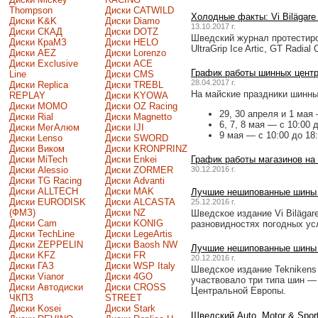
Thompson
Диски CATWILD
Холодные факты: Vi Bilägare
Диски K&K
Диски Diamo
13.10.2017 г.
Диски СКАД
Диски DOTZ
Шведский журнал протестиров
Диски КраМЗ
Диски HELO
UltraGrip Ice Artiс, GT Radial 
Диски AEZ
Диски Lorenzo
Диски Exclusive
Диски ACE
График работы шинных центр
Line
Диски CMS
28.04.2017 г.
Диски Replica
Диски TREBL
На майские праздники шинны
REPLAY
Диски KYOWA
Диски MOMO
Диски OZ Racing
29, 30 апреля и 1 мая 
Диски Rial
Диски Magnetto
6, 7, 8 мая — с 10:00 
Диски МегАлюм
Диски IJI
9 мая — с 10:00 до 18
Диски Lenso
Диски SWORD
Диски Виком
Диски KRONPRINZ
Диски MiTech
Диски Enkei
График работы магазинов на
Диски Alessio
Диски ZORMER
30.12.2016 г.
Диски TG Racing
Диски Advanti
Диски ALLTECH
Диски MAK
Лучшие нешипованные шины п
Диски EURODISK
Диски ALCASTA
25.12.2016 г.
(ФМЗ)
Диски NZ
Шведское издание Vi Biläga
Диски Cam
Диски KONIG
разновидностях погодных усл
Диски TechLine
Диски LegeArtis
Диски ZEPPELIN
Диски Baosh NW
Лучшие нешипованные шины п
Диски KFZ
Диски FR
20.12.2016 г.
Диски ГАЗ
Диски WSP Italy
Шведское издание Teknikens 
Диски Vianor
Диски 4GO
участвовало три типа шин —
Диски Автодиски
Диски CROSS
Центральной Европы.
ЧКПЗ
STREET
Диски Kosei
Диски Stark
Шведский Auto, Motor & Spo