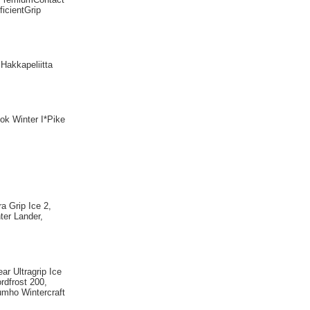
icientGrip
Hakkapeliitta
ok Winter I*Pike
a Grip Ice 2,
ter Lander,
r Ultragrip Ice
rdfrost 200,
umho Wintercraft