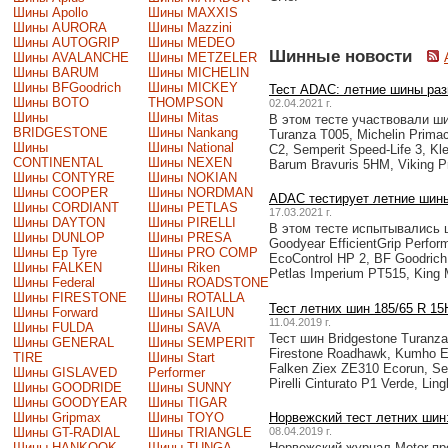
Шины Apollo
Шины MAXXIS
Шины AURORA
Шины Mazzini
Шины AUTOGRIP
Шины MEDEO
Шинные новости
Шины AVALANCHE
Шины METZELER
Шины BARUM
Шины MICHELIN
Шины BFGoodrich
Шины MICKEY
Тест ADAC: летние шины раз
Шины BOTO
THOMPSON
02.04.2021 г.
Шины
Шины Mitas
В этом тесте участвовали ши
BRIDGESTONE
Шины Nankang
Turanza T005, Michelin Primac
Шины
Шины National
C2, Semperit Speed-Life 3, Kl
CONTINENTAL
Шины NEXEN
Barum Bravuris 5HM, Viking 
Шины CONTYRE
Шины NOKIAN
Шины COOPER
Шины NORDMAN
ADAC тестирует летние шины
Шины CORDIANT
Шины PETLAS
17.03.2021 г.
Шины DAYTON
Шины PIRELLI
В этом тесте испытывались ши
Шины DUNLOP
Шины PRESA
Goodyear EfficientGrip Perfo
Шины Ep Tyre
Шины PRO COMP
EcoControl HP 2, BF Goodrich A
Шины FALKEN
Шины Riken
Petlas Imperium PT515, King M
Шины Federal
Шины ROADSTONE
Шины FIRESTONE
Шины ROTALLA
Тест летних шин 185/65 R 15
Шины Forward
Шины SAILUN
11.04.2019 г.
Шины FULDA
Шины SAVA
Тест шин Bridgestone Turanza 
Шины GENERAL
Шины SEMPERIT
Firestone Roadhawk, Kumho Ec
TIRE
Шины Start
Falken Ziex ZE310 Ecorun, Sem
Шины GISLAVED
Performer
Pirelli Cinturato P1 Verde, Li
Шины GOODRIDE
Шины SUNNY
Шины GOODYEAR
Шины TIGAR
Шины Gripmax
Шины TOYO
Норвежский тест летних шин:
Шины GT-RADIAL
Шины TRIANGLE
08.04.2019 г.
Шины HANKOOK
Шины TUNGA
Норвежский журнал Motor про