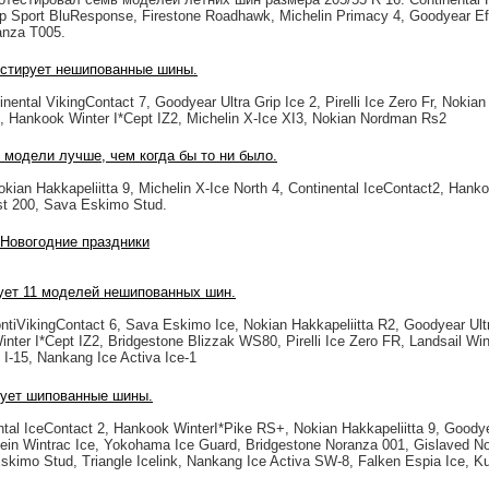
p Sport BluResponse, Firestone Roadhawk, Michelin Primacy 4, Goodyear Eff
anza T005.
естирует нешипованные шины.
tal VikingContact 7, Goodyear Ultra Grip Ice 2, Pirelli Ice Zero Fr, Nokian 
, Hankook Winter I*Cept IZ2, Michelin X-Ice XI3, Nokian Nordman Rs2
 модели лучше, чем когда бы то ни было.
an Hakkapeliitta 9, Michelin X-Ice North 4, Continental IceContact2, Hanko
t 200, Sava Eskimo Stud.
 Новогодние праздники
ует 11 моделей нешипованных шин.
tiVikingContact 6, Sava Eskimo Ice, Nokian Hakkapeliitta R2, Goodyear Ultr
nter I*Cept IZ2, Bridgestone Blizzak WS80, Pirelli Ice Zero FR, Landsail Win
 I-15, Nankang Ice Activa Ice-1
рует шипованные шины.
l IceContact 2, Hankook WinterI*Pike RS+, Nokian Hakkapeliitta 9, Goodyea
estein Wintrac Ice, Yokohama Ice Guard, Bridgestone Noranza 001, Gislaved No
Eskimo Stud, Triangle Icelink, Nankang Ice Activa SW-8, Falken Espia Ice, K