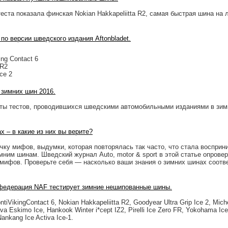
еста показала финская Nokian Hakkapeliitta R2, самая быстрая шина на 
о версии шведского издания Aftonbladet.
ing Contact 6
 R2
Ice 2
 зимних шин 2016.
ты тестов, проводившихся шведскими автомобильными изданиями в зим
 – в какие из них вы верите?
ку мифов, выдумки, которая повторялась так часто, что стала восприн
имним шинам. Шведский журнал Auto, motor & sport в этой статье опровер
мифов. Проверьте себя — насколько ваши знания о зимних шинах соотв
федерация NAF тестирует зимние нешипованные шины.
iVikingContact 6, Nokian Hakkapeliitta R2, Goodyear Ultra Grip Ice 2, Miche
a Eskimo Ice, Hankook Winter i*cept IZ2, Pirelli Ice Zero FR, Yokohama Ic
Nankang Ice Activa Ice-1.