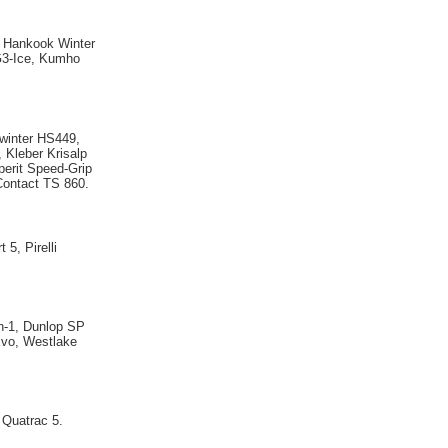
, Hankook Winter
 G3-Ice, Kumho
owinter HS449,
 Kleber Krisalp
erit Speed-Grip
rContact TS 860.
5, Pirelli
n-1, Dunlop SP
Evo, Westlake
 Quatrac 5.