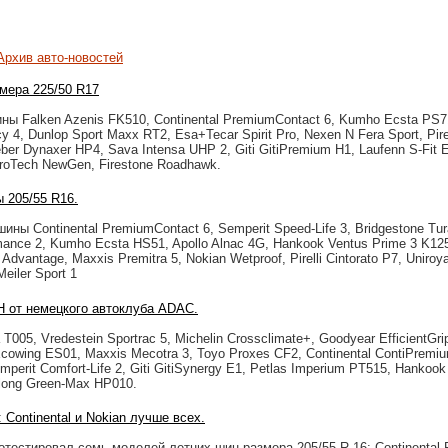
Архив авто-новостей
мера 225/50 R17
ны Falken Azenis FK510, Continental PremiumContact 6, Kumho Ecsta PS71
y 4, Dunlop Sport Maxx RT2, Esa+Tecar Spirit Pro, Nexen N Fera Sport, Pirel
eber Dynaxer HP4, Sava Intensa UHP 2, Giti GitiPremium H1, Laufenn S-Fit
ProTech NewGen, Firestone Roadhawk.
 205/55 R16.
ны Continental PremiumContact 6, Semperit Speed-Life 3, Bridgestone Tu
rmance 2, Kumho Ecsta HS51, Apollo Alnac 4G, Hankook Ventus Prime 3 K125
dvantage, Maxxis Premitra 5, Nokian Wetproof, Pirelli Cintorato P7, Uniroya
eiler Sport 1
H от немецкого автоклуба ADAC.
T005, Vredestein Sportrac 5, Michelin Crossclimate+, Goodyear EfficientGri
owing ES01, Maxxis Mecotra 3, Toyo Proxes CF2, Continental ContiPremiu
perit Comfort-Life 2, Giti GitiSynergy E1, Petlas Imperium PT515, Hankook
nglong Green-Max HP010.
 Continental и Nokian лучше всех.
тестировал семь моделей летних шин размера 205/55 R 16: Continental