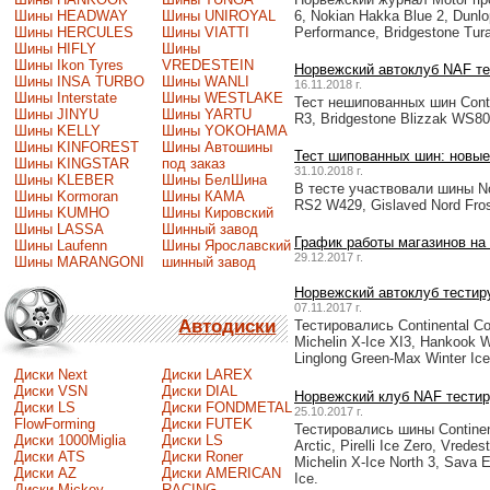
Шины HEADWAY
Шины UNIROYAL
6, Nokian Hakka Blue 2, Dunlo
Шины HERCULES
Шины VIATTI
Performance, Bridgestone Tur
Шины HIFLY
Шины
Шины Ikon Tyres
VREDESTEIN
Норвежский автоклуб NAF т
Шины INSA TURBO
Шины WANLI
16.11.2018 г.
Шины Interstate
Шины WESTLAKE
Тест нешипованных шин Continen
Шины JINYU
Шины YARTU
R3, Bridgestone Blizzak WS80
Шины KELLY
Шины YOKOHAMA
Шины KINFOREST
Шины Автошины
Тест шипованных шин: новые
Шины KINGSTAR
под заказ
31.10.2018 г.
Шины KLEBER
Шины БелШина
В тесте участвовали шины Noki
Шины Kormoran
Шины КАМА
RS2 W429, Gislaved Nord Fros
Шины KUMHO
Шины Кировский
Шины LASSA
Шинный завод
График работы магазинов на
Шины Laufenn
Шины Ярославский
29.12.2017 г.
Шины MARANGONI
шинный завод
Норвежский автоклуб тестир
07.11.2017 г.
Автодиски
Тестировались Continental Con
Michelin X-Ice XI3, Hankook Wi
Linglong Green-Max Winter Ice
Диски Next
Диски LAREX
Диски VSN
Диски DIAL
Норвежский клуб NAF тести
Диски LS
Диски FONDMETAL
25.10.2017 г.
FlowForming
Диски FUTEK
Тестировались шины Continenta
Диски 1000Miglia
Диски LS
Arctic, Pirelli Ice Zero, Vred
Диски ATS
Диски Roner
Michelin X-Ice North 3, Sava 
Диски AZ
Диски AMERICAN
Ice.
Диски Mickey
RACING