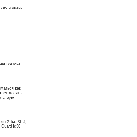
льду и очень
нем сезоне
иматься как
гает десять
етствуют
lin X-Ice XI 3,
e Guard ig50