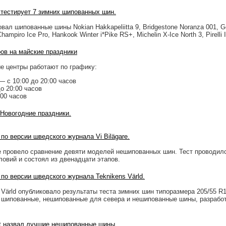
 тестирует 7 зимних шипованных шин.
ал шипованные шины Nokian Hakkapeliitta 9, Bridgestone Noranza 001, G
Champiro Ice Pro, Hankook Winter i*Pike RS+, Michelin X-Ice North 3, Pirelli 
ов на майские праздники
е центры работают по графику:
— с 10:00 до 20:00 часов
до 20:00 часов
:00 часов
 Новогодние праздники.
о версии шведского журнала Vi Bilägare.
re провело сравнение девяти моделей нешипованных шин. Тест проводил
овий и состоял из двенадцати этапов.
о версии шведского журнала Teknikens Värld.
Värld опубликовало результаты теста зимних шин типоразмера 205/55 R1
 шипованные, нешипованные для севера и нешипованные шины, разрабо
rt назвал лучшие нешипованные шины.