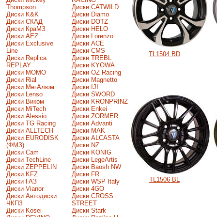
Thompson
Диски CATWILD
Диски K&K
Диски Diamo
Диски СКАД
Диски DOTZ
Диски КраМЗ
Диски HELO
Диски AEZ
Диски Lorenzo
Диски Exclusive
Диски ACE
Line
Диски CMS
TL1504 BD
Диски Replica
Диски TREBL
REPLAY
Диски KYOWA
Диски MOMO
Диски OZ Racing
Диски Rial
Диски Magnetto
Диски МегАлюм
Диски IJI
Диски Lenso
Диски SWORD
Диски Виком
Диски KRONPRINZ
Диски MiTech
Диски Enkei
Диски Alessio
Диски ZORMER
Диски TG Racing
Диски Advanti
Диски ALLTECH
Диски MAK
Диски EURODISK
Диски ALCASTA
(ФМЗ)
Диски NZ
Диски Cam
Диски KONIG
Диски TechLine
Диски LegeArtis
Диски ZEPPELIN
Диски Baosh NW
Диски KFZ
Диски FR
TL1506 BL
Диски ГАЗ
Диски WSP Italy
Диски Vianor
Диски 4GO
Диски Автодиски
Диски CROSS
ЧКПЗ
STREET
Диски Kosei
Диски Stark