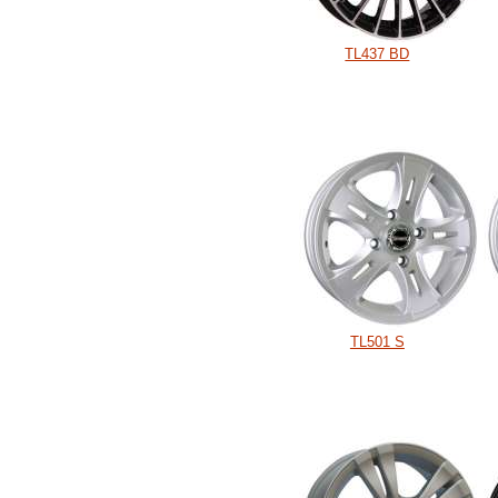
TL437 BD
TL501 S