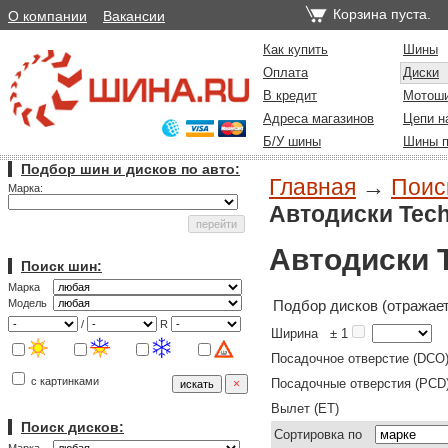
Корзина пуста.
О компании
Вакансии
Как купить
Шины
Оплата
Диски
В кредит
Мотош
Адреса магазинов
Цепи н
Б/У шины
Шины п
Подбор шин и дисков по авто:
Главная
→
Поиск
Марка:
Автодиски Tech
Автодиски 
Поиск шин:
Марка
Подбор дисков (отражает
Модель
/
R
Ширина
± 1
Посадочное отверстие (DCO
с картинками
Посадочные отверстия (PCD
Вылет (ET)
Поиск дисков:
Сортировка по