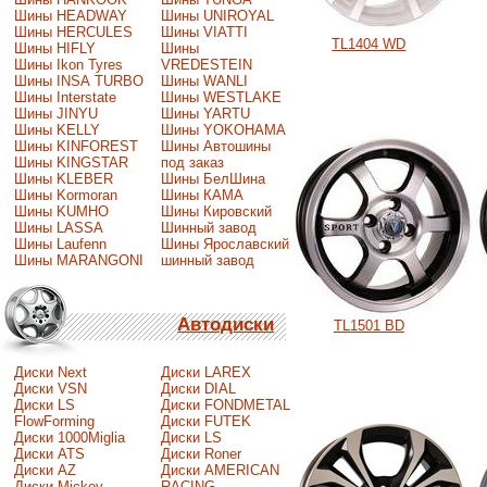
Шины HEADWAY
Шины UNIROYAL
Шины HERCULES
Шины VIATTI
TL1404 WD
Шины HIFLY
Шины
Шины Ikon Tyres
VREDESTEIN
Шины INSA TURBO
Шины WANLI
Шины Interstate
Шины WESTLAKE
Шины JINYU
Шины YARTU
Шины KELLY
Шины YOKOHAMA
Шины KINFOREST
Шины Автошины
Шины KINGSTAR
под заказ
Шины KLEBER
Шины БелШина
Шины Kormoran
Шины КАМА
Шины KUMHO
Шины Кировский
Шины LASSA
Шинный завод
Шины Laufenn
Шины Ярославский
Шины MARANGONI
шинный завод
Автодиски
TL1501 BD
Диски Next
Диски LAREX
Диски VSN
Диски DIAL
Диски LS
Диски FONDMETAL
FlowForming
Диски FUTEK
Диски 1000Miglia
Диски LS
Диски ATS
Диски Roner
Диски AZ
Диски AMERICAN
Диски Mickey
RACING