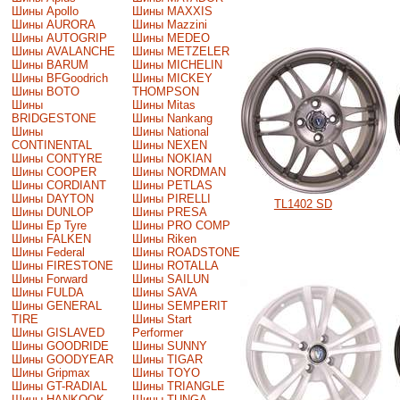
Шины Apollo
Шины MAXXIS
Шины AURORA
Шины Mazzini
Шины AUTOGRIP
Шины MEDEO
Шины AVALANCHE
Шины METZELER
Шины BARUM
Шины MICHELIN
Шины BFGoodrich
Шины MICKEY
Шины BOTO
THOMPSON
Шины
Шины Mitas
BRIDGESTONE
Шины Nankang
Шины
Шины National
CONTINENTAL
Шины NEXEN
Шины CONTYRE
Шины NOKIAN
Шины COOPER
Шины NORDMAN
Шины CORDIANT
Шины PETLAS
Шины DAYTON
Шины PIRELLI
TL1402 SD
Шины DUNLOP
Шины PRESA
Шины Ep Tyre
Шины PRO COMP
Шины FALKEN
Шины Riken
Шины Federal
Шины ROADSTONE
Шины FIRESTONE
Шины ROTALLA
Шины Forward
Шины SAILUN
Шины FULDA
Шины SAVA
Шины GENERAL
Шины SEMPERIT
TIRE
Шины Start
Шины GISLAVED
Performer
Шины GOODRIDE
Шины SUNNY
Шины GOODYEAR
Шины TIGAR
Шины Gripmax
Шины TOYO
Шины GT-RADIAL
Шины TRIANGLE
Шины HANKOOK
Шины TUNGA