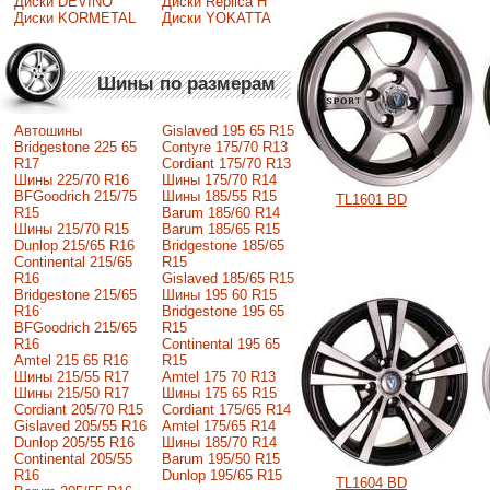
Диски DEVINO
Диски Replica H
Диски KORMETAL
Диски YOKATTA
Шины по размерам
Автошины
Gislaved 195 65 R15
Bridgestone 225 65
Contyre 175/70 R13
R17
Cordiant 175/70 R13
Шины 225/70 R16
Шины 175/70 R14
BFGoodrich 215/75
Шины 185/55 R15
TL1601 BD
R15
Barum 185/60 R14
Шины 215/70 R15
Barum 185/65 R15
Dunlop 215/65 R16
Bridgestone 185/65
Continental 215/65
R15
R16
Gislaved 185/65 R15
Bridgestone 215/65
Шины 195 60 R15
R16
Bridgestone 195 65
BFGoodrich 215/65
R15
R16
Continental 195 65
Amtel 215 65 R16
R15
Шины 215/55 R17
Amtel 175 70 R13
Шины 215/50 R17
Шины 175 65 R15
Сordiant 205/70 R15
Cordiant 175/65 R14
Gislaved 205/55 R16
Amtel 175/65 R14
Dunlop 205/55 R16
Шины 185/70 R14
Continental 205/55
Barum 195/50 R15
R16
Dunlop 195/65 R15
TL1604 BD