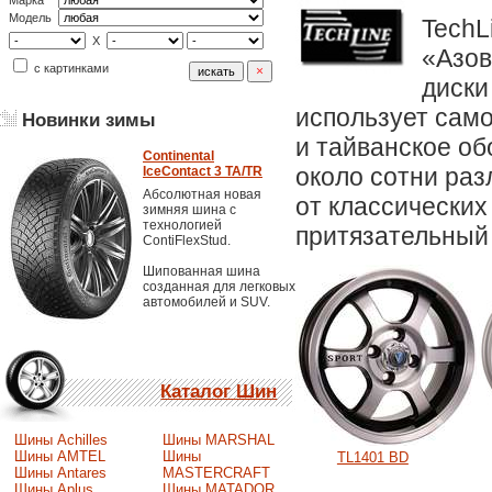
Марка
Модель
TechL
X
«Азов
с картинками
диски
использует само
Новинки зимы
и тайванское о
Continental
около сотни раз
IceContact 3 TA/TR
Абсолютная новая
от классических
зимняя шина с
технологией
притязательный 
ContiFlexStud.
Шипованная шина
созданная для легковых
автомобилей и SUV.
Каталог Шин
Шины Achilles
Шины MARSHAL
Шины AMTEL
Шины
TL1401 BD
Шины Antares
MASTERCRAFT
Шины Aplus
Шины MATADOR