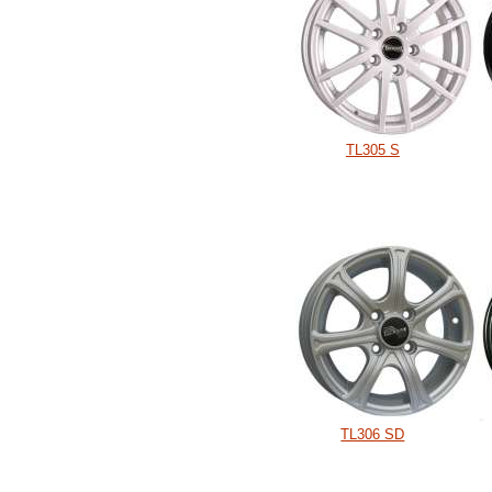
TL305 S
TL306 SD