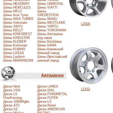
Шины HEADWAY
Шины UNIROYAL
Шины HERCULES
Шины VIATTI
Шины HIFLY
Шины
Шины Ikon Tyres
VREDESTEIN
Шины INSA TURBO
Шины WANLI
Шины Interstate
Шины WESTLAKE
LZ026
Шины JINYU
Шины YARTU
Шины KELLY
Шины YOKOHAMA
Шины KINFOREST
Шины Автошины
Шины KINGSTAR
под заказ
Шины KLEBER
Шины БелШина
Шины Kormoran
Шины КАМА
Шины KUMHO
Шины Кировский
Шины LASSA
Шинный завод
Шины Laufenn
Шины Ярославский
Шины MARANGONI
шинный завод
Автодиски
Диски Next
Диски LAREX
LZ152
Диски VSN
Диски DIAL
Диски LS
Диски FONDMETAL
FlowForming
Диски FUTEK
Диски 1000Miglia
Диски LS
Диски ATS
Диски Roner
Диски AZ
Диски AMERICAN
Диски Mickey
RACING