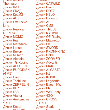
Thompson
Диски CATWILD
Диски K&K
Диски Diamo
Диски СКАД
Диски DOTZ
Диски КраМЗ
Диски HELO
Диски AEZ
Диски Lorenzo
Диски Exclusive
Диски ACE
Line
Диски CMS
Диски Replica
Диски TREBL
REPLAY
Диски KYOWA
Диски MOMO
Диски OZ Racing
Диски Rial
Диски Magnetto
Диски МегАлюм
Диски IJI
Диски Lenso
Диски SWORD
Диски Виком
Диски KRONPRINZ
Диски MiTech
Диски Enkei
Диски Alessio
Диски ZORMER
Диски TG Racing
Диски Advanti
Диски ALLTECH
Диски MAK
Диски EURODISK
Диски ALCASTA
(ФМЗ)
Диски NZ
Диски Cam
Диски KONIG
Диски TechLine
Диски LegeArtis
Диски ZEPPELIN
Диски Baosh NW
Диски KFZ
Диски FR
Диски ГАЗ
Диски WSP Italy
Диски Vianor
Диски 4GO
Диски Автодиски
Диски CROSS
ЧКПЗ
STREET
Диски Kosei
Диски Stark