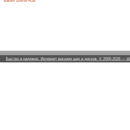
Barum 205/55 R16
Быстро и надежно. Интернет магазин шин и дисков. © 2000-2026
— Ши