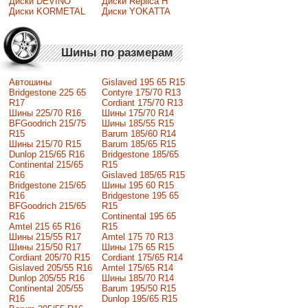
Диски DEVINO
Диски Replica H
Диски KORMETAL
Диски YOKATTA
Шины по размерам
Автошины
Gislaved 195 65 R15
Bridgestone 225 65
Contyre 175/70 R13
R17
Cordiant 175/70 R13
Шины 225/70 R16
Шины 175/70 R14
BFGoodrich 215/75
Шины 185/55 R15
R15
Barum 185/60 R14
Шины 215/70 R15
Barum 185/65 R15
Dunlop 215/65 R16
Bridgestone 185/65
Continental 215/65
R15
R16
Gislaved 185/65 R15
Bridgestone 215/65
Шины 195 60 R15
R16
Bridgestone 195 65
BFGoodrich 215/65
R15
R16
Continental 195 65
Amtel 215 65 R16
R15
Шины 215/55 R17
Amtel 175 70 R13
Шины 215/50 R17
Шины 175 65 R15
Сordiant 205/70 R15
Cordiant 175/65 R14
Gislaved 205/55 R16
Amtel 175/65 R14
Dunlop 205/55 R16
Шины 185/70 R14
Continental 205/55
Barum 195/50 R15
R16
Dunlop 195/65 R15