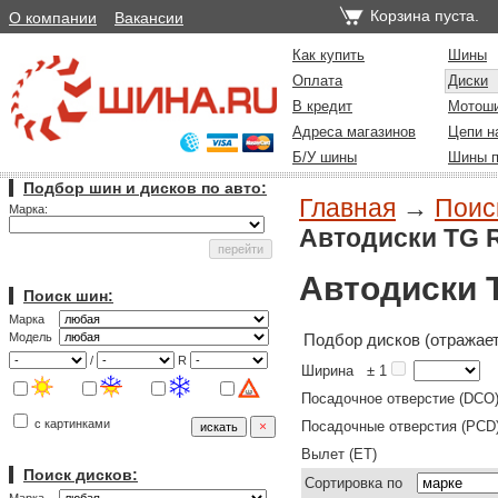
Корзина пуста.
О компании
Вакансии
Как купить
Шины
Оплата
Диски
В кредит
Мотош
Адреса магазинов
Цепи н
Б/У шины
Шины п
Подбор шин и дисков по авто:
Главная
→
Поиск
Марка:
Автодиски TG 
Автодиски 
Поиск шин:
Марка
Подбор дисков (отражает
Модель
/
R
Ширина
± 1
Посадочное отверстие (DCO
с картинками
Посадочные отверстия (PCD
Вылет (ET)
Поиск дисков:
Сортировка по