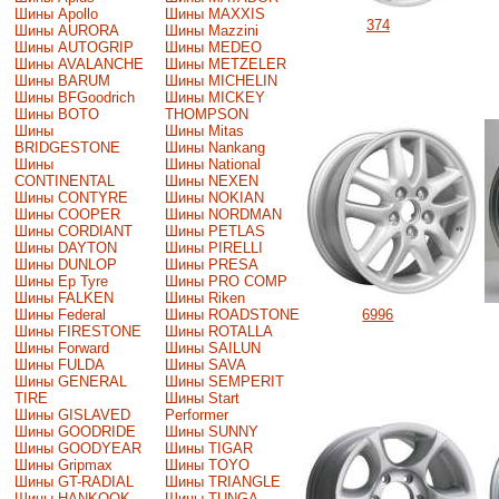
Шины Apollo
Шины MAXXIS
374
Шины AURORA
Шины Mazzini
Шины AUTOGRIP
Шины MEDEO
Шины AVALANCHE
Шины METZELER
Шины BARUM
Шины MICHELIN
Шины BFGoodrich
Шины MICKEY
Шины BOTO
THOMPSON
Шины
Шины Mitas
BRIDGESTONE
Шины Nankang
Шины
Шины National
CONTINENTAL
Шины NEXEN
Шины CONTYRE
Шины NOKIAN
Шины COOPER
Шины NORDMAN
Шины CORDIANT
Шины PETLAS
Шины DAYTON
Шины PIRELLI
Шины DUNLOP
Шины PRESA
Шины Ep Tyre
Шины PRO COMP
Шины FALKEN
Шины Riken
Шины Federal
Шины ROADSTONE
6996
Шины FIRESTONE
Шины ROTALLA
Шины Forward
Шины SAILUN
Шины FULDA
Шины SAVA
Шины GENERAL
Шины SEMPERIT
TIRE
Шины Start
Шины GISLAVED
Performer
Шины GOODRIDE
Шины SUNNY
Шины GOODYEAR
Шины TIGAR
Шины Gripmax
Шины TOYO
Шины GT-RADIAL
Шины TRIANGLE
Шины HANKOOK
Шины TUNGA