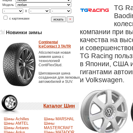
Марка
Модель
TG Ra
X
Baodi
с картинками
колес
компании при в
Новинки зимы
качества на выс
Continental
и совершенствов
IceContact 3 TA/TR
Абсолютная новая
TG Racing поль
зимняя шина с
технологией
в Японии, США и
ContiFlexStud.
гигантами автоин
Шипованная шина
созданная для легковых
и Volkswagen.
автомобилей и SUV.
Каталог Шин
Шины Achilles
Шины MARSHAL
Шины AMTEL
Шины
Шины Antares
MASTERCRAFT
Шины Aplus
Шины MATADOR