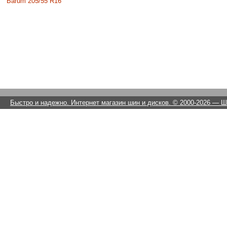
Barum 205/55 R16
Быстро и надежно. Интернет магазин шин и дисков. © 2000-2026
— Ши