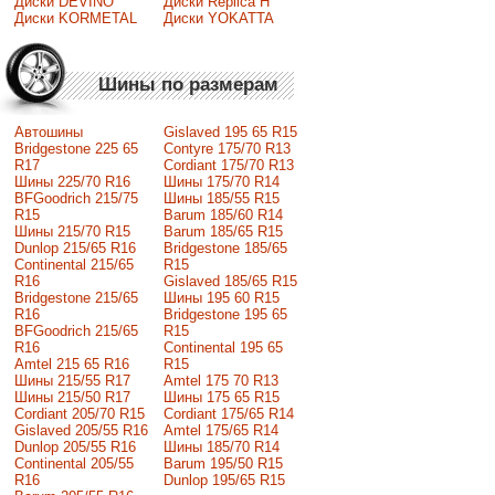
Диски DEVINO
Диски Replica H
Диски KORMETAL
Диски YOKATTA
Шины по размерам
Автошины
Gislaved 195 65 R15
Bridgestone 225 65
Contyre 175/70 R13
R17
Cordiant 175/70 R13
Шины 225/70 R16
Шины 175/70 R14
BFGoodrich 215/75
Шины 185/55 R15
R15
Barum 185/60 R14
Шины 215/70 R15
Barum 185/65 R15
Dunlop 215/65 R16
Bridgestone 185/65
Continental 215/65
R15
R16
Gislaved 185/65 R15
Bridgestone 215/65
Шины 195 60 R15
R16
Bridgestone 195 65
BFGoodrich 215/65
R15
R16
Continental 195 65
Amtel 215 65 R16
R15
Шины 215/55 R17
Amtel 175 70 R13
Шины 215/50 R17
Шины 175 65 R15
Сordiant 205/70 R15
Cordiant 175/65 R14
Gislaved 205/55 R16
Amtel 175/65 R14
Dunlop 205/55 R16
Шины 185/70 R14
Continental 205/55
Barum 195/50 R15
R16
Dunlop 195/65 R15