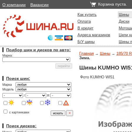
Корзина пуста.
О компании
Вакансии
Как купить
Шины
Оплата
Диски
В кредит
Мотош
Адреса магазинов
Цепи н
Б/У шины
Шины п
Подбор шин и дисков по авто:
Главная
→
Шины
→
185/70 R
Марка:
Зима.
Шины KUMHO WI51 
Фото KUMHO WI51
Поиск шин:
Марка
Модель
/
R
с картинками
Поиск дисков: