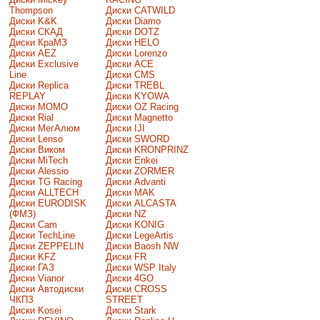
Thompson
Диски CATWILD
Диски K&K
Диски Diamo
Диски СКАД
Диски DOTZ
Диски КраМЗ
Диски HELO
Диски AEZ
Диски Lorenzo
Диски Exclusive
Диски ACE
Line
Диски CMS
Диски Replica
Диски TREBL
REPLAY
Диски KYOWA
Диски MOMO
Диски OZ Racing
Диски Rial
Диски Magnetto
Диски МегАлюм
Диски IJI
Диски Lenso
Диски SWORD
Диски Виком
Диски KRONPRINZ
Диски MiTech
Диски Enkei
Диски Alessio
Диски ZORMER
Диски TG Racing
Диски Advanti
Диски ALLTECH
Диски MAK
Диски EURODISK
Диски ALCASTA
(ФМЗ)
Диски NZ
Диски Cam
Диски KONIG
Диски TechLine
Диски LegeArtis
Диски ZEPPELIN
Диски Baosh NW
Диски KFZ
Диски FR
Диски ГАЗ
Диски WSP Italy
Диски Vianor
Диски 4GO
Диски Автодиски
Диски CROSS
ЧКПЗ
STREET
Диски Kosei
Диски Stark