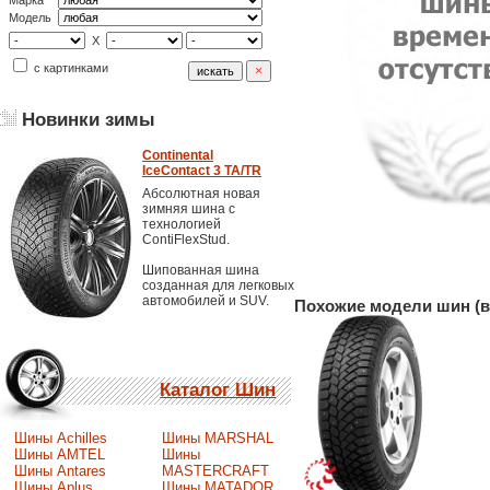
Марка
Модель
X
с картинками
Новинки зимы
Continental
IceContact 3 TA/TR
Абсолютная новая
зимняя шина с
технологией
ContiFlexStud.
Шипованная шина
созданная для легковых
автомобилей и SUV.
Похожие модели шин (в
Каталог Шин
Шины Achilles
Шины MARSHAL
Шины AMTEL
Шины
Шины Antares
MASTERCRAFT
Шины Aplus
Шины MATADOR