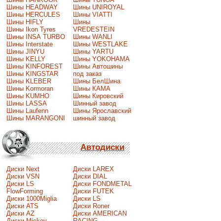
Шины HEADWAY
Шины UNIROYAL
Шины HERCULES
Шины VIATTI
Шины HIFLY
Шины
Шины Ikon Tyres
VREDESTEIN
Шины INSA TURBO
Шины WANLI
Шины Interstate
Шины WESTLAKE
Шины JINYU
Шины YARTU
Шины KELLY
Шины YOKOHAMA
Шины KINFOREST
Шины Автошины
Шины KINGSTAR
под заказ
Шины KLEBER
Шины БелШина
Шины Kormoran
Шины КАМА
Шины KUMHO
Шины Кировский
Шины LASSA
Шинный завод
Шины Laufenn
Шины Ярославский
Шины MARANGONI
шинный завод
Автодиски
Диски Next
Диски LAREX
Диски VSN
Диски DIAL
Диски LS
Диски FONDMETAL
FlowForming
Диски FUTEK
Диски 1000Miglia
Диски LS
Диски ATS
Диски Roner
Диски AZ
Диски AMERICAN
Диски Mickey
RACING