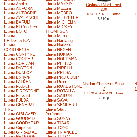
Шины Apollo
Шины MAXXIS
Gislaved Nord Frost
Шины AURORA
Шины Mazzini
200
Шины AUTOGRIP
Шины MEDEO
185/70 R14 92T. Зима.
1
Шины AVALANCHE
Шины METZELER
6 610 р.
Шины BARUM
Шины MICHELIN
Шины BFGoodrich
Шины MICKEY
Шины BOTO
THOMPSON
Шины
Шины Mitas
BRIDGESTONE
Шины Nankang
Шины
Шины National
CONTINENTAL
Шины NEXEN
Шины CONTYRE
Шины NOKIAN
Шины COOPER
Шины NORDMAN
Шины CORDIANT
Шины PETLAS
Шины DAYTON
Шины PIRELLI
Шины DUNLOP
Шины PRESA
Шины Ep Tyre
Шины PRO COMP
Шины FALKEN
Шины Riken
Nokian Character Snow
N
Шины Federal
Шины ROADSTONE
2
1
Шины FIRESTONE
Шины ROTALLA
185/70 R14 92R XL. Зима.
Шины Forward
Шины SAILUN
5 310 р.
Шины FULDA
Шины SAVA
Шины GENERAL
Шины SEMPERIT
TIRE
Шины Start
Шины GISLAVED
Performer
Шины GOODRIDE
Шины SUNNY
Шины GOODYEAR
Шины TIGAR
Шины Gripmax
Шины TOYO
Шины GT-RADIAL
Шины TRIANGLE
Шины HANKOOK
Шины TUNGA