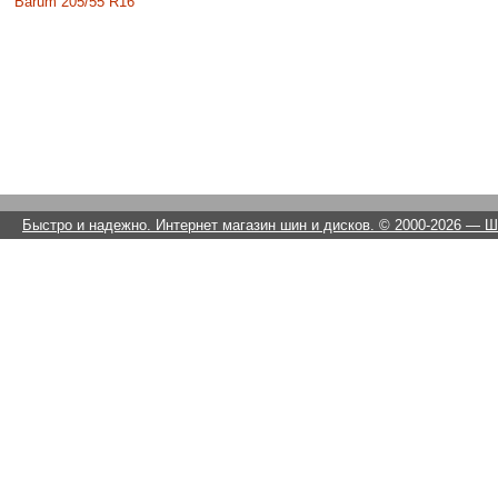
Barum 205/55 R16
Быстро и надежно. Интернет магазин шин и дисков. © 2000-2026
— Ши