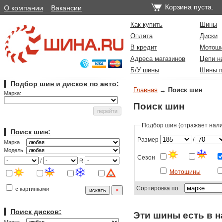
Корзина пуста.
О компании
Вакансии
Как купить
Шины
Оплата
Диски
В кредит
Мотош
Адреса магазинов
Цепи н
Б/У шины
Шины п
Подбор шин и дисков по авто:
Главная
→
Поиск шин
Марка:
Поиск шин
Подбор шин (отражает налич
Поиск шин:
Размер
/
Марка
Модель
Сезон
/
R
Мотошины
Сортировка по
с картинками
Поиск дисков:
Эти шины есть в н