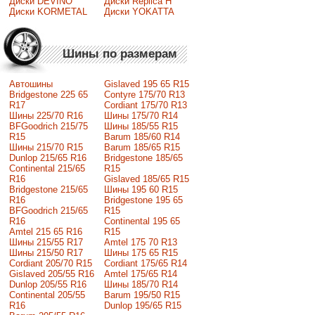
Диски DEVINO
Диски Replica H
Диски KORMETAL
Диски YOKATTA
Шины по размерам
Автошины
Gislaved 195 65 R15
Bridgestone 225 65
Contyre 175/70 R13
R17
Cordiant 175/70 R13
Шины 225/70 R16
Шины 175/70 R14
BFGoodrich 215/75
Шины 185/55 R15
R15
Barum 185/60 R14
Шины 215/70 R15
Barum 185/65 R15
Dunlop 215/65 R16
Bridgestone 185/65
Continental 215/65
R15
R16
Gislaved 185/65 R15
Bridgestone 215/65
Шины 195 60 R15
R16
Bridgestone 195 65
BFGoodrich 215/65
R15
R16
Continental 195 65
Amtel 215 65 R16
R15
Шины 215/55 R17
Amtel 175 70 R13
Шины 215/50 R17
Шины 175 65 R15
Сordiant 205/70 R15
Cordiant 175/65 R14
Gislaved 205/55 R16
Amtel 175/65 R14
Dunlop 205/55 R16
Шины 185/70 R14
Continental 205/55
Barum 195/50 R15
R16
Dunlop 195/65 R15