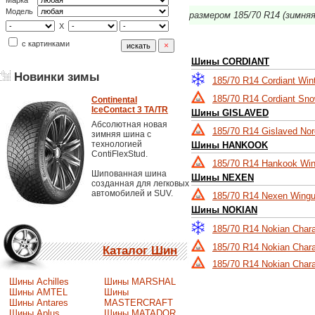
Марка
Модель
размером 185/70 R14 (зимня
X
с картинками
Шины CORDIANT
Новинки зимы
185/70 R14 Cordiant Wint
185/70 R14 Cordiant Sn
Continental
IceContact 3 TA/TR
Шины GISLAVED
Абсолютная новая
185/70 R14 Gislaved Nor
зимняя шина с
технологией
Шины HANKOOK
ContiFlexStud.
185/70 R14 Hankook Win
Шипованная шина
Шины NEXEN
созданная для легковых
автомобилей и SUV.
185/70 R14 Nexen Wingu
Шины NOKIAN
185/70 R14 Nokian Char
185/70 R14 Nokian Chara
Каталог Шин
185/70 R14 Nokian Chara
Шины Achilles
Шины MARSHAL
Шины AMTEL
Шины
Шины Antares
MASTERCRAFT
Шины Aplus
Шины MATADOR