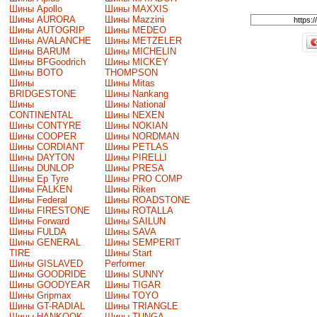
Шины Apollo
Шины MAXXIS
Шины AURORA
Шины Mazzini
Шины AUTOGRIP
Шины MEDEO
Шины AVALANCHE
Шины METZELER
Шины BARUM
Шины MICHELIN
Шины BFGoodrich
Шины MICKEY
Шины BOTO
THOMPSON
Шины
Шины Mitas
BRIDGESTONE
Шины Nankang
Шины
Шины National
CONTINENTAL
Шины NEXEN
Шины CONTYRE
Шины NOKIAN
Шины COOPER
Шины NORDMAN
Шины CORDIANT
Шины PETLAS
Шины DAYTON
Шины PIRELLI
Шины DUNLOP
Шины PRESA
Шины Ep Tyre
Шины PRO COMP
Шины FALKEN
Шины Riken
Шины Federal
Шины ROADSTONE
Шины FIRESTONE
Шины ROTALLA
Шины Forward
Шины SAILUN
Шины FULDA
Шины SAVA
Шины GENERAL
Шины SEMPERIT
TIRE
Шины Start
Шины GISLAVED
Performer
Шины GOODRIDE
Шины SUNNY
Шины GOODYEAR
Шины TIGAR
Шины Gripmax
Шины TOYO
Шины GT-RADIAL
Шины TRIANGLE
Шины HANKOOK
Шины TUNGA