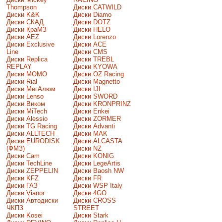
Thompson
Диски CATWILD
Диски K&K
Диски Diamo
Диски СКАД
Диски DOTZ
Диски КраМЗ
Диски HELO
Диски AEZ
Диски Lorenzo
Диски Exclusive
Диски ACE
Line
Диски CMS
Диски Replica
Диски TREBL
REPLAY
Диски KYOWA
Диски MOMO
Диски OZ Racing
Диски Rial
Диски Magnetto
Диски МегАлюм
Диски IJI
Диски Lenso
Диски SWORD
Диски Виком
Диски KRONPRINZ
Диски MiTech
Диски Enkei
Диски Alessio
Диски ZORMER
Диски TG Racing
Диски Advanti
Диски ALLTECH
Диски MAK
Диски EURODISK
Диски ALCASTA
(ФМЗ)
Диски NZ
Диски Cam
Диски KONIG
Диски TechLine
Диски LegeArtis
Диски ZEPPELIN
Диски Baosh NW
Диски KFZ
Диски FR
Диски ГАЗ
Диски WSP Italy
Диски Vianor
Диски 4GO
Диски Автодиски
Диски CROSS
ЧКПЗ
STREET
Диски Kosei
Диски Stark