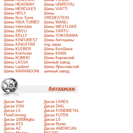
Шины HEADWAY
Шины UNIROYAL
Шины HERCULES
Шины VIATTI
Шины HIFLY
Шины
Шины Ikon Tyres
VREDESTEIN
Шины INSA TURBO
Шины WANLI
Шины Interstate
Шины WESTLAKE
Шины JINYU
Шины YARTU
Шины KELLY
Шины YOKOHAMA
Шины KINFOREST
Шины Автошины
Шины KINGSTAR
под заказ
Шины KLEBER
Шины БелШина
Шины Kormoran
Шины КАМА
Шины KUMHO
Шины Кировский
Шины LASSA
Шинный завод
Шины Laufenn
Шины Ярославский
Шины MARANGONI
шинный завод
Автодиски
Диски Next
Диски LAREX
Диски VSN
Диски DIAL
Диски LS
Диски FONDMETAL
FlowForming
Диски FUTEK
Диски 1000Miglia
Диски LS
Диски ATS
Диски Roner
Диски AZ
Диски AMERICAN
Диски Mickey
RACING