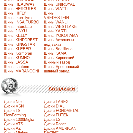
Шины HEADWAY
Шины UNIROYAL
Шины HERCULES
Шины VIATTI
Шины HIFLY
Шины
Шины Ikon Tyres
VREDESTEIN
Шины INSA TURBO
Шины WANLI
Шины Interstate
Шины WESTLAKE
Шины JINYU
Шины YARTU
Шины KELLY
Шины YOKOHAMA
Шины KINFOREST
Шины Автошины
Шины KINGSTAR
под заказ
Шины KLEBER
Шины БелШина
Шины Kormoran
Шины КАМА
Шины KUMHO
Шины Кировский
Шины LASSA
Шинный завод
Шины Laufenn
Шины Ярославский
Шины MARANGONI
шинный завод
Автодиски
Диски Next
Диски LAREX
Диски VSN
Диски DIAL
Диски LS
Диски FONDMETAL
FlowForming
Диски FUTEK
Диски 1000Miglia
Диски LS
Диски ATS
Диски Roner
Диски AZ
Диски AMERICAN
Диски Mickey
RACING