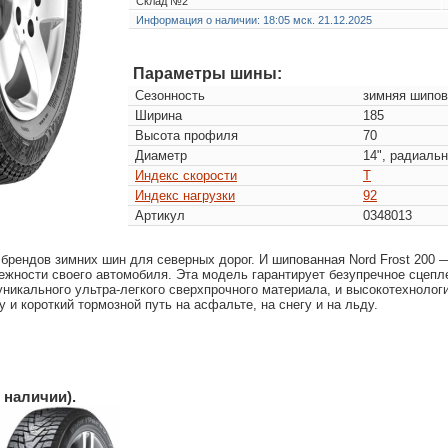
Склад №2
Информация о наличии: 18:05 мск. 21.12.2025
Параметры шины:
Сезонность
зимняя шипов
Ширина
185
Высота профиля
70
Диаметр
14", радиаль
Индекс скорости
T
Индекс нагрузки
92
Артикул
0348013
брендов зимних шин для северных дорог. И шипованная Nord Frost 200 —
жности своего автомобиля. Эта модель гарантирует безупречное сцепле
уникального ультра-легкого сверхпрочного материала, и высокотехноло
 и короткий тормозной путь на асфальте, на снегу и на льду.
 наличии).