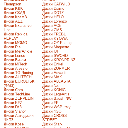
Thompson
Диски CATWILD
Диски K&K
Диски Diamo
Диски СКАД
Диски DOTZ
Диски КраМЗ
Диски HELO
Диски AEZ
Диски Lorenzo
Диски Exclusive
Диски ACE
Line
Диски CMS
Диски Replica
Диски TREBL
REPLAY
Диски KYOWA
Диски MOMO
Диски OZ Racing
Диски Rial
Диски Magnetto
Диски МегАлюм
Диски IJI
Диски Lenso
Диски SWORD
Диски Виком
Диски KRONPRINZ
Диски MiTech
Диски Enkei
Диски Alessio
Диски ZORMER
Диски TG Racing
Диски Advanti
Диски ALLTECH
Диски MAK
Диски EURODISK
Диски ALCASTA
(ФМЗ)
Диски NZ
Диски Cam
Диски KONIG
Диски TechLine
Диски LegeArtis
Диски ZEPPELIN
Диски Baosh NW
Диски KFZ
Диски FR
Диски ГАЗ
Диски WSP Italy
Диски Vianor
Диски 4GO
Диски Автодиски
Диски CROSS
ЧКПЗ
STREET
Диски Kosei
Диски Stark