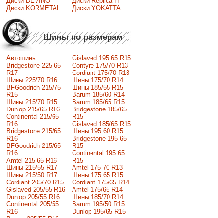
Диски DEVINO
Диски Replica H
Диски KORMETAL
Диски YOKATTA
Шины по размерам
Автошины
Gislaved 195 65 R15
Bridgestone 225 65
Contyre 175/70 R13
R17
Cordiant 175/70 R13
Шины 225/70 R16
Шины 175/70 R14
BFGoodrich 215/75
Шины 185/55 R15
R15
Barum 185/60 R14
Шины 215/70 R15
Barum 185/65 R15
Dunlop 215/65 R16
Bridgestone 185/65
Continental 215/65
R15
R16
Gislaved 185/65 R15
Bridgestone 215/65
Шины 195 60 R15
R16
Bridgestone 195 65
BFGoodrich 215/65
R15
R16
Continental 195 65
Amtel 215 65 R16
R15
Шины 215/55 R17
Amtel 175 70 R13
Шины 215/50 R17
Шины 175 65 R15
Сordiant 205/70 R15
Cordiant 175/65 R14
Gislaved 205/55 R16
Amtel 175/65 R14
Dunlop 205/55 R16
Шины 185/70 R14
Continental 205/55
Barum 195/50 R15
R16
Dunlop 195/65 R15