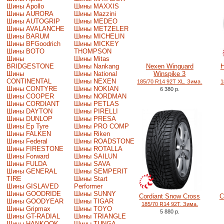
Шины Apollo
Шины MAXXIS
Шины AURORA
Шины Mazzini
Шины AUTOGRIP
Шины MEDEO
Шины AVALANCHE
Шины METZELER
Шины BARUM
Шины MICHELIN
Шины BFGoodrich
Шины MICKEY
Шины BOTO
THOMPSON
Шины
Шины Mitas
BRIDGESTONE
Шины Nankang
Nexen Winguard
H
Шины
Шины National
Winspike 3
CONTINENTAL
Шины NEXEN
185/70 R14 92T XL. Зима.
1
Шины CONTYRE
Шины NOKIAN
6 380 р.
Шины COOPER
Шины NORDMAN
Шины CORDIANT
Шины PETLAS
Шины DAYTON
Шины PIRELLI
Шины DUNLOP
Шины PRESA
Шины Ep Tyre
Шины PRO COMP
Шины FALKEN
Шины Riken
Шины Federal
Шины ROADSTONE
Шины FIRESTONE
Шины ROTALLA
Шины Forward
Шины SAILUN
Шины FULDA
Шины SAVA
Шины GENERAL
Шины SEMPERIT
TIRE
Шины Start
Шины GISLAVED
Performer
Шины GOODRIDE
Шины SUNNY
Cordiant Snow Cross
C
Шины GOODYEAR
Шины TIGAR
185/70 R14 92T. Зима.
Шины Gripmax
Шины TOYO
5 880 р.
Шины GT-RADIAL
Шины TRIANGLE
Шины HANKOOK
Шины TUNGA