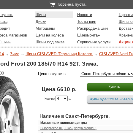
Корзина пуста.
 купить
Шины
Новости
Гаранти
лата
Диски
Тесты шин
Шины о
редит
Мотошины
Распродажа шин
Достав
реса магазинов
Цепи на колёса
Шиномонтаж
Хранен
У шины
Шины под заказ
Сервисные услуги
Акции 
14
→
Зима
→
Шины GISLAVED (Германия) Каталог.
→
GISLAVED Nord Fr
d Frost 200 185/70 R14 92T. Зима.
00
Цена покупки в:
Цена 6610 р.
Кол-во
шт.
Наличие в Санкт-Петербурге.
Магазины и шинные центры
Выборгское ш., 214а (Леруа Мерлен)