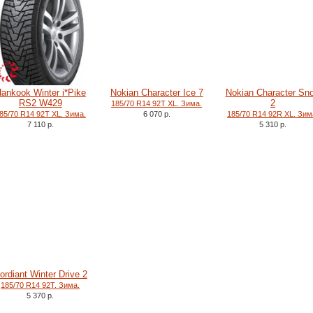
ankook Winter i*Pike
Nokian Character Ice 7
Nokian Character Sn
RS2 W429
2
185/70 R14 92T XL. Зима.
85/70 R14 92T XL. Зима.
6 070 р.
185/70 R14 92R XL. Зим
7 110 р.
5 310 р.
ordiant Winter Drive 2
185/70 R14 92T. Зима.
5 370 р.