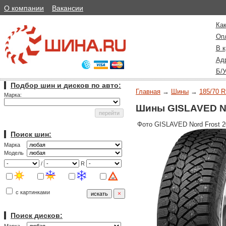
О компании
Вакансии
Как
Оп
В к
Ад
Б/
Подбор шин и дисков по авто:
Главная
→
Шины
→
185/70 R
Марка:
Шины GISLAVED Nor
Фото GISLAVED Nord Frost 2
Поиск шин:
Марка
Модель
/
R
с картинками
Поиск дисков: