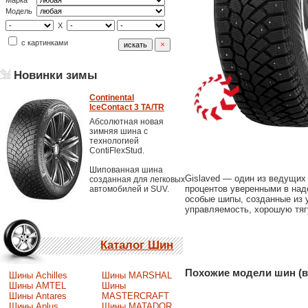
Марка
Модель
X
с картинками
Новинки зимы
Continental
IceContact 3 TA/TR
Абсолютная новая
зимняя шина с
технологией
ContiFlexStud.
Шипованная шина
Gislaved — один из ведущих 
созданная для легковых
процентов уверенными в наде
автомобилей и SUV.
особые шипы, созданные из 
управляемость, хорошую тягу
Каталог Шин
Похожие модели шин (в
Шины Achilles
Шины MARSHAL
Шины AMTEL
Шины
Шины Antares
MASTERCRAFT
Шины Aplus
Шины MATADOR