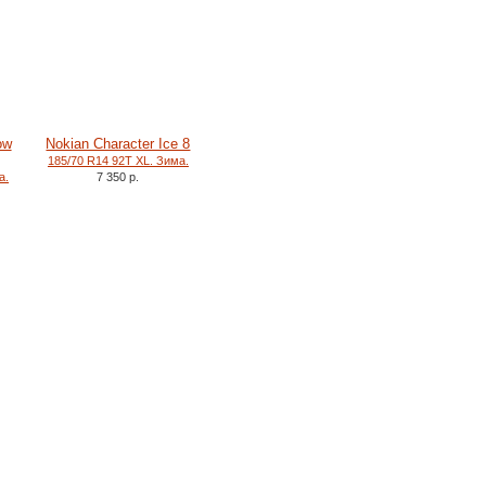
ow
Nokian Character Ice 8
185/70 R14 92T XL. Зима.
а.
7 350 р.