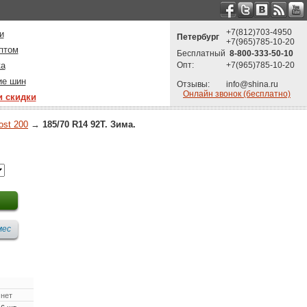
+7(812)703-4950
и
Петербург
+7(965)785-10-20
птом
Бесплатный
8-800-333-50-10
ка
Опт:
+7(965)785-10-20
ие шин
Отзывы:
info@shina.ru
Онлайн звонок (бесплатно)
и скидки
ost 200
→
185/70 R14 92T. Зима.
нет