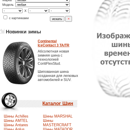
Марка
Модель
X
с картинками
Новинки зимы
Continental
IceContact 3 TA/TR
Абсолютная новая
зимняя шина с
технологией
ContiFlexStud.
Шипованная шина
созданная для легковых
автомобилей и SUV.
Каталог Шин
Шины Achilles
Шины MARSHAL
Шины AMTEL
Шины
Шины Antares
MASTERCRAFT
Шины Aplus
Шины MATADOR