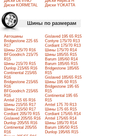
Диски DEVINO
Диски Replica H
Диски KORMETAL
Диски YOKATTA
Шины по размерам
Автошины
Gislaved 195 65 R15
Bridgestone 225 65
Contyre 175/70 R13
R17
Cordiant 175/70 R13
Шины 225/70 R16
Шины 175/70 R14
BFGoodrich 215/75
Шины 185/55 R15
R15
Barum 185/60 R14
Шины 215/70 R15
Barum 185/65 R15
Dunlop 215/65 R16
Bridgestone 185/65
Continental 215/65
R15
R16
Gislaved 185/65 R15
Bridgestone 215/65
Шины 195 60 R15
R16
Bridgestone 195 65
BFGoodrich 215/65
R15
R16
Continental 195 65
Amtel 215 65 R16
R15
Шины 215/55 R17
Amtel 175 70 R13
Шины 215/50 R17
Шины 175 65 R15
Сordiant 205/70 R15
Cordiant 175/65 R14
Gislaved 205/55 R16
Amtel 175/65 R14
Dunlop 205/55 R16
Шины 185/70 R14
Continental 205/55
Barum 195/50 R15
R16
Dunlop 195/65 R15