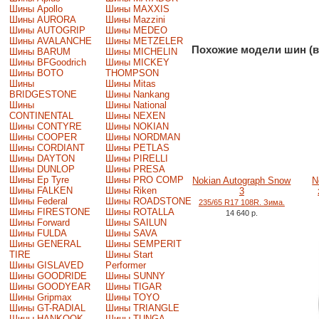
Шины Apollo
Шины MAXXIS
Шины AURORA
Шины Mazzini
Шины AUTOGRIP
Шины MEDEO
Шины AVALANCHE
Шины METZELER
Похожие модели шин (в
Шины BARUM
Шины MICHELIN
Шины BFGoodrich
Шины MICKEY
Шины BOTO
THOMPSON
Шины
Шины Mitas
BRIDGESTONE
Шины Nankang
Шины
Шины National
CONTINENTAL
Шины NEXEN
Шины CONTYRE
Шины NOKIAN
Шины COOPER
Шины NORDMAN
Шины CORDIANT
Шины PETLAS
Шины DAYTON
Шины PIRELLI
Шины DUNLOP
Шины PRESA
Шины Ep Tyre
Шины PRO COMP
Nokian Autograph Snow
N
Шины FALKEN
Шины Riken
3
Шины Federal
Шины ROADSTONE
235/65 R17 108R. Зима.
Шины FIRESTONE
Шины ROTALLA
14 640 р.
Шины Forward
Шины SAILUN
Шины FULDA
Шины SAVA
Шины GENERAL
Шины SEMPERIT
TIRE
Шины Start
Шины GISLAVED
Performer
Шины GOODRIDE
Шины SUNNY
Шины GOODYEAR
Шины TIGAR
Шины Gripmax
Шины TOYO
Шины GT-RADIAL
Шины TRIANGLE
Шины HANKOOK
Шины TUNGA