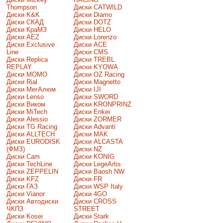
Thompson
Диски CATWILD
Диски K&K
Диски Diamo
Диски СКАД
Диски DOTZ
Диски КраМЗ
Диски HELO
Диски AEZ
Диски Lorenzo
Диски Exclusive
Диски ACE
Line
Диски CMS
Диски Replica
Диски TREBL
REPLAY
Диски KYOWA
Диски MOMO
Диски OZ Racing
Диски Rial
Диски Magnetto
Диски МегАлюм
Диски IJI
Диски Lenso
Диски SWORD
Диски Виком
Диски KRONPRINZ
Диски MiTech
Диски Enkei
Диски Alessio
Диски ZORMER
Диски TG Racing
Диски Advanti
Диски ALLTECH
Диски MAK
Диски EURODISK
Диски ALCASTA
(ФМЗ)
Диски NZ
Диски Cam
Диски KONIG
Диски TechLine
Диски LegeArtis
Диски ZEPPELIN
Диски Baosh NW
Диски KFZ
Диски FR
Диски ГАЗ
Диски WSP Italy
Диски Vianor
Диски 4GO
Диски Автодиски
Диски CROSS
ЧКПЗ
STREET
Диски Kosei
Диски Stark