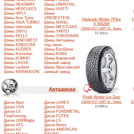
Шины HEADWAY
Шины UNIROYAL
Шины HERCULES
Шины VIATTI
Шины HIFLY
Шины
Шины Ikon Tyres
VREDESTEIN
Hankook Winter i*Pike
H
Шины INSA TURBO
Шины WANLI
X W429A
Шины Interstate
Шины WESTLAKE
235/65 R17 108T XL. Зима.
Шины JINYU
Шины YARTU
13 150 р.
Шины KELLY
Шины YOKOHAMA
Шины KINFOREST
Шины Автошины
Шины KINGSTAR
под заказ
Шины KLEBER
Шины БелШина
Шины Kormoran
Шины КАМА
Шины KUMHO
Шины Кировский
Шины LASSA
Шинный завод
Шины Laufenn
Шины Ярославский
Шины MARANGONI
шинный завод
Автодиски
Pirelli Winter Ice Zero
235/65 R17 108T XL. Зима.
2
Диски Next
Диски LAREX
13 080 р.
Диски VSN
Диски DIAL
Диски LS
Диски FONDMETAL
FlowForming
Диски FUTEK
Диски 1000Miglia
Диски LS
Диски ATS
Диски Roner
Диски AZ
Диски AMERICAN
Диски Mickey
RACING