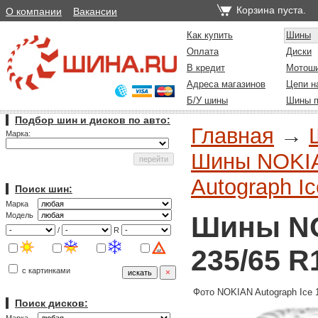
Корзина пуста.
О компании
Вакансии
Как купить
Шины
Оплата
Диски
В кредит
Мотош
Адреса магазинов
Цепи н
Б/У шины
Шины п
Подбор шин и дисков по авто:
Главная
→
Марка:
Шины NOKIAN
Autograph Ic
Поиск шин:
Марка
Шины NO
Модель
/
R
235/65 R
с картинками
Фото NOKIAN Autograph Ice 
Поиск дисков: