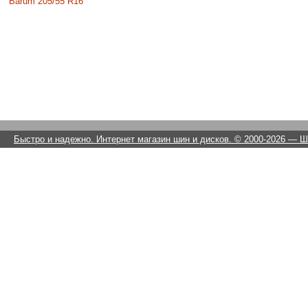
Barum 205/55 R16
Быстро и надежно. Интернет магазин шин и дисков. © 2000-2026
— Ши