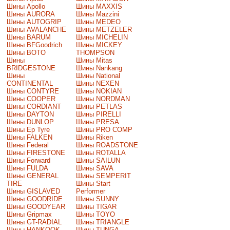
Шины Apollo
Шины MAXXIS
Шины AURORA
Шины Mazzini
Шины AUTOGRIP
Шины MEDEO
Шины AVALANCHE
Шины METZELER
Шины BARUM
Шины MICHELIN
Шины BFGoodrich
Шины MICKEY
Шины BOTO
THOMPSON
Шины
Шины Mitas
BRIDGESTONE
Шины Nankang
Шины
Шины National
CONTINENTAL
Шины NEXEN
Шины CONTYRE
Шины NOKIAN
Шины COOPER
Шины NORDMAN
Шины CORDIANT
Шины PETLAS
Шины DAYTON
Шины PIRELLI
Шины DUNLOP
Шины PRESA
Шины Ep Tyre
Шины PRO COMP
Шины FALKEN
Шины Riken
Шины Federal
Шины ROADSTONE
Шины FIRESTONE
Шины ROTALLA
Шины Forward
Шины SAILUN
Шины FULDA
Шины SAVA
Шины GENERAL
Шины SEMPERIT
TIRE
Шины Start
Шины GISLAVED
Performer
Шины GOODRIDE
Шины SUNNY
Шины GOODYEAR
Шины TIGAR
Шины Gripmax
Шины TOYO
Шины GT-RADIAL
Шины TRIANGLE
Шины HANKOOK
Шины TUNGA