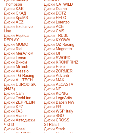
Thompson
Диски CATWILD
Диски K&K
Диски Diamo
Диски СКАД
Диски DOTZ
Диски КраМЗ
Диски HELO
Диски AEZ
Диски Lorenzo
Диски Exclusive
Диски ACE
Line
Диски CMS
Диски Replica
Диски TREBL
REPLAY
Диски KYOWA
Диски MOMO
Диски OZ Racing
Диски Rial
Диски Magnetto
Диски МегАлюм
Диски IJI
Диски Lenso
Диски SWORD
Диски Виком
Диски KRONPRINZ
Диски MiTech
Диски Enkei
Диски Alessio
Диски ZORMER
Диски TG Racing
Диски Advanti
Диски ALLTECH
Диски MAK
Диски EURODISK
Диски ALCASTA
(ФМЗ)
Диски NZ
Диски Cam
Диски KONIG
Диски TechLine
Диски LegeArtis
Диски ZEPPELIN
Диски Baosh NW
Диски KFZ
Диски FR
Диски ГАЗ
Диски WSP Italy
Диски Vianor
Диски 4GO
Диски Автодиски
Диски CROSS
ЧКПЗ
STREET
Диски Kosei
Диски Stark