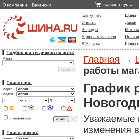
Корзина пуста.
О компании
Вакансии
Как купить
Шины
Оплата
Диски
В кредит
Мотош
Адреса магазинов
Цепи н
Б/У шины
Шины п
Подбор шин и дисков по авто:
Главная
→
Марка:
работы маг
Поиск шин:
График 
Марка
Модель
Новогод
/
R
Уважаемые п
с картинками
изменения в
Поиск дисков: