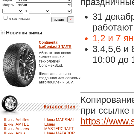
праздничные
Марка
Модель
X
31 декаб
с картинками
работают 
Новинки зимы
1,2 и 7 
Continental
3,4,5,6 и
IceContact 3 TA/TR
Абсолютная новая
10:00 до 
зимняя шина с
технологией
ContiFlexStud.
Шипованная шина
созданная для легковых
автомобилей и SUV.
Копирование
Каталог Шин
при ссылке 
https://www.
Шины Achilles
Шины MARSHAL
Шины AMTEL
Шины
Шины Antares
MASTERCRAFT
Шины Aplus
Шины MATADOR