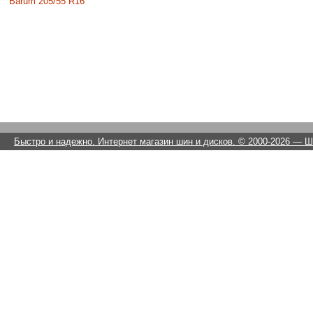
Barum 205/55 R16
Быстро и надежно. Интернет магазин шин и дисков. © 2000-2026
— Ши