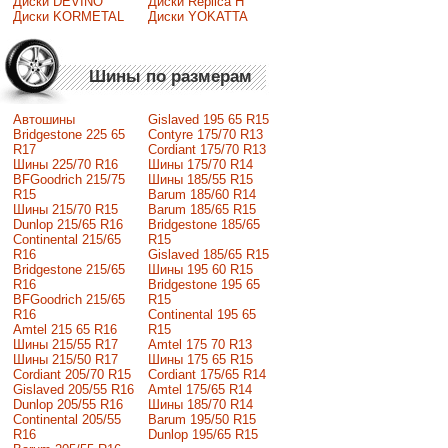
Диски DEVINO
Диски Replica H
Диски KORMETAL
Диски YOKATTA
Шины по размерам
Автошины
Gislaved 195 65 R15
Bridgestone 225 65
Contyre 175/70 R13
R17
Cordiant 175/70 R13
Шины 225/70 R16
Шины 175/70 R14
BFGoodrich 215/75
Шины 185/55 R15
R15
Barum 185/60 R14
Шины 215/70 R15
Barum 185/65 R15
Dunlop 215/65 R16
Bridgestone 185/65
Continental 215/65
R15
R16
Gislaved 185/65 R15
Bridgestone 215/65
Шины 195 60 R15
R16
Bridgestone 195 65
BFGoodrich 215/65
R15
R16
Continental 195 65
Amtel 215 65 R16
R15
Шины 215/55 R17
Amtel 175 70 R13
Шины 215/50 R17
Шины 175 65 R15
Сordiant 205/70 R15
Cordiant 175/65 R14
Gislaved 205/55 R16
Amtel 175/65 R14
Dunlop 205/55 R16
Шины 185/70 R14
Continental 205/55
Barum 195/50 R15
R16
Dunlop 195/65 R15