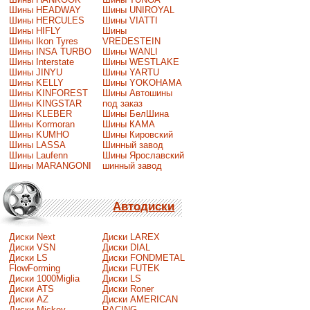
Шины HEADWAY
Шины UNIROYAL
Шины HERCULES
Шины VIATTI
Шины HIFLY
Шины
Шины Ikon Tyres
VREDESTEIN
Шины INSA TURBO
Шины WANLI
Шины Interstate
Шины WESTLAKE
Шины JINYU
Шины YARTU
Шины KELLY
Шины YOKOHAMA
Шины KINFOREST
Шины Автошины
Шины KINGSTAR
под заказ
Шины KLEBER
Шины БелШина
Шины Kormoran
Шины КАМА
Шины KUMHO
Шины Кировский
Шины LASSA
Шинный завод
Шины Laufenn
Шины Ярославский
Шины MARANGONI
шинный завод
Автодиски
Диски Next
Диски LAREX
Диски VSN
Диски DIAL
Диски LS
Диски FONDMETAL
FlowForming
Диски FUTEK
Диски 1000Miglia
Диски LS
Диски ATS
Диски Roner
Диски AZ
Диски AMERICAN
Диски Mickey
RACING