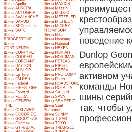
Шины Apollo
Шины MAXXIS
преимущест
Шины AURORA
Шины Mazzini
Шины AUTOGRIP
Шины MEDEO
крестообра
Шины AVALANCHE
Шины METZELER
Шины BARUM
Шины MICHELIN
Шины BFGoodrich
Шины MICKEY
управляемос
Шины BOTO
THOMPSON
Шины
Шины Mitas
поведение к
BRIDGESTONE
Шины Nankang
Шины
Шины National
CONTINENTAL
Шины NEXEN
Dunlop Geo
Шины CONTYRE
Шины NOKIAN
Шины COOPER
Шины NORDMAN
Шины CORDIANT
Шины PETLAS
европейски
Шины DAYTON
Шины PIRELLI
Шины DUNLOP
Шины PRESA
активном у
Шины Ep Tyre
Шины PRO COMP
Шины FALKEN
Шины Riken
Шины Federal
Шины ROADSTONE
команды Hon
Шины FIRESTONE
Шины ROTALLA
Шины Forward
Шины SAILUN
шины серийн
Шины FULDA
Шины SAVA
Шины GENERAL
Шины SEMPERIT
так, чтобы 
TIRE
Шины Start
Шины GISLAVED
Performer
Шины GOODRIDE
Шины SUNNY
профессион
Шины GOODYEAR
Шины TIGAR
Шины Gripmax
Шины TOYO
Шины GT-RADIAL
Шины TRIANGLE
Шины HANKOOK
Шины TUNGA