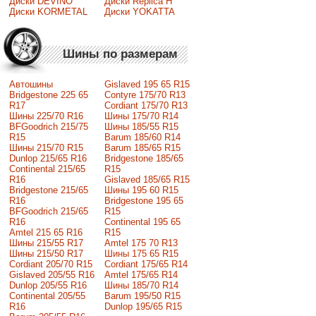
Диски DEVINO
Диски Replica H
Диски KORMETAL
Диски YOKATTA
Шины по размерам
Автошины
Gislaved 195 65 R15
Bridgestone 225 65
Contyre 175/70 R13
R17
Cordiant 175/70 R13
Шины 225/70 R16
Шины 175/70 R14
BFGoodrich 215/75
Шины 185/55 R15
R15
Barum 185/60 R14
Шины 215/70 R15
Barum 185/65 R15
Dunlop 215/65 R16
Bridgestone 185/65
Continental 215/65
R15
R16
Gislaved 185/65 R15
Bridgestone 215/65
Шины 195 60 R15
R16
Bridgestone 195 65
BFGoodrich 215/65
R15
R16
Continental 195 65
Amtel 215 65 R16
R15
Шины 215/55 R17
Amtel 175 70 R13
Шины 215/50 R17
Шины 175 65 R15
Сordiant 205/70 R15
Cordiant 175/65 R14
Gislaved 205/55 R16
Amtel 175/65 R14
Dunlop 205/55 R16
Шины 185/70 R14
Continental 205/55
Barum 195/50 R15
R16
Dunlop 195/65 R15