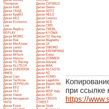
Thompson
Диски CATWILD
Диски K&K
Диски Diamo
Диски СКАД
Диски DOTZ
Диски КраМЗ
Диски HELO
Диски AEZ
Диски Lorenzo
Диски Exclusive
Диски ACE
Line
Диски CMS
Диски Replica
Диски TREBL
REPLAY
Диски KYOWA
Диски MOMO
Диски OZ Racing
Диски Rial
Диски Magnetto
Диски МегАлюм
Диски IJI
Диски Lenso
Диски SWORD
Диски Виком
Диски KRONPRINZ
Диски MiTech
Диски Enkei
Диски Alessio
Диски ZORMER
Диски TG Racing
Диски Advanti
Диски ALLTECH
Диски MAK
Диски EURODISK
Диски ALCASTA
(ФМЗ)
Диски NZ
Диски Cam
Диски KONIG
Копирование
Диски TechLine
Диски LegeArtis
Диски ZEPPELIN
Диски Baosh NW
Диски KFZ
Диски FR
при ссылке 
Диски ГАЗ
Диски WSP Italy
Диски Vianor
Диски 4GO
https://www.
Диски Автодиски
Диски CROSS
ЧКПЗ
STREET
Диски Kosei
Диски Stark