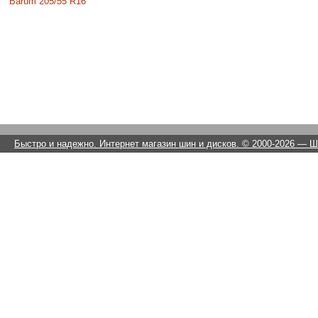
Barum 205/55 R16
Быстро и надежно. Интернет магазин шин и дисков. © 2000-2026
— Ши