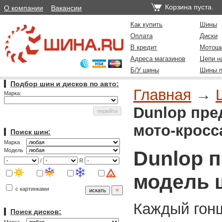
Корзина пуста.
О компании
Вакансии
Как купить
Шины
Оплата
Диски
В кредит
Мотош
Адреса магазинов
Цепи н
Б/У шины
Шины п
Подбор шин и дисков по авто:
Главная
→
Марка:
Dunlop пре
мото-кросс
Поиск шин:
Марка
Dunlop 
Модель
/
R
модель 
с картинками
Каждый гон
Поиск дисков: