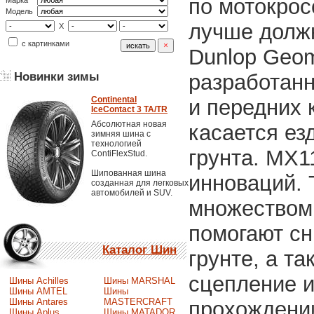
по мотокросс
Марка
Модель
лучше долж
X
с картинками
Dunlop Geo
разработанн
Новинки зимы
Continental
и передних 
IceContact 3 TA/TR
Абсолютная новая
касается ез
зимняя шина с
технологией
грунта. MX1
ContiFlexStud.
Шипованная шина
инноваций. 
созданная для легковых
автомобилей и SUV.
множеством 
помогают сн
Каталог Шин
грунте, а т
сцепление и
Шины Achilles
Шины MARSHAL
Шины AMTEL
Шины
Шины Antares
MASTERCRAFT
прохождени
Шины Aplus
Шины MATADOR