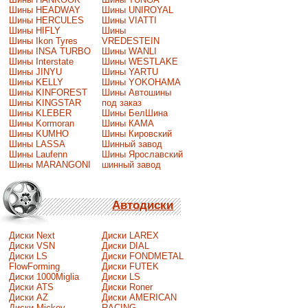
Шины HEADWAY
Шины UNIROYAL
Шины HERCULES
Шины VIATTI
Шины HIFLY
Шины
Шины Ikon Tyres
VREDESTEIN
Шины INSA TURBO
Шины WANLI
Шины Interstate
Шины WESTLAKE
Шины JINYU
Шины YARTU
Шины KELLY
Шины YOKOHAMA
Шины KINFOREST
Шины Автошины
Шины KINGSTAR
под заказ
Шины KLEBER
Шины БелШина
Шины Kormoran
Шины КАМА
Шины KUMHO
Шины Кировский
Шины LASSA
Шинный завод
Шины Laufenn
Шины Ярославский
Шины MARANGONI
шинный завод
Автодиски
Диски Next
Диски LAREX
Диски VSN
Диски DIAL
Диски LS
Диски FONDMETAL
FlowForming
Диски FUTEK
Диски 1000Miglia
Диски LS
Диски ATS
Диски Roner
Диски AZ
Диски AMERICAN
Диски Mickey
RACING