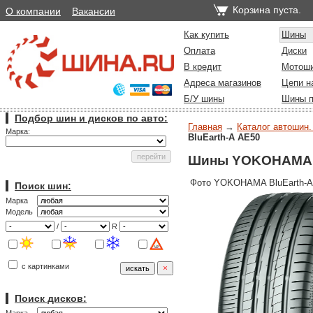
Корзина пуста.
О компании
Вакансии
Как купить
Шины
Оплата
Диски
В кредит
Мотош
Адреса магазинов
Цепи н
Б/У шины
Шины п
Подбор шин и дисков по авто:
Главная
→
Каталог автошин.
Марка:
BluEarth-A AE50
Шины YOKOHAMA B
Фото YOKOHAMA BluEarth-A
Поиск шин:
Марка
Модель
/
R
с картинками
Поиск дисков: