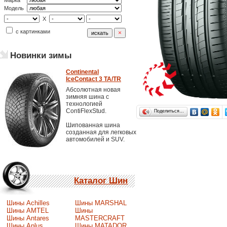
Марка
Модель
X
с картинками
Новинки зимы
Continental
IceContact 3 TA/TR
Абсолютная новая
зимняя шина с
технологией
ContiFlexStud.
Поделиться…
Шипованная шина
созданная для легковых
автомобилей и SUV.
Каталог Шин
Шины Achilles
Шины MARSHAL
Шины AMTEL
Шины
Шины Antares
MASTERCRAFT
Шины Aplus
Шины MATADOR