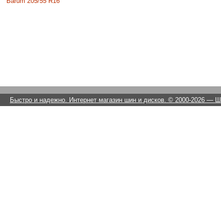
Barum 205/55 R16
Быстро и надежно. Интернет магазин шин и дисков. © 2000-2026
— Ши