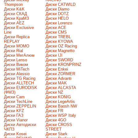
Thompson
Диски CATWILD
Диски K&K
Диски Diamo
Диски СКАД
Диски DOTZ
Диски КраМЗ
Диски HELO
Диски AEZ
Диски Lorenzo
Диски Exclusive
Диски ACE
Line
Диски CMS
Диски Replica
Диски TREBL
REPLAY
Диски KYOWA
Диски MOMO
Диски OZ Racing
Диски Rial
Диски Magnetto
Диски МегАлюм
Диски IJI
Диски Lenso
Диски SWORD
Диски Виком
Диски KRONPRINZ
Диски MiTech
Диски Enkei
Диски Alessio
Диски ZORMER
Диски TG Racing
Диски Advanti
Диски ALLTECH
Диски MAK
Диски EURODISK
Диски ALCASTA
(ФМЗ)
Диски NZ
Диски Cam
Диски KONIG
Диски TechLine
Диски LegeArtis
Диски ZEPPELIN
Диски Baosh NW
Диски KFZ
Диски FR
Диски ГАЗ
Диски WSP Italy
Диски Vianor
Диски 4GO
Диски Автодиски
Диски CROSS
ЧКПЗ
STREET
Диски Kosei
Диски Stark