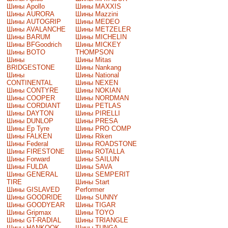
Шины Apollo
Шины MAXXIS
Шины AURORA
Шины Mazzini
Шины AUTOGRIP
Шины MEDEO
Шины AVALANCHE
Шины METZELER
Шины BARUM
Шины MICHELIN
Шины BFGoodrich
Шины MICKEY
Шины BOTO
THOMPSON
Шины
Шины Mitas
BRIDGESTONE
Шины Nankang
Шины
Шины National
CONTINENTAL
Шины NEXEN
Шины CONTYRE
Шины NOKIAN
Шины COOPER
Шины NORDMAN
Шины CORDIANT
Шины PETLAS
Шины DAYTON
Шины PIRELLI
Шины DUNLOP
Шины PRESA
Шины Ep Tyre
Шины PRO COMP
Шины FALKEN
Шины Riken
Шины Federal
Шины ROADSTONE
Шины FIRESTONE
Шины ROTALLA
Шины Forward
Шины SAILUN
Шины FULDA
Шины SAVA
Шины GENERAL
Шины SEMPERIT
TIRE
Шины Start
Шины GISLAVED
Performer
Шины GOODRIDE
Шины SUNNY
Шины GOODYEAR
Шины TIGAR
Шины Gripmax
Шины TOYO
Шины GT-RADIAL
Шины TRIANGLE
Шины HANKOOK
Шины TUNGA