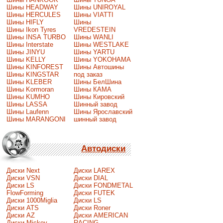
Шины HEADWAY
Шины UNIROYAL
Шины HERCULES
Шины VIATTI
Шины HIFLY
Шины
Шины Ikon Tyres
VREDESTEIN
Шины INSA TURBO
Шины WANLI
Шины Interstate
Шины WESTLAKE
Шины JINYU
Шины YARTU
Шины KELLY
Шины YOKOHAMA
Шины KINFOREST
Шины Автошины
Шины KINGSTAR
под заказ
Шины KLEBER
Шины БелШина
Шины Kormoran
Шины КАМА
Шины KUMHO
Шины Кировский
Шины LASSA
Шинный завод
Шины Laufenn
Шины Ярославский
Шины MARANGONI
шинный завод
Автодиски
Диски Next
Диски LAREX
Диски VSN
Диски DIAL
Диски LS
Диски FONDMETAL
FlowForming
Диски FUTEK
Диски 1000Miglia
Диски LS
Диски ATS
Диски Roner
Диски AZ
Диски AMERICAN
Диски Mickey
RACING