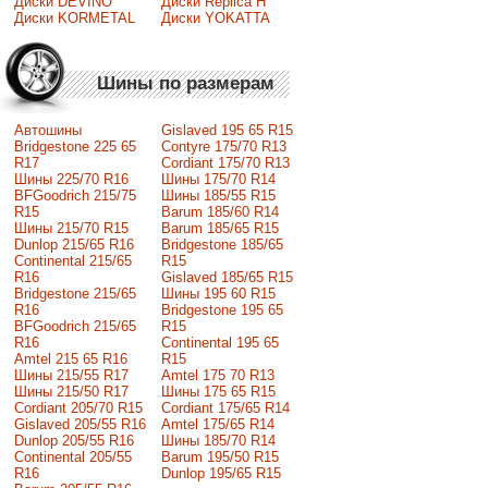
Диски DEVINO
Диски Replica H
Диски KORMETAL
Диски YOKATTA
Шины по размерам
Автошины
Gislaved 195 65 R15
Bridgestone 225 65
Contyre 175/70 R13
R17
Cordiant 175/70 R13
Шины 225/70 R16
Шины 175/70 R14
BFGoodrich 215/75
Шины 185/55 R15
R15
Barum 185/60 R14
Шины 215/70 R15
Barum 185/65 R15
Dunlop 215/65 R16
Bridgestone 185/65
Continental 215/65
R15
R16
Gislaved 185/65 R15
Bridgestone 215/65
Шины 195 60 R15
R16
Bridgestone 195 65
BFGoodrich 215/65
R15
R16
Continental 195 65
Amtel 215 65 R16
R15
Шины 215/55 R17
Amtel 175 70 R13
Шины 215/50 R17
Шины 175 65 R15
Сordiant 205/70 R15
Cordiant 175/65 R14
Gislaved 205/55 R16
Amtel 175/65 R14
Dunlop 205/55 R16
Шины 185/70 R14
Continental 205/55
Barum 195/50 R15
R16
Dunlop 195/65 R15