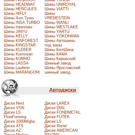
Шины HEADWAY
Шины UNIROYAL
Шины HERCULES
Шины VIATTI
Шины HIFLY
Шины
Шины Ikon Tyres
VREDESTEIN
Шины INSA TURBO
Шины WANLI
Шины Interstate
Шины WESTLAKE
Шины JINYU
Шины YARTU
Шины KELLY
Шины YOKOHAMA
Шины KINFOREST
Шины Автошины
Шины KINGSTAR
под заказ
Шины KLEBER
Шины БелШина
Шины Kormoran
Шины КАМА
Шины KUMHO
Шины Кировский
Шины LASSA
Шинный завод
Шины Laufenn
Шины Ярославский
Шины MARANGONI
шинный завод
Автодиски
Диски Next
Диски LAREX
Диски VSN
Диски DIAL
Диски LS
Диски FONDMETAL
FlowForming
Диски FUTEK
Диски 1000Miglia
Диски LS
Диски ATS
Диски Roner
Диски AZ
Диски AMERICAN
Диски Mickey
RACING