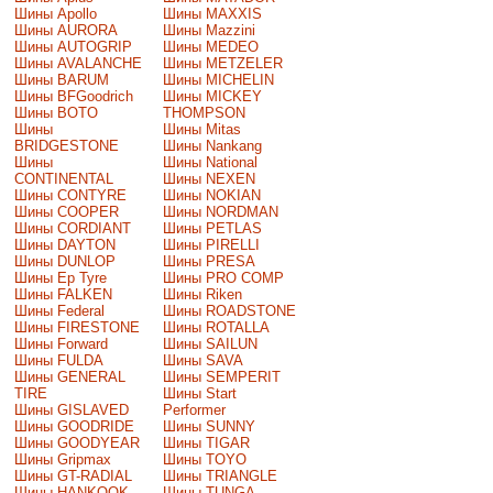
Шины Apollo
Шины MAXXIS
Шины AURORA
Шины Mazzini
Шины AUTOGRIP
Шины MEDEO
Шины AVALANCHE
Шины METZELER
Шины BARUM
Шины MICHELIN
Шины BFGoodrich
Шины MICKEY
Шины BOTO
THOMPSON
Шины
Шины Mitas
BRIDGESTONE
Шины Nankang
Шины
Шины National
CONTINENTAL
Шины NEXEN
Шины CONTYRE
Шины NOKIAN
Шины COOPER
Шины NORDMAN
Шины CORDIANT
Шины PETLAS
Шины DAYTON
Шины PIRELLI
Шины DUNLOP
Шины PRESA
Шины Ep Tyre
Шины PRO COMP
Шины FALKEN
Шины Riken
Шины Federal
Шины ROADSTONE
Шины FIRESTONE
Шины ROTALLA
Шины Forward
Шины SAILUN
Шины FULDA
Шины SAVA
Шины GENERAL
Шины SEMPERIT
TIRE
Шины Start
Шины GISLAVED
Performer
Шины GOODRIDE
Шины SUNNY
Шины GOODYEAR
Шины TIGAR
Шины Gripmax
Шины TOYO
Шины GT-RADIAL
Шины TRIANGLE
Шины HANKOOK
Шины TUNGA