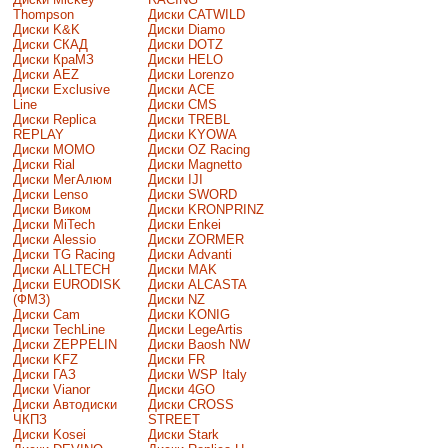
Thompson
Диски CATWILD
Диски K&K
Диски Diamo
Диски СКАД
Диски DOTZ
Диски КраМЗ
Диски HELO
Диски AEZ
Диски Lorenzo
Диски Exclusive
Диски ACE
Line
Диски CMS
Диски Replica
Диски TREBL
REPLAY
Диски KYOWA
Диски MOMO
Диски OZ Racing
Диски Rial
Диски Magnetto
Диски МегАлюм
Диски IJI
Диски Lenso
Диски SWORD
Диски Виком
Диски KRONPRINZ
Диски MiTech
Диски Enkei
Диски Alessio
Диски ZORMER
Диски TG Racing
Диски Advanti
Диски ALLTECH
Диски MAK
Диски EURODISK
Диски ALCASTA
(ФМЗ)
Диски NZ
Диски Cam
Диски KONIG
Диски TechLine
Диски LegeArtis
Диски ZEPPELIN
Диски Baosh NW
Диски KFZ
Диски FR
Диски ГАЗ
Диски WSP Italy
Диски Vianor
Диски 4GO
Диски Автодиски
Диски CROSS
ЧКПЗ
STREET
Диски Kosei
Диски Stark