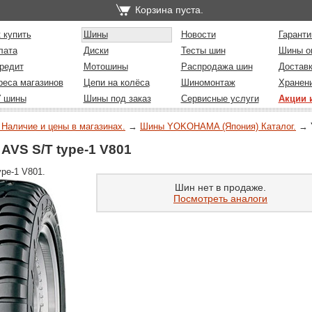
Корзина пуста.
 купить
Шины
Новости
Гаранти
лата
Диски
Тесты шин
Шины о
редит
Мотошины
Распродажа шин
Достав
реса магазинов
Цепи на колёса
Шиномонтаж
Хранен
У шины
Шины под заказ
Сервисные услуги
Акции 
 Наличие и цены в магазинах.
→
Шины YOKOHAMA (Япония) Каталог.
→
S S/T type-1 V801
pe-1 V801.
Шин нет в продаже.
Посмотреть аналоги