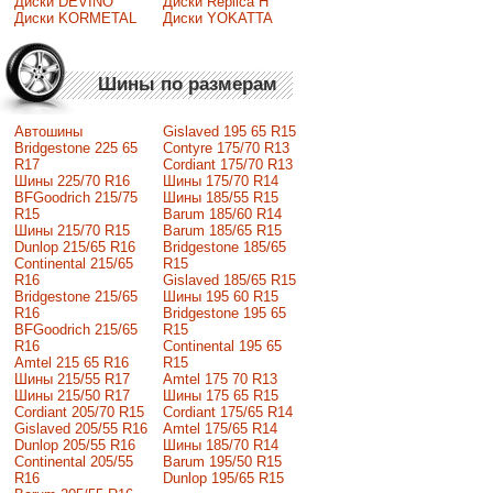
Диски DEVINO
Диски Replica H
Диски KORMETAL
Диски YOKATTA
Шины по размерам
Автошины
Gislaved 195 65 R15
Bridgestone 225 65
Contyre 175/70 R13
R17
Cordiant 175/70 R13
Шины 225/70 R16
Шины 175/70 R14
BFGoodrich 215/75
Шины 185/55 R15
R15
Barum 185/60 R14
Шины 215/70 R15
Barum 185/65 R15
Dunlop 215/65 R16
Bridgestone 185/65
Continental 215/65
R15
R16
Gislaved 185/65 R15
Bridgestone 215/65
Шины 195 60 R15
R16
Bridgestone 195 65
BFGoodrich 215/65
R15
R16
Continental 195 65
Amtel 215 65 R16
R15
Шины 215/55 R17
Amtel 175 70 R13
Шины 215/50 R17
Шины 175 65 R15
Сordiant 205/70 R15
Cordiant 175/65 R14
Gislaved 205/55 R16
Amtel 175/65 R14
Dunlop 205/55 R16
Шины 185/70 R14
Continental 205/55
Barum 195/50 R15
R16
Dunlop 195/65 R15