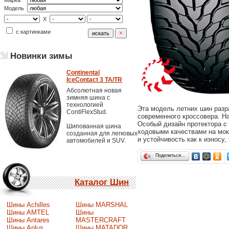
Марка
Модель
X
с картинками
Новинки зимы
Continental
IceContact 3 TA/TR
Абсолютная новая
зимняя шина с
технологией
Эта модель летних шин раз
ContiFlexStud.
современного кроссовера. Н
Особый дизайн протектора с
Шипованная шина
ходовыми качествами на мок
созданная для легковых
и устойчивость как к износу
автомобилей и SUV.
Поделиться…
Каталог Шин
Шины Achilles
Шины MARSHAL
Шины AMTEL
Шины
Шины Antares
MASTERCRAFT
Шины Aplus
Шины MATADOR