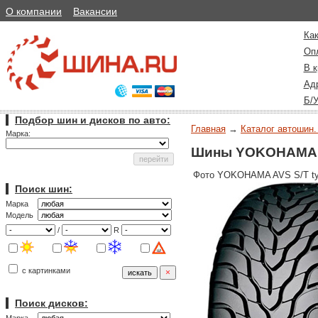
О компании
Вакансии
Как
Оп
В к
Ад
Б/
Подбор шин и дисков по авто:
Главная
→
Каталог автошин.
Марка:
Шины YOKOHAMA AV
Фото YOKOHAMA AVS S/T ty
Поиск шин:
Марка
Модель
/
R
с картинками
Поиск дисков: