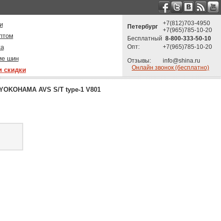
+7(812)703-4950
и
Петербург
+7(965)785-10-20
птом
Бесплатный
8-800-333-50-10
ка
Опт:
+7(965)785-10-20
ие шин
Отзывы:
info@shina.ru
Онлайн звонок (бесплатно)
и скидки
YOKOHAMA AVS S/T type-1 V801