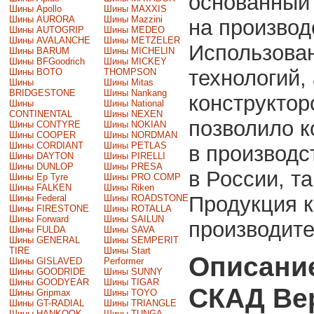
основанный 
Шины Apollo
Шины MAXXIS
Шины AURORA
Шины Mazzini
на производ
Шины AUTOGRIP
Шины MEDEO
Шины AVALANCHE
Шины METZELER
Использова
Шины BARUM
Шины MICHELIN
Шины BFGoodrich
Шины MICKEY
технологий,
Шины BOTO
THOMPSON
Шины
Шины Mitas
BRIDGESTONE
Шины Nankang
конструктор
Шины
Шины National
CONTINENTAL
Шины NEXEN
позволило к
Шины CONTYRE
Шины NOKIAN
Шины COOPER
Шины NORDMAN
Шины CORDIANT
Шины PETLAS
в производс
Шины DAYTON
Шины PIRELLI
Шины DUNLOP
Шины PRESA
в России, т
Шины Ep Tyre
Шины PRO COMP
Шины FALKEN
Шины Riken
Продукция 
Шины Federal
Шины ROADSTONE
Шины FIRESTONE
Шины ROTALLA
Шины Forward
Шины SAILUN
производите
Шины FULDA
Шины SAVA
Шины GENERAL
Шины SEMPERIT
TIRE
Шины Start
Описани
Шины GISLAVED
Performer
Шины GOODRIDE
Шины SUNNY
Шины GOODYEAR
Шины TIGAR
СКАД Ве
Шины Gripmax
Шины TOYO
Шины GT-RADIAL
Шины TRIANGLE
Шины HANKOOK
Шины TUNGA