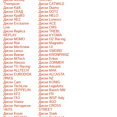
Thompson
Диски CATWILD
Диски K&K
Диски Diamo
Диски СКАД
Диски DOTZ
Диски КраМЗ
Диски HELO
Диски AEZ
Диски Lorenzo
Диски Exclusive
Диски ACE
Line
Диски CMS
Диски Replica
Диски TREBL
REPLAY
Диски KYOWA
Диски MOMO
Диски OZ Racing
Диски Rial
Диски Magnetto
Диски МегАлюм
Диски IJI
Диски Lenso
Диски SWORD
Диски Виком
Диски KRONPRINZ
Диски MiTech
Диски Enkei
Диски Alessio
Диски ZORMER
Диски TG Racing
Диски Advanti
Диски ALLTECH
Диски MAK
Диски EURODISK
Диски ALCASTA
(ФМЗ)
Диски NZ
Диски Cam
Диски KONIG
Диски TechLine
Диски LegeArtis
Диски ZEPPELIN
Диски Baosh NW
Диски KFZ
Диски FR
Диски ГАЗ
Диски WSP Italy
Диски Vianor
Диски 4GO
Диски Автодиски
Диски CROSS
ЧКПЗ
STREET
Диски Kosei
Диски Stark