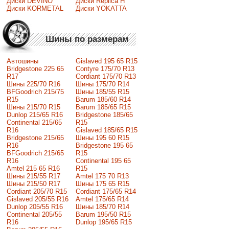
Диски DEVINO
Диски Replica H
Диски KORMETAL
Диски YOKATTA
Шины по размерам
Автошины
Gislaved 195 65 R15
Bridgestone 225 65
Contyre 175/70 R13
R17
Cordiant 175/70 R13
Шины 225/70 R16
Шины 175/70 R14
BFGoodrich 215/75
Шины 185/55 R15
R15
Barum 185/60 R14
Шины 215/70 R15
Barum 185/65 R15
Dunlop 215/65 R16
Bridgestone 185/65
Continental 215/65
R15
R16
Gislaved 185/65 R15
Bridgestone 215/65
Шины 195 60 R15
R16
Bridgestone 195 65
BFGoodrich 215/65
R15
R16
Continental 195 65
Amtel 215 65 R16
R15
Шины 215/55 R17
Amtel 175 70 R13
Шины 215/50 R17
Шины 175 65 R15
Сordiant 205/70 R15
Cordiant 175/65 R14
Gislaved 205/55 R16
Amtel 175/65 R14
Dunlop 205/55 R16
Шины 185/70 R14
Continental 205/55
Barum 195/50 R15
R16
Dunlop 195/65 R15