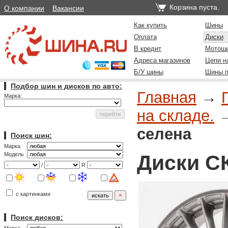
Корзина пуста.
О компании
Вакансии
Как купить
Шины
Оплата
Диски
В кредит
Мотош
Адреса магазинов
Цепи н
Б/У шины
Шины п
Подбор шин и дисков по авто:
Главная
→
Марка:
на складе.
селена
Поиск шин:
Марка
Диски С
Модель
/
R
с картинками
Поиск дисков: