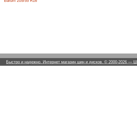
Barum 205/55 R16
Быстро и надежно. Интернет магазин шин и дисков. © 2000-2026
— Ши