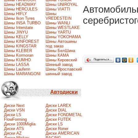
Шины HEADWAY
Шины UNIROYAL
Автомобиль
Шины HERCULES
Шины VIATTI
Шины HIFLY
Шины
серебристог
Шины Ikon Tyres
VREDESTEIN
Шины INSA TURBO
Шины WANLI
Шины Interstate
Шины WESTLAKE
Шины JINYU
Шины YARTU
Шины KELLY
Шины YOKOHAMA
Шины KINFOREST
Шины Автошины
Шины KINGSTAR
под заказ
Шины KLEBER
Шины БелШина
Шины Kormoran
Шины КАМА
Шины KUMHO
Шины Кировский
Поделиться…
Шины LASSA
Шинный завод
Шины Laufenn
Шины Ярославский
Шины MARANGONI
шинный завод
Автодиски
Диски Next
Диски LAREX
Диски VSN
Диски DIAL
Диски LS
Диски FONDMETAL
FlowForming
Диски FUTEK
Диски 1000Miglia
Диски LS
Диски ATS
Диски Roner
Диски AZ
Диски AMERICAN
Диски Mickey
RACING