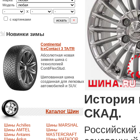
Марка
Модель
X
с картинками
Новинки зимы
Continental
IceContact 3 TA/TR
Абсолютная новая
зимняя шина с
технологией
ContiFlexStud.
Шипованная шина
созданная для легковых
автомобилей и SUV.
История 
СКАД.
Каталог Шин
Шины Achilles
Шины MARSHAL
Российский 
Шины AMTEL
Шины
Шины Antares
MASTERCRAFT
Шины Aplus
Шины MATADOR