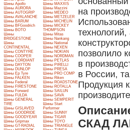
основанный 
Шины Apollo
Шины MAXXIS
Шины AURORA
Шины Mazzini
на производ
Шины AUTOGRIP
Шины MEDEO
Шины AVALANCHE
Шины METZELER
Использова
Шины BARUM
Шины MICHELIN
Шины BFGoodrich
Шины MICKEY
технологий,
Шины BOTO
THOMPSON
Шины
Шины Mitas
BRIDGESTONE
Шины Nankang
конструктор
Шины
Шины National
CONTINENTAL
Шины NEXEN
позволило к
Шины CONTYRE
Шины NOKIAN
Шины COOPER
Шины NORDMAN
Шины CORDIANT
Шины PETLAS
в производс
Шины DAYTON
Шины PIRELLI
Шины DUNLOP
Шины PRESA
в России, т
Шины Ep Tyre
Шины PRO COMP
Шины FALKEN
Шины Riken
Продукция 
Шины Federal
Шины ROADSTONE
Шины FIRESTONE
Шины ROTALLA
Шины Forward
Шины SAILUN
производите
Шины FULDA
Шины SAVA
Шины GENERAL
Шины SEMPERIT
TIRE
Шины Start
Описани
Шины GISLAVED
Performer
Шины GOODRIDE
Шины SUNNY
Шины GOODYEAR
Шины TIGAR
СКАД ЛА
Шины Gripmax
Шины TOYO
Шины GT-RADIAL
Шины TRIANGLE
Шины HANKOOK
Шины TUNGA