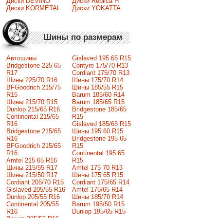
Диски DEVINO
Диски Replica H
Диски KORMETAL
Диски YOKATTA
Шины по размерам
Автошины
Gislaved 195 65 R15
Bridgestone 225 65
Contyre 175/70 R13
R17
Cordiant 175/70 R13
Шины 225/70 R16
Шины 175/70 R14
BFGoodrich 215/75
Шины 185/55 R15
R15
Barum 185/60 R14
Шины 215/70 R15
Barum 185/65 R15
Dunlop 215/65 R16
Bridgestone 185/65
Continental 215/65
R15
R16
Gislaved 185/65 R15
Bridgestone 215/65
Шины 195 60 R15
R16
Bridgestone 195 65
BFGoodrich 215/65
R15
R16
Continental 195 65
Amtel 215 65 R16
R15
Шины 215/55 R17
Amtel 175 70 R13
Шины 215/50 R17
Шины 175 65 R15
Сordiant 205/70 R15
Cordiant 175/65 R14
Gislaved 205/55 R16
Amtel 175/65 R14
Dunlop 205/55 R16
Шины 185/70 R14
Continental 205/55
Barum 195/50 R15
R16
Dunlop 195/65 R15