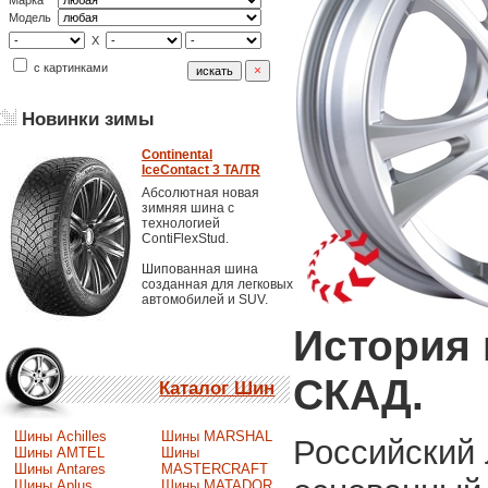
Марка
Модель
X
с картинками
Новинки зимы
Continental
IceContact 3 TA/TR
Абсолютная новая
зимняя шина с
технологией
ContiFlexStud.
Шипованная шина
созданная для легковых
автомобилей и SUV.
История 
СКАД.
Каталог Шин
Шины Achilles
Шины MARSHAL
Российский 
Шины AMTEL
Шины
Шины Antares
MASTERCRAFT
Шины Aplus
Шины MATADOR