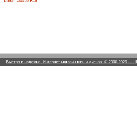
Barum 205/55 R16
Быстро и надежно. Интернет магазин шин и дисков. © 2000-2026
— Ши