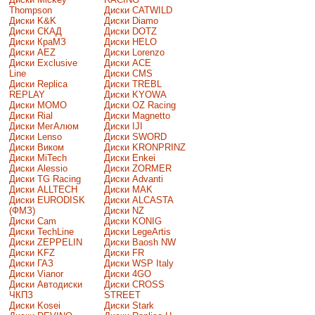
Thompson
Диски CATWILD
Диски K&K
Диски Diamo
Диски СКАД
Диски DOTZ
Диски КраМЗ
Диски HELO
Диски AEZ
Диски Lorenzo
Диски Exclusive
Диски ACE
Line
Диски CMS
Диски Replica
Диски TREBL
REPLAY
Диски KYOWA
Диски MOMO
Диски OZ Racing
Диски Rial
Диски Magnetto
Диски МегАлюм
Диски IJI
Диски Lenso
Диски SWORD
Диски Виком
Диски KRONPRINZ
Диски MiTech
Диски Enkei
Диски Alessio
Диски ZORMER
Диски TG Racing
Диски Advanti
Диски ALLTECH
Диски MAK
Диски EURODISK
Диски ALCASTA
(ФМЗ)
Диски NZ
Диски Cam
Диски KONIG
Диски TechLine
Диски LegeArtis
Диски ZEPPELIN
Диски Baosh NW
Диски KFZ
Диски FR
Диски ГАЗ
Диски WSP Italy
Диски Vianor
Диски 4GO
Диски Автодиски
Диски CROSS
ЧКПЗ
STREET
Диски Kosei
Диски Stark