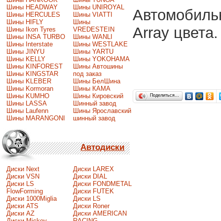
Шины HEADWAY
Шины UNIROYAL
Автомобиль
Шины HERCULES
Шины VIATTI
Шины HIFLY
Шины
Array цвета.
Шины Ikon Tyres
VREDESTEIN
Шины INSA TURBO
Шины WANLI
Шины Interstate
Шины WESTLAKE
Шины JINYU
Шины YARTU
Шины KELLY
Шины YOKOHAMA
Шины KINFOREST
Шины Автошины
Шины KINGSTAR
под заказ
Шины KLEBER
Шины БелШина
Шины Kormoran
Шины КАМА
Шины KUMHO
Шины Кировский
Поделиться…
Шины LASSA
Шинный завод
Шины Laufenn
Шины Ярославский
Шины MARANGONI
шинный завод
Автодиски
Диски Next
Диски LAREX
Диски VSN
Диски DIAL
Диски LS
Диски FONDMETAL
FlowForming
Диски FUTEK
Диски 1000Miglia
Диски LS
Диски ATS
Диски Roner
Диски AZ
Диски AMERICAN
Диски Mickey
RACING