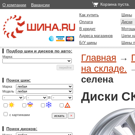
Корзина пуста.
О компании
Вакансии
Как купить
Шины
Оплата
Диски
В кредит
Мотош
Адреса магазинов
Цепи н
Б/У шины
Шины п
Подбор шин и дисков по авто:
Главная
→
Марка:
на складе.
селена
Поиск шин:
Марка
Диски С
Модель
/
R
с картинками
Поиск дисков: