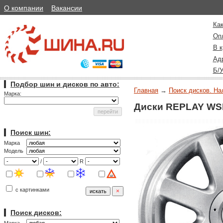
О компании
Вакансии
Как
Оп
В к
Ад
Б/
Подбор шин и дисков по авто:
Главная
→
Поиск дисков. На
Марка:
Диски REPLAY WSP
Поиск шин:
Марка
Модель
/
R
с картинками
Поиск дисков: