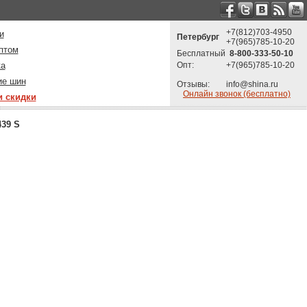
+7(812)703-4950
и
Петербург
+7(965)785-10-20
птом
Бесплатный
8-800-333-50-10
ка
Опт:
+7(965)785-10-20
ие шин
Отзывы:
info@shina.ru
Онлайн звонок (бесплатно)
и скидки
439 S