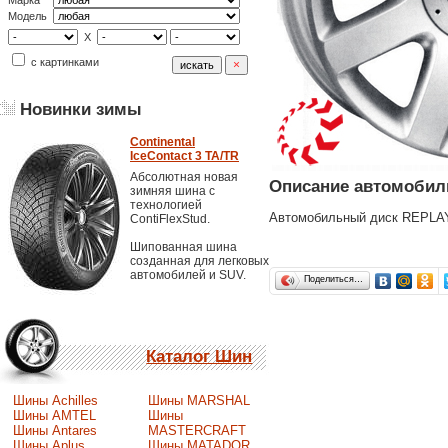
Марка
Модель
X
с картинками
Новинки зимы
Continental
IceContact 3 TA/TR
Абсолютная новая
Описание автомобил
зимняя шина с
технологией
Автомобильный диск REPLAY
ContiFlexStud.
Шипованная шина
созданная для легковых
автомобилей и SUV.
Поделиться…
Каталог Шин
Шины Achilles
Шины MARSHAL
Шины AMTEL
Шины
Шины Antares
MASTERCRAFT
Шины Aplus
Шины MATADOR