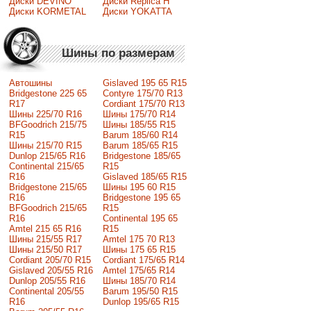
Диски DEVINO
Диски Replica H
Диски KORMETAL
Диски YOKATTA
Шины по размерам
Автошины
Gislaved 195 65 R15
Bridgestone 225 65
Contyre 175/70 R13
R17
Cordiant 175/70 R13
Шины 225/70 R16
Шины 175/70 R14
BFGoodrich 215/75
Шины 185/55 R15
R15
Barum 185/60 R14
Шины 215/70 R15
Barum 185/65 R15
Dunlop 215/65 R16
Bridgestone 185/65
Continental 215/65
R15
R16
Gislaved 185/65 R15
Bridgestone 215/65
Шины 195 60 R15
R16
Bridgestone 195 65
BFGoodrich 215/65
R15
R16
Continental 195 65
Amtel 215 65 R16
R15
Шины 215/55 R17
Amtel 175 70 R13
Шины 215/50 R17
Шины 175 65 R15
Сordiant 205/70 R15
Cordiant 175/65 R14
Gislaved 205/55 R16
Amtel 175/65 R14
Dunlop 205/55 R16
Шины 185/70 R14
Continental 205/55
Barum 195/50 R15
R16
Dunlop 195/65 R15