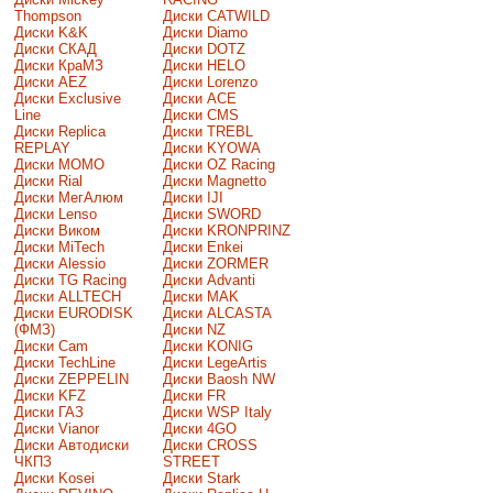
Thompson
Диски CATWILD
Диски K&K
Диски Diamo
Диски СКАД
Диски DOTZ
Диски КраМЗ
Диски HELO
Диски AEZ
Диски Lorenzo
Диски Exclusive
Диски ACE
Line
Диски CMS
Диски Replica
Диски TREBL
REPLAY
Диски KYOWA
Диски MOMO
Диски OZ Racing
Диски Rial
Диски Magnetto
Диски МегАлюм
Диски IJI
Диски Lenso
Диски SWORD
Диски Виком
Диски KRONPRINZ
Диски MiTech
Диски Enkei
Диски Alessio
Диски ZORMER
Диски TG Racing
Диски Advanti
Диски ALLTECH
Диски MAK
Диски EURODISK
Диски ALCASTA
(ФМЗ)
Диски NZ
Диски Cam
Диски KONIG
Диски TechLine
Диски LegeArtis
Диски ZEPPELIN
Диски Baosh NW
Диски KFZ
Диски FR
Диски ГАЗ
Диски WSP Italy
Диски Vianor
Диски 4GO
Диски Автодиски
Диски CROSS
ЧКПЗ
STREET
Диски Kosei
Диски Stark