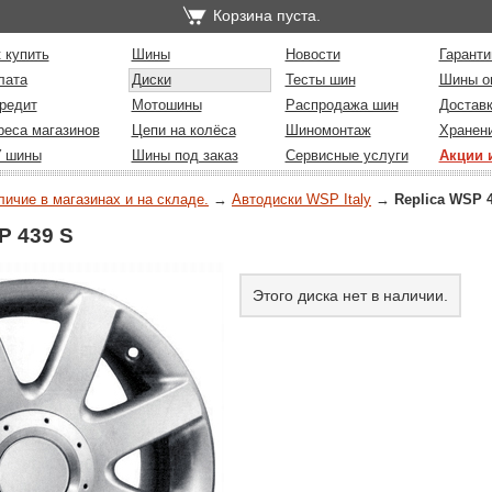
Корзина пуста.
 купить
Шины
Новости
Гаранти
лата
Диски
Тесты шин
Шины о
редит
Мотошины
Распродажа шин
Достав
реса магазинов
Цепи на колёса
Шиномонтаж
Хранен
У шины
Шины под заказ
Сервисные услуги
Акции 
личие в магазинах и на складе.
→
Автодиски WSP Italy
→
Replica WSP 
 439 S
Этого диска нет в наличии.