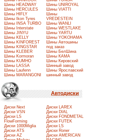
Шины HEADWAY
Шины UNIROYAL
Шины HERCULES
Шины VIATTI
Шины HIFLY
Шины
Шины Ikon Tyres
VREDESTEIN
Шины INSA TURBO
Шины WANLI
Шины Interstate
Шины WESTLAKE
Шины JINYU
Шины YARTU
Шины KELLY
Шины YOKOHAMA
Шины KINFOREST
Шины Автошины
Шины KINGSTAR
под заказ
Шины KLEBER
Шины БелШина
Шины Kormoran
Шины КАМА
Шины KUMHO
Шины Кировский
Шины LASSA
Шинный завод
Шины Laufenn
Шины Ярославский
Шины MARANGONI
шинный завод
Автодиски
Диски Next
Диски LAREX
Диски VSN
Диски DIAL
Диски LS
Диски FONDMETAL
FlowForming
Диски FUTEK
Диски 1000Miglia
Диски LS
Диски ATS
Диски Roner
Диски AZ
Диски AMERICAN
Диски Mickey
RACING