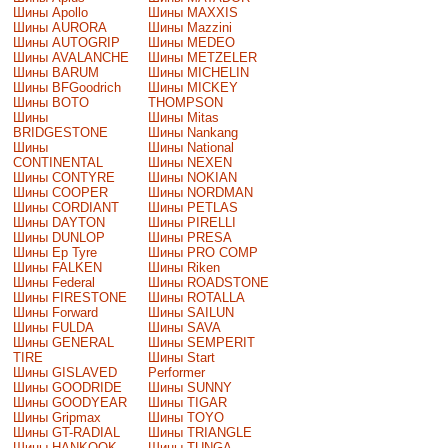
Шины Apollo
Шины MAXXIS
Шины AURORA
Шины Mazzini
Шины AUTOGRIP
Шины MEDEO
Шины AVALANCHE
Шины METZELER
Шины BARUM
Шины MICHELIN
Шины BFGoodrich
Шины MICKEY
Шины BOTO
THOMPSON
Шины
Шины Mitas
BRIDGESTONE
Шины Nankang
Шины
Шины National
CONTINENTAL
Шины NEXEN
Шины CONTYRE
Шины NOKIAN
Шины COOPER
Шины NORDMAN
Шины CORDIANT
Шины PETLAS
Шины DAYTON
Шины PIRELLI
Шины DUNLOP
Шины PRESA
Шины Ep Tyre
Шины PRO COMP
Шины FALKEN
Шины Riken
Шины Federal
Шины ROADSTONE
Шины FIRESTONE
Шины ROTALLA
Шины Forward
Шины SAILUN
Шины FULDA
Шины SAVA
Шины GENERAL
Шины SEMPERIT
TIRE
Шины Start
Шины GISLAVED
Performer
Шины GOODRIDE
Шины SUNNY
Шины GOODYEAR
Шины TIGAR
Шины Gripmax
Шины TOYO
Шины GT-RADIAL
Шины TRIANGLE
Шины HANKOOK
Шины TUNGA