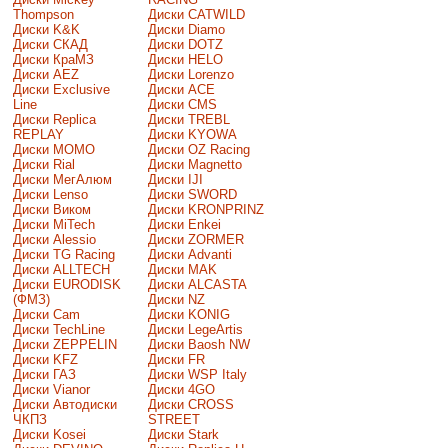
Thompson
Диски CATWILD
Диски K&K
Диски Diamo
Диски СКАД
Диски DOTZ
Диски КраМЗ
Диски HELO
Диски AEZ
Диски Lorenzo
Диски Exclusive
Диски ACE
Line
Диски CMS
Диски Replica
Диски TREBL
REPLAY
Диски KYOWA
Диски MOMO
Диски OZ Racing
Диски Rial
Диски Magnetto
Диски МегАлюм
Диски IJI
Диски Lenso
Диски SWORD
Диски Виком
Диски KRONPRINZ
Диски MiTech
Диски Enkei
Диски Alessio
Диски ZORMER
Диски TG Racing
Диски Advanti
Диски ALLTECH
Диски MAK
Диски EURODISK
Диски ALCASTA
(ФМЗ)
Диски NZ
Диски Cam
Диски KONIG
Диски TechLine
Диски LegeArtis
Диски ZEPPELIN
Диски Baosh NW
Диски KFZ
Диски FR
Диски ГАЗ
Диски WSP Italy
Диски Vianor
Диски 4GO
Диски Автодиски
Диски CROSS
ЧКПЗ
STREET
Диски Kosei
Диски Stark