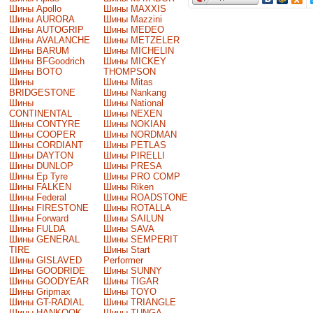
Шины Apollo
Шины MAXXIS
Шины AURORA
Шины Mazzini
Шины AUTOGRIP
Шины MEDEO
Шины AVALANCHE
Шины METZELER
Шины BARUM
Шины MICHELIN
Шины BFGoodrich
Шины MICKEY
Шины BOTO
THOMPSON
Шины
Шины Mitas
BRIDGESTONE
Шины Nankang
Шины
Шины National
CONTINENTAL
Шины NEXEN
Шины CONTYRE
Шины NOKIAN
Шины COOPER
Шины NORDMAN
Шины CORDIANT
Шины PETLAS
Шины DAYTON
Шины PIRELLI
Шины DUNLOP
Шины PRESA
Шины Ep Tyre
Шины PRO COMP
Шины FALKEN
Шины Riken
Шины Federal
Шины ROADSTONE
Шины FIRESTONE
Шины ROTALLA
Шины Forward
Шины SAILUN
Шины FULDA
Шины SAVA
Шины GENERAL
Шины SEMPERIT
TIRE
Шины Start
Шины GISLAVED
Performer
Шины GOODRIDE
Шины SUNNY
Шины GOODYEAR
Шины TIGAR
Шины Gripmax
Шины TOYO
Шины GT-RADIAL
Шины TRIANGLE
Шины HANKOOK
Шины TUNGA