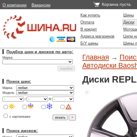
Корзина пуста.
О компании
Вакансии
Как купить
Шины
Оплата
Диски
В кредит
Мотош
Адреса магазинов
Цепи н
Б/У шины
Шины п
Подбор шин и дисков по авто:
Главная
→
Поиск
Марка:
Автодиски Baos
Диски REPL
Поиск шин:
Марка
Модель
/
R
с картинками
Поиск дисков: