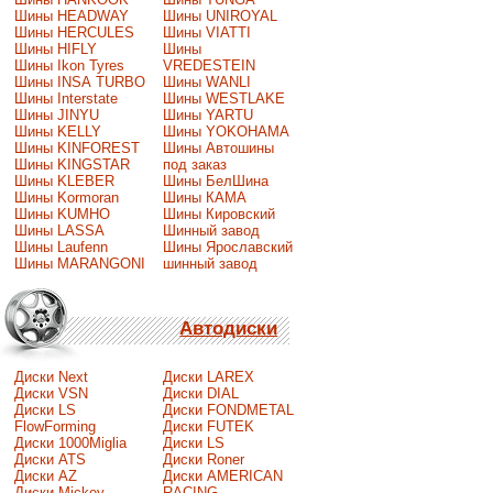
Шины HEADWAY
Шины UNIROYAL
Шины HERCULES
Шины VIATTI
Шины HIFLY
Шины
Шины Ikon Tyres
VREDESTEIN
Шины INSA TURBO
Шины WANLI
Шины Interstate
Шины WESTLAKE
Шины JINYU
Шины YARTU
Шины KELLY
Шины YOKOHAMA
Шины KINFOREST
Шины Автошины
Шины KINGSTAR
под заказ
Шины KLEBER
Шины БелШина
Шины Kormoran
Шины КАМА
Шины KUMHO
Шины Кировский
Шины LASSA
Шинный завод
Шины Laufenn
Шины Ярославский
Шины MARANGONI
шинный завод
Автодиски
Диски Next
Диски LAREX
Диски VSN
Диски DIAL
Диски LS
Диски FONDMETAL
FlowForming
Диски FUTEK
Диски 1000Miglia
Диски LS
Диски ATS
Диски Roner
Диски AZ
Диски AMERICAN
Диски Mickey
RACING