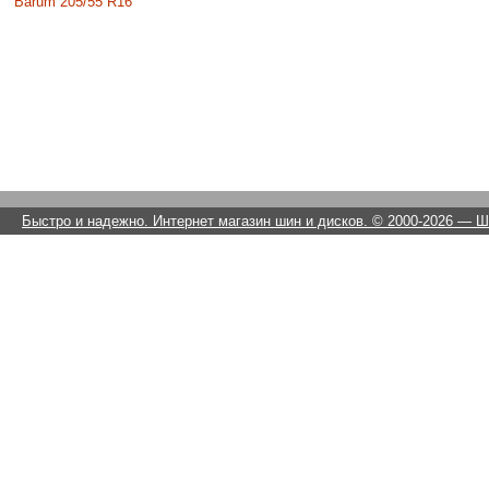
Barum 205/55 R16
Быстро и надежно. Интернет магазин шин и дисков. © 2000-2026
— Ши