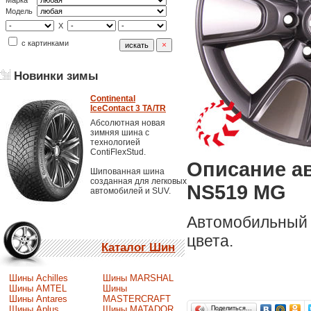
Марка
Модель
X
с картинками
Новинки зимы
Continental
IceContact 3 TA/TR
Абсолютная новая
зимняя шина с
технологией
ContiFlexStud.
Описание а
Шипованная шина
созданная для легковых
NS519 MG
автомобилей и SUV.
Автомобильный 
цвета.
Каталог Шин
Шины Achilles
Шины MARSHAL
Шины AMTEL
Шины
Шины Antares
MASTERCRAFT
Шины Aplus
Шины MATADOR
Поделиться…