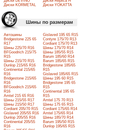
Диски DEVINO
Диски Replica H
Диски KORMETAL
Диски YOKATTA
Шины по размерам
Автошины
Gislaved 195 65 R15
Bridgestone 225 65
Contyre 175/70 R13
R17
Cordiant 175/70 R13
Шины 225/70 R16
Шины 175/70 R14
BFGoodrich 215/75
Шины 185/55 R15
R15
Barum 185/60 R14
Шины 215/70 R15
Barum 185/65 R15
Dunlop 215/65 R16
Bridgestone 185/65
Continental 215/65
R15
R16
Gislaved 185/65 R15
Bridgestone 215/65
Шины 195 60 R15
R16
Bridgestone 195 65
BFGoodrich 215/65
R15
R16
Continental 195 65
Amtel 215 65 R16
R15
Шины 215/55 R17
Amtel 175 70 R13
Шины 215/50 R17
Шины 175 65 R15
Сordiant 205/70 R15
Cordiant 175/65 R14
Gislaved 205/55 R16
Amtel 175/65 R14
Dunlop 205/55 R16
Шины 185/70 R14
Continental 205/55
Barum 195/50 R15
R16
Dunlop 195/65 R15