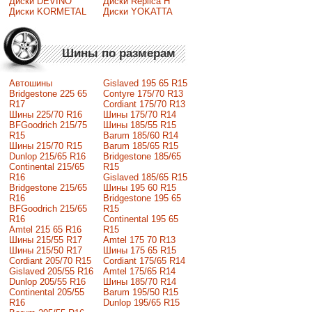
Диски DEVINO
Диски Replica H
Диски KORMETAL
Диски YOKATTA
Шины по размерам
Автошины
Gislaved 195 65 R15
Bridgestone 225 65
Contyre 175/70 R13
R17
Cordiant 175/70 R13
Шины 225/70 R16
Шины 175/70 R14
BFGoodrich 215/75
Шины 185/55 R15
R15
Barum 185/60 R14
Шины 215/70 R15
Barum 185/65 R15
Dunlop 215/65 R16
Bridgestone 185/65
Continental 215/65
R15
R16
Gislaved 185/65 R15
Bridgestone 215/65
Шины 195 60 R15
R16
Bridgestone 195 65
BFGoodrich 215/65
R15
R16
Continental 195 65
Amtel 215 65 R16
R15
Шины 215/55 R17
Amtel 175 70 R13
Шины 215/50 R17
Шины 175 65 R15
Сordiant 205/70 R15
Cordiant 175/65 R14
Gislaved 205/55 R16
Amtel 175/65 R14
Dunlop 205/55 R16
Шины 185/70 R14
Continental 205/55
Barum 195/50 R15
R16
Dunlop 195/65 R15