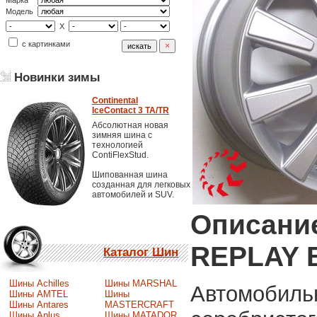
Марка
Модель
X
с картинками
Новинки зимы
Continental
IceContact 3 TA/TR
Абсолютная новая
зимняя шина с
технологией
ContiFlexStud.
Шипованная шина
созданная для легковых
автомобилей и SUV.
Описани
REPLAY 
Каталог Шин
Шины Achilles
Шины MARSHAL
Автомобиль
Шины AMTEL
Шины
Шины Antares
MASTERCRAFT
Шины Aplus
Шины MATADOR