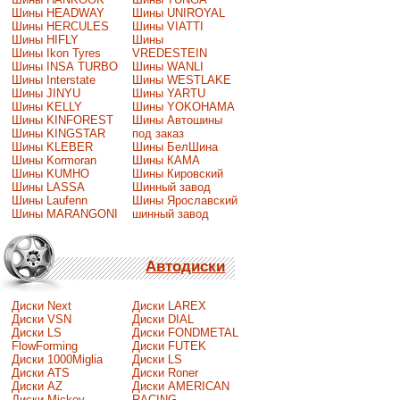
Шины HEADWAY
Шины UNIROYAL
Шины HERCULES
Шины VIATTI
Шины HIFLY
Шины
Шины Ikon Tyres
VREDESTEIN
Шины INSA TURBO
Шины WANLI
Шины Interstate
Шины WESTLAKE
Шины JINYU
Шины YARTU
Шины KELLY
Шины YOKOHAMA
Шины KINFOREST
Шины Автошины
Шины KINGSTAR
под заказ
Шины KLEBER
Шины БелШина
Шины Kormoran
Шины КАМА
Шины KUMHO
Шины Кировский
Шины LASSA
Шинный завод
Шины Laufenn
Шины Ярославский
Шины MARANGONI
шинный завод
Автодиски
Диски Next
Диски LAREX
Диски VSN
Диски DIAL
Диски LS
Диски FONDMETAL
FlowForming
Диски FUTEK
Диски 1000Miglia
Диски LS
Диски ATS
Диски Roner
Диски AZ
Диски AMERICAN
Диски Mickey
RACING