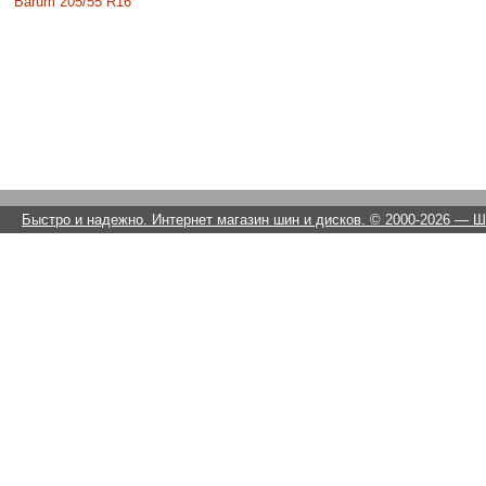
Barum 205/55 R16
Быстро и надежно. Интернет магазин шин и дисков. © 2000-2026
— Ши