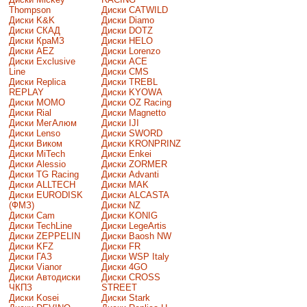
Thompson
Диски CATWILD
Диски K&K
Диски Diamo
Диски СКАД
Диски DOTZ
Диски КраМЗ
Диски HELO
Диски AEZ
Диски Lorenzo
Диски Exclusive
Диски ACE
Line
Диски CMS
Диски Replica
Диски TREBL
REPLAY
Диски KYOWA
Диски MOMO
Диски OZ Racing
Диски Rial
Диски Magnetto
Диски МегАлюм
Диски IJI
Диски Lenso
Диски SWORD
Диски Виком
Диски KRONPRINZ
Диски MiTech
Диски Enkei
Диски Alessio
Диски ZORMER
Диски TG Racing
Диски Advanti
Диски ALLTECH
Диски MAK
Диски EURODISK
Диски ALCASTA
(ФМЗ)
Диски NZ
Диски Cam
Диски KONIG
Диски TechLine
Диски LegeArtis
Диски ZEPPELIN
Диски Baosh NW
Диски KFZ
Диски FR
Диски ГАЗ
Диски WSP Italy
Диски Vianor
Диски 4GO
Диски Автодиски
Диски CROSS
ЧКПЗ
STREET
Диски Kosei
Диски Stark