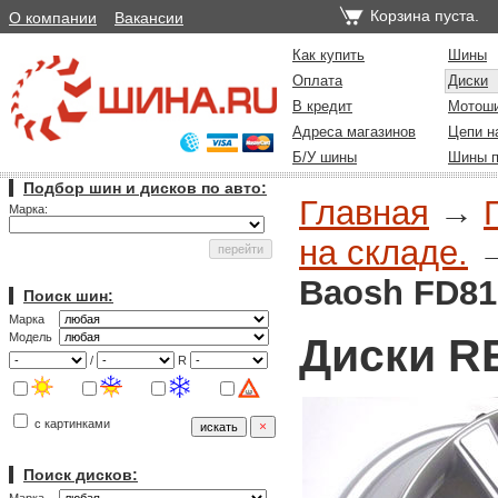
Корзина пуста.
О компании
Вакансии
Как купить
Шины
Оплата
Диски
В кредит
Мотош
Адреса магазинов
Цепи н
Б/У шины
Шины п
Подбор шин и дисков по авто:
Главная
→
Марка:
на складе.
Baosh FD81
Поиск шин:
Марка
Диски R
Модель
/
R
с картинками
Поиск дисков: