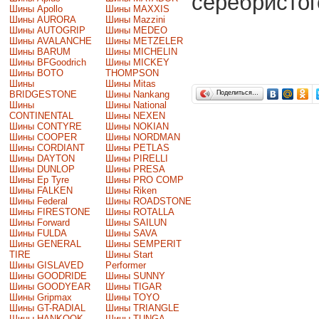
серебристог
Шины Apollo
Шины MAXXIS
Шины AURORA
Шины Mazzini
Шины AUTOGRIP
Шины MEDEO
Шины AVALANCHE
Шины METZELER
Шины BARUM
Шины MICHELIN
Шины BFGoodrich
Шины MICKEY
Шины BOTO
THOMPSON
Шины
Шины Mitas
BRIDGESTONE
Шины Nankang
Поделиться…
Шины
Шины National
CONTINENTAL
Шины NEXEN
Шины CONTYRE
Шины NOKIAN
Шины COOPER
Шины NORDMAN
Шины CORDIANT
Шины PETLAS
Шины DAYTON
Шины PIRELLI
Шины DUNLOP
Шины PRESA
Шины Ep Tyre
Шины PRO COMP
Шины FALKEN
Шины Riken
Шины Federal
Шины ROADSTONE
Шины FIRESTONE
Шины ROTALLA
Шины Forward
Шины SAILUN
Шины FULDA
Шины SAVA
Шины GENERAL
Шины SEMPERIT
TIRE
Шины Start
Шины GISLAVED
Performer
Шины GOODRIDE
Шины SUNNY
Шины GOODYEAR
Шины TIGAR
Шины Gripmax
Шины TOYO
Шины GT-RADIAL
Шины TRIANGLE
Шины HANKOOK
Шины TUNGA