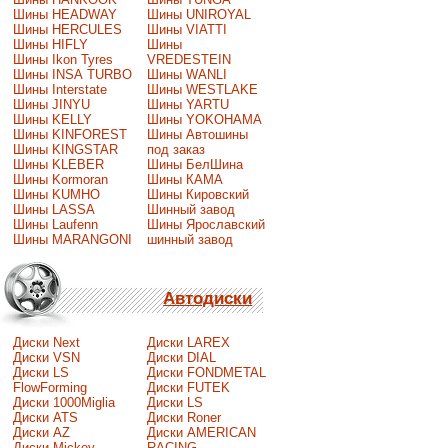
Шины HEADWAY
Шины UNIROYAL
Шины HERCULES
Шины VIATTI
Шины HIFLY
Шины
Шины Ikon Tyres
VREDESTEIN
Шины INSA TURBO
Шины WANLI
Шины Interstate
Шины WESTLAKE
Шины JINYU
Шины YARTU
Шины KELLY
Шины YOKOHAMA
Шины KINFOREST
Шины Автошины
Шины KINGSTAR
под заказ
Шины KLEBER
Шины БелШина
Шины Kormoran
Шины КАМА
Шины KUMHO
Шины Кировский
Шины LASSA
Шинный завод
Шины Laufenn
Шины Ярославский
Шины MARANGONI
шинный завод
Автодиски
Диски Next
Диски LAREX
Диски VSN
Диски DIAL
Диски LS
Диски FONDMETAL
FlowForming
Диски FUTEK
Диски 1000Miglia
Диски LS
Диски ATS
Диски Roner
Диски AZ
Диски AMERICAN
Диски Mickey
RACING