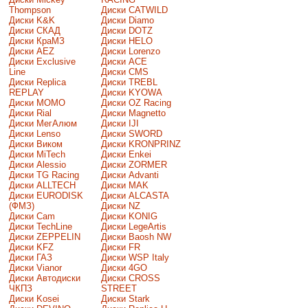
Thompson
Диски CATWILD
Диски K&K
Диски Diamo
Диски СКАД
Диски DOTZ
Диски КраМЗ
Диски HELO
Диски AEZ
Диски Lorenzo
Диски Exclusive
Диски ACE
Line
Диски CMS
Диски Replica
Диски TREBL
REPLAY
Диски KYOWA
Диски MOMO
Диски OZ Racing
Диски Rial
Диски Magnetto
Диски МегАлюм
Диски IJI
Диски Lenso
Диски SWORD
Диски Виком
Диски KRONPRINZ
Диски MiTech
Диски Enkei
Диски Alessio
Диски ZORMER
Диски TG Racing
Диски Advanti
Диски ALLTECH
Диски MAK
Диски EURODISK
Диски ALCASTA
(ФМЗ)
Диски NZ
Диски Cam
Диски KONIG
Диски TechLine
Диски LegeArtis
Диски ZEPPELIN
Диски Baosh NW
Диски KFZ
Диски FR
Диски ГАЗ
Диски WSP Italy
Диски Vianor
Диски 4GO
Диски Автодиски
Диски CROSS
ЧКПЗ
STREET
Диски Kosei
Диски Stark