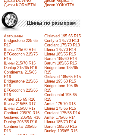
Диски DEVINO
Диски Replica H
Диски KORMETAL
Диски YOKATTA
Шины по размерам
Автошины
Gislaved 195 65 R15
Bridgestone 225 65
Contyre 175/70 R13
R17
Cordiant 175/70 R13
Шины 225/70 R16
Шины 175/70 R14
BFGoodrich 215/75
Шины 185/55 R15
R15
Barum 185/60 R14
Шины 215/70 R15
Barum 185/65 R15
Dunlop 215/65 R16
Bridgestone 185/65
Continental 215/65
R15
R16
Gislaved 185/65 R15
Bridgestone 215/65
Шины 195 60 R15
R16
Bridgestone 195 65
BFGoodrich 215/65
R15
R16
Continental 195 65
Amtel 215 65 R16
R15
Шины 215/55 R17
Amtel 175 70 R13
Шины 215/50 R17
Шины 175 65 R15
Сordiant 205/70 R15
Cordiant 175/65 R14
Gislaved 205/55 R16
Amtel 175/65 R14
Dunlop 205/55 R16
Шины 185/70 R14
Continental 205/55
Barum 195/50 R15
R16
Dunlop 195/65 R15