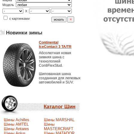
Марка
Модель
X
с картинками
Новинки зимы
Continental
IceContact 3 TA/TR
Абсолютная новая
зимняя шина с
технологией
ContiFlexStud.
Шипованная шина
созданная для легковых
автомобилей и SUV.
Каталог Шин
Шины Achilles
Шины MARSHAL
Шины AMTEL
Шины
Шины Antares
MASTERCRAFT
Шины Aplus
Шины MATADOR