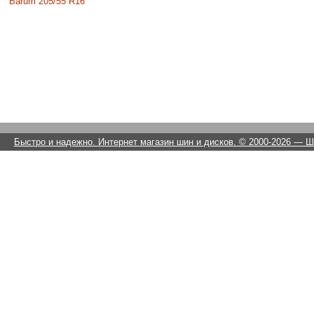
Barum 205/55 R16
Быстро и надежно. Интернет магазин шин и дисков. © 2000-2026
— Ши