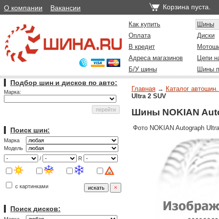
Корзина пуста.
О компании
Вакансии
Как купить
Шины
Оплата
Диски
В кредит
Мотош
Адреса магазинов
Цепи н
Б/У шины
Шины п
Подбор шин и дисков по авто:
Главная
→
Каталог автошин.
Марка:
Ultra 2 SUV
Шины NOKIAN Auto
Фото NOKIAN Autograph Ultr
Поиск шин:
Марка
Модель
/
R
с картинками
Поиск дисков: