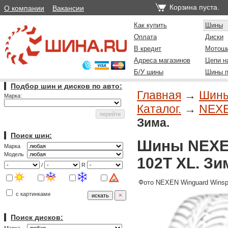
Корзина пуста.
О компании
Вакансии
Как купить
Шины
Оплата
Диски
В кредит
Мотош
Адреса магазинов
Цепи н
Б/У шины
Шины п
Подбор шин и дисков по авто:
Главная
→
Шин
Марка:
Каталог.
→
NEXE
Зима.
Поиск шин:
Шины NEXEN
Марка
Модель
102T XL. Зи
/
R
Фото NEXEN Winguard Winsp
с картинками
Поиск дисков: