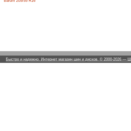
Barum 205/55 R16
Быстро и надежно. Интернет магазин шин и дисков. © 2000-2026
— Ши