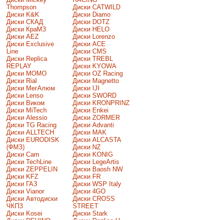
Thompson
Диски CATWILD
Диски K&K
Диски Diamo
Диски СКАД
Диски DOTZ
Диски КраМЗ
Диски HELO
Диски AEZ
Диски Lorenzo
Диски Exclusive
Диски ACE
Line
Диски CMS
Диски Replica
Диски TREBL
REPLAY
Диски KYOWA
Диски MOMO
Диски OZ Racing
Диски Rial
Диски Magnetto
Диски МегАлюм
Диски IJI
Диски Lenso
Диски SWORD
Диски Виком
Диски KRONPRINZ
Диски MiTech
Диски Enkei
Диски Alessio
Диски ZORMER
Диски TG Racing
Диски Advanti
Диски ALLTECH
Диски MAK
Диски EURODISK
Диски ALCASTA
(ФМЗ)
Диски NZ
Диски Cam
Диски KONIG
Диски TechLine
Диски LegeArtis
Диски ZEPPELIN
Диски Baosh NW
Диски KFZ
Диски FR
Диски ГАЗ
Диски WSP Italy
Диски Vianor
Диски 4GO
Диски Автодиски
Диски CROSS
ЧКПЗ
STREET
Диски Kosei
Диски Stark