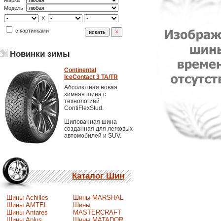
Марка
Модель
X
с картинками
Новинки зимы
Continental
IceContact 3 TA/TR
Абсолютная новая
зимняя шина с
технологией
ContiFlexStud.
Шипованная шина
созданная для легковых
автомобилей и SUV.
Каталог Шин
Шины Achilles
Шины MARSHAL
Шины AMTEL
Шины
Шины Antares
MASTERCRAFT
Шины Aplus
Шины MATADOR