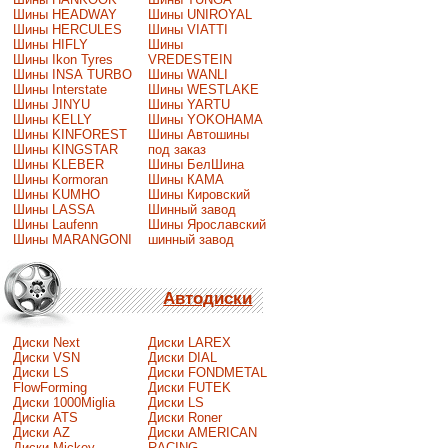
Шины HEADWAY
Шины UNIROYAL
Шины HERCULES
Шины VIATTI
Шины HIFLY
Шины
Шины Ikon Tyres
VREDESTEIN
Шины INSA TURBO
Шины WANLI
Шины Interstate
Шины WESTLAKE
Шины JINYU
Шины YARTU
Шины KELLY
Шины YOKOHAMA
Шины KINFOREST
Шины Автошины
Шины KINGSTAR
под заказ
Шины KLEBER
Шины БелШина
Шины Kormoran
Шины КАМА
Шины KUMHO
Шины Кировский
Шины LASSA
Шинный завод
Шины Laufenn
Шины Ярославский
Шины MARANGONI
шинный завод
Автодиски
Диски Next
Диски LAREX
Диски VSN
Диски DIAL
Диски LS
Диски FONDMETAL
FlowForming
Диски FUTEK
Диски 1000Miglia
Диски LS
Диски ATS
Диски Roner
Диски AZ
Диски AMERICAN
Диски Mickey
RACING