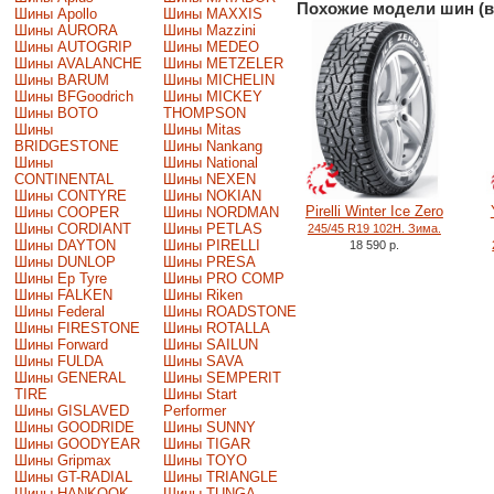
Похожие модели шин (в
Шины Apollo
Шины MAXXIS
Шины AURORA
Шины Mazzini
Шины AUTOGRIP
Шины MEDEO
Шины AVALANCHE
Шины METZELER
Шины BARUM
Шины MICHELIN
Шины BFGoodrich
Шины MICKEY
Шины BOTO
THOMPSON
Шины
Шины Mitas
BRIDGESTONE
Шины Nankang
Шины
Шины National
CONTINENTAL
Шины NEXEN
Шины CONTYRE
Шины NOKIAN
Pirelli Winter Ice Zero
Шины COOPER
Шины NORDMAN
Шины CORDIANT
Шины PETLAS
245/45 R19 102H. Зима.
Шины DAYTON
Шины PIRELLI
18 590 р.
Шины DUNLOP
Шины PRESA
Шины Ep Tyre
Шины PRO COMP
Шины FALKEN
Шины Riken
Шины Federal
Шины ROADSTONE
Шины FIRESTONE
Шины ROTALLA
Шины Forward
Шины SAILUN
Шины FULDA
Шины SAVA
Шины GENERAL
Шины SEMPERIT
TIRE
Шины Start
Шины GISLAVED
Performer
Шины GOODRIDE
Шины SUNNY
Шины GOODYEAR
Шины TIGAR
Шины Gripmax
Шины TOYO
Шины GT-RADIAL
Шины TRIANGLE
Шины HANKOOK
Шины TUNGA