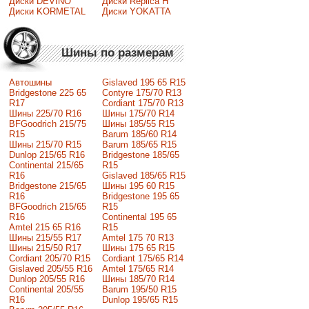
Диски DEVINO
Диски Replica H
Диски KORMETAL
Диски YOKATTA
Шины по размерам
Автошины
Gislaved 195 65 R15
Bridgestone 225 65
Contyre 175/70 R13
R17
Cordiant 175/70 R13
Шины 225/70 R16
Шины 175/70 R14
BFGoodrich 215/75
Шины 185/55 R15
R15
Barum 185/60 R14
Шины 215/70 R15
Barum 185/65 R15
Dunlop 215/65 R16
Bridgestone 185/65
Continental 215/65
R15
R16
Gislaved 185/65 R15
Bridgestone 215/65
Шины 195 60 R15
R16
Bridgestone 195 65
BFGoodrich 215/65
R15
R16
Continental 195 65
Amtel 215 65 R16
R15
Шины 215/55 R17
Amtel 175 70 R13
Шины 215/50 R17
Шины 175 65 R15
Сordiant 205/70 R15
Cordiant 175/65 R14
Gislaved 205/55 R16
Amtel 175/65 R14
Dunlop 205/55 R16
Шины 185/70 R14
Continental 205/55
Barum 195/50 R15
R16
Dunlop 195/65 R15