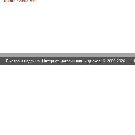
Barum 205/55 R16
Быстро и надежно. Интернет магазин шин и дисков. © 2000-2026
— Ши