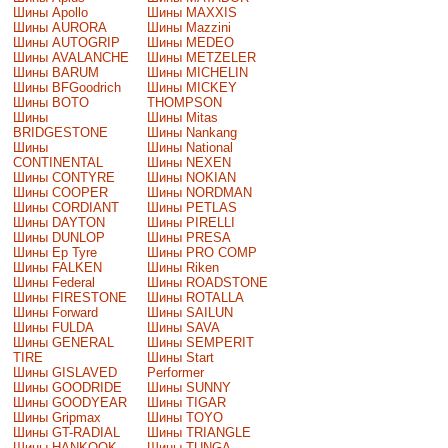
Шины Apollo
Шины MAXXIS
Шины AURORA
Шины Mazzini
Шины AUTOGRIP
Шины MEDEO
Шины AVALANCHE
Шины METZELER
Шины BARUM
Шины MICHELIN
Шины BFGoodrich
Шины MICKEY
Шины BOTO
THOMPSON
Шины
Шины Mitas
BRIDGESTONE
Шины Nankang
Шины
Шины National
CONTINENTAL
Шины NEXEN
Шины CONTYRE
Шины NOKIAN
Шины COOPER
Шины NORDMAN
Шины CORDIANT
Шины PETLAS
Шины DAYTON
Шины PIRELLI
Шины DUNLOP
Шины PRESA
Шины Ep Tyre
Шины PRO COMP
Шины FALKEN
Шины Riken
Шины Federal
Шины ROADSTONE
Шины FIRESTONE
Шины ROTALLA
Шины Forward
Шины SAILUN
Шины FULDA
Шины SAVA
Шины GENERAL
Шины SEMPERIT
TIRE
Шины Start
Шины GISLAVED
Performer
Шины GOODRIDE
Шины SUNNY
Шины GOODYEAR
Шины TIGAR
Шины Gripmax
Шины TOYO
Шины GT-RADIAL
Шины TRIANGLE
Шины HANKOOK
Шины TUNGA