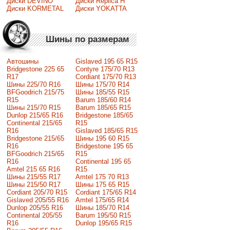
Диски DEVINO
Диски Replica H
Диски KORMETAL
Диски YOKATTA
Шины по размерам
Автошины
Gislaved 195 65 R15
Bridgestone 225 65
Contyre 175/70 R13
R17
Cordiant 175/70 R13
Шины 225/70 R16
Шины 175/70 R14
BFGoodrich 215/75
Шины 185/55 R15
R15
Barum 185/60 R14
Шины 215/70 R15
Barum 185/65 R15
Dunlop 215/65 R16
Bridgestone 185/65
Continental 215/65
R15
R16
Gislaved 185/65 R15
Bridgestone 215/65
Шины 195 60 R15
R16
Bridgestone 195 65
BFGoodrich 215/65
R15
R16
Continental 195 65
Amtel 215 65 R16
R15
Шины 215/55 R17
Amtel 175 70 R13
Шины 215/50 R17
Шины 175 65 R15
Сordiant 205/70 R15
Cordiant 175/65 R14
Gislaved 205/55 R16
Amtel 175/65 R14
Dunlop 205/55 R16
Шины 185/70 R14
Continental 205/55
Barum 195/50 R15
R16
Dunlop 195/65 R15