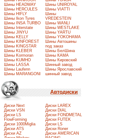
Шины HEADWAY
Шины UNIROYAL
Шины HERCULES
Шины VIATTI
Шины HIFLY
Шины
Шины Ikon Tyres
VREDESTEIN
Шины INSA TURBO
Шины WANLI
Шины Interstate
Шины WESTLAKE
Шины JINYU
Шины YARTU
Шины KELLY
Шины YOKOHAMA
Шины KINFOREST
Шины Автошины
Шины KINGSTAR
под заказ
Шины KLEBER
Шины БелШина
Шины Kormoran
Шины КАМА
Шины KUMHO
Шины Кировский
Шины LASSA
Шинный завод
Шины Laufenn
Шины Ярославский
Шины MARANGONI
шинный завод
Автодиски
Диски Next
Диски LAREX
Диски VSN
Диски DIAL
Диски LS
Диски FONDMETAL
FlowForming
Диски FUTEK
Диски 1000Miglia
Диски LS
Диски ATS
Диски Roner
Диски AZ
Диски AMERICAN
Диски Mickey
RACING