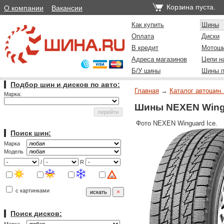
Корзина пуста.
О компании
Вакансии
Как купить
Шины
Оплата
Диски
В кредит
Мотош
Адреса магазинов
Цепи н
Б/У шины
Шины п
Подбор шин и дисков по авто:
Главная
→
Каталог автошин.
Марка:
Шины NEXEN Wingu
Фото NEXEN Winguard Ice.
Поиск шин:
Марка
Модель
/
R
с картинками
Поиск дисков: