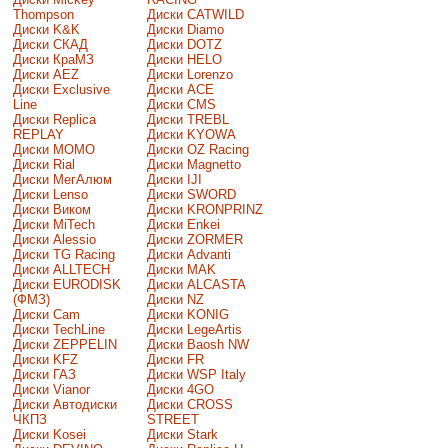
Thompson
Диски CATWILD
Диски K&K
Диски Diamo
Диски СКАД
Диски DOTZ
Диски КраМЗ
Диски HELO
Диски AEZ
Диски Lorenzo
Диски Exclusive
Диски ACE
Line
Диски CMS
Диски Replica
Диски TREBL
REPLAY
Диски KYOWA
Диски MOMO
Диски OZ Racing
Диски Rial
Диски Magnetto
Диски МегАлюм
Диски IJI
Диски Lenso
Диски SWORD
Диски Виком
Диски KRONPRINZ
Диски MiTech
Диски Enkei
Диски Alessio
Диски ZORMER
Диски TG Racing
Диски Advanti
Диски ALLTECH
Диски MAK
Диски EURODISK
Диски ALCASTA
(ФМЗ)
Диски NZ
Диски Cam
Диски KONIG
Диски TechLine
Диски LegeArtis
Диски ZEPPELIN
Диски Baosh NW
Диски KFZ
Диски FR
Диски ГАЗ
Диски WSP Italy
Диски Vianor
Диски 4GO
Диски Автодиски
Диски CROSS
ЧКПЗ
STREET
Диски Kosei
Диски Stark