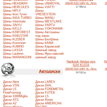
Шины HEADWAY
Шины UNIROYAL
265/45 R20 108V XL. Лето.
2
Шины HERCULES
Шины VIATTI
17 950 р.
Шины HIFLY
Шины
Шины Ikon Tyres
VREDESTEIN
Шины INSA TURBO
Шины WANLI
Шины Interstate
Шины WESTLAKE
Шины JINYU
Шины YARTU
Шины KELLY
Шины YOKOHAMA
Шины KINFOREST
Шины Автошины
Шины KINGSTAR
под заказ
Шины KLEBER
Шины БелШина
Шины Kormoran
Шины КАМА
Шины KUMHO
Шины Кировский
Шины LASSA
Шинный завод
Шины Laufenn
Шины Ярославский
Шины MARANGONI
шинный завод
Hankook Ventus evo
H
SUV K137A
265/45 R20 108Y XL. Лето.
2
Автодиски
24 510 р.
Диски Next
Диски LAREX
Диски VSN
Диски DIAL
Диски LS
Диски FONDMETAL
FlowForming
Диски FUTEK
Диски 1000Miglia
Диски LS
Диски ATS
Диски Roner
Диски AZ
Диски AMERICAN
Диски Mickey
RACING