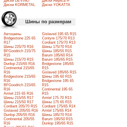
Диски DEVINO
Диски Replica H
Диски KORMETAL
Диски YOKATTA
Шины по размерам
Автошины
Gislaved 195 65 R15
Bridgestone 225 65
Contyre 175/70 R13
R17
Cordiant 175/70 R13
Шины 225/70 R16
Шины 175/70 R14
BFGoodrich 215/75
Шины 185/55 R15
R15
Barum 185/60 R14
Шины 215/70 R15
Barum 185/65 R15
Dunlop 215/65 R16
Bridgestone 185/65
Continental 215/65
R15
R16
Gislaved 185/65 R15
Bridgestone 215/65
Шины 195 60 R15
R16
Bridgestone 195 65
BFGoodrich 215/65
R15
R16
Continental 195 65
Amtel 215 65 R16
R15
Шины 215/55 R17
Amtel 175 70 R13
Шины 215/50 R17
Шины 175 65 R15
Сordiant 205/70 R15
Cordiant 175/65 R14
Gislaved 205/55 R16
Amtel 175/65 R14
Dunlop 205/55 R16
Шины 185/70 R14
Continental 205/55
Barum 195/50 R15
R16
Dunlop 195/65 R15