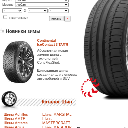
Марка
Модель
X
с картинками
Новинки зимы
Continental
IceContact 3 TA/TR
Абсолютная новая
зимняя шина с
технологией
ContiFlexStud.
Шипованная шина
созданная для легковых
автомобилей и SUV.
Каталог Шин
Шины Achilles
Шины MARSHAL
Шины AMTEL
Шины
Шины Antares
MASTERCRAFT
Шины Aplus
Шины MATADOR