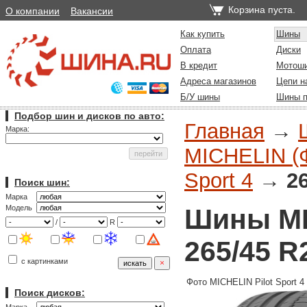
Корзина пуста.
О компании
Вакансии
Как купить
Шины
Оплата
Диски
В кредит
Мотош
Адреса магазинов
Цепи н
Б/У шины
Шины п
Подбор шин и дисков по авто:
Главная
→
Марка:
MICHELIN (Ф
Sport 4
→
2
Поиск шин:
Марка
Шины MIC
Модель
/
R
265/45 R
с картинками
Фото MICHELIN Pilot Sport 4
Поиск дисков: