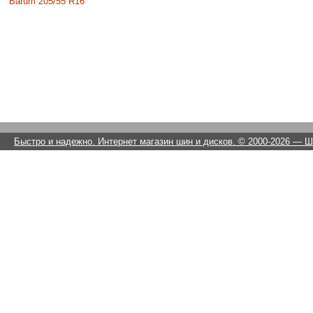
Barum 205/55 R16
Быстро и надежно. Интернет магазин шин и дисков. © 2000-2026
— Ши