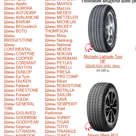
Похожие модели шин (в
Шины Apollo
Шины MAXXIS
Шины AURORA
Шины Mazzini
Шины AUTOGRIP
Шины MEDEO
Шины AVALANCHE
Шины METZELER
Шины BARUM
Шины MICHELIN
Шины BFGoodrich
Шины MICKEY
Шины BOTO
THOMPSON
Шины
Шины Mitas
BRIDGESTONE
Шины Nankang
Шины
Шины National
CONTINENTAL
Шины NEXEN
Шины CONTYRE
Шины NOKIAN
Michelin Latitude Tour
Шины COOPER
Шины NORDMAN
HP
Шины CORDIANT
Шины PETLAS
265/45 R20 104V. Лето.
Шины DAYTON
Шины PIRELLI
44 280 р.
Шины DUNLOP
Шины PRESA
Шины Ep Tyre
Шины PRO COMP
Шины FALKEN
Шины Riken
Шины Federal
Шины ROADSTONE
Шины FIRESTONE
Шины ROTALLA
Шины Forward
Шины SAILUN
Шины FULDA
Шины SAVA
Шины GENERAL
Шины SEMPERIT
TIRE
Шины Start
Шины GISLAVED
Performer
Шины GOODRIDE
Шины SUNNY
Шины GOODYEAR
Шины TIGAR
Шины Gripmax
Шины TOYO
Шины GT-RADIAL
Шины TRIANGLE
Nexen Nfera RU1
Шины HANKOOK
Шины TUNGA