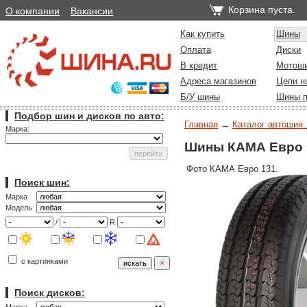
Корзина пуста.
О компании
Вакансии
Как купить
Шины
Оплата
Диски
В кредит
Мотош
Адреса магазинов
Цепи н
Б/У шины
Шины п
Подбор шин и дисков по авто:
Главная
→
Каталог автошин.
Марка:
Шины КАМА Евро 
Фото КАМА Евро 131.
Поиск шин:
Марка
Модель
/
R
с картинками
Поиск дисков: