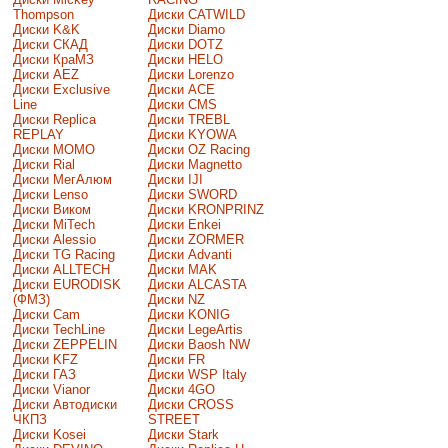
Thompson
Диски CATWILD
Диски K&K
Диски Diamo
Диски СКАД
Диски DOTZ
Диски КраМЗ
Диски HELO
Диски AEZ
Диски Lorenzo
Диски Exclusive
Диски ACE
Line
Диски CMS
Диски Replica
Диски TREBL
REPLAY
Диски KYOWA
Диски MOMO
Диски OZ Racing
Диски Rial
Диски Magnetto
Диски МегАлюм
Диски IJI
Диски Lenso
Диски SWORD
Диски Виком
Диски KRONPRINZ
Диски MiTech
Диски Enkei
Диски Alessio
Диски ZORMER
Диски TG Racing
Диски Advanti
Диски ALLTECH
Диски MAK
Диски EURODISK
Диски ALCASTA
(ФМЗ)
Диски NZ
Диски Cam
Диски KONIG
Диски TechLine
Диски LegeArtis
Диски ZEPPELIN
Диски Baosh NW
Диски KFZ
Диски FR
Диски ГАЗ
Диски WSP Italy
Диски Vianor
Диски 4GO
Диски Автодиски
Диски CROSS
ЧКПЗ
STREET
Диски Kosei
Диски Stark