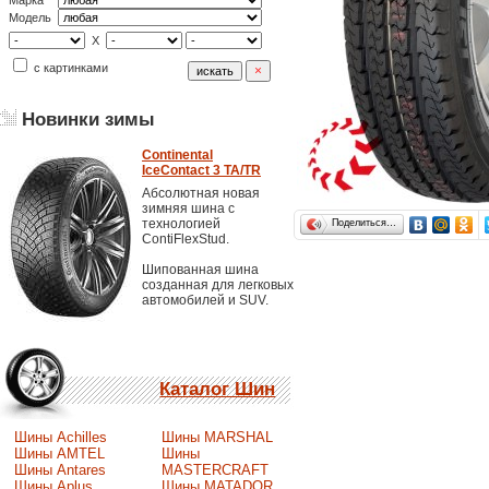
Марка
Модель
X
с картинками
Новинки зимы
Continental
IceContact 3 TA/TR
Абсолютная новая
зимняя шина с
технологией
Поделиться…
ContiFlexStud.
Шипованная шина
созданная для легковых
автомобилей и SUV.
Каталог Шин
Шины Achilles
Шины MARSHAL
Шины AMTEL
Шины
Шины Antares
MASTERCRAFT
Шины Aplus
Шины MATADOR