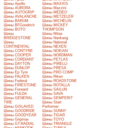
Шины Apollo
Шины MAXXIS
Шины AURORA
Шины Mazzini
Шины AUTOGRIP
Шины MEDEO
Шины AVALANCHE
Шины METZELER
Шины BARUM
Шины MICHELIN
Шины BFGoodrich
Шины MICKEY
Шины BOTO
THOMPSON
Шины
Шины Mitas
BRIDGESTONE
Шины Nankang
Шины
Шины National
CONTINENTAL
Шины NEXEN
Шины CONTYRE
Шины NOKIAN
Шины COOPER
Шины NORDMAN
Шины CORDIANT
Шины PETLAS
Шины DAYTON
Шины PIRELLI
Шины DUNLOP
Шины PRESA
Шины Ep Tyre
Шины PRO COMP
Шины FALKEN
Шины Riken
Шины Federal
Шины ROADSTONE
Шины FIRESTONE
Шины ROTALLA
Шины Forward
Шины SAILUN
Шины FULDA
Шины SAVA
Шины GENERAL
Шины SEMPERIT
TIRE
Шины Start
Шины GISLAVED
Performer
Шины GOODRIDE
Шины SUNNY
Шины GOODYEAR
Шины TIGAR
Шины Gripmax
Шины TOYO
Шины GT-RADIAL
Шины TRIANGLE
Шины HANKOOK
Шины TUNGA