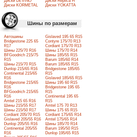
Диски DEVINO
Диски Replica H
Диски KORMETAL
Диски YOKATTA
Шины по размерам
Автошины
Gislaved 195 65 R15
Bridgestone 225 65
Contyre 175/70 R13
R17
Cordiant 175/70 R13
Шины 225/70 R16
Шины 175/70 R14
BFGoodrich 215/75
Шины 185/55 R15
R15
Barum 185/60 R14
Шины 215/70 R15
Barum 185/65 R15
Dunlop 215/65 R16
Bridgestone 185/65
Continental 215/65
R15
R16
Gislaved 185/65 R15
Bridgestone 215/65
Шины 195 60 R15
R16
Bridgestone 195 65
BFGoodrich 215/65
R15
R16
Continental 195 65
Amtel 215 65 R16
R15
Шины 215/55 R17
Amtel 175 70 R13
Шины 215/50 R17
Шины 175 65 R15
Сordiant 205/70 R15
Cordiant 175/65 R14
Gislaved 205/55 R16
Amtel 175/65 R14
Dunlop 205/55 R16
Шины 185/70 R14
Continental 205/55
Barum 195/50 R15
R16
Dunlop 195/65 R15