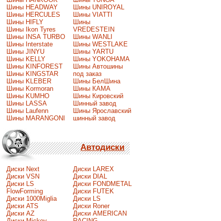
Шины HEADWAY
Шины UNIROYAL
Шины HERCULES
Шины VIATTI
Шины HIFLY
Шины
Шины Ikon Tyres
VREDESTEIN
Шины INSA TURBO
Шины WANLI
Шины Interstate
Шины WESTLAKE
Шины JINYU
Шины YARTU
Шины KELLY
Шины YOKOHAMA
Шины KINFOREST
Шины Автошины
Шины KINGSTAR
под заказ
Шины KLEBER
Шины БелШина
Шины Kormoran
Шины КАМА
Шины KUMHO
Шины Кировский
Шины LASSA
Шинный завод
Шины Laufenn
Шины Ярославский
Шины MARANGONI
шинный завод
Автодиски
Диски Next
Диски LAREX
Диски VSN
Диски DIAL
Диски LS
Диски FONDMETAL
FlowForming
Диски FUTEK
Диски 1000Miglia
Диски LS
Диски ATS
Диски Roner
Диски AZ
Диски AMERICAN
Диски Mickey
RACING