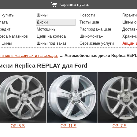
Корзина пуста.
 купить
Шины
Новости
Гаранти
лата
Диски
Тесты шин
Шины о
редит
Мотошины
Распродажа шин
Достав
реса магазинов
Цепи на колёса
Шиномонтаж
Хранен
У шины
Шины под заказ
Сервисные услуги
Акции 
личие в магазинах и на складе.
→
Автомобильные диски Replica REP
ски Replica REPLAY для Ford
OPL5 S
OPL11 S
OPL7 S