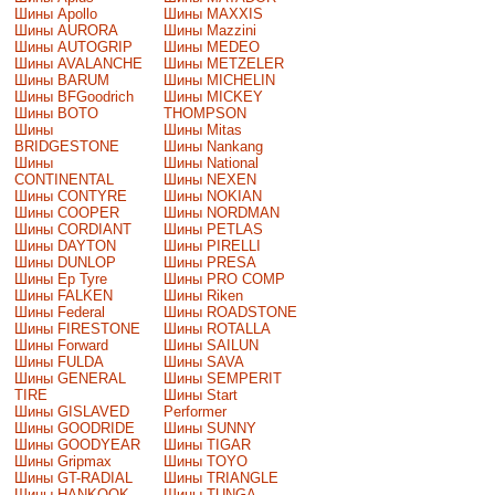
Шины Apollo
Шины MAXXIS
Шины AURORA
Шины Mazzini
Шины AUTOGRIP
Шины MEDEO
Шины AVALANCHE
Шины METZELER
Шины BARUM
Шины MICHELIN
Шины BFGoodrich
Шины MICKEY
Шины BOTO
THOMPSON
Шины
Шины Mitas
BRIDGESTONE
Шины Nankang
Шины
Шины National
CONTINENTAL
Шины NEXEN
Шины CONTYRE
Шины NOKIAN
Шины COOPER
Шины NORDMAN
Шины CORDIANT
Шины PETLAS
Шины DAYTON
Шины PIRELLI
Шины DUNLOP
Шины PRESA
Шины Ep Tyre
Шины PRO COMP
Шины FALKEN
Шины Riken
Шины Federal
Шины ROADSTONE
Шины FIRESTONE
Шины ROTALLA
Шины Forward
Шины SAILUN
Шины FULDA
Шины SAVA
Шины GENERAL
Шины SEMPERIT
TIRE
Шины Start
Шины GISLAVED
Performer
Шины GOODRIDE
Шины SUNNY
Шины GOODYEAR
Шины TIGAR
Шины Gripmax
Шины TOYO
Шины GT-RADIAL
Шины TRIANGLE
Шины HANKOOK
Шины TUNGA