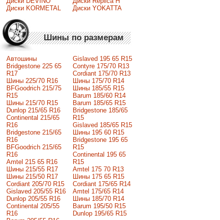
Диски DEVINO
Диски Replica H
Диски KORMETAL
Диски YOKATTA
Шины по размерам
Автошины
Gislaved 195 65 R15
Bridgestone 225 65
Contyre 175/70 R13
R17
Cordiant 175/70 R13
Шины 225/70 R16
Шины 175/70 R14
BFGoodrich 215/75
Шины 185/55 R15
R15
Barum 185/60 R14
Шины 215/70 R15
Barum 185/65 R15
Dunlop 215/65 R16
Bridgestone 185/65
Continental 215/65
R15
R16
Gislaved 185/65 R15
Bridgestone 215/65
Шины 195 60 R15
R16
Bridgestone 195 65
BFGoodrich 215/65
R15
R16
Continental 195 65
Amtel 215 65 R16
R15
Шины 215/55 R17
Amtel 175 70 R13
Шины 215/50 R17
Шины 175 65 R15
Сordiant 205/70 R15
Cordiant 175/65 R14
Gislaved 205/55 R16
Amtel 175/65 R14
Dunlop 205/55 R16
Шины 185/70 R14
Continental 205/55
Barum 195/50 R15
R16
Dunlop 195/65 R15