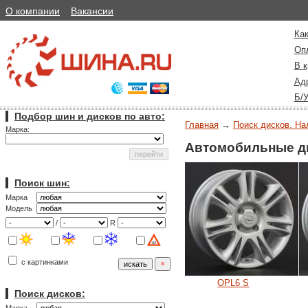
О компании
Вакансии
Как
Оп
В к
Ад
Б/
Подбор шин и дисков по авто:
Главная
→
Поиск дисков. На
Марка:
Автомобильные ди
Поиск шин:
Марка
Модель
/
R
с картинками
OPL6 S
Поиск дисков: