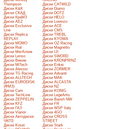
Thompson
Диски CATWILD
Диски K&K
Диски Diamo
Диски СКАД
Диски DOTZ
Диски КраМЗ
Диски HELO
Диски AEZ
Диски Lorenzo
Диски Exclusive
Диски ACE
Line
Диски CMS
Диски Replica
Диски TREBL
REPLAY
Диски KYOWA
Диски MOMO
Диски OZ Racing
Диски Rial
Диски Magnetto
Диски МегАлюм
Диски IJI
Диски Lenso
Диски SWORD
Диски Виком
Диски KRONPRINZ
Диски MiTech
Диски Enkei
Диски Alessio
Диски ZORMER
Диски TG Racing
Диски Advanti
Диски ALLTECH
Диски MAK
Диски EURODISK
Диски ALCASTA
(ФМЗ)
Диски NZ
Диски Cam
Диски KONIG
Диски TechLine
Диски LegeArtis
Диски ZEPPELIN
Диски Baosh NW
Диски KFZ
Диски FR
Диски ГАЗ
Диски WSP Italy
Диски Vianor
Диски 4GO
Диски Автодиски
Диски CROSS
ЧКПЗ
STREET
Диски Kosei
Диски Stark