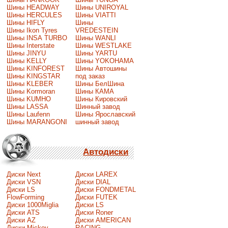
Шины HEADWAY
Шины UNIROYAL
Шины HERCULES
Шины VIATTI
Шины HIFLY
Шины
Шины Ikon Tyres
VREDESTEIN
Шины INSA TURBO
Шины WANLI
Шины Interstate
Шины WESTLAKE
Шины JINYU
Шины YARTU
Шины KELLY
Шины YOKOHAMA
Шины KINFOREST
Шины Автошины
Шины KINGSTAR
под заказ
Шины KLEBER
Шины БелШина
Шины Kormoran
Шины КАМА
Шины KUMHO
Шины Кировский
Шины LASSA
Шинный завод
Шины Laufenn
Шины Ярославский
Шины MARANGONI
шинный завод
Автодиски
Диски Next
Диски LAREX
Диски VSN
Диски DIAL
Диски LS
Диски FONDMETAL
FlowForming
Диски FUTEK
Диски 1000Miglia
Диски LS
Диски ATS
Диски Roner
Диски AZ
Диски AMERICAN
Диски Mickey
RACING