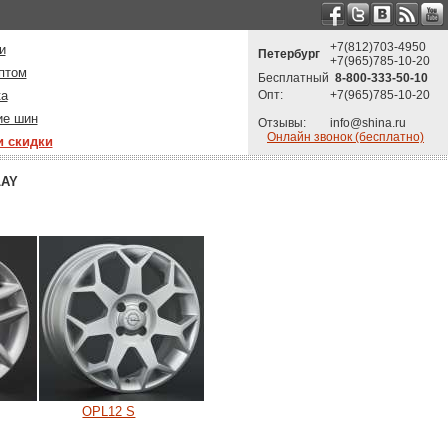
+7(812)703-4950
и
Петербург
+7(965)785-10-20
птом
Бесплатный
8-800-333-50-10
ка
Опт:
+7(965)785-10-20
ие шин
Отзывы:
info@shina.ru
Онлайн звонок (бесплатно)
и скидки
LAY
OPL12 S