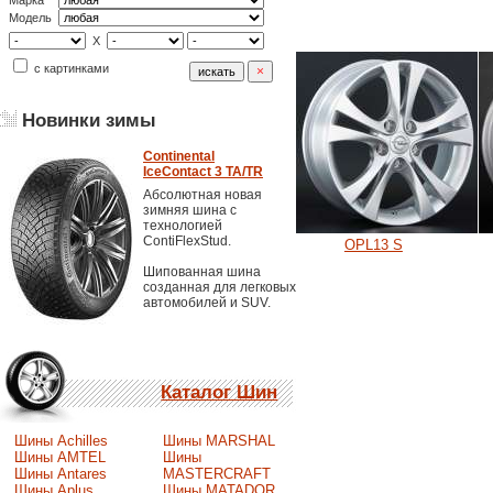
Марка
Модель
X
с картинками
Новинки зимы
Continental
IceContact 3 TA/TR
Абсолютная новая
зимняя шина с
технологией
ContiFlexStud.
OPL13 S
Шипованная шина
созданная для легковых
автомобилей и SUV.
Каталог Шин
Шины Achilles
Шины MARSHAL
Шины AMTEL
Шины
Шины Antares
MASTERCRAFT
Шины Aplus
Шины MATADOR