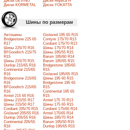
Диски DEVINO
Диски Replica H
Диски KORMETAL
Диски YOKATTA
Шины по размерам
Автошины
Gislaved 195 65 R15
Bridgestone 225 65
Contyre 175/70 R13
R17
Cordiant 175/70 R13
Шины 225/70 R16
Шины 175/70 R14
BFGoodrich 215/75
Шины 185/55 R15
R15
Barum 185/60 R14
Шины 215/70 R15
Barum 185/65 R15
Dunlop 215/65 R16
Bridgestone 185/65
Continental 215/65
R15
R16
Gislaved 185/65 R15
Bridgestone 215/65
Шины 195 60 R15
R16
Bridgestone 195 65
BFGoodrich 215/65
R15
R16
Continental 195 65
Amtel 215 65 R16
R15
Шины 215/55 R17
Amtel 175 70 R13
Шины 215/50 R17
Шины 175 65 R15
Сordiant 205/70 R15
Cordiant 175/65 R14
Gislaved 205/55 R16
Amtel 175/65 R14
Dunlop 205/55 R16
Шины 185/70 R14
Continental 205/55
Barum 195/50 R15
R16
Dunlop 195/65 R15