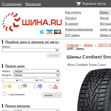
Корзина пуста.
О компании
Вакансии
Как купить
Шины
Оплата
Диски
В кредит
Мотош
Адреса магазинов
Цепи н
Б/У шины
Шины п
Подбор шин и дисков по авто:
Главная
→
Шины
→
235/70 R
Марка:
109T. Зима.
Шины Cordiant Sno
Фото Cordiant Snow Cross
Поиск шин:
Марка
Модель
/
R
с картинками
Поиск дисков: