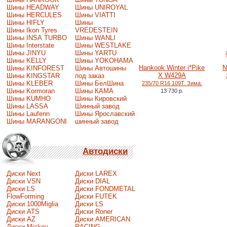
Шины HEADWAY
Шины UNIROYAL
Шины HERCULES
Шины VIATTI
Шины HIFLY
Шины
Шины Ikon Tyres
VREDESTEIN
Шины INSA TURBO
Шины WANLI
Шины Interstate
Шины WESTLAKE
Шины JINYU
Шины YARTU
Шины KELLY
Шины YOKOHAMA
Hankook Winter i*Pike
N
Шины KINFOREST
Шины Автошины
X W429A
Шины KINGSTAR
под заказ
Шины KLEBER
Шины БелШина
235/70 R16 109T. Зима.
Шины Kormoran
Шины КАМА
13 730 р.
Шины KUMHO
Шины Кировский
Шины LASSA
Шинный завод
Шины Laufenn
Шины Ярославский
Шины MARANGONI
шинный завод
Автодиски
Диски Next
Диски LAREX
Диски VSN
Диски DIAL
Диски LS
Диски FONDMETAL
FlowForming
Диски FUTEK
Диски 1000Miglia
Диски LS
Диски ATS
Диски Roner
Диски AZ
Диски AMERICAN
Диски Mickey
RACING