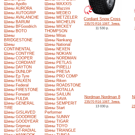
Шины Apollo
Шины MAXXIS
Шины AURORA
Шины Mazzini
Шины AUTOGRIP
Шины MEDEO
Шины AVALANCHE
Шины METZELER
Cordiant Snow Cross
Шины BARUM
Шины MICHELIN
235/70 R16 106T. Зима.
Шины BFGoodrich
Шины MICKEY
11 530 р.
Шины BOTO
THOMPSON
Шины
Шины Mitas
BRIDGESTONE
Шины Nankang
Шины
Шины National
CONTINENTAL
Шины NEXEN
Шины CONTYRE
Шины NOKIAN
Шины COOPER
Шины NORDMAN
Шины CORDIANT
Шины PETLAS
Шины DAYTON
Шины PIRELLI
Шины DUNLOP
Шины PRESA
Шины Ep Tyre
Шины PRO COMP
Шины FALKEN
Шины Riken
Шины Federal
Шины ROADSTONE
Шины FIRESTONE
Шины ROTALLA
Шины Forward
Шины SAILUN
Nordman Nordman 8
N
Шины FULDA
Шины SAVA
235/70 R16 106T. Зима.
Шины GENERAL
Шины SEMPERIT
13 030 р.
2
TIRE
Шины Start
Шины GISLAVED
Performer
Шины GOODRIDE
Шины SUNNY
Шины GOODYEAR
Шины TIGAR
Шины Gripmax
Шины TOYO
Шины GT-RADIAL
Шины TRIANGLE
Шины HANKOOK
Шины TUNGA