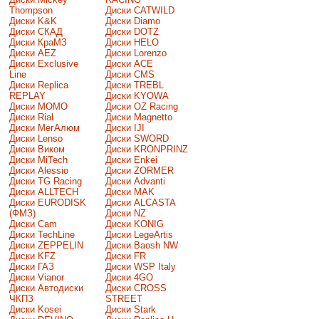
Thompson
Диски CATWILD
Диски K&K
Диски Diamo
Диски СКАД
Диски DOTZ
Диски КраМЗ
Диски HELO
Диски AEZ
Диски Lorenzo
Диски Exclusive
Диски ACE
Line
Диски CMS
Диски Replica
Диски TREBL
REPLAY
Диски KYOWA
Диски MOMO
Диски OZ Racing
Диски Rial
Диски Magnetto
Диски МегАлюм
Диски IJI
Диски Lenso
Диски SWORD
Диски Виком
Диски KRONPRINZ
Диски MiTech
Диски Enkei
Диски Alessio
Диски ZORMER
Диски TG Racing
Диски Advanti
Диски ALLTECH
Диски MAK
Диски EURODISK
Диски ALCASTA
(ФМЗ)
Диски NZ
Диски Cam
Диски KONIG
Диски TechLine
Диски LegeArtis
Диски ZEPPELIN
Диски Baosh NW
Диски KFZ
Диски FR
Диски ГАЗ
Диски WSP Italy
Диски Vianor
Диски 4GO
Диски Автодиски
Диски CROSS
ЧКПЗ
STREET
Диски Kosei
Диски Stark