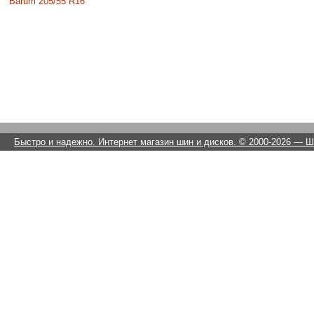
Barum 205/55 R16
Быстро и надежно. Интернет магазин шин и дисков. © 2000-2026
— Ши