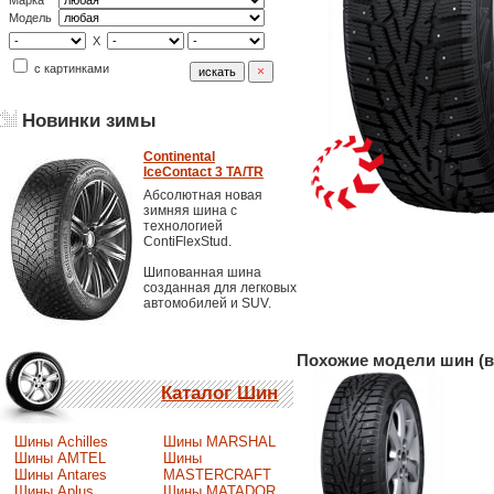
Марка
Модель
X
с картинками
Новинки зимы
Continental
IceContact 3 TA/TR
Абсолютная новая
зимняя шина с
технологией
ContiFlexStud.
Шипованная шина
созданная для легковых
автомобилей и SUV.
Похожие модели шин (в
Каталог Шин
Шины Achilles
Шины MARSHAL
Шины AMTEL
Шины
Шины Antares
MASTERCRAFT
Шины Aplus
Шины MATADOR