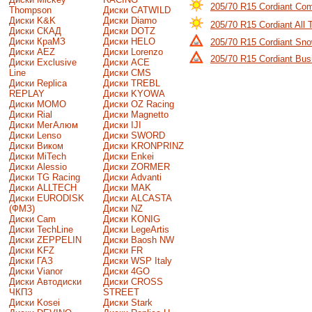
205/70 R15 Cordiant Com
Thompson
Диски CATWILD
Диски K&K
Диски Diamo
205/70 R15 Cordiant All 
Диски СКАД
Диски DOTZ
Диски КраМЗ
Диски HELO
205/70 R15 Cordiant Sn
Диски AEZ
Диски Lorenzo
205/70 R15 Cordiant Bu
Диски Exclusive
Диски ACE
Line
Диски CMS
Диски Replica
Диски TREBL
REPLAY
Диски KYOWA
Диски MOMO
Диски OZ Racing
Диски Rial
Диски Magnetto
Диски МегАлюм
Диски IJI
Диски Lenso
Диски SWORD
Диски Виком
Диски KRONPRINZ
Диски MiTech
Диски Enkei
Диски Alessio
Диски ZORMER
Диски TG Racing
Диски Advanti
Диски ALLTECH
Диски MAK
Диски EURODISK
Диски ALCASTA
(ФМЗ)
Диски NZ
Диски Cam
Диски KONIG
Диски TechLine
Диски LegeArtis
Диски ZEPPELIN
Диски Baosh NW
Диски KFZ
Диски FR
Диски ГАЗ
Диски WSP Italy
Диски Vianor
Диски 4GO
Диски Автодиски
Диски CROSS
ЧКПЗ
STREET
Диски Kosei
Диски Stark