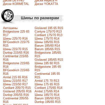
Диски DEVINO
Диски Replica H
Диски KORMETAL
Диски YOKATTA
Шины по размерам
Автошины
Gislaved 195 65 R15
Bridgestone 225 65
Contyre 175/70 R13
R17
Cordiant 175/70 R13
Шины 225/70 R16
Шины 175/70 R14
BFGoodrich 215/75
Шины 185/55 R15
R15
Barum 185/60 R14
Шины 215/70 R15
Barum 185/65 R15
Dunlop 215/65 R16
Bridgestone 185/65
Continental 215/65
R15
R16
Gislaved 185/65 R15
Bridgestone 215/65
Шины 195 60 R15
R16
Bridgestone 195 65
BFGoodrich 215/65
R15
R16
Continental 195 65
Amtel 215 65 R16
R15
Шины 215/55 R17
Amtel 175 70 R13
Шины 215/50 R17
Шины 175 65 R15
Сordiant 205/70 R15
Cordiant 175/65 R14
Gislaved 205/55 R16
Amtel 175/65 R14
Dunlop 205/55 R16
Шины 185/70 R14
Continental 205/55
Barum 195/50 R15
R16
Dunlop 195/65 R15