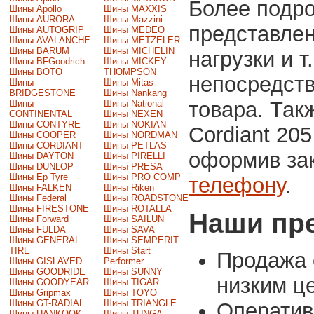
Более подр
Шины Apollo
Шины MAXXIS
Шины AURORA
Шины Mazzini
представлен
Шины AUTOGRIP
Шины MEDEO
Шины AVALANCHE
Шины METZELER
Шины BARUM
Шины MICHELIN
нагрузки и т
Шины BFGoodrich
Шины MICKEY
Шины BOTO
THOMPSON
непосредств
Шины
Шины Mitas
BRIDGESTONE
Шины Nankang
товара. Так
Шины
Шины National
CONTINENTAL
Шины NEXEN
Шины CONTYRE
Шины NOKIAN
Сordiant 20
Шины COOPER
Шины NORDMAN
Шины CORDIANT
Шины PETLAS
оформив зак
Шины DAYTON
Шины PIRELLI
Шины DUNLOP
Шины PRESA
Шины Ep Tyre
Шины PRO COMP
телефону
.
Шины FALKEN
Шины Riken
Шины Federal
Шины ROADSTONE
Шины FIRESTONE
Шины ROTALLA
Наши пр
Шины Forward
Шины SAILUN
Шины FULDA
Шины SAVA
Шины GENERAL
Шины SEMPERIT
TIRE
Шины Start
Продажа 
Шины GISLAVED
Performer
Шины GOODRIDE
Шины SUNNY
низким ц
Шины GOODYEAR
Шины TIGAR
Шины Gripmax
Шины TOYO
Шины GT-RADIAL
Шины TRIANGLE
Операти
Шины HANKOOK
Шины TUNGA