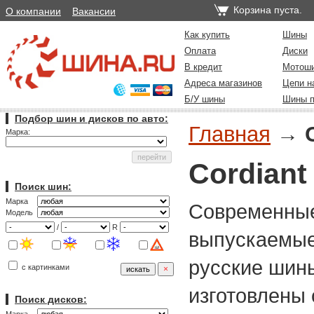
Корзина пуста.
О компании
Вакансии
Как купить
Шины
Оплата
Диски
В кредит
Мотош
Адреса магазинов
Цепи н
Б/У шины
Шины п
Подбор шин и дисков по авто:
Главная
→
Марка:
Сordiant
Поиск шин:
Марка
Современные
Модель
/
R
выпускаемые
русские шины
с картинками
изготовлены 
Поиск дисков: