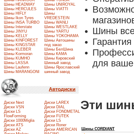
Шины HEADWAY
Шины UNIROYAL
Возможно
Шины HERCULES
Шины VIATTI
Шины HIFLY
Шины
магазино
Шины Ikon Tyres
VREDESTEIN
Шины INSA TURBO
Шины WANLI
Шины Interstate
Шины WESTLAKE
Шины все
Шины JINYU
Шины YARTU
Шины KELLY
Шины YOKOHAMA
Гарантия 
Шины KINFOREST
Шины Автошины
Шины KINGSTAR
под заказ
Шины KLEBER
Шины БелШина
Професси
Шины Kormoran
Шины КАМА
Шины KUMHO
Шины Кировский
для вашег
Шины LASSA
Шинный завод
Шины Laufenn
Шины Ярославский
Шины MARANGONI
шинный завод
Автодиски
Эти шины
Диски Next
Диски LAREX
Диски VSN
Диски DIAL
Диски LS
Диски FONDMETAL
FlowForming
Диски FUTEK
Диски 1000Miglia
Диски LS
Диски ATS
Диски Roner
Шины CORDIANT
Диски AZ
Диски AMERICAN
Диски Mickey
RACING