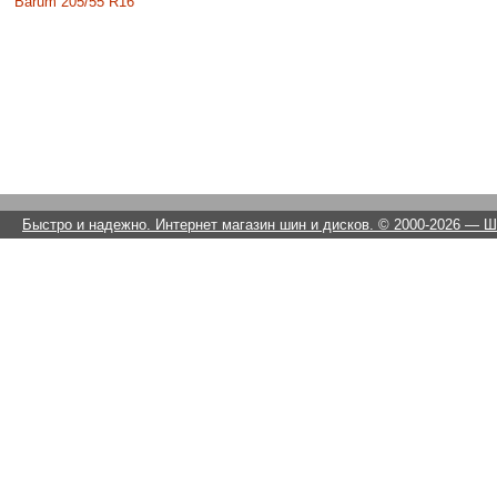
Barum 205/55 R16
Быстро и надежно. Интернет магазин шин и дисков. © 2000-2026
— Ши