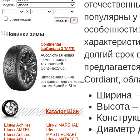
Марка
отечественны
Модель
X
популярны у
с картинками
особенности
Новинки зимы
характеристи
Continental
IceContact 3 TA/TR
долгий срок
Абсолютная новая
зимняя шина с
предлагаетс
технологией
ContiFlexStud.
Cordiant, об
Шипованная шина
созданная для легковых
автомобилей и SUV.
Ширина –
Высота –
Каталог Шин
Конструк
Шины Achilles
Шины MARSHAL
Диаметр 
Шины AMTEL
Шины
Шины Antares
MASTERCRAFT
Шины Aplus
Шины MATADOR