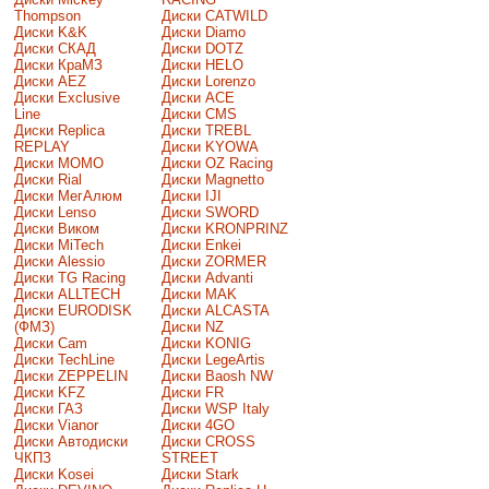
Thompson
Диски CATWILD
Диски K&K
Диски Diamo
Диски СКАД
Диски DOTZ
Диски КраМЗ
Диски HELO
Диски AEZ
Диски Lorenzo
Диски Exclusive
Диски ACE
Line
Диски CMS
Диски Replica
Диски TREBL
REPLAY
Диски KYOWA
Диски MOMO
Диски OZ Racing
Диски Rial
Диски Magnetto
Диски МегАлюм
Диски IJI
Диски Lenso
Диски SWORD
Диски Виком
Диски KRONPRINZ
Диски MiTech
Диски Enkei
Диски Alessio
Диски ZORMER
Диски TG Racing
Диски Advanti
Диски ALLTECH
Диски MAK
Диски EURODISK
Диски ALCASTA
(ФМЗ)
Диски NZ
Диски Cam
Диски KONIG
Диски TechLine
Диски LegeArtis
Диски ZEPPELIN
Диски Baosh NW
Диски KFZ
Диски FR
Диски ГАЗ
Диски WSP Italy
Диски Vianor
Диски 4GO
Диски Автодиски
Диски CROSS
ЧКПЗ
STREET
Диски Kosei
Диски Stark