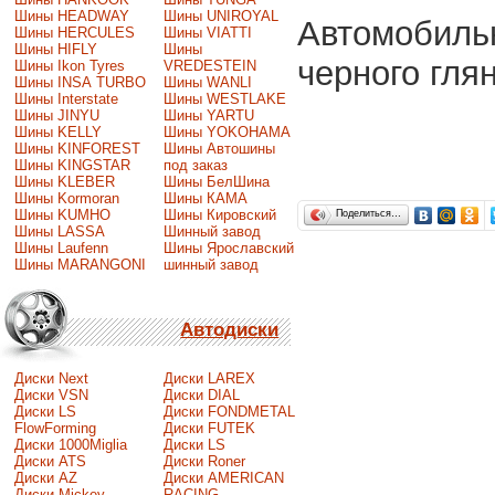
Шины HEADWAY
Шины UNIROYAL
Автомобиль
Шины HERCULES
Шины VIATTI
Шины HIFLY
Шины
черного гля
Шины Ikon Tyres
VREDESTEIN
Шины INSA TURBO
Шины WANLI
Шины Interstate
Шины WESTLAKE
Шины JINYU
Шины YARTU
Шины KELLY
Шины YOKOHAMA
Шины KINFOREST
Шины Автошины
Шины KINGSTAR
под заказ
Шины KLEBER
Шины БелШина
Шины Kormoran
Шины КАМА
Шины KUMHO
Шины Кировский
Поделиться…
Шины LASSA
Шинный завод
Шины Laufenn
Шины Ярославский
Шины MARANGONI
шинный завод
Автодиски
Диски Next
Диски LAREX
Диски VSN
Диски DIAL
Диски LS
Диски FONDMETAL
FlowForming
Диски FUTEK
Диски 1000Miglia
Диски LS
Диски ATS
Диски Roner
Диски AZ
Диски AMERICAN
Диски Mickey
RACING