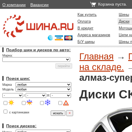
Корзина пуста.
О компании
Вакансии
Как купить
Шины
Оплата
Диски
В кредит
Мотош
Адреса магазинов
Цепи н
Б/У шины
Шины п
Подбор шин и дисков по авто:
Главная
→
Марка:
на складе.
алмаз-супе
Поиск шин:
Марка
Диски С
Модель
/
R
с картинками
Поиск дисков: