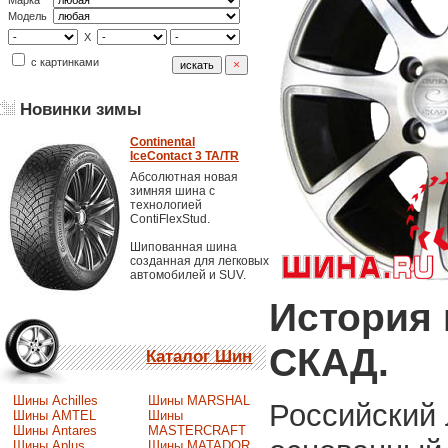
Марка
Модель
X
с картинками
Новинки зимы
Continental
IceContact 3 TA/TR
Абсолютная новая
зимняя шина с
технологией
ContiFlexStud.
Шипованная шина
созданная для легковых
автомобилей и SUV.
История 
СКАД.
Каталог Шин
Шины Achilles
Шины MARSHAL
Российский 
Шины AMTEL
Шины
Шины Antares
MASTERCRAFT
Шины Aplus
Шины MATADOR