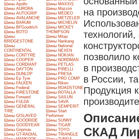
основанный 
Шины Apollo
Шины MAXXIS
Шины AURORA
Шины Mazzini
на производ
Шины AUTOGRIP
Шины MEDEO
Шины AVALANCHE
Шины METZELER
Использова
Шины BARUM
Шины MICHELIN
Шины BFGoodrich
Шины MICKEY
технологий,
Шины BOTO
THOMPSON
Шины
Шины Mitas
BRIDGESTONE
Шины Nankang
конструктор
Шины
Шины National
CONTINENTAL
Шины NEXEN
позволило к
Шины CONTYRE
Шины NOKIAN
Шины COOPER
Шины NORDMAN
Шины CORDIANT
Шины PETLAS
в производс
Шины DAYTON
Шины PIRELLI
Шины DUNLOP
Шины PRESA
в России, т
Шины Ep Tyre
Шины PRO COMP
Шины FALKEN
Шины Riken
Продукция 
Шины Federal
Шины ROADSTONE
Шины FIRESTONE
Шины ROTALLA
Шины Forward
Шины SAILUN
производите
Шины FULDA
Шины SAVA
Шины GENERAL
Шины SEMPERIT
TIRE
Шины Start
Описани
Шины GISLAVED
Performer
Шины GOODRIDE
Шины SUNNY
Шины GOODYEAR
Шины TIGAR
СКАД Ли
Шины Gripmax
Шины TOYO
Шины GT-RADIAL
Шины TRIANGLE
Шины HANKOOK
Шины TUNGA