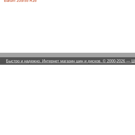
Barum 205/55 R16
Быстро и надежно. Интернет магазин шин и дисков. © 2000-2026
— Ши