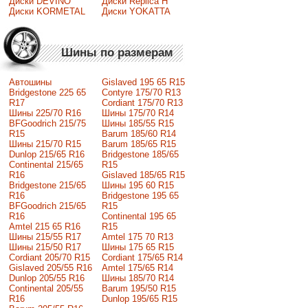
Диски DEVINO
Диски Replica H
Диски KORMETAL
Диски YOKATTA
Шины по размерам
Автошины
Gislaved 195 65 R15
Bridgestone 225 65
Contyre 175/70 R13
R17
Cordiant 175/70 R13
Шины 225/70 R16
Шины 175/70 R14
BFGoodrich 215/75
Шины 185/55 R15
R15
Barum 185/60 R14
Шины 215/70 R15
Barum 185/65 R15
Dunlop 215/65 R16
Bridgestone 185/65
Continental 215/65
R15
R16
Gislaved 185/65 R15
Bridgestone 215/65
Шины 195 60 R15
R16
Bridgestone 195 65
BFGoodrich 215/65
R15
R16
Continental 195 65
Amtel 215 65 R16
R15
Шины 215/55 R17
Amtel 175 70 R13
Шины 215/50 R17
Шины 175 65 R15
Сordiant 205/70 R15
Cordiant 175/65 R14
Gislaved 205/55 R16
Amtel 175/65 R14
Dunlop 205/55 R16
Шины 185/70 R14
Continental 205/55
Barum 195/50 R15
R16
Dunlop 195/65 R15