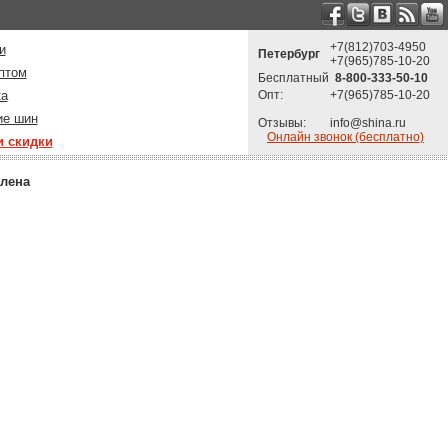
+7(812)703-4950
и
Петербург
+7(965)785-10-20
птом
Бесплатный
8-800-333-50-10
ка
Опт:
+7(965)785-10-20
ие шин
Отзывы:
info@shina.ru
Онлайн звонок (бесплатно)
и скидки
лена