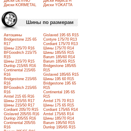
Диски DEVINO
Диски Replica H
Диски KORMETAL
Диски YOKATTA
Шины по размерам
Автошины
Gislaved 195 65 R15
Bridgestone 225 65
Contyre 175/70 R13
R17
Cordiant 175/70 R13
Шины 225/70 R16
Шины 175/70 R14
BFGoodrich 215/75
Шины 185/55 R15
R15
Barum 185/60 R14
Шины 215/70 R15
Barum 185/65 R15
Dunlop 215/65 R16
Bridgestone 185/65
Continental 215/65
R15
R16
Gislaved 185/65 R15
Bridgestone 215/65
Шины 195 60 R15
R16
Bridgestone 195 65
BFGoodrich 215/65
R15
R16
Continental 195 65
Amtel 215 65 R16
R15
Шины 215/55 R17
Amtel 175 70 R13
Шины 215/50 R17
Шины 175 65 R15
Сordiant 205/70 R15
Cordiant 175/65 R14
Gislaved 205/55 R16
Amtel 175/65 R14
Dunlop 205/55 R16
Шины 185/70 R14
Continental 205/55
Barum 195/50 R15
R16
Dunlop 195/65 R15