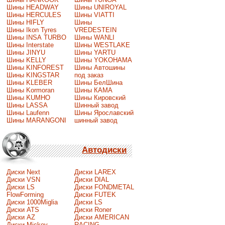
Шины HEADWAY
Шины UNIROYAL
Шины HERCULES
Шины VIATTI
Шины HIFLY
Шины
Шины Ikon Tyres
VREDESTEIN
Шины INSA TURBO
Шины WANLI
Шины Interstate
Шины WESTLAKE
Шины JINYU
Шины YARTU
Шины KELLY
Шины YOKOHAMA
Шины KINFOREST
Шины Автошины
Шины KINGSTAR
под заказ
Шины KLEBER
Шины БелШина
Шины Kormoran
Шины КАМА
Шины KUMHO
Шины Кировский
Шины LASSA
Шинный завод
Шины Laufenn
Шины Ярославский
Шины MARANGONI
шинный завод
Автодиски
Диски Next
Диски LAREX
Диски VSN
Диски DIAL
Диски LS
Диски FONDMETAL
FlowForming
Диски FUTEK
Диски 1000Miglia
Диски LS
Диски ATS
Диски Roner
Диски AZ
Диски AMERICAN
Диски Mickey
RACING