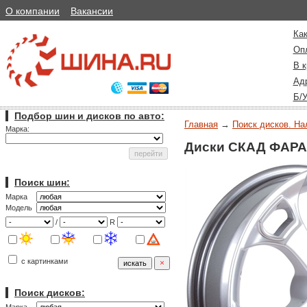
О компании
Вакансии
Как
Оп
В к
Ад
Б/
Подбор шин и дисков по авто:
Главная
→
Поиск дисков. На
Марка:
Диски СКАД ФАРА
Поиск шин:
Марка
Модель
/
R
с картинками
Поиск дисков: