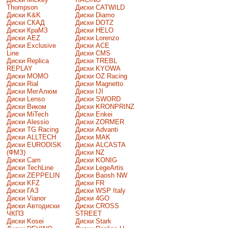
Thompson
Диски CATWILD
Диски K&K
Диски Diamo
Диски СКАД
Диски DOTZ
Диски КраМЗ
Диски HELO
Диски AEZ
Диски Lorenzo
Диски Exclusive
Диски ACE
Line
Диски CMS
Диски Replica
Диски TREBL
REPLAY
Диски KYOWA
Диски MOMO
Диски OZ Racing
Диски Rial
Диски Magnetto
Диски МегАлюм
Диски IJI
Диски Lenso
Диски SWORD
Диски Виком
Диски KRONPRINZ
Диски MiTech
Диски Enkei
Диски Alessio
Диски ZORMER
Диски TG Racing
Диски Advanti
Диски ALLTECH
Диски MAK
Диски EURODISK
Диски ALCASTA
(ФМЗ)
Диски NZ
Диски Cam
Диски KONIG
Диски TechLine
Диски LegeArtis
Диски ZEPPELIN
Диски Baosh NW
Диски KFZ
Диски FR
Диски ГАЗ
Диски WSP Italy
Диски Vianor
Диски 4GO
Диски Автодиски
Диски CROSS
ЧКПЗ
STREET
Диски Kosei
Диски Stark