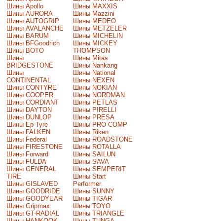
Шины Apollo
Шины MAXXIS
Шины AURORA
Шины Mazzini
Шины AUTOGRIP
Шины MEDEO
Шины AVALANCHE
Шины METZELER
Шины BARUM
Шины MICHELIN
Шины BFGoodrich
Шины MICKEY
Шины BOTO
THOMPSON
Шины
Шины Mitas
BRIDGESTONE
Шины Nankang
Шины
Шины National
CONTINENTAL
Шины NEXEN
Шины CONTYRE
Шины NOKIAN
Шины COOPER
Шины NORDMAN
Шины CORDIANT
Шины PETLAS
Шины DAYTON
Шины PIRELLI
Шины DUNLOP
Шины PRESA
Шины Ep Tyre
Шины PRO COMP
Шины FALKEN
Шины Riken
Шины Federal
Шины ROADSTONE
Шины FIRESTONE
Шины ROTALLA
Шины Forward
Шины SAILUN
Шины FULDA
Шины SAVA
Шины GENERAL
Шины SEMPERIT
TIRE
Шины Start
Шины GISLAVED
Performer
Шины GOODRIDE
Шины SUNNY
Шины GOODYEAR
Шины TIGAR
Шины Gripmax
Шины TOYO
Шины GT-RADIAL
Шины TRIANGLE
Шины HANKOOK
Шины TUNGA