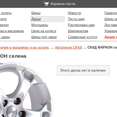
Корзина пуста.
 купить
Шины
Новости
Гаранти
лата
Диски
Тесты шин
Шины о
редит
Мотошины
Распродажа шин
Достав
реса магазинов
Цепи на колёса
Шиномонтаж
Хранен
У шины
Шины под заказ
Сервисные услуги
Акции 
личие в магазинах и на складе.
→
Автодиски СКАД
→
СКАД ФАРАОН се
ОН селена
Этого диска нет в наличии.