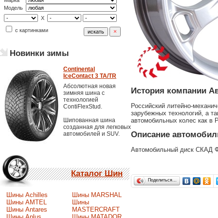
Марка
Модель
X
с картинками
Новинки зимы
Continental
IceContact 3 TA/TR
Абсолютная новая
История компании А
зимняя шина с
технологией
Российский литейно-механич
ContiFlexStud.
зарубежных технологий, а т
автомобильных колес как в 
Шипованная шина
созданная для легковых
Описание автомобил
автомобилей и SUV.
Автомобильный диск СКАД Ф
Каталог Шин
Поделиться…
Шины Achilles
Шины MARSHAL
Шины AMTEL
Шины
Шины Antares
MASTERCRAFT
Шины Aplus
Шины MATADOR