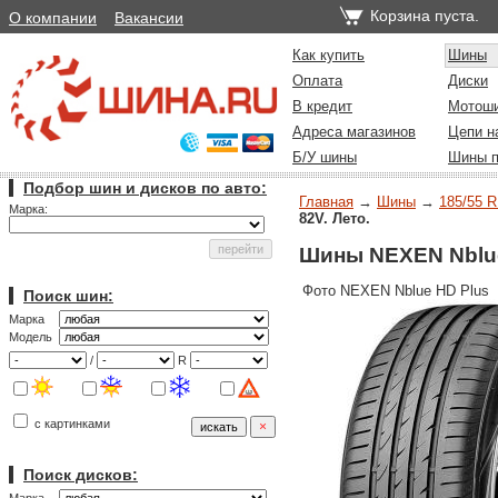
Корзина пуста.
О компании
Вакансии
Как купить
Шины
Оплата
Диски
В кредит
Мотош
Адреса магазинов
Цепи н
Б/У шины
Шины п
Подбор шин и дисков по авто:
Главная
→
Шины
→
185/55 R
Марка:
82V. Лето.
Шины NEXEN Nblue 
Фото NEXEN Nblue HD Plus
Поиск шин:
Марка
Модель
/
R
с картинками
Поиск дисков: