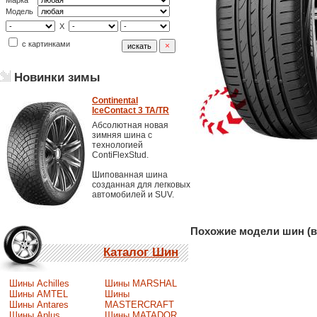
Марка
Модель
X
с картинками
Новинки зимы
Continental
IceContact 3 TA/TR
Абсолютная новая
зимняя шина с
технологией
ContiFlexStud.
Шипованная шина
созданная для легковых
автомобилей и SUV.
Похожие модели шин (в
Каталог Шин
Шины Achilles
Шины MARSHAL
Шины AMTEL
Шины
Шины Antares
MASTERCRAFT
Шины Aplus
Шины MATADOR