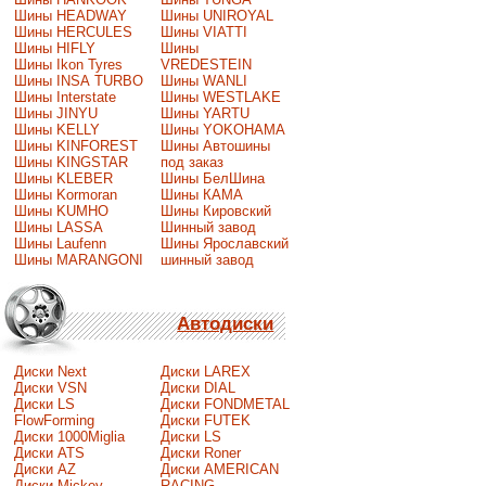
Шины HEADWAY
Шины UNIROYAL
Шины HERCULES
Шины VIATTI
Шины HIFLY
Шины
Шины Ikon Tyres
VREDESTEIN
Шины INSA TURBO
Шины WANLI
Шины Interstate
Шины WESTLAKE
Шины JINYU
Шины YARTU
Шины KELLY
Шины YOKOHAMA
Шины KINFOREST
Шины Автошины
Шины KINGSTAR
под заказ
Шины KLEBER
Шины БелШина
Шины Kormoran
Шины КАМА
Шины KUMHO
Шины Кировский
Шины LASSA
Шинный завод
Шины Laufenn
Шины Ярославский
Шины MARANGONI
шинный завод
Автодиски
Диски Next
Диски LAREX
Диски VSN
Диски DIAL
Диски LS
Диски FONDMETAL
FlowForming
Диски FUTEK
Диски 1000Miglia
Диски LS
Диски ATS
Диски Roner
Диски AZ
Диски AMERICAN
Диски Mickey
RACING