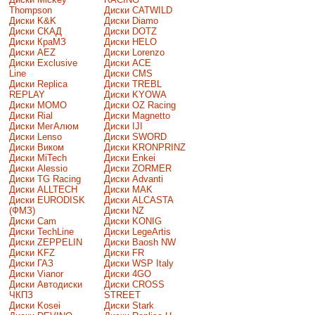
Thompson
Диски CATWILD
Диски K&K
Диски Diamo
Диски СКАД
Диски DOTZ
Диски КраМЗ
Диски HELO
Диски AEZ
Диски Lorenzo
Диски Exclusive
Диски ACE
Line
Диски CMS
Диски Replica
Диски TREBL
REPLAY
Диски KYOWA
Диски MOMO
Диски OZ Racing
Диски Rial
Диски Magnetto
Диски МегАлюм
Диски IJI
Диски Lenso
Диски SWORD
Диски Виком
Диски KRONPRINZ
Диски MiTech
Диски Enkei
Диски Alessio
Диски ZORMER
Диски TG Racing
Диски Advanti
Диски ALLTECH
Диски MAK
Диски EURODISK
Диски ALCASTA
(ФМЗ)
Диски NZ
Диски Cam
Диски KONIG
Диски TechLine
Диски LegeArtis
Диски ZEPPELIN
Диски Baosh NW
Диски KFZ
Диски FR
Диски ГАЗ
Диски WSP Italy
Диски Vianor
Диски 4GO
Диски Автодиски
Диски CROSS
ЧКПЗ
STREET
Диски Kosei
Диски Stark