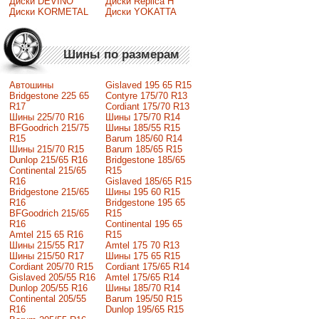
Диски DEVINO
Диски Replica H
Диски KORMETAL
Диски YOKATTA
Шины по размерам
Автошины
Gislaved 195 65 R15
Bridgestone 225 65
Contyre 175/70 R13
R17
Cordiant 175/70 R13
Шины 225/70 R16
Шины 175/70 R14
BFGoodrich 215/75
Шины 185/55 R15
R15
Barum 185/60 R14
Шины 215/70 R15
Barum 185/65 R15
Dunlop 215/65 R16
Bridgestone 185/65
Continental 215/65
R15
R16
Gislaved 185/65 R15
Bridgestone 215/65
Шины 195 60 R15
R16
Bridgestone 195 65
BFGoodrich 215/65
R15
R16
Continental 195 65
Amtel 215 65 R16
R15
Шины 215/55 R17
Amtel 175 70 R13
Шины 215/50 R17
Шины 175 65 R15
Сordiant 205/70 R15
Cordiant 175/65 R14
Gislaved 205/55 R16
Amtel 175/65 R14
Dunlop 205/55 R16
Шины 185/70 R14
Continental 205/55
Barum 195/50 R15
R16
Dunlop 195/65 R15