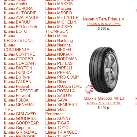
Шины Apollo
Шины MAXXIS
Шины AURORA
Шины Mazzini
Шины AUTOGRIP
Шины MEDEO
Шины AVALANCHE
Шины METZELER
Nexen N'Fera Primus V
Шины BARUM
Шины MICHELIN
185/55 R15 82V. Лето.
Шины BFGoodrich
Шины MICKEY
5 580 р.
Шины BOTO
THOMPSON
Шины
Шины Mitas
BRIDGESTONE
Шины Nankang
Шины
Шины National
CONTINENTAL
Шины NEXEN
Шины CONTYRE
Шины NOKIAN
Шины COOPER
Шины NORDMAN
Шины CORDIANT
Шины PETLAS
Шины DAYTON
Шины PIRELLI
Шины DUNLOP
Шины PRESA
Шины Ep Tyre
Шины PRO COMP
Шины FALKEN
Шины Riken
Шины Federal
Шины ROADSTONE
Шины FIRESTONE
Шины ROTALLA
Шины Forward
Шины SAILUN
Maxxis Mecotra MP10
I
Шины FULDA
Шины SAVA
185/55 R15 82H. Лето.
1
Шины GENERAL
Шины SEMPERIT
5 440 р.
TIRE
Шины Start
Шины GISLAVED
Performer
Шины GOODRIDE
Шины SUNNY
Шины GOODYEAR
Шины TIGAR
Шины Gripmax
Шины TOYO
Шины GT-RADIAL
Шины TRIANGLE
Шины HANKOOK
Шины TUNGA