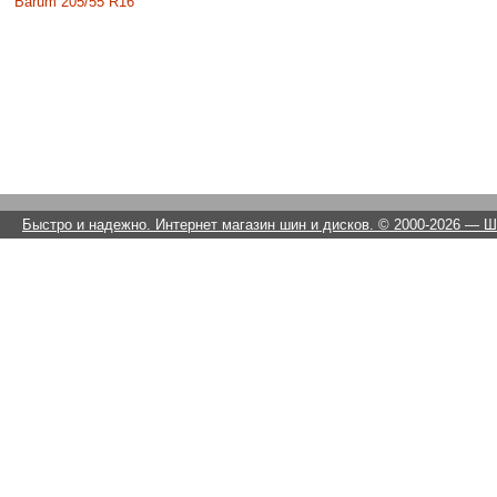
Barum 205/55 R16
Быстро и надежно. Интернет магазин шин и дисков. © 2000-2026
— Ши