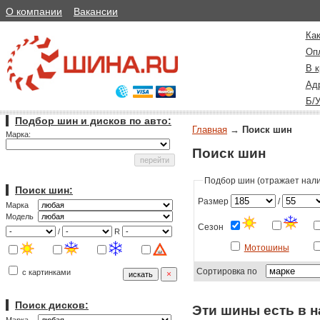
О компании
Вакансии
Как
Оп
В к
Ад
Б/
Подбор шин и дисков по авто:
Главная
→
Поиск шин
Марка:
Поиск шин
Подбор шин (отражает налич
Поиск шин:
Размер
/
Марка
Модель
Сезон
/
R
Мотошины
Сортировка по
с картинками
Поиск дисков:
Эти шины есть в н