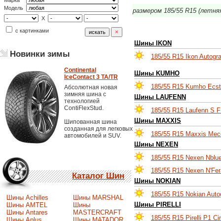
Марка
Модель
размером 185/55 R15 (летня
X
с картинками
Шины IKON
Новинки зимы
185/55 R15 Ikon Autogr
Continental
Шины KUMHO
IceContact 3 TA/TR
185/55 R15 Kumho Ecs
Абсолютная новая
зимняя шина с
Шины LAUFENN
технологией
ContiFlexStud.
185/55 R15 Laufenn S 
Шины MAXXIS
Шипованная шина
созданная для легковых
185/55 R15 Maxxis Mec
автомобилей и SUV.
Шины NEXEN
185/55 R15 Nexen Nblu
185/55 R15 Nexen N'Fe
Каталог Шин
Шины NOKIAN
185/55 R15 Nokian Auto
Шины Achilles
Шины MARSHAL
Шины PIRELLI
Шины AMTEL
Шины
Шины Antares
MASTERCRAFT
185/55 R15 Pirelli P1 Ci
Шины Aplus
Шины MATADOR