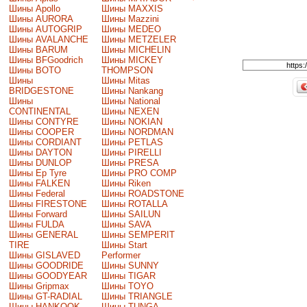
Шины Apollo
Шины MAXXIS
Шины AURORA
Шины Mazzini
Шины AUTOGRIP
Шины MEDEO
Шины AVALANCHE
Шины METZELER
Шины BARUM
Шины MICHELIN
Шины BFGoodrich
Шины MICKEY
Шины BOTO
THOMPSON
Шины
Шины Mitas
BRIDGESTONE
Шины Nankang
Шины
Шины National
CONTINENTAL
Шины NEXEN
Шины CONTYRE
Шины NOKIAN
Шины COOPER
Шины NORDMAN
Шины CORDIANT
Шины PETLAS
Шины DAYTON
Шины PIRELLI
Шины DUNLOP
Шины PRESA
Шины Ep Tyre
Шины PRO COMP
Шины FALKEN
Шины Riken
Шины Federal
Шины ROADSTONE
Шины FIRESTONE
Шины ROTALLA
Шины Forward
Шины SAILUN
Шины FULDA
Шины SAVA
Шины GENERAL
Шины SEMPERIT
TIRE
Шины Start
Шины GISLAVED
Performer
Шины GOODRIDE
Шины SUNNY
Шины GOODYEAR
Шины TIGAR
Шины Gripmax
Шины TOYO
Шины GT-RADIAL
Шины TRIANGLE
Шины HANKOOK
Шины TUNGA