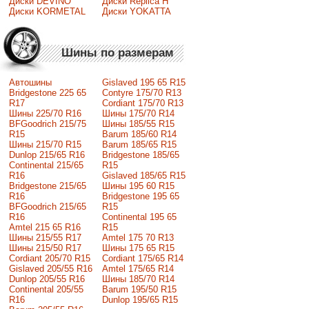
Диски DEVINO
Диски Replica H
Диски KORMETAL
Диски YOKATTA
Шины по размерам
Автошины
Gislaved 195 65 R15
Bridgestone 225 65
Contyre 175/70 R13
R17
Cordiant 175/70 R13
Шины 225/70 R16
Шины 175/70 R14
BFGoodrich 215/75
Шины 185/55 R15
R15
Barum 185/60 R14
Шины 215/70 R15
Barum 185/65 R15
Dunlop 215/65 R16
Bridgestone 185/65
Continental 215/65
R15
R16
Gislaved 185/65 R15
Bridgestone 215/65
Шины 195 60 R15
R16
Bridgestone 195 65
BFGoodrich 215/65
R15
R16
Continental 195 65
Amtel 215 65 R16
R15
Шины 215/55 R17
Amtel 175 70 R13
Шины 215/50 R17
Шины 175 65 R15
Сordiant 205/70 R15
Cordiant 175/65 R14
Gislaved 205/55 R16
Amtel 175/65 R14
Dunlop 205/55 R16
Шины 185/70 R14
Continental 205/55
Barum 195/50 R15
R16
Dunlop 195/65 R15