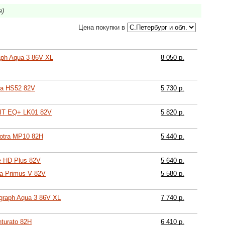
я)
Цена покупки в
aph Aqua 3 86V XL
8 050 р.
ta HS52 82V
5 730 р.
FIT EQ+ LK01 82V
5 820 р.
otra MP10 82H
5 440 р.
e HD Plus 82V
5 640 р.
ra Primus V 82V
5 580 р.
graph Aqua 3 86V XL
7 740 р.
nturato 82H
6 410 р.