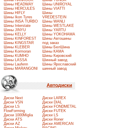
Шины HEADWAY
Шины UNIROYAL
Шины HERCULES
Шины VIATTI
Шины HIFLY
Шины
Шины Ikon Tyres
VREDESTEIN
Шины INSA TURBO
Шины WANLI
Шины Interstate
Шины WESTLAKE
Шины JINYU
Шины YARTU
Шины KELLY
Шины YOKOHAMA
Шины KINFOREST
Шины Автошины
Шины KINGSTAR
под заказ
Шины KLEBER
Шины БелШина
Шины Kormoran
Шины КАМА
Шины KUMHO
Шины Кировский
Шины LASSA
Шинный завод
Шины Laufenn
Шины Ярославский
Шины MARANGONI
шинный завод
Автодиски
Диски Next
Диски LAREX
Диски VSN
Диски DIAL
Диски LS
Диски FONDMETAL
FlowForming
Диски FUTEK
Диски 1000Miglia
Диски LS
Диски ATS
Диски Roner
Диски AZ
Диски AMERICAN
Диски Mickey
RACING