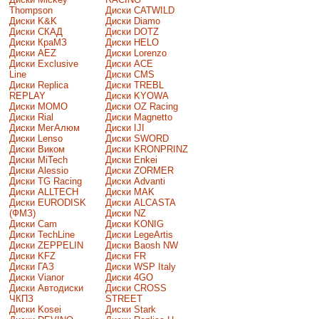
Thompson
Диски CATWILD
Диски K&K
Диски Diamo
Диски СКАД
Диски DOTZ
Диски КраМЗ
Диски HELO
Диски AEZ
Диски Lorenzo
Диски Exclusive
Диски ACE
Line
Диски CMS
Диски Replica
Диски TREBL
REPLAY
Диски KYOWA
Диски MOMO
Диски OZ Racing
Диски Rial
Диски Magnetto
Диски МегАлюм
Диски IJI
Диски Lenso
Диски SWORD
Диски Виком
Диски KRONPRINZ
Диски MiTech
Диски Enkei
Диски Alessio
Диски ZORMER
Диски TG Racing
Диски Advanti
Диски ALLTECH
Диски MAK
Диски EURODISK
Диски ALCASTA
(ФМЗ)
Диски NZ
Диски Cam
Диски KONIG
Диски TechLine
Диски LegeArtis
Диски ZEPPELIN
Диски Baosh NW
Диски KFZ
Диски FR
Диски ГАЗ
Диски WSP Italy
Диски Vianor
Диски 4GO
Диски Автодиски
Диски CROSS
ЧКПЗ
STREET
Диски Kosei
Диски Stark