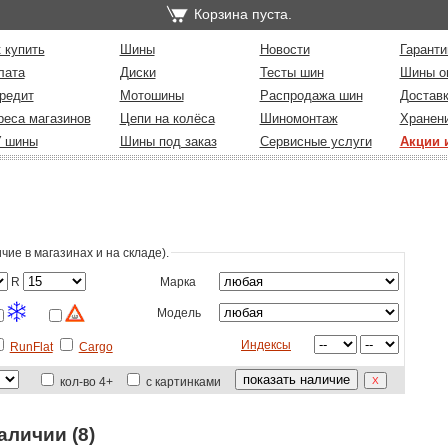
Корзина пуста.
 купить
Шины
Новости
Гаранти
лата
Диски
Тесты шин
Шины о
редит
Мотошины
Распродажа шин
Достав
реса магазинов
Цепи на колёса
Шиномонтаж
Хранен
У шины
Шины под заказ
Сервисные услуги
Акции 
ие в магазинах и на складе)
.
R
Марка
Модель
Индексы
RunFlat
Cargo
кол-во 4+
с картинками
аличии (8)