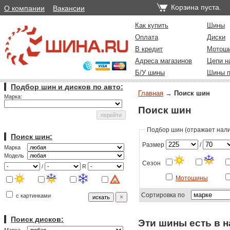
Корзина пуста.
О компании
Вакансии
Как купить
Шины
Оплата
Диски
В кредит
Мотош
Адреса магазинов
Цепи н
Б/У шины
Шины п
Подбор шин и дисков по авто:
Главная
→
Поиск шин
Марка:
Поиск шин
Подбор шин (отражает налич
Поиск шин:
Размер
/
Марка
Модель
Сезон
/
R
Мотошины
Сортировка по
с картинками
Поиск дисков:
Эти шины есть в н