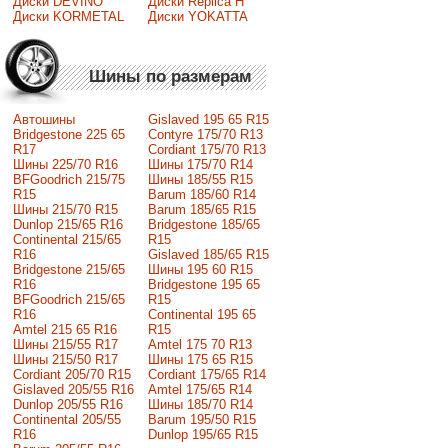
Диски DEVINO
Диски Replica H
Диски KORMETAL
Диски YOKATTA
Шины по размерам
Автошины
Gislaved 195 65 R15
Bridgestone 225 65
Contyre 175/70 R13
R17
Cordiant 175/70 R13
Шины 225/70 R16
Шины 175/70 R14
BFGoodrich 215/75
Шины 185/55 R15
R15
Barum 185/60 R14
Шины 215/70 R15
Barum 185/65 R15
Dunlop 215/65 R16
Bridgestone 185/65
Continental 215/65
R15
R16
Gislaved 185/65 R15
Bridgestone 215/65
Шины 195 60 R15
R16
Bridgestone 195 65
BFGoodrich 215/65
R15
R16
Continental 195 65
Amtel 215 65 R16
R15
Шины 215/55 R17
Amtel 175 70 R13
Шины 215/50 R17
Шины 175 65 R15
Сordiant 205/70 R15
Cordiant 175/65 R14
Gislaved 205/55 R16
Amtel 175/65 R14
Dunlop 205/55 R16
Шины 185/70 R14
Continental 205/55
Barum 195/50 R15
R16
Dunlop 195/65 R15