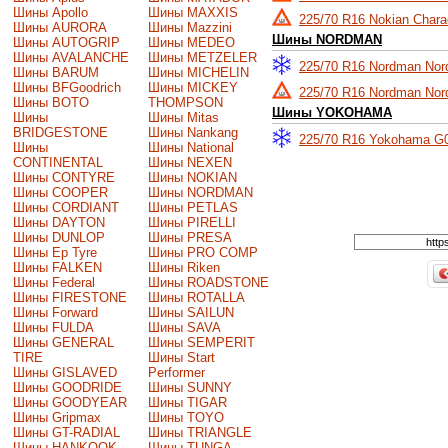
Шины Apollo
Шины MAXXIS
225/70 R16 Nokian Chara
Шины AURORA
Шины Mazzini
Шины NORDMAN
Шины AUTOGRIP
Шины MEDEO
Шины AVALANCHE
Шины METZELER
225/70 R16 Nordman No
Шины BARUM
Шины MICHELIN
Шины BFGoodrich
Шины MICKEY
225/70 R16 Nordman Nor
Шины BOTO
THOMPSON
Шины YOKOHAMA
Шины
Шины Mitas
BRIDGESTONE
Шины Nankang
225/70 R16 Yokohama G
Шины
Шины National
CONTINENTAL
Шины NEXEN
Шины CONTYRE
Шины NOKIAN
Шины COOPER
Шины NORDMAN
Шины CORDIANT
Шины PETLAS
Шины DAYTON
Шины PIRELLI
Шины DUNLOP
Шины PRESA
Шины Ep Tyre
Шины PRO COMP
Шины FALKEN
Шины Riken
Шины Federal
Шины ROADSTONE
Шины FIRESTONE
Шины ROTALLA
Шины Forward
Шины SAILUN
Шины FULDA
Шины SAVA
Шины GENERAL
Шины SEMPERIT
TIRE
Шины Start
Шины GISLAVED
Performer
Шины GOODRIDE
Шины SUNNY
Шины GOODYEAR
Шины TIGAR
Шины Gripmax
Шины TOYO
Шины GT-RADIAL
Шины TRIANGLE
Шины HANKOOK
Шины TUNGA