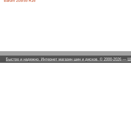
Barum 205/55 R16
Быстро и надежно. Интернет магазин шин и дисков. © 2000-2026
— Ши