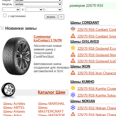
Марка
Модель
размером 225/70 R16
X
с картинками
Шины CORDIANT
Новинки зимы
225/70 R16 Cordiant Cordi
225/70 R16 Cordiant Sno
Continental
IceContact 3 TA/TR
Шины GISLAVED
Абсолютная новая
225/70 R16 Gislaved Eco
зимняя шина с
технологией
225/70 R16 Gislaved Nor
ContiFlexStud.
225/70 R16 Gislaved Ice
Шипованная шина
Шины IKON
созданная для легковых
автомобилей и SUV.
225/70 R16 Ikon Charact
Шины KUMHO
225/70 R16 Kumho Crug
Каталог Шин
225/70 R16 Kumho Solu
Шины NOKIAN
Шины Achilles
Шины MARSHAL
Шины AMTEL
Шины
225/70 R16 Nokian Char
Шины Antares
MASTERCRAFT
225/70 R16 Nokian Chara
Шины Aplus
Шины MATADOR