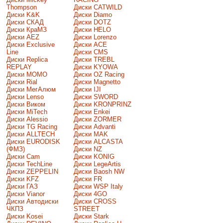
Thompson
Диски CATWILD
Диски K&K
Диски Diamo
Диски СКАД
Диски DOTZ
Диски КраМЗ
Диски HELO
Диски AEZ
Диски Lorenzo
Диски Exclusive
Диски ACE
Line
Диски CMS
Диски Replica
Диски TREBL
REPLAY
Диски KYOWA
Диски MOMO
Диски OZ Racing
Диски Rial
Диски Magnetto
Диски МегАлюм
Диски IJI
Диски Lenso
Диски SWORD
Диски Виком
Диски KRONPRINZ
Диски MiTech
Диски Enkei
Диски Alessio
Диски ZORMER
Диски TG Racing
Диски Advanti
Диски ALLTECH
Диски MAK
Диски EURODISK
Диски ALCASTA
(ФМЗ)
Диски NZ
Диски Cam
Диски KONIG
Диски TechLine
Диски LegeArtis
Диски ZEPPELIN
Диски Baosh NW
Диски KFZ
Диски FR
Диски ГАЗ
Диски WSP Italy
Диски Vianor
Диски 4GO
Диски Автодиски
Диски CROSS
ЧКПЗ
STREET
Диски Kosei
Диски Stark