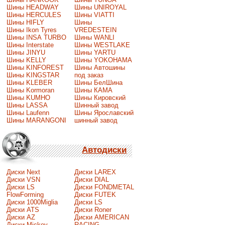
Шины HEADWAY
Шины UNIROYAL
Шины HERCULES
Шины VIATTI
Шины HIFLY
Шины
Шины Ikon Tyres
VREDESTEIN
Шины INSA TURBO
Шины WANLI
Шины Interstate
Шины WESTLAKE
Шины JINYU
Шины YARTU
Шины KELLY
Шины YOKOHAMA
Шины KINFOREST
Шины Автошины
Шины KINGSTAR
под заказ
Шины KLEBER
Шины БелШина
Шины Kormoran
Шины КАМА
Шины KUMHO
Шины Кировский
Шины LASSA
Шинный завод
Шины Laufenn
Шины Ярославский
Шины MARANGONI
шинный завод
Автодиски
Диски Next
Диски LAREX
Диски VSN
Диски DIAL
Диски LS
Диски FONDMETAL
FlowForming
Диски FUTEK
Диски 1000Miglia
Диски LS
Диски ATS
Диски Roner
Диски AZ
Диски AMERICAN
Диски Mickey
RACING