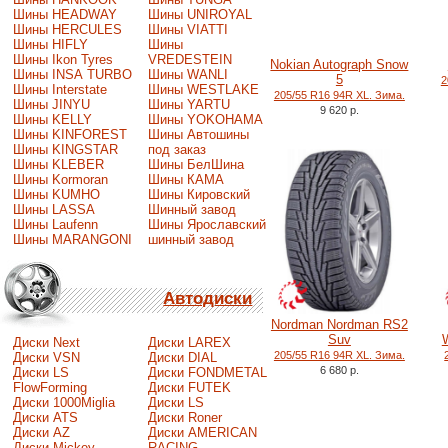
Шины HEADWAY
Шины UNIROYAL
Шины HERCULES
Шины VIATTI
Шины HIFLY
Шины
Шины Ikon Tyres
VREDESTEIN
Nokian Autograph Snow
Шины INSA TURBO
Шины WANLI
5
2
Шины Interstate
Шины WESTLAKE
205/55 R16 94R XL. Зима.
Шины JINYU
Шины YARTU
9 620 р.
Шины KELLY
Шины YOKOHAMA
Шины KINFOREST
Шины Автошины
Шины KINGSTAR
под заказ
Шины KLEBER
Шины БелШина
Шины Kormoran
Шины КАМА
Шины KUMHO
Шины Кировский
Шины LASSA
Шинный завод
Шины Laufenn
Шины Ярославский
Шины MARANGONI
шинный завод
Автодиски
Nordman Nordman RS2
Suv
Диски Next
Диски LAREX
205/55 R16 94R XL. Зима.
Диски VSN
Диски DIAL
6 680 р.
Диски LS
Диски FONDMETAL
FlowForming
Диски FUTEK
Диски 1000Miglia
Диски LS
Диски ATS
Диски Roner
Диски AZ
Диски AMERICAN
Диски Mickey
RACING