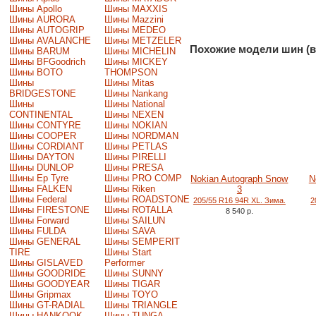
Шины Apollo
Шины MAXXIS
Шины AURORA
Шины Mazzini
Шины AUTOGRIP
Шины MEDEO
Шины AVALANCHE
Шины METZELER
Похожие модели шин (в
Шины BARUM
Шины MICHELIN
Шины BFGoodrich
Шины MICKEY
Шины BOTO
THOMPSON
Шины
Шины Mitas
BRIDGESTONE
Шины Nankang
Шины
Шины National
CONTINENTAL
Шины NEXEN
Шины CONTYRE
Шины NOKIAN
Шины COOPER
Шины NORDMAN
Шины CORDIANT
Шины PETLAS
Шины DAYTON
Шины PIRELLI
Шины DUNLOP
Шины PRESA
Шины Ep Tyre
Шины PRO COMP
Nokian Autograph Snow
N
Шины FALKEN
Шины Riken
3
Шины Federal
Шины ROADSTONE
205/55 R16 94R XL. Зима.
2
Шины FIRESTONE
Шины ROTALLA
8 540 р.
Шины Forward
Шины SAILUN
Шины FULDA
Шины SAVA
Шины GENERAL
Шины SEMPERIT
TIRE
Шины Start
Шины GISLAVED
Performer
Шины GOODRIDE
Шины SUNNY
Шины GOODYEAR
Шины TIGAR
Шины Gripmax
Шины TOYO
Шины GT-RADIAL
Шины TRIANGLE
Шины HANKOOK
Шины TUNGA