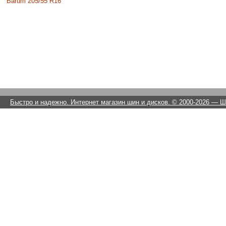
Barum 205/55 R16
Быстро и надежно. Интернет магазин шин и дисков. © 2000-2026
— Ши