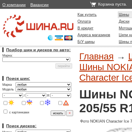
Корзина пуста.
О компании
Вакансии
Как купить
Шины
Оплата
Диски
В кредит
Мотош
Адреса магазинов
Цепи н
Б/У шины
Шины п
Подбор шин и дисков по авто:
Главная
→
Марка:
Шины NOKIAN
Character Ic
Поиск шин:
Марка
Шины NO
Модель
/
R
205/55 R
с картинками
Фото NOKIAN Character Ice 
Поиск дисков: