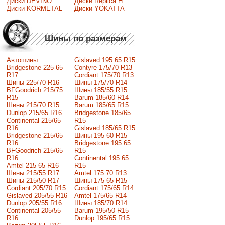
Диски DEVINO
Диски Replica H
Диски KORMETAL
Диски YOKATTA
Шины по размерам
Автошины
Gislaved 195 65 R15
Bridgestone 225 65
Contyre 175/70 R13
R17
Cordiant 175/70 R13
Шины 225/70 R16
Шины 175/70 R14
BFGoodrich 215/75
Шины 185/55 R15
R15
Barum 185/60 R14
Шины 215/70 R15
Barum 185/65 R15
Dunlop 215/65 R16
Bridgestone 185/65
Continental 215/65
R15
R16
Gislaved 185/65 R15
Bridgestone 215/65
Шины 195 60 R15
R16
Bridgestone 195 65
BFGoodrich 215/65
R15
R16
Continental 195 65
Amtel 215 65 R16
R15
Шины 215/55 R17
Amtel 175 70 R13
Шины 215/50 R17
Шины 175 65 R15
Сordiant 205/70 R15
Cordiant 175/65 R14
Gislaved 205/55 R16
Amtel 175/65 R14
Dunlop 205/55 R16
Шины 185/70 R14
Continental 205/55
Barum 195/50 R15
R16
Dunlop 195/65 R15