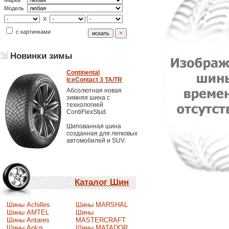
Марка
Модель
X
с картинками
Новинки зимы
Continental
IceContact 3 TA/TR
Абсолютная новая
зимняя шина с
технологией
ContiFlexStud.
Шипованная шина
созданная для легковых
автомобилей и SUV.
Каталог Шин
Шины Achilles
Шины MARSHAL
Шины AMTEL
Шины
Шины Antares
MASTERCRAFT
Шины Aplus
Шины MATADOR