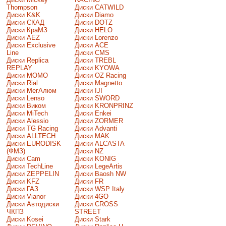
Thompson
Диски CATWILD
Диски K&K
Диски Diamo
Диски СКАД
Диски DOTZ
Диски КраМЗ
Диски HELO
Диски AEZ
Диски Lorenzo
Диски Exclusive
Диски ACE
Line
Диски CMS
Диски Replica
Диски TREBL
REPLAY
Диски KYOWA
Диски MOMO
Диски OZ Racing
Диски Rial
Диски Magnetto
Диски МегАлюм
Диски IJI
Диски Lenso
Диски SWORD
Диски Виком
Диски KRONPRINZ
Диски MiTech
Диски Enkei
Диски Alessio
Диски ZORMER
Диски TG Racing
Диски Advanti
Диски ALLTECH
Диски MAK
Диски EURODISK
Диски ALCASTA
(ФМЗ)
Диски NZ
Диски Cam
Диски KONIG
Диски TechLine
Диски LegeArtis
Диски ZEPPELIN
Диски Baosh NW
Диски KFZ
Диски FR
Диски ГАЗ
Диски WSP Italy
Диски Vianor
Диски 4GO
Диски Автодиски
Диски CROSS
ЧКПЗ
STREET
Диски Kosei
Диски Stark