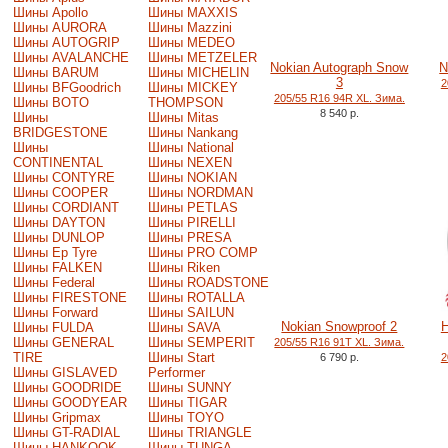
Шины Apollo
Шины MAXXIS
Шины AURORA
Шины Mazzini
Шины AUTOGRIP
Шины MEDEO
Шины AVALANCHE
Шины METZELER
Nokian Autograph Snow
N
Шины BARUM
Шины MICHELIN
3
2
Шины BFGoodrich
Шины MICKEY
205/55 R16 94R XL. Зима.
Шины BOTO
THOMPSON
8 540 р.
Шины
Шины Mitas
BRIDGESTONE
Шины Nankang
Шины
Шины National
CONTINENTAL
Шины NEXEN
Шины CONTYRE
Шины NOKIAN
Шины COOPER
Шины NORDMAN
Шины CORDIANT
Шины PETLAS
Шины DAYTON
Шины PIRELLI
Шины DUNLOP
Шины PRESA
Шины Ep Tyre
Шины PRO COMP
Шины FALKEN
Шины Riken
Шины Federal
Шины ROADSTONE
Шины FIRESTONE
Шины ROTALLA
Шины Forward
Шины SAILUN
Nokian Snowproof 2
H
Шины FULDA
Шины SAVA
Шины GENERAL
Шины SEMPERIT
205/55 R16 91T XL. Зима.
TIRE
Шины Start
6 790 р.
2
Шины GISLAVED
Performer
Шины GOODRIDE
Шины SUNNY
Шины GOODYEAR
Шины TIGAR
Шины Gripmax
Шины TOYO
Шины GT-RADIAL
Шины TRIANGLE
Шины HANKOOK
Шины TUNGA