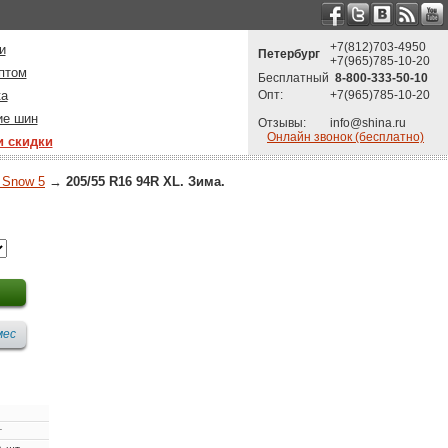
+7(812)703-4950
и
Петербург
+7(965)785-10-20
птом
Бесплатный
8-800-333-50-10
ка
Опт:
+7(965)785-10-20
ие шин
Отзывы:
info@shina.ru
Онлайн звонок (бесплатно)
и скидки
 Snow 5
→
205/55 R16 94R XL. Зима.
т