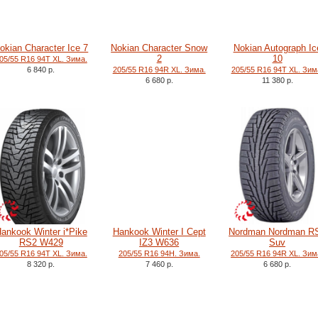
okian Character Ice 7
Nokian Character Snow
Nokian Autograph Ic
2
10
05/55 R16 94T XL. Зима.
6 840 р.
205/55 R16 94R XL. Зима.
205/55 R16 94T XL. Зим
6 680 р.
11 380 р.
ankook Winter i*Pike
Hankook Winter I Cept
Nordman Nordman R
RS2 W429
IZ3 W636
Suv
05/55 R16 94T XL. Зима.
205/55 R16 94H. Зима.
205/55 R16 94R XL. Зим
8 320 р.
7 460 р.
6 680 р.