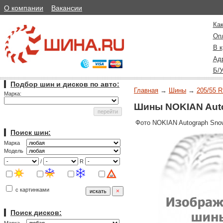
О компании
Вакансии
Как
Оп
В к
Ад
Б/
Подбор шин и дисков по авто:
Главная
→
Шины
→
205/55 R
Марка:
Шины NOKIAN Autog
Фото NOKIAN Autograph Sno
Поиск шин:
Марка
Модель
/
R
с картинками
Поиск дисков: