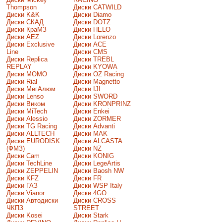
Thompson
Диски CATWILD
Диски K&K
Диски Diamo
Диски СКАД
Диски DOTZ
Диски КраМЗ
Диски HELO
Диски AEZ
Диски Lorenzo
Диски Exclusive
Диски ACE
Line
Диски CMS
Диски Replica
Диски TREBL
REPLAY
Диски KYOWA
Диски MOMO
Диски OZ Racing
Диски Rial
Диски Magnetto
Диски МегАлюм
Диски IJI
Диски Lenso
Диски SWORD
Диски Виком
Диски KRONPRINZ
Диски MiTech
Диски Enkei
Диски Alessio
Диски ZORMER
Диски TG Racing
Диски Advanti
Диски ALLTECH
Диски MAK
Диски EURODISK
Диски ALCASTA
(ФМЗ)
Диски NZ
Диски Cam
Диски KONIG
Диски TechLine
Диски LegeArtis
Диски ZEPPELIN
Диски Baosh NW
Диски KFZ
Диски FR
Диски ГАЗ
Диски WSP Italy
Диски Vianor
Диски 4GO
Диски Автодиски
Диски CROSS
ЧКПЗ
STREET
Диски Kosei
Диски Stark