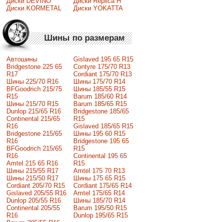
Диски DEVINO
Диски Replica H
Диски KORMETAL
Диски YOKATTA
Шины по размерам
Автошины
Gislaved 195 65 R15
Bridgestone 225 65
Contyre 175/70 R13
R17
Cordiant 175/70 R13
Шины 225/70 R16
Шины 175/70 R14
BFGoodrich 215/75
Шины 185/55 R15
R15
Barum 185/60 R14
Шины 215/70 R15
Barum 185/65 R15
Dunlop 215/65 R16
Bridgestone 185/65
Continental 215/65
R15
R16
Gislaved 185/65 R15
Bridgestone 215/65
Шины 195 60 R15
R16
Bridgestone 195 65
BFGoodrich 215/65
R15
R16
Continental 195 65
Amtel 215 65 R16
R15
Шины 215/55 R17
Amtel 175 70 R13
Шины 215/50 R17
Шины 175 65 R15
Сordiant 205/70 R15
Cordiant 175/65 R14
Gislaved 205/55 R16
Amtel 175/65 R14
Dunlop 205/55 R16
Шины 185/70 R14
Continental 205/55
Barum 195/50 R15
R16
Dunlop 195/65 R15