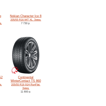
e
Nokian Character Ice 8
205/55 R16 94T XL. Зима.
а.
7 730 р.
S2
Continental
WinterContact TS 860
а.
205/55 R16 91H RunFlat.
Зима.
11 800 р.