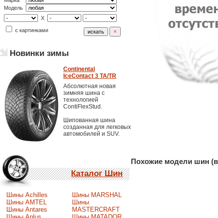
Марка
Модель
X
с картинками
Новинки зимы
Continental
IceContact 3 TA/TR
Абсолютная новая
зимняя шина с
технологией
ContiFlexStud.
Шипованная шина
созданная для легковых
автомобилей и SUV.
Похожие модели шин (в
Каталог Шин
Шины Achilles
Шины MARSHAL
Шины AMTEL
Шины
Шины Antares
MASTERCRAFT
Шины Aplus
Шины MATADOR