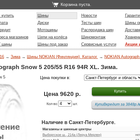
Корзина пуста.
 купить
Шины
Новости
Гаранти
лата
Диски
Тесты шин
Шины о
редит
Мотошины
Распродажа шин
Достав
реса магазинов
Цепи на колёса
Шиномонтаж
Хранен
У шины
Шины под заказ
Сервисные услуги
Акции 
16
→
Зима
→
Шины NOKIAN (Финляндия). Каталог.
→
NOKIAN Autograph
raph Snow 5 205/55 R16 94R XL. Зима.
w 5
Цена покупки в:
Цена 9620 р.
Кол-во
шт.
Наличие в Санкт-Петербурге.
Магазины и шинные центры
Выборгское ш., 214а (Леруа Мерлен)
не