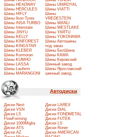
Шины HEADWAY
Шины UNIROYAL
Шины HERCULES
Шины VIATTI
Шины HIFLY
Шины
Шины Ikon Tyres
VREDESTEIN
Шины INSA TURBO
Шины WANLI
Шины Interstate
Шины WESTLAKE
Шины JINYU
Шины YARTU
Шины KELLY
Шины YOKOHAMA
Шины KINFOREST
Шины Автошины
Шины KINGSTAR
под заказ
Шины KLEBER
Шины БелШина
Шины Kormoran
Шины КАМА
Шины KUMHO
Шины Кировский
Шины LASSA
Шинный завод
Шины Laufenn
Шины Ярославский
Шины MARANGONI
шинный завод
Автодиски
Диски Next
Диски LAREX
Диски VSN
Диски DIAL
Диски LS
Диски FONDMETAL
FlowForming
Диски FUTEK
Диски 1000Miglia
Диски LS
Диски ATS
Диски Roner
Диски AZ
Диски AMERICAN
Диски Mickey
RACING