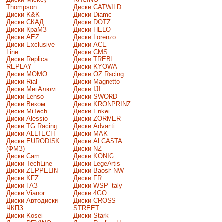
Thompson
Диски CATWILD
Диски K&K
Диски Diamo
Диски СКАД
Диски DOTZ
Диски КраМЗ
Диски HELO
Диски AEZ
Диски Lorenzo
Диски Exclusive
Диски ACE
Line
Диски CMS
Диски Replica
Диски TREBL
REPLAY
Диски KYOWA
Диски MOMO
Диски OZ Racing
Диски Rial
Диски Magnetto
Диски МегАлюм
Диски IJI
Диски Lenso
Диски SWORD
Диски Виком
Диски KRONPRINZ
Диски MiTech
Диски Enkei
Диски Alessio
Диски ZORMER
Диски TG Racing
Диски Advanti
Диски ALLTECH
Диски MAK
Диски EURODISK
Диски ALCASTA
(ФМЗ)
Диски NZ
Диски Cam
Диски KONIG
Диски TechLine
Диски LegeArtis
Диски ZEPPELIN
Диски Baosh NW
Диски KFZ
Диски FR
Диски ГАЗ
Диски WSP Italy
Диски Vianor
Диски 4GO
Диски Автодиски
Диски CROSS
ЧКПЗ
STREET
Диски Kosei
Диски Stark