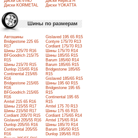
Диски DEVINO
Диски Replica H
Диски KORMETAL
Диски YOKATTA
Шины по размерам
Автошины
Gislaved 195 65 R15
Bridgestone 225 65
Contyre 175/70 R13
R17
Cordiant 175/70 R13
Шины 225/70 R16
Шины 175/70 R14
BFGoodrich 215/75
Шины 185/55 R15
R15
Barum 185/60 R14
Шины 215/70 R15
Barum 185/65 R15
Dunlop 215/65 R16
Bridgestone 185/65
Continental 215/65
R15
R16
Gislaved 185/65 R15
Bridgestone 215/65
Шины 195 60 R15
R16
Bridgestone 195 65
BFGoodrich 215/65
R15
R16
Continental 195 65
Amtel 215 65 R16
R15
Шины 215/55 R17
Amtel 175 70 R13
Шины 215/50 R17
Шины 175 65 R15
Сordiant 205/70 R15
Cordiant 175/65 R14
Gislaved 205/55 R16
Amtel 175/65 R14
Dunlop 205/55 R16
Шины 185/70 R14
Continental 205/55
Barum 195/50 R15
R16
Dunlop 195/65 R15