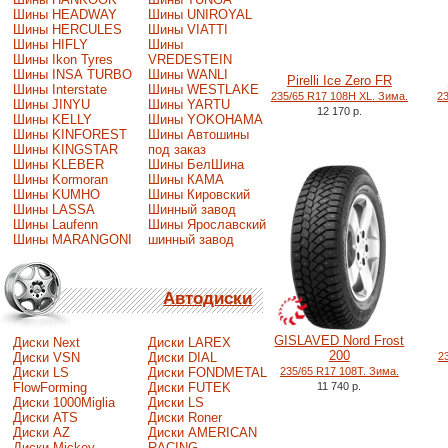
Шины HEADWAY
Шины UNIROYAL
Шины HERCULES
Шины VIATTI
Шины HIFLY
Шины
Шины Ikon Tyres
VREDESTEIN
Шины INSA TURBO
Шины WANLI
Pirelli Ice Zero FR
Шины Interstate
Шины WESTLAKE
235/65 R17 108H XL. Зима.
2
Шины JINYU
Шины YARTU
12 170 р.
Шины KELLY
Шины YOKOHAMA
Шины KINFOREST
Шины Автошины
Шины KINGSTAR
под заказ
Шины KLEBER
Шины БелШина
Шины Kormoran
Шины КАМА
Шины KUMHO
Шины Кировский
Шины LASSA
Шинный завод
Шины Laufenn
Шины Ярославский
Шины MARANGONI
шинный завод
Автодиски
GISLAVED Nord Frost
Диски Next
Диски LAREX
200
Диски VSN
Диски DIAL
2
Диски LS
Диски FONDMETAL
235/65 R17 108T. Зима.
FlowForming
Диски FUTEK
11 740 р.
Диски 1000Miglia
Диски LS
Диски ATS
Диски Roner
Диски AZ
Диски AMERICAN
Диски Mickey
RACING