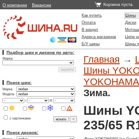
Корзина пуста.
О компании
Вакансии
Как купить
Шины
Оплата
Диски
В кредит
Мотош
Адреса магазинов
Цепи н
Б/У шины
Шины п
Подбор шин и дисков по авто:
Главная
→
Марка:
Шины YOKOH
YOKOHAMA I
Поиск шин:
Марка
Зима.
Модель
/
R
Шины YO
с картинками
235/65 R
Поиск дисков:
Фото YOKOHAMA Ice Guard 