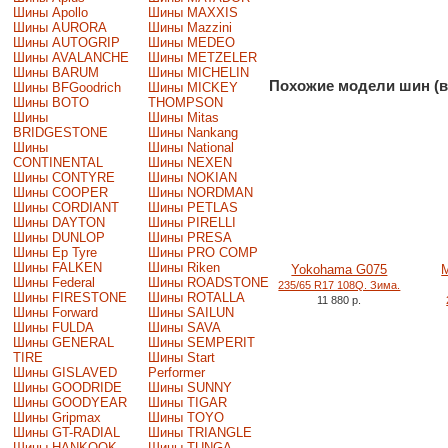
Шины Apollo
Шины MAXXIS
Шины AURORA
Шины Mazzini
Шины AUTOGRIP
Шины MEDEO
Шины AVALANCHE
Шины METZELER
Шины BARUM
Шины MICHELIN
Похожие модели шин (в
Шины BFGoodrich
Шины MICKEY
Шины BOTO
THOMPSON
Шины
Шины Mitas
BRIDGESTONE
Шины Nankang
Шины
Шины National
CONTINENTAL
Шины NEXEN
Шины CONTYRE
Шины NOKIAN
Шины COOPER
Шины NORDMAN
Шины CORDIANT
Шины PETLAS
Шины DAYTON
Шины PIRELLI
Шины DUNLOP
Шины PRESA
Шины Ep Tyre
Шины PRO COMP
Шины FALKEN
Шины Riken
Yokohama G075
M
Шины Federal
Шины ROADSTONE
235/65 R17 108Q. Зима.
Шины FIRESTONE
Шины ROTALLA
11 880 р.
Шины Forward
Шины SAILUN
Шины FULDA
Шины SAVA
Шины GENERAL
Шины SEMPERIT
TIRE
Шины Start
Шины GISLAVED
Performer
Шины GOODRIDE
Шины SUNNY
Шины GOODYEAR
Шины TIGAR
Шины Gripmax
Шины TOYO
Шины GT-RADIAL
Шины TRIANGLE
Шины HANKOOK
Шины TUNGA