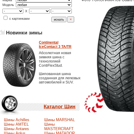
Марка
Модель
X
с картинками
Новинки зимы
Continental
IceContact 3 TA/TR
Абсолютная новая
зимняя шина с
технологией
ContiFlexStud.
Шипованная шина
созданная для легковых
автомобилей и SUV.
Каталог Шин
Шины Achilles
Шины MARSHAL
Шины AMTEL
Шины
Шины Antares
MASTERCRAFT
Шины Aplus
Шины MATADOR