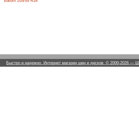
Barum 205/55 R16
Быстро и надежно. Интернет магазин шин и дисков. © 2000-2026
— Ши