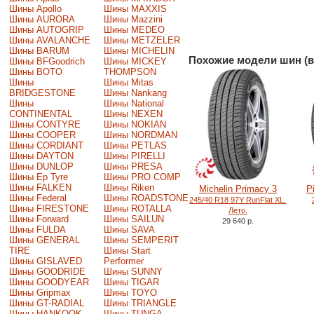
Шины Apollo
Шины MAXXIS
Шины AURORA
Шины Mazzini
Шины AUTOGRIP
Шины MEDEO
Шины AVALANCHE
Шины METZELER
Шины BARUM
Шины MICHELIN
Похожие модели шин (в
Шины BFGoodrich
Шины MICKEY
Шины BOTO
THOMPSON
Шины
Шины Mitas
BRIDGESTONE
Шины Nankang
Шины
Шины National
CONTINENTAL
Шины NEXEN
Шины CONTYRE
Шины NOKIAN
Шины COOPER
Шины NORDMAN
Шины CORDIANT
Шины PETLAS
Шины DAYTON
Шины PIRELLI
Шины DUNLOP
Шины PRESA
Шины Ep Tyre
Шины PRO COMP
Шины FALKEN
Шины Riken
Michelin Primacy 3
Pi
Шины Federal
Шины ROADSTONE
245/40 R18 97Y RunFlat XL.
Шины FIRESTONE
Шины ROTALLA
Лето.
Шины Forward
Шины SAILUN
29 640 р.
Шины FULDA
Шины SAVA
Шины GENERAL
Шины SEMPERIT
TIRE
Шины Start
Шины GISLAVED
Performer
Шины GOODRIDE
Шины SUNNY
Шины GOODYEAR
Шины TIGAR
Шины Gripmax
Шины TOYO
Шины GT-RADIAL
Шины TRIANGLE
Шины HANKOOK
Шины TUNGA