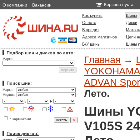
Корзина пуста.
О компании
Вакансии
Как купить
Шины
Оплата
Диски
В кредит
Мотош
Адреса магазинов
Цепи н
Б/У шины
Шины п
Подбор шин и дисков по авто:
Главная
→
Марка:
YOKOHAMA (
ADVAN Spor
Поиск шин:
Марка
Лето.
Модель
/
R
Шины Y
с картинками
V105S 24
Поиск дисков: