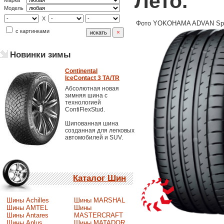
Лето.
Марка
Модель
X
Фото YOKOHAMA ADVAN Spo
с картинками
Новинки зимы
Continental
IceContact 3 TA/TR
Абсолютная новая
зимняя шина с
технологией
ContiFlexStud.
Шипованная шина
созданная для легковых
автомобилей и SUV.
Каталог Шин
Шины Achilles
Шины MARSHAL
Шины AMTEL
Шины
Шины Antares
MASTERCRAFT
Шины Aplus
Шины MATADOR