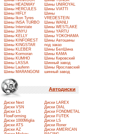
Шины HEADWAY
Шины UNIROYAL
Шины HERCULES
Шины VIATTI
Шины HIFLY
Шины
Шины Ikon Tyres
VREDESTEIN
Шины INSA TURBO
Шины WANLI
Шины Interstate
Шины WESTLAKE
Шины JINYU
Шины YARTU
Шины KELLY
Шины YOKOHAMA
Шины KINFOREST
Шины Автошины
Шины KINGSTAR
под заказ
Шины KLEBER
Шины БелШина
Шины Kormoran
Шины КАМА
Шины KUMHO
Шины Кировский
Шины LASSA
Шинный завод
Шины Laufenn
Шины Ярославский
Шины MARANGONI
шинный завод
Автодиски
Диски Next
Диски LAREX
Диски VSN
Диски DIAL
Диски LS
Диски FONDMETAL
FlowForming
Диски FUTEK
Диски 1000Miglia
Диски LS
Диски ATS
Диски Roner
Диски AZ
Диски AMERICAN
Диски Mickey
RACING