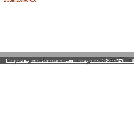
Barum 205/55 R16
Быстро и надежно. Интернет магазин шин и дисков. © 2000-2026
— Ши