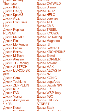
Thompson
Диски CATWILD
Диски K&K
Диски Diamo
Диски СКАД
Диски DOTZ
Диски КраМЗ
Диски HELO
Диски AEZ
Диски Lorenzo
Диски Exclusive
Диски ACE
Line
Диски CMS
Диски Replica
Диски TREBL
REPLAY
Диски KYOWA
Диски MOMO
Диски OZ Racing
Диски Rial
Диски Magnetto
Диски МегАлюм
Диски IJI
Диски Lenso
Диски SWORD
Диски Виком
Диски KRONPRINZ
Диски MiTech
Диски Enkei
Диски Alessio
Диски ZORMER
Диски TG Racing
Диски Advanti
Диски ALLTECH
Диски MAK
Диски EURODISK
Диски ALCASTA
(ФМЗ)
Диски NZ
Диски Cam
Диски KONIG
Диски TechLine
Диски LegeArtis
Диски ZEPPELIN
Диски Baosh NW
Диски KFZ
Диски FR
Диски ГАЗ
Диски WSP Italy
Диски Vianor
Диски 4GO
Диски Автодиски
Диски CROSS
ЧКПЗ
STREET
Диски Kosei
Диски Stark