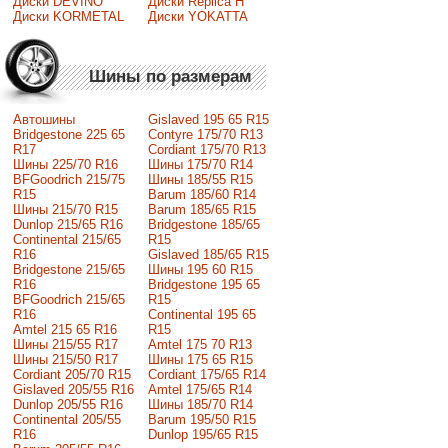
Диски DEVINO
Диски Replica H
Диски KORMETAL
Диски YOKATTA
Шины по размерам
Автошины
Gislaved 195 65 R15
Bridgestone 225 65
Contyre 175/70 R13
R17
Cordiant 175/70 R13
Шины 225/70 R16
Шины 175/70 R14
BFGoodrich 215/75
Шины 185/55 R15
R15
Barum 185/60 R14
Шины 215/70 R15
Barum 185/65 R15
Dunlop 215/65 R16
Bridgestone 185/65
Continental 215/65
R15
R16
Gislaved 185/65 R15
Bridgestone 215/65
Шины 195 60 R15
R16
Bridgestone 195 65
BFGoodrich 215/65
R15
R16
Continental 195 65
Amtel 215 65 R16
R15
Шины 215/55 R17
Amtel 175 70 R13
Шины 215/50 R17
Шины 175 65 R15
Сordiant 205/70 R15
Cordiant 175/65 R14
Gislaved 205/55 R16
Amtel 175/65 R14
Dunlop 205/55 R16
Шины 185/70 R14
Continental 205/55
Barum 195/50 R15
R16
Dunlop 195/65 R15