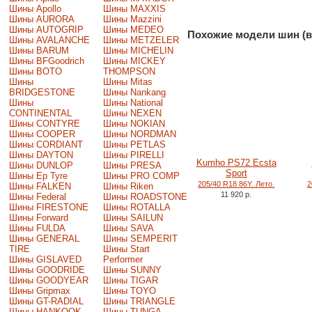
Шины Apollo
Шины MAXXIS
Шины AURORA
Шины Mazzini
Шины AUTOGRIP
Шины MEDEO
Похожие модели шин (в
Шины AVALANCHE
Шины METZELER
Шины BARUM
Шины MICHELIN
Шины BFGoodrich
Шины MICKEY
Шины BOTO
THOMPSON
Шины
Шины Mitas
BRIDGESTONE
Шины Nankang
Шины
Шины National
CONTINENTAL
Шины NEXEN
Шины CONTYRE
Шины NOKIAN
Шины COOPER
Шины NORDMAN
Шины CORDIANT
Шины PETLAS
Шины DAYTON
Шины PIRELLI
Kumho PS72 Ecsta
Шины DUNLOP
Шины PRESA
Sport
Шины Ep Tyre
Шины PRO COMP
205/40 R18 86Y. Лето.
2
Шины FALKEN
Шины Riken
11 920 р.
Шины Federal
Шины ROADSTONE
Шины FIRESTONE
Шины ROTALLA
Шины Forward
Шины SAILUN
Шины FULDA
Шины SAVA
Шины GENERAL
Шины SEMPERIT
TIRE
Шины Start
Шины GISLAVED
Performer
Шины GOODRIDE
Шины SUNNY
Шины GOODYEAR
Шины TIGAR
Шины Gripmax
Шины TOYO
Шины GT-RADIAL
Шины TRIANGLE
Шины HANKOOK
Шины TUNGA