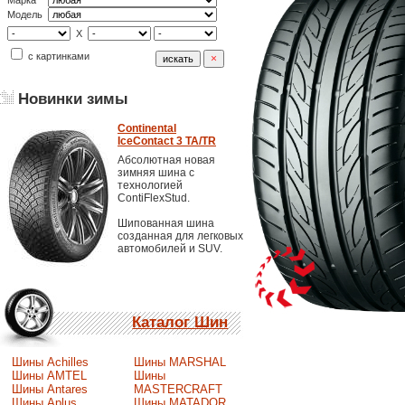
Марка
Модель
X
с картинками
Новинки зимы
Continental
IceContact 3 TA/TR
Абсолютная новая
зимняя шина с
технологией
ContiFlexStud.
Шипованная шина
созданная для легковых
автомобилей и SUV.
Каталог Шин
Шины Achilles
Шины MARSHAL
Шины AMTEL
Шины
Шины Antares
MASTERCRAFT
Шины Aplus
Шины MATADOR