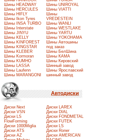
Шины HEADWAY
Шины UNIROYAL
Шины HERCULES
Шины VIATTI
Шины HIFLY
Шины
Шины Ikon Tyres
VREDESTEIN
Шины INSA TURBO
Шины WANLI
Шины Interstate
Шины WESTLAKE
Шины JINYU
Шины YARTU
Шины KELLY
Шины YOKOHAMA
Шины KINFOREST
Шины Автошины
Шины KINGSTAR
под заказ
Шины KLEBER
Шины БелШина
Шины Kormoran
Шины КАМА
Шины KUMHO
Шины Кировский
Шины LASSA
Шинный завод
Шины Laufenn
Шины Ярославский
Шины MARANGONI
шинный завод
Автодиски
Диски Next
Диски LAREX
Диски VSN
Диски DIAL
Диски LS
Диски FONDMETAL
FlowForming
Диски FUTEK
Диски 1000Miglia
Диски LS
Диски ATS
Диски Roner
Диски AZ
Диски AMERICAN
Диски Mickey
RACING