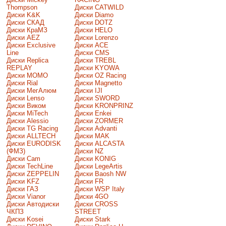
Thompson
Диски CATWILD
Диски K&K
Диски Diamo
Диски СКАД
Диски DOTZ
Диски КраМЗ
Диски HELO
Диски AEZ
Диски Lorenzo
Диски Exclusive
Диски ACE
Line
Диски CMS
Диски Replica
Диски TREBL
REPLAY
Диски KYOWA
Диски MOMO
Диски OZ Racing
Диски Rial
Диски Magnetto
Диски МегАлюм
Диски IJI
Диски Lenso
Диски SWORD
Диски Виком
Диски KRONPRINZ
Диски MiTech
Диски Enkei
Диски Alessio
Диски ZORMER
Диски TG Racing
Диски Advanti
Диски ALLTECH
Диски MAK
Диски EURODISK
Диски ALCASTA
(ФМЗ)
Диски NZ
Диски Cam
Диски KONIG
Диски TechLine
Диски LegeArtis
Диски ZEPPELIN
Диски Baosh NW
Диски KFZ
Диски FR
Диски ГАЗ
Диски WSP Italy
Диски Vianor
Диски 4GO
Диски Автодиски
Диски CROSS
ЧКПЗ
STREET
Диски Kosei
Диски Stark