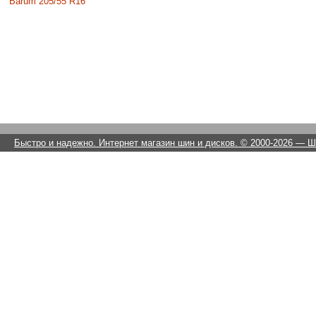
Barum 205/55 R16
Быстро и надежно. Интернет магазин шин и дисков. © 2000-2026
— Ши