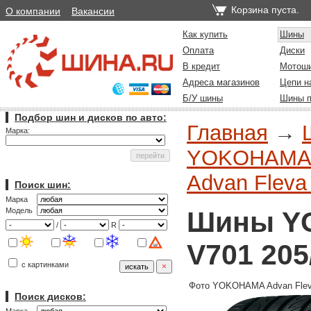
Корзина пуста.
О компании
Вакансии
Как купить
Шины
Оплата
Диски
В кредит
Мотош
Адреса магазинов
Цепи н
Б/У шины
Шины п
Подбор шин и дисков по авто:
Главная
→
Марка:
YOKOHAMA (
Advan Fleva
Поиск шин:
Марка
Шины YO
Модель
/
R
V701 205
с картинками
Фото YOKOHAMA Advan Flev
Поиск дисков: