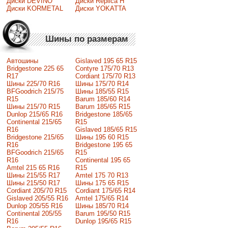
Диски DEVINO
Диски Replica H
Диски KORMETAL
Диски YOKATTA
Шины по размерам
Автошины
Gislaved 195 65 R15
Bridgestone 225 65
Contyre 175/70 R13
R17
Cordiant 175/70 R13
Шины 225/70 R16
Шины 175/70 R14
BFGoodrich 215/75
Шины 185/55 R15
R15
Barum 185/60 R14
Шины 215/70 R15
Barum 185/65 R15
Dunlop 215/65 R16
Bridgestone 185/65
Continental 215/65
R15
R16
Gislaved 185/65 R15
Bridgestone 215/65
Шины 195 60 R15
R16
Bridgestone 195 65
BFGoodrich 215/65
R15
R16
Continental 195 65
Amtel 215 65 R16
R15
Шины 215/55 R17
Amtel 175 70 R13
Шины 215/50 R17
Шины 175 65 R15
Сordiant 205/70 R15
Cordiant 175/65 R14
Gislaved 205/55 R16
Amtel 175/65 R14
Dunlop 205/55 R16
Шины 185/70 R14
Continental 205/55
Barum 195/50 R15
R16
Dunlop 195/65 R15