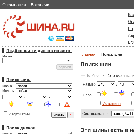
О компании
Вакансии
Как
Оп
В к
Ад
Б/
Подбор шин и дисков по авто:
Главная
→
Поиск шин
Марка:
Поиск шин
Подбор шин (отражает налич
Поиск шин:
Размер
/
Марка
Модель
Сезон
/
R
Мотошины
Сортировка по
с картинками
Поиск дисков:
Эти шины есть в н