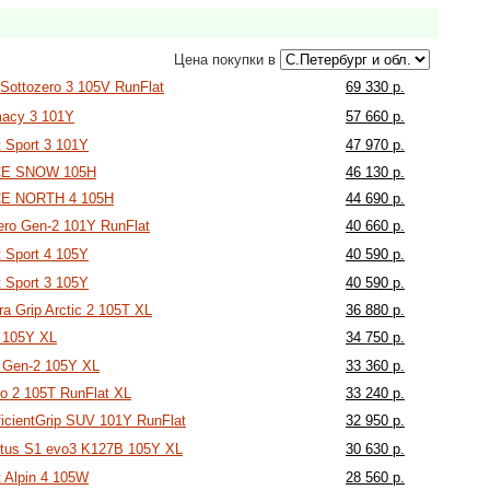
Цена покупки в
r Sottozero 3 105V RunFlat
69 330 р.
macy 3 101Y
57 660 р.
t Sport 3 101Y
47 970 р.
-ICE SNOW 105H
46 130 р.
ICE NORTH 4 105H
44 690 р.
ero Gen-2 101Y RunFlat
40 660 р.
t Sport 4 105Y
40 590 р.
t Sport 3 105Y
40 590 р.
a Grip Arctic 2 105T XL
36 880 р.
o 105Y XL
34 750 р.
o Gen-2 105Y XL
33 360 р.
ero 2 105T RunFlat XL
33 240 р.
icientGrip SUV 101Y RunFlat
32 950 р.
tus S1 evo3 K127B 105Y XL
30 630 р.
t Alpin 4 105W
28 560 р.