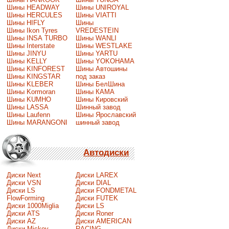
Шины HEADWAY
Шины UNIROYAL
Шины HERCULES
Шины VIATTI
Шины HIFLY
Шины
Шины Ikon Tyres
VREDESTEIN
Шины INSA TURBO
Шины WANLI
Шины Interstate
Шины WESTLAKE
Шины JINYU
Шины YARTU
Шины KELLY
Шины YOKOHAMA
Шины KINFOREST
Шины Автошины
Шины KINGSTAR
под заказ
Шины KLEBER
Шины БелШина
Шины Kormoran
Шины КАМА
Шины KUMHO
Шины Кировский
Шины LASSA
Шинный завод
Шины Laufenn
Шины Ярославский
Шины MARANGONI
шинный завод
Автодиски
Диски Next
Диски LAREX
Диски VSN
Диски DIAL
Диски LS
Диски FONDMETAL
FlowForming
Диски FUTEK
Диски 1000Miglia
Диски LS
Диски ATS
Диски Roner
Диски AZ
Диски AMERICAN
Диски Mickey
RACING