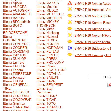
Шины Apollo
Шины MAXXIS
275/40 R19 Nokian Autog
Шины AURORA
Шины Mazzini
275/40 R19 Hankook Ven
Шины AUTOGRIP
Шины MEDEO
Шины AVALANCHE
Шины METZELER
275/40 R19 Maxxis Vict
Шины BARUM
Шины MICHELIN
Шины BFGoodrich
Шины MICKEY
275/40 R19 Kumho Ecst
Шины BOTO
THOMPSON
Шины
Шины Mitas
275/40 R19 Kumho ECS
BRIDGESTONE
Шины Nankang
275/40 R19 Nexen N'Fe
Шины
Шины National
CONTINENTAL
Шины NEXEN
275/40 R19 Nexen Nfera
Шины CONTYRE
Шины NOKIAN
Шины COOPER
Шины NORDMAN
275/40 R19 Bridgestone
Шины CORDIANT
Шины PETLAS
Шины DAYTON
Шины PIRELLI
275/40 R19 Headway HU
Шины DUNLOP
Шины PRESA
Шины Ep Tyre
Шины PRO COMP
Шины FALKEN
Шины Riken
Шины Federal
Шины ROADSTONE
Шины FIRESTONE
Шины ROTALLA
Шины Forward
Шины SAILUN
Шины FULDA
Шины SAVA
Шины GENERAL
Шины SEMPERIT
TIRE
Шины Start
Шины GISLAVED
Performer
Шины GOODRIDE
Шины SUNNY
Шины GOODYEAR
Шины TIGAR
Шины Gripmax
Шины TOYO
Шины GT-RADIAL
Шины TRIANGLE
Шины HANKOOK
Шины TUNGA