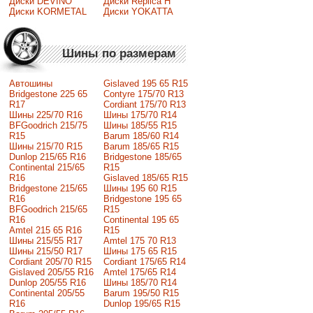
Диски DEVINO
Диски Replica H
Диски KORMETAL
Диски YOKATTA
Шины по размерам
Автошины
Gislaved 195 65 R15
Bridgestone 225 65
Contyre 175/70 R13
R17
Cordiant 175/70 R13
Шины 225/70 R16
Шины 175/70 R14
BFGoodrich 215/75
Шины 185/55 R15
R15
Barum 185/60 R14
Шины 215/70 R15
Barum 185/65 R15
Dunlop 215/65 R16
Bridgestone 185/65
Continental 215/65
R15
R16
Gislaved 185/65 R15
Bridgestone 215/65
Шины 195 60 R15
R16
Bridgestone 195 65
BFGoodrich 215/65
R15
R16
Continental 195 65
Amtel 215 65 R16
R15
Шины 215/55 R17
Amtel 175 70 R13
Шины 215/50 R17
Шины 175 65 R15
Сordiant 205/70 R15
Cordiant 175/65 R14
Gislaved 205/55 R16
Amtel 175/65 R14
Dunlop 205/55 R16
Шины 185/70 R14
Continental 205/55
Barum 195/50 R15
R16
Dunlop 195/65 R15