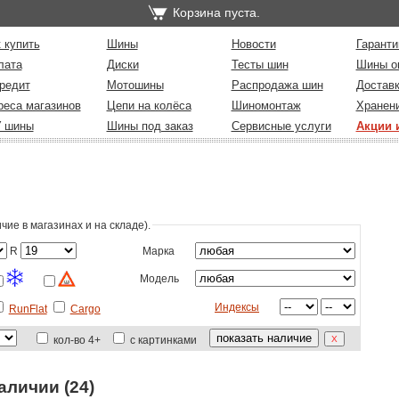
Корзина пуста.
 купить
Шины
Новости
Гаранти
лата
Диски
Тесты шин
Шины о
редит
Мотошины
Распродажа шин
Достав
реса магазинов
Цепи на колёса
Шиномонтаж
Хранен
У шины
Шины под заказ
Сервисные услуги
Акции 
ие в магазинах и на складе)
.
R
Марка
Модель
Индексы
RunFlat
Cargo
кол-во 4+
с картинками
аличии (24)