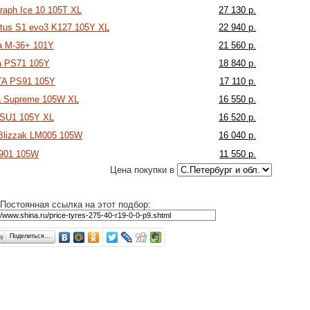
raph Ice 10 105T XL
27 130 р.
tus S1 evo3 K127 105Y XL
22 940 р.
ra M-36+ 101Y
21 560 р.
a PS71 105Y
18 840 р.
TA PS91 105Y
17 110 р.
ra Supreme 105W XL
16 550 р.
 SU1 105Y XL
16 520 р.
 Blizzak LM005 105W
16 040 р.
901 105W
11 550 р.
Цена покупки в
Постоянная ссылка на этот подбор:
Поделиться…