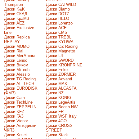
Thompson
Диски CATWILD
Диски K&K
Диски Diamo
Диски СКАД
Диски DOTZ
Диски КраМЗ
Диски HELO
Диски AEZ
Диски Lorenzo
Диски Exclusive
Диски ACE
Line
Диски CMS
Диски Replica
Диски TREBL
REPLAY
Диски KYOWA
Диски MOMO
Диски OZ Racing
Диски Rial
Диски Magnetto
Диски МегАлюм
Диски IJI
Диски Lenso
Диски SWORD
Диски Виком
Диски KRONPRINZ
Диски MiTech
Диски Enkei
Диски Alessio
Диски ZORMER
Диски TG Racing
Диски Advanti
Диски ALLTECH
Диски MAK
Диски EURODISK
Диски ALCASTA
(ФМЗ)
Диски NZ
Диски Cam
Диски KONIG
Диски TechLine
Диски LegeArtis
Диски ZEPPELIN
Диски Baosh NW
Диски KFZ
Диски FR
Диски ГАЗ
Диски WSP Italy
Диски Vianor
Диски 4GO
Диски Автодиски
Диски CROSS
ЧКПЗ
STREET
Диски Kosei
Диски Stark