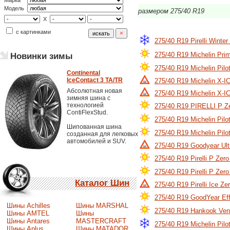
Марка
Модель
размером 275/40 R19
X
с картинками
275/40 R19 Pirelli Winte
275/40 R19 Michelin Pri
Новинки зимы
275/40 R19 Michelin Pilo
Continental
IceContact 3 TA/TR
275/40 R19 Michelin X
Абсолютная новая
275/40 R19 Michelin X-
зимняя шина с
технологией
275/40 R19 PIRELLI P Z
ContiFlexStud.
275/40 R19 Michelin Pilo
Шипованная шина
275/40 R19 Michelin Pilo
созданная для легковых
автомобилей и SUV.
275/40 R19 Goodyear Ultr
275/40 R19 Pirelli P Zer
275/40 R19 Pirelli P Zer
Каталог Шин
275/40 R19 Pirelli Ice Z
275/40 R19 GoodYear Eff
Шины Achilles
Шины MARSHAL
275/40 R19 Hankook Ven
Шины AMTEL
Шины
Шины Antares
MASTERCRAFT
275/40 R19 Michelin Pilo
Шины Aplus
Шины MATADOR