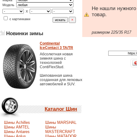
Марка
Модель
Не нашли нужного
X
товар.
с картинками
размером 225/35 R17
Новинки зимы
Continental
IceContact 3 TA/TR
Абсолютная новая
зимняя шина с
технологией
ContiFlexStud.
Шипованная шина
созданная для легковых
автомобилей и SUV.
Каталог Шин
Шины Achilles
Шины MARSHAL
Шины AMTEL
Шины
Шины Antares
MASTERCRAFT
Шины Aplus
Шины MATADOR