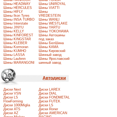
Шины HEADWAY
Шины UNIROYAL
Шины HERCULES
Шины VIATTI
Шины HIFLY
Шины
Шины Ikon Tyres
VREDESTEIN
Шины INSA TURBO
Шины WANLI
Шины Interstate
Шины WESTLAKE
Шины JINYU
Шины YARTU
Шины KELLY
Шины YOKOHAMA
Шины KINFOREST
Шины Автошины
Шины KINGSTAR
под заказ
Шины KLEBER
Шины БелШина
Шины Kormoran
Шины КАМА
Шины KUMHO
Шины Кировский
Шины LASSA
Шинный завод
Шины Laufenn
Шины Ярославский
Шины MARANGONI
шинный завод
Автодиски
Диски Next
Диски LAREX
Диски VSN
Диски DIAL
Диски LS
Диски FONDMETAL
FlowForming
Диски FUTEK
Диски 1000Miglia
Диски LS
Диски ATS
Диски Roner
Диски AZ
Диски AMERICAN
Диски Mickey
RACING