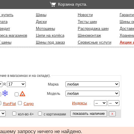
Корзина пуста.
 купить
Шины
Новости
Гаранти
лата
Диски
Тесты шин
Шины о
редит
Мотошины
Распродажа шин
Достав
реса магазинов
Цепи на колёса
Шиномонтаж
Хранен
У шины
Шины под заказ
Сервисные услуги
Акции 
ие в магазинах и на складе)
.
R
Марка
Модель
Индексы
RunFlat
Cargo
кол-во 4+
с картинками
ашему запросу ничего не найдено.