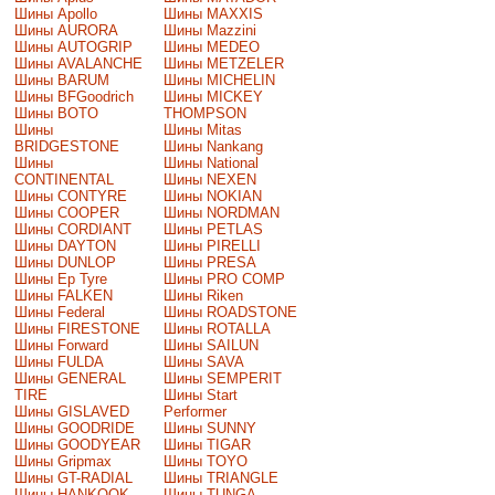
Шины Apollo
Шины MAXXIS
Шины AURORA
Шины Mazzini
Шины AUTOGRIP
Шины MEDEO
Шины AVALANCHE
Шины METZELER
Шины BARUM
Шины MICHELIN
Шины BFGoodrich
Шины MICKEY
Шины BOTO
THOMPSON
Шины
Шины Mitas
BRIDGESTONE
Шины Nankang
Шины
Шины National
CONTINENTAL
Шины NEXEN
Шины CONTYRE
Шины NOKIAN
Шины COOPER
Шины NORDMAN
Шины CORDIANT
Шины PETLAS
Шины DAYTON
Шины PIRELLI
Шины DUNLOP
Шины PRESA
Шины Ep Tyre
Шины PRO COMP
Шины FALKEN
Шины Riken
Шины Federal
Шины ROADSTONE
Шины FIRESTONE
Шины ROTALLA
Шины Forward
Шины SAILUN
Шины FULDA
Шины SAVA
Шины GENERAL
Шины SEMPERIT
TIRE
Шины Start
Шины GISLAVED
Performer
Шины GOODRIDE
Шины SUNNY
Шины GOODYEAR
Шины TIGAR
Шины Gripmax
Шины TOYO
Шины GT-RADIAL
Шины TRIANGLE
Шины HANKOOK
Шины TUNGA