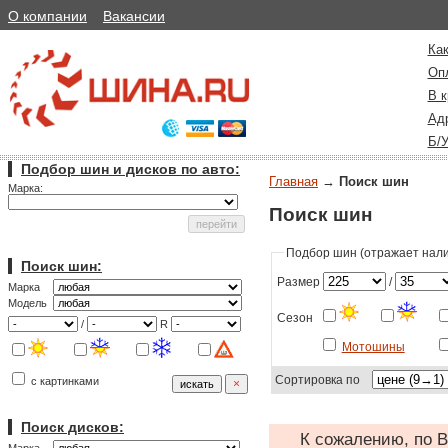
О компании
Вакансии
Как
Оп
В к
Ад
Б/
Подбор шин и дисков по авто:
Главная
→
Поиск шин
Марка:
Поиск шин
Подбор шин (отражает налич
Поиск шин:
Размер
/
Марка
Модель
Сезон
/
R
Мотошины
Сортировка по
с картинками
Поиск дисков:
К сожалению, по В