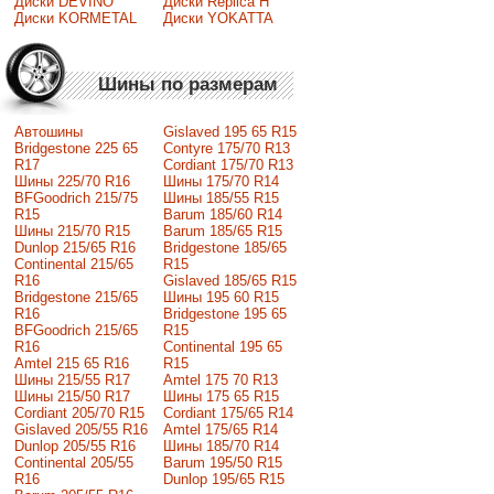
Диски DEVINO
Диски Replica H
Диски KORMETAL
Диски YOKATTA
Шины по размерам
Автошины
Gislaved 195 65 R15
Bridgestone 225 65
Contyre 175/70 R13
R17
Cordiant 175/70 R13
Шины 225/70 R16
Шины 175/70 R14
BFGoodrich 215/75
Шины 185/55 R15
R15
Barum 185/60 R14
Шины 215/70 R15
Barum 185/65 R15
Dunlop 215/65 R16
Bridgestone 185/65
Continental 215/65
R15
R16
Gislaved 185/65 R15
Bridgestone 215/65
Шины 195 60 R15
R16
Bridgestone 195 65
BFGoodrich 215/65
R15
R16
Continental 195 65
Amtel 215 65 R16
R15
Шины 215/55 R17
Amtel 175 70 R13
Шины 215/50 R17
Шины 175 65 R15
Сordiant 205/70 R15
Cordiant 175/65 R14
Gislaved 205/55 R16
Amtel 175/65 R14
Dunlop 205/55 R16
Шины 185/70 R14
Continental 205/55
Barum 195/50 R15
R16
Dunlop 195/65 R15