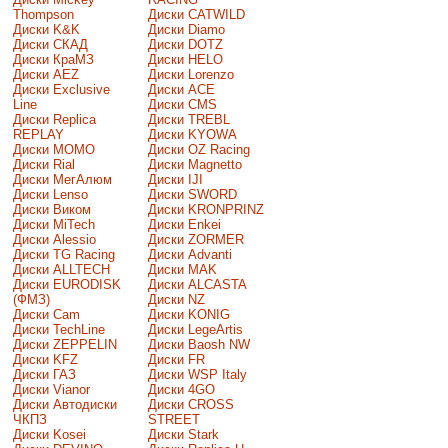
Thompson
Диски CATWILD
Диски K&K
Диски Diamo
Диски СКАД
Диски DOTZ
Диски КраМЗ
Диски HELO
Диски AEZ
Диски Lorenzo
Диски Exclusive
Диски ACE
Line
Диски CMS
Диски Replica
Диски TREBL
REPLAY
Диски KYOWA
Диски MOMO
Диски OZ Racing
Диски Rial
Диски Magnetto
Диски МегАлюм
Диски IJI
Диски Lenso
Диски SWORD
Диски Виком
Диски KRONPRINZ
Диски MiTech
Диски Enkei
Диски Alessio
Диски ZORMER
Диски TG Racing
Диски Advanti
Диски ALLTECH
Диски MAK
Диски EURODISK
Диски ALCASTA
(ФМЗ)
Диски NZ
Диски Cam
Диски KONIG
Диски TechLine
Диски LegeArtis
Диски ZEPPELIN
Диски Baosh NW
Диски KFZ
Диски FR
Диски ГАЗ
Диски WSP Italy
Диски Vianor
Диски 4GO
Диски Автодиски
Диски CROSS
ЧКПЗ
STREET
Диски Kosei
Диски Stark