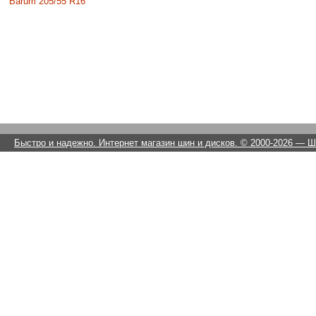
Barum 205/55 R16
Быстро и надежно. Интернет магазин шин и дисков. © 2000-2026
— Ши