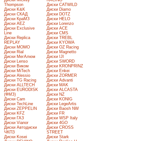
Thompson
Диски CATWILD
Диски K&K
Диски Diamo
Диски СКАД
Диски DOTZ
Диски КраМЗ
Диски HELO
Диски AEZ
Диски Lorenzo
Диски Exclusive
Диски ACE
Line
Диски CMS
Диски Replica
Диски TREBL
REPLAY
Диски KYOWA
Диски MOMO
Диски OZ Racing
Диски Rial
Диски Magnetto
Диски МегАлюм
Диски IJI
Диски Lenso
Диски SWORD
Диски Виком
Диски KRONPRINZ
Диски MiTech
Диски Enkei
Диски Alessio
Диски ZORMER
Диски TG Racing
Диски Advanti
Диски ALLTECH
Диски MAK
Диски EURODISK
Диски ALCASTA
(ФМЗ)
Диски NZ
Диски Cam
Диски KONIG
Диски TechLine
Диски LegeArtis
Диски ZEPPELIN
Диски Baosh NW
Диски KFZ
Диски FR
Диски ГАЗ
Диски WSP Italy
Диски Vianor
Диски 4GO
Диски Автодиски
Диски CROSS
ЧКПЗ
STREET
Диски Kosei
Диски Stark