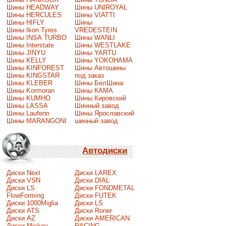
Шины HEADWAY
Шины UNIROYAL
Шины HERCULES
Шины VIATTI
Шины HIFLY
Шины
Шины Ikon Tyres
VREDESTEIN
Шины INSA TURBO
Шины WANLI
Шины Interstate
Шины WESTLAKE
Шины JINYU
Шины YARTU
Шины KELLY
Шины YOKOHAMA
Шины KINFOREST
Шины Автошины
Шины KINGSTAR
под заказ
Шины KLEBER
Шины БелШина
Шины Kormoran
Шины КАМА
Шины KUMHO
Шины Кировский
Шины LASSA
Шинный завод
Шины Laufenn
Шины Ярославский
Шины MARANGONI
шинный завод
Автодиски
Диски Next
Диски LAREX
Диски VSN
Диски DIAL
Диски LS
Диски FONDMETAL
FlowForming
Диски FUTEK
Диски 1000Miglia
Диски LS
Диски ATS
Диски Roner
Диски AZ
Диски AMERICAN
Диски Mickey
RACING