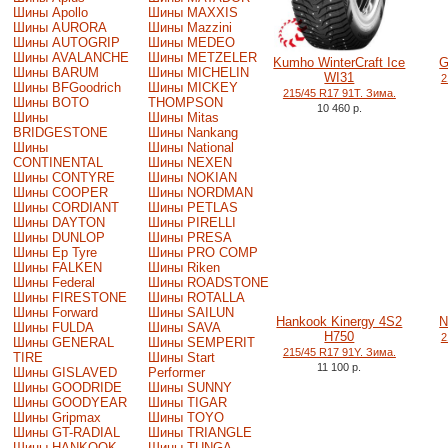
Шины Apollo
Шины MAXXIS
Шины AURORA
Шины Mazzini
Шины AUTOGRIP
Шины MEDEO
Шины AVALANCHE
Шины METZELER
Kumho WinterCraft Ice
G
Шины BARUM
Шины MICHELIN
WI31
2
Шины BFGoodrich
Шины MICKEY
215/45 R17 91T. Зима.
Шины BOTO
THOMPSON
10 460 р.
Шины
Шины Mitas
BRIDGESTONE
Шины Nankang
Шины
Шины National
CONTINENTAL
Шины NEXEN
Шины CONTYRE
Шины NOKIAN
Шины COOPER
Шины NORDMAN
Шины CORDIANT
Шины PETLAS
Шины DAYTON
Шины PIRELLI
Шины DUNLOP
Шины PRESA
Шины Ep Tyre
Шины PRO COMP
Шины FALKEN
Шины Riken
Шины Federal
Шины ROADSTONE
Шины FIRESTONE
Шины ROTALLA
Шины Forward
Шины SAILUN
Hankook Kinergy 4S2
N
Шины FULDA
Шины SAVA
H750
2
Шины GENERAL
Шины SEMPERIT
215/45 R17 91Y. Зима.
TIRE
Шины Start
11 100 р.
Шины GISLAVED
Performer
Шины GOODRIDE
Шины SUNNY
Шины GOODYEAR
Шины TIGAR
Шины Gripmax
Шины TOYO
Шины GT-RADIAL
Шины TRIANGLE
Шины HANKOOK
Шины TUNGA