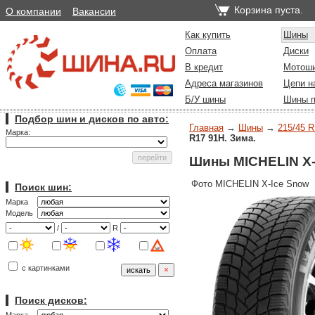
Корзина пуста.
О компании
Вакансии
Как купить
Шины
Оплата
Диски
В кредит
Мотош
Адреса магазинов
Цепи н
Б/У шины
Шины п
Подбор шин и дисков по авто:
Главная
→
Шины
→
215/45 R
Марка:
R17 91H. Зима.
Шины MICHELIN X-I
Фото MICHELIN X-Ice Snow
Поиск шин:
Марка
Модель
/
R
с картинками
Поиск дисков: