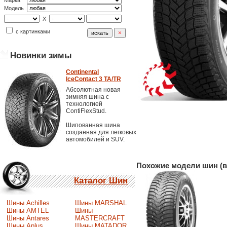
Марка
Модель
X
с картинками
Новинки зимы
Continental
IceContact 3 TA/TR
Абсолютная новая
зимняя шина с
технологией
ContiFlexStud.
Шипованная шина
созданная для легковых
автомобилей и SUV.
Похожие модели шин (в
Каталог Шин
Шины Achilles
Шины MARSHAL
Шины AMTEL
Шины
Шины Antares
MASTERCRAFT
Шины Aplus
Шины MATADOR