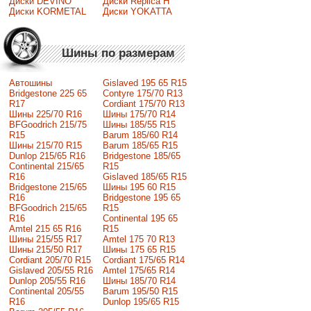
Диски DEVINO
Диски Replica H
Диски KORMETAL
Диски YOKATTA
Шины по размерам
Автошины
Gislaved 195 65 R15
Bridgestone 225 65
Contyre 175/70 R13
R17
Cordiant 175/70 R13
Шины 225/70 R16
Шины 175/70 R14
BFGoodrich 215/75
Шины 185/55 R15
R15
Barum 185/60 R14
Шины 215/70 R15
Barum 185/65 R15
Dunlop 215/65 R16
Bridgestone 185/65
Continental 215/65
R15
R16
Gislaved 185/65 R15
Bridgestone 215/65
Шины 195 60 R15
R16
Bridgestone 195 65
BFGoodrich 215/65
R15
R16
Continental 195 65
Amtel 215 65 R16
R15
Шины 215/55 R17
Amtel 175 70 R13
Шины 215/50 R17
Шины 175 65 R15
Сordiant 205/70 R15
Cordiant 175/65 R14
Gislaved 205/55 R16
Amtel 175/65 R14
Dunlop 205/55 R16
Шины 185/70 R14
Continental 205/55
Barum 195/50 R15
R16
Dunlop 195/65 R15